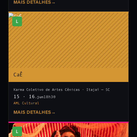
MAIS DETALHES
→
L
CaÊ
Karma Coletivo de Artes Cênicas · Itajaí — SC
15 · 16
18h30
.jun
AML Cultural
MAIS DETALHES
→
L