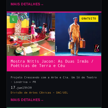
MAIS DETALHES
→
L
GRATUITO
Mostra Nitis Jacon: As Duas Irmãs /
Poéticas de Terra e Céu
Projeto Crescendo com a Arte e Cia. Um Só de Teatro
· Londrina — PR
17
19h30
.jun
Divisão de Artes Cênicas – DAC/UEL
MAIS DETALHES
→