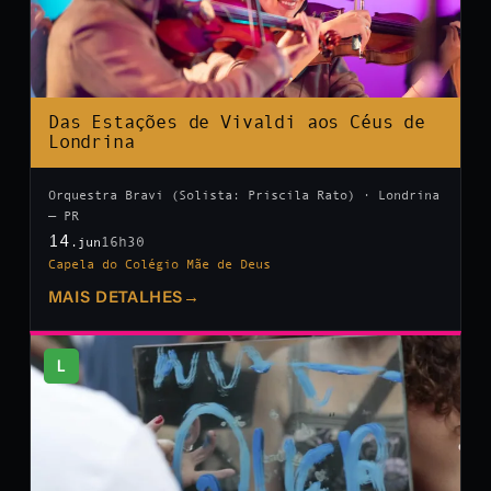
Das Estações de Vivaldi aos Céus de
Londrina
Orquestra Bravi (Solista: Priscila Rato) · Londrina
— PR
14
16h30
.jun
Capela do Colégio Mãe de Deus
MAIS DETALHES
→
L