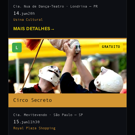
Cia. Nua de Dança-Teatro · Londrina — PR
14
20h
.jun
Usina Cultural
MAIS DETALHES
→
L
GRATUITO
Circo Secreto
Cia. Mevitevendo · São Paulo — SP
15
11h30
.jun
Royal Plaza Shopping