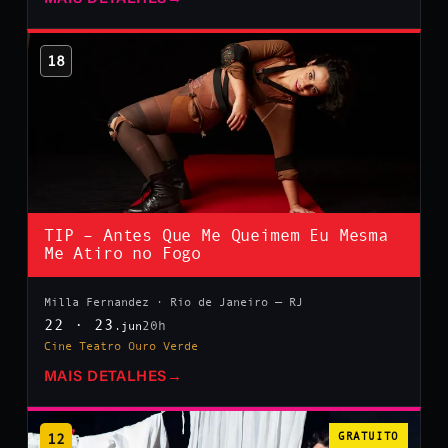
18
TIP – Antes Que Me Queimem Eu Mesma
Me Atiro no Fogo
Milla Fernandez · Rio de Janeiro — RJ
22 · 23
20h
.jun
Cine Teatro Ouro Verde
MAIS DETALHES
→
12
GRATUITO