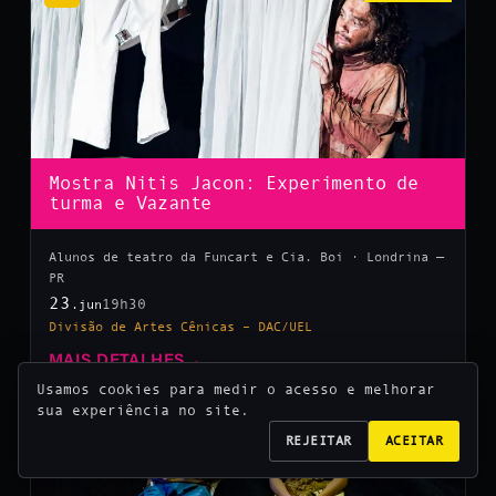
Mostra Nitis Jacon: Experimento de
turma e Vazante
Alunos de teatro da Funcart e Cia. Boi · Londrina —
PR
23
19h30
.jun
Divisão de Artes Cênicas – DAC/UEL
MAIS DETALHES
→
Usamos cookies para medir o acesso e melhorar
sua experiência no site.
10
REJEITAR
ACEITAR