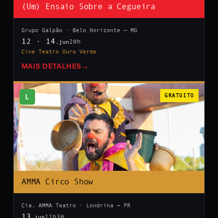
(Um) Ensaio Sobre a Cegueira
Grupo Galpão · Belo Horizonte — MG
12 · 14
20h
.jun
Cine Teatro Ouro Verde
MAIS DETALHES
→
L
GRATUITO
AMMA Circo Show
Cia. AMMA Teatro · Londrina — PR
13
11h30
.jun