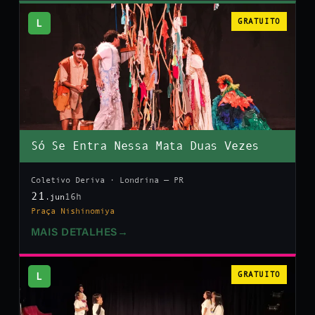
L
GRATUITO
Só Se Entra Nessa Mata Duas Vezes
Coletivo Deriva · Londrina — PR
21
16h
.jun
Praça Nishinomiya
MAIS DETALHES
→
L
GRATUITO