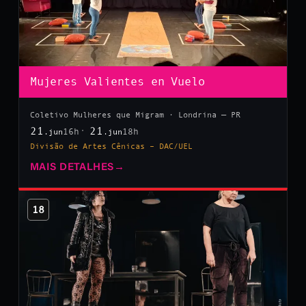
Mujeres Valientes en Vuelo
Coletivo Mulheres que Migram · Londrina — PR
21
21
16h
18h
.jun
.jun
Divisão de Artes Cênicas – DAC/UEL
MAIS DETALHES
→
18