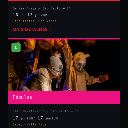
Denise Fraga · São Paulo — SP
16 · 17
20h
.jun
Cine Teatro Ouro Verde
MAIS DETALHES
→
L
Fábulas
Cia. Mevitevendo · São Paulo — SP
17
17
16h
19h
.jun
.jun
Espaço Villa Rica