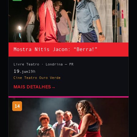
Mostra Nitis Jacon: “Berra!”
Livre Teatro · Londrina — PR
19
19h
.jun
Cine Teatro Ouro Verde
MAIS DETALHES
→
14