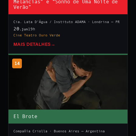
Melancias” e “Sonho de Uma Noite de
Verão”
Cia. Lata D’Água / Instituto ADAMA · Londrina — PR
20
19h
.jun
Cine Teatro Ouro Verde
MAIS DETALHES
→
14
El Brote
Compañía Criolla · Buenos Aires — Argentina