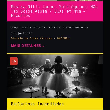
Mostra Nitis Jacon: Solilóquios: Não
Tão Solos Assim / Elas em Mim –
Recortes
Grupo Shin e Viviane Terrenta · Londrina — PR
18
19h30
.jun
Divisão de Artes Cênicas – DAC/UEL
MAIS DETALHES
→
16
Bailarinas Incendiadas