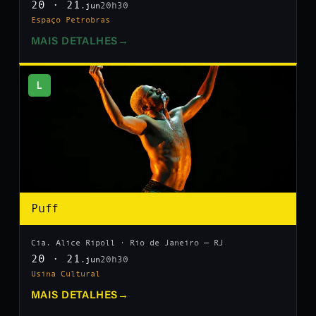
20 · 21
20h30
.jun
Espaço Petrobras
MAIS DETALHES
→
L
Puff
Cia. Alice Ripoll · Rio de Janeiro — RJ
20 · 21
20h30
.jun
Usina Cultural
MAIS DETALHES
→