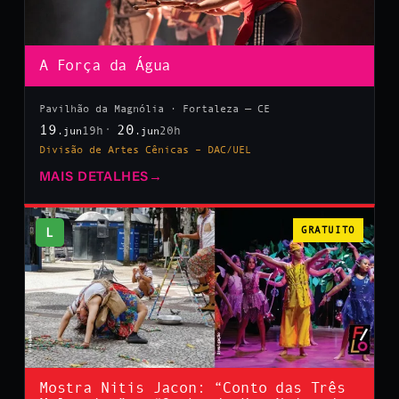
A Força da Água
Pavilhão da Magnólia · Fortaleza — CE
19
20
19h
20h
.jun
.jun
Divisão de Artes Cênicas – DAC/UEL
MAIS DETALHES
→
L
GRATUITO
Mostra Nitis Jacon: “Conto das Três