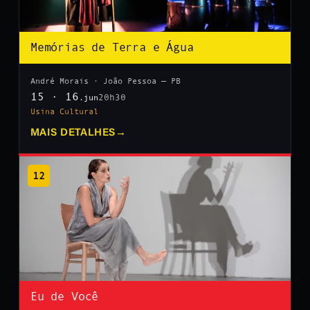
Memórias de Terra e Água
André Morais · João Pessoa — PB
15 · 16
20h30
.jun
Usina Cultural
MAIS DETALHES
→
12
Eu de Você