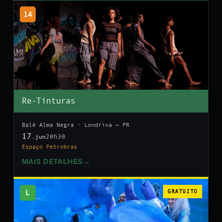
14
Re-Tinturas
Balé Alma Negra · Londrina — PR
17
20h30
.jun
Espaço Petrobras
MAIS DETALHES
→
L
GRATUITO