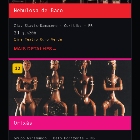
Nebulosa de Baco
Cia. Stavis-Damaceno · Curitiba — PR
21
20h
.jun
Cine Teatro Ouro Verde
MAIS DETALHES
→
12
Orixás
Grupo Giramundo · Belo Horizonte — MG