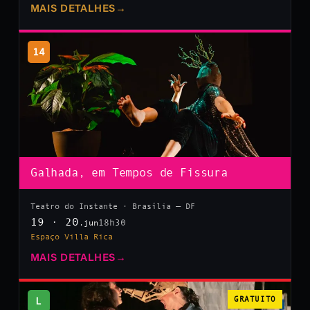
MAIS DETALHES
→
14
Galhada, em Tempos de Fissura
Teatro do Instante · Brasília — DF
19 · 20
18h30
.jun
Espaço Villa Rica
MAIS DETALHES
→
L
GRATUITO