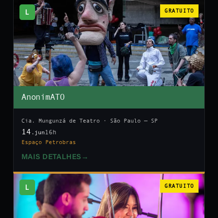
L
GRATUITO
AnonimATO
Cia. Mungunzá de Teatro · São Paulo — SP
14
16h
.jun
Espaço Petrobras
MAIS DETALHES
→
L
GRATUITO