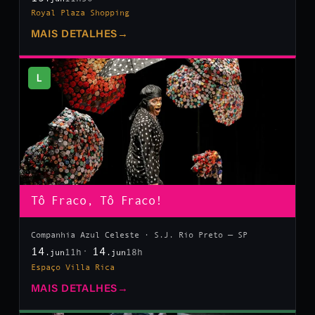
Royal Plaza Shopping
MAIS DETALHES
→
L
Tô Fraco, Tô Fraco!
Companhia Azul Celeste · S.J. Rio Preto — SP
14
14
11h
18h
.jun
.jun
Espaço Villa Rica
MAIS DETALHES
→