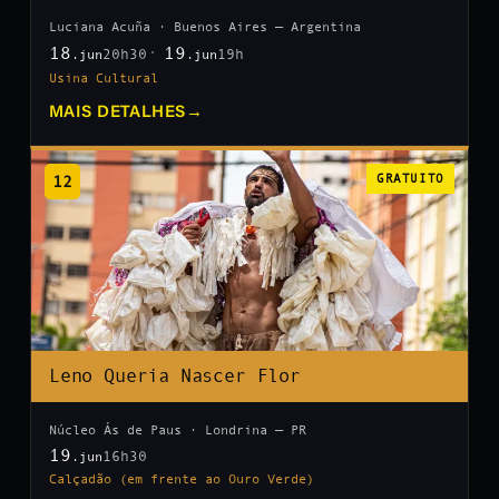
Luciana Acuña · Buenos Aires — Argentina
18
19
20h30
19h
.jun
.jun
Usina Cultural
MAIS DETALHES
→
12
GRATUITO
Leno Queria Nascer Flor
Núcleo Ás de Paus · Londrina — PR
19
16h30
.jun
Calçadão (em frente ao Ouro Verde)