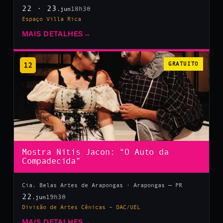
22 · 23
18h30
.jun
Espaço Villa Rica
MAIS DETALHES
→
12
GRATUITO
Mostra Nitis Jacon: “O Auto da
Compadecida”
Cia. Belas Artes de Arapongas · Arapongas — PR
22
19h30
.jun
Divisão de Artes Cênicas – DAC/UEL
MAIS DETALHES
→