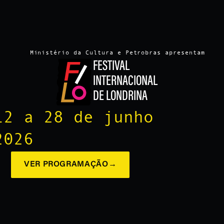
Ministério da Cultura e Petrobras apresentam
FESTIVAL
INTERNACIONAL
DE LONDRINA
12 a 28 de junho
2026
VER PROGRAMAÇÃO
→