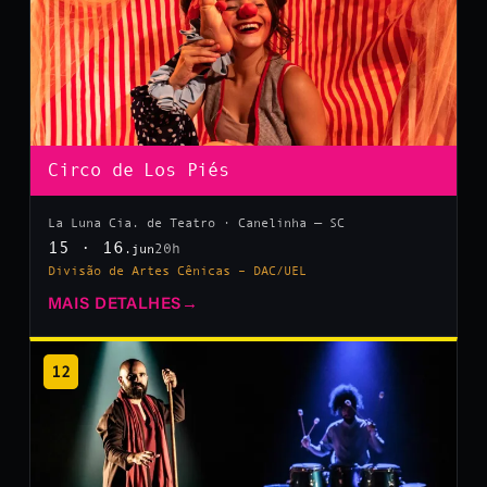
Circo de Los Piés
La Luna Cia. de Teatro · Canelinha — SC
15 · 16
20h
.jun
Divisão de Artes Cênicas – DAC/UEL
MAIS DETALHES
→
12