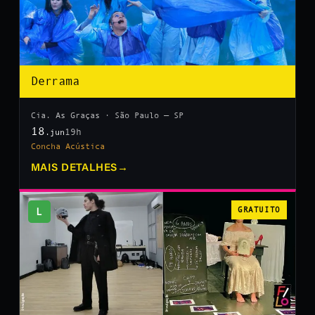
Derrama
Cia. As Graças · São Paulo — SP
18
19h
.jun
Concha Acústica
MAIS DETALHES
→
L
GRATUITO