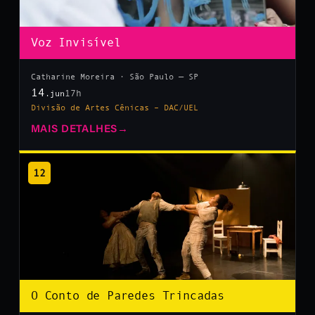
Voz Invisível
Catharine Moreira · São Paulo — SP
14
17h
.jun
Divisão de Artes Cênicas – DAC/UEL
MAIS DETALHES
→
12
O Conto de Paredes Trincadas