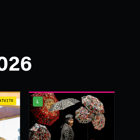
026
ATUITO
L