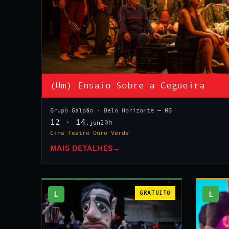
(Um) Ensaio Sobre a Cegueira
Grupo Galpão · Belo Horizonte — MG
12 · 14
20h
.jun
Cine Teatro Ouro Verde
MAIS DETALHES
→
L
GRATUITO
L