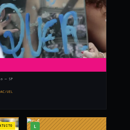
lo — SP
DAC/UEL
ATUITO
L