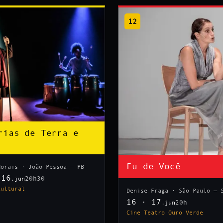
12
rias de Terra e
Eu de Você
Morais · João Pessoa — PB
 16
20h30
.jun
Cultural
Denise Fraga · São Paulo — 
16 · 17
20h
.jun
Cine Teatro Ouro Verde