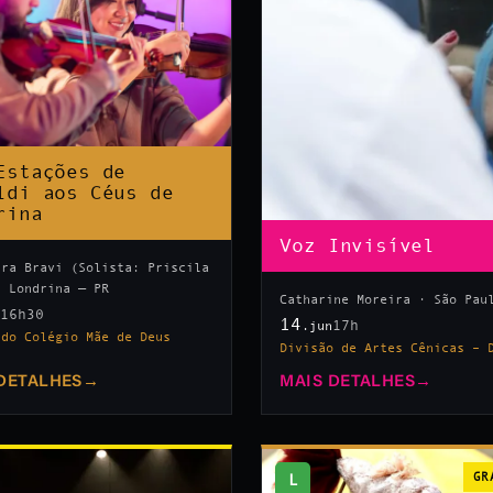
Estações de
ldi aos Céus de
rina
Voz Invisível
tra Bravi (Solista: Priscila
· Londrina — PR
Catharine Moreira · São Pau
16h30
n
14
17h
.jun
 do Colégio Mãe de Deus
Divisão de Artes Cênicas – 
DETALHES
→
MAIS DETALHES
→
L
GR