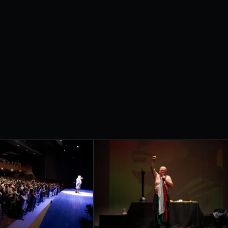
etrobras apresentam
IVAL
RNACIONAL
ONDRINA