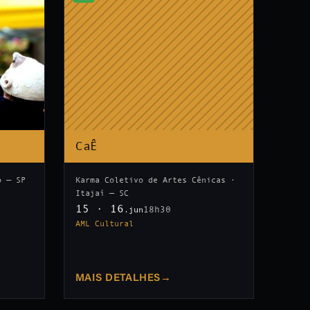
CaÊ
o — SP
Karma Coletivo de Artes Cênicas ·
Itajaí — SC
15 · 16
18h30
.jun
AML Cultural
MAIS DETALHES
→