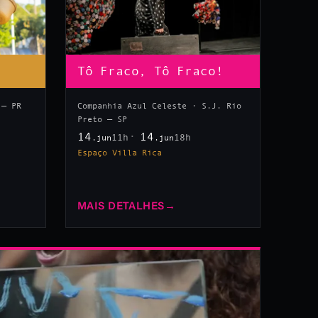
Tô Fraco, Tô Fraco!
 — PR
Companhia Azul Celeste · S.J. Rio
Preto — SP
14
14
11h
18h
.jun
.jun
Espaço Villa Rica
MAIS DETALHES
→