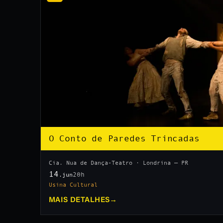
O Conto de Paredes Trincadas
Cia. Nua de Dança-Teatro · Londrina — PR
14
20h
.jun
Usina Cultural
MAIS DETALHES
→