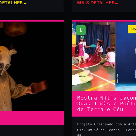
DETALHES
→
MAIS DETALHES
→
L
GR
Mostra Nitis Jaco
Duas Irmãs / Poét
de Terra e Céu
Projeto Crescendo com a Art
Cia. Um Só de Teatro · Lond
PR