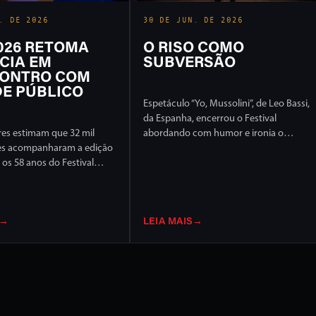
. DE 2026
30 DE JUN. DE 2026
2026 RETOMA
O RISO COMO
CIA EM
SUBVERSÃO
ONTRO COM
E PÚBLICO
Espetáculo “Yo, Mussolini”, de Leo Bassi,
da Espanha, encerrou o Festival
es estimam que 32 mil
abordando com humor e ironia o
es acompanharam a edição
extremismo político e ideológico
os 58 anos do Festival
l de Londrina, em 17 dias
ção intensa em ruas e
idade
→
LEIA MAIS
→