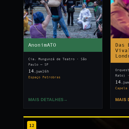
AnonimATO
Das 
Viva
Lond
Cia. Mungunzá de Teatro · São
Paulo — SP
Orques
14
16h
.jun
Rato) 
Espaço Petrobras
14
.ju
Capela
MAIS DETALHES
→
MAIS 
12