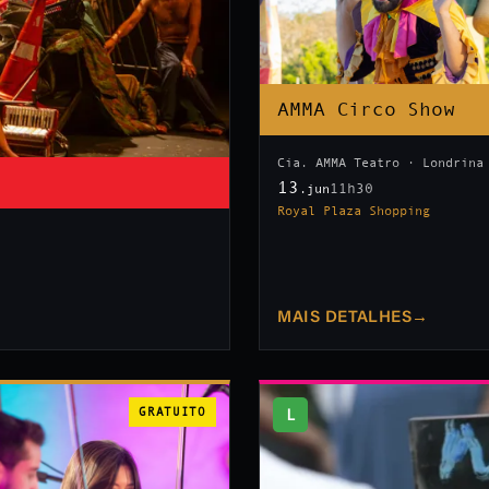
AMMA Circo Show
Cia. AMMA Teatro · Londrina
13
11h30
.jun
Royal Plaza Shopping
MAIS DETALHES
→
GRATUITO
L