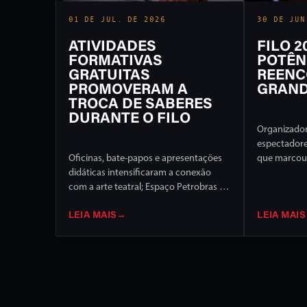
01 DE JUL. DE 2026
30 DE JUN
ATIVIDADES
FILO 
FORMATIVAS
POTÊN
GRATUITAS
REENC
PROMOVERAM A
GRAND
TROCA DE SABERES
DURANTE O FILO
Organizador
espectador
Oficinas, bate-papos e apresentações
que marcou 
didáticas intensificaram a conexão
Internaciona
com a arte teatral; Espaço Petrobras foi
de programa
um dos destaques
palcos da c
LEIA MAIS
→
LEIA MAIS