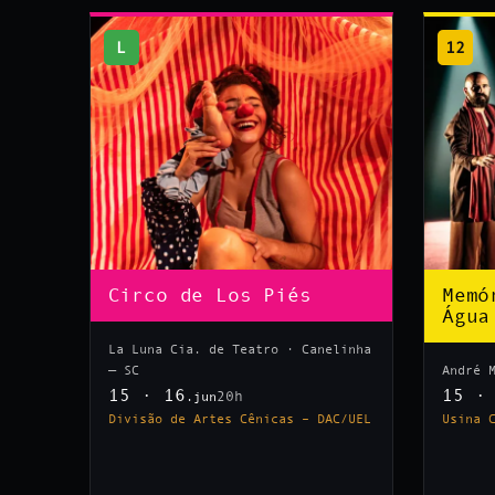
L
12
Circo de Los Piés
Memó
Água
La Luna Cia. de Teatro · Canelinha
— SC
André 
15 · 16
15 ·
20h
.jun
Divisão de Artes Cênicas – DAC/UEL
Usina 