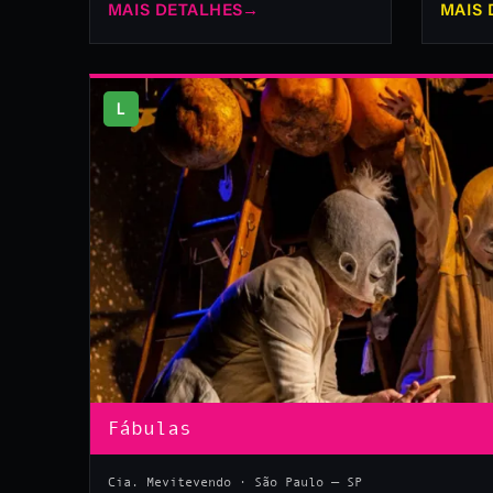
MAIS DETALHES
→
MAIS 
L
Fábulas
Cia. Mevitevendo · São Paulo — SP