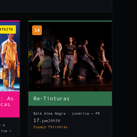
ATUITO
14
n: As
Re-Tinturas
icas
Balé Alma Negra · Londrina — PR
17
20h30
.jun
e e
Espaço Petrobras
rina —