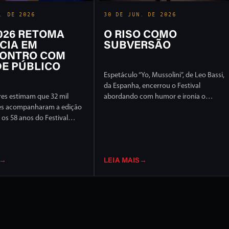
. DE 2026
30 DE JUN. DE 2026
2026 RETOMA
O RISO COMO
CIA EM
SUBVERSÃO
ONTRO COM
E PÚBLICO
Espetáculo “Yo, Mussolini”, de Leo Bassi,
da Espanha, encerrou o Festival
es estimam que 32 mil
abordando com humor e ironia o
es acompanharam a edição
extremismo político e ideológico
os 58 anos do Festival
l de Londrina, em 17 dias
ção intensa em ruas e
idade
→
LEIA MAIS
→