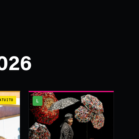
026
ATUITO
L