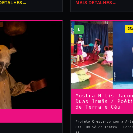
DETALHES
→
MAIS DETALHES
→
L
GR
Mostra Nitis Jaco
Duas Irmãs / Poét
de Terra e Céu
Projeto Crescendo com a Art
Cia. Um Só de Teatro · Lond
PR