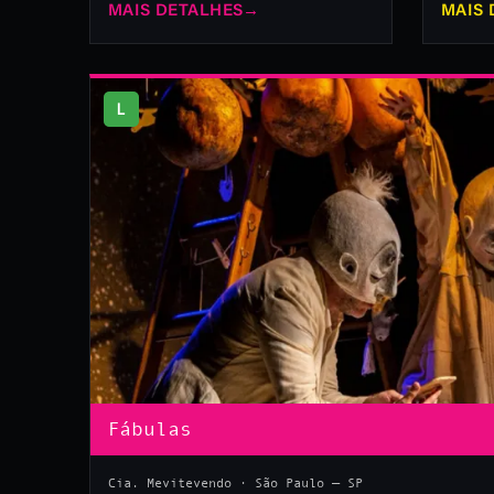
MAIS DETALHES
→
MAIS 
L
Fábulas
Cia. Mevitevendo · São Paulo — SP