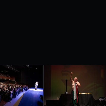
etrobras apresentam
IVAL
RNACIONAL
ONDRINA