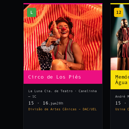
L
12
Circo de Los Piés
Memó
Água
La Luna Cia. de Teatro · Canelinha
— SC
André 
15 · 16
15 ·
20h
.jun
Divisão de Artes Cênicas – DAC/UEL
Usina 