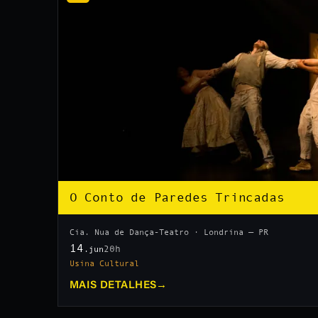
O Conto de Paredes Trincadas
Cia. Nua de Dança-Teatro · Londrina — PR
14
20h
.jun
Usina Cultural
MAIS DETALHES
→