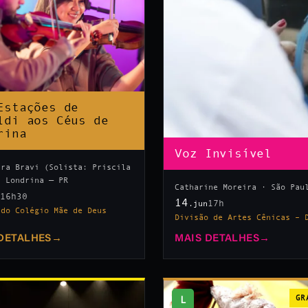
Estações de
ldi aos Céus de
rina
Voz Invisível
tra Bravi (Solista: Priscila
· Londrina — PR
Catharine Moreira · São Pau
16h30
n
14
17h
.jun
 do Colégio Mãe de Deus
Divisão de Artes Cênicas – 
DETALHES
→
MAIS DETALHES
→
L
GR