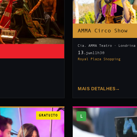
AMMA Circo Show
Cia. AMMA Teatro · Londrina
13
11h30
.jun
Royal Plaza Shopping
MAIS DETALHES
→
GRATUITO
L