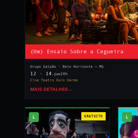
(Um) Ensaio Sobre a Cegueira
Grupo Galpão · Belo Horizonte — MG
12 · 14
20h
.jun
Cine Teatro Ouro Verde
MAIS DETALHES
→
L
GRATUITO
L