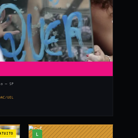
lo — SP
DAC/UEL
ATUITO
L