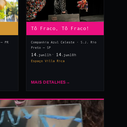
Tô Fraco, Tô Fraco!
 — PR
Companhia Azul Celeste · S.J. Rio
Preto — SP
14
14
11h
18h
.jun
.jun
Espaço Villa Rica
MAIS DETALHES
→