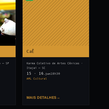
CaÊ
o — SP
Karma Coletivo de Artes Cênicas ·
Itajaí — SC
15 · 16
18h30
.jun
AML Cultural
MAIS DETALHES
→