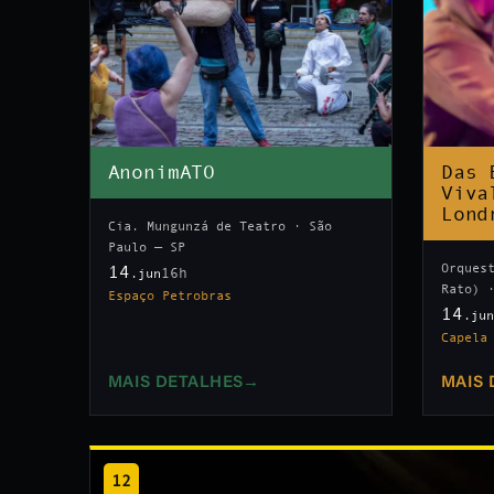
AnonimATO
Das 
Viva
Lond
Cia. Mungunzá de Teatro · São
Paulo — SP
Orques
14
16h
.jun
Rato) 
Espaço Petrobras
14
.ju
Capela
MAIS DETALHES
→
MAIS 
12