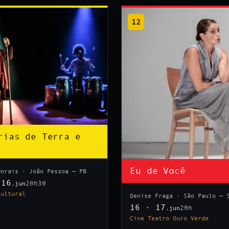
12
rias de Terra e
Eu de Você
Morais · João Pessoa — PB
 16
20h30
.jun
Cultural
Denise Fraga · São Paulo — 
16 · 17
20h
.jun
Cine Teatro Ouro Verde