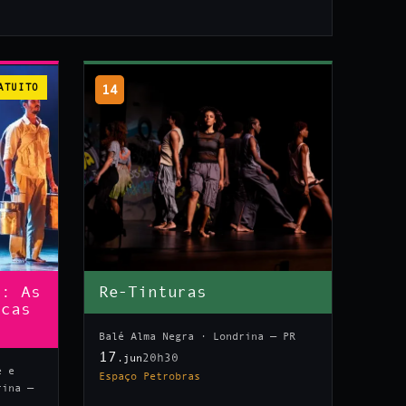
ATUITO
14
n: As
Re-Tinturas
icas
Balé Alma Negra · Londrina — PR
17
20h30
.jun
e e
Espaço Petrobras
rina —