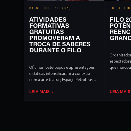
01 DE JUL. DE 2026
30 DE JUN
ATIVIDADES
FILO 
FORMATIVAS
POTÊN
GRATUITAS
REENC
PROMOVERAM A
GRAND
TROCA DE SABERES
DURANTE O FILO
Organizador
espectador
Oficinas, bate-papos e apresentações
que marcou 
didáticas intensificaram a conexão
Internaciona
com a arte teatral; Espaço Petrobras foi
de programa
um dos destaques
palcos da c
LEIA MAIS
→
LEIA MAIS