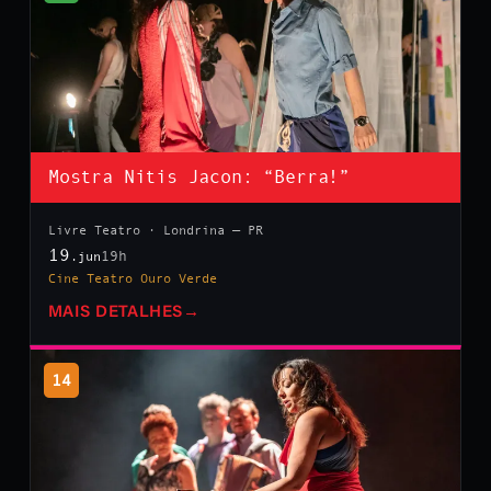
Mostra Nitis Jacon: “Berra!”
Livre Teatro · Londrina — PR
19
19h
.jun
Cine Teatro Ouro Verde
MAIS DETALHES
→
14