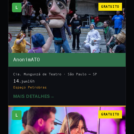
L
GRATUITO
AnonimATO
Cia. Mungunzá de Teatro · São Paulo — SP
14
16h
.jun
Espaço Petrobras
MAIS DETALHES
→
L
GRATUITO