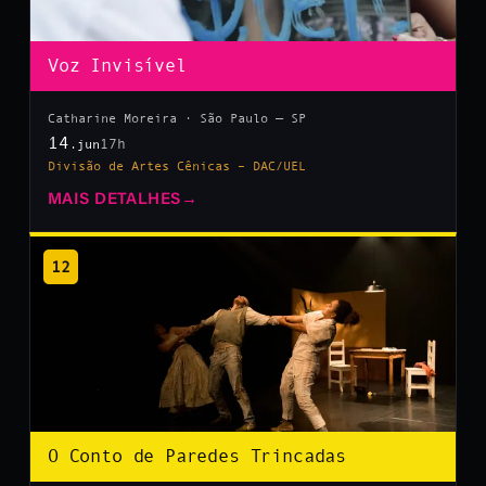
Voz Invisível
Catharine Moreira · São Paulo — SP
14
17h
.jun
Divisão de Artes Cênicas – DAC/UEL
MAIS DETALHES
→
12
O Conto de Paredes Trincadas