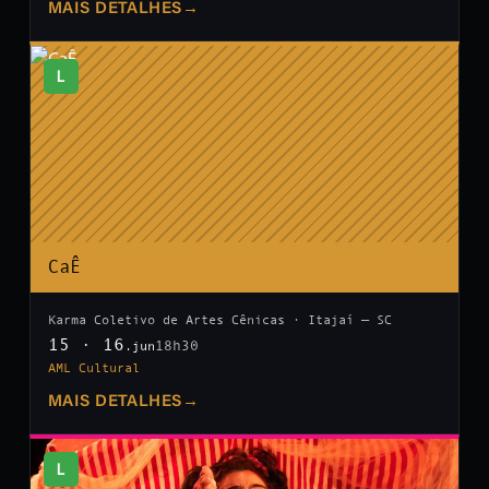
MAIS DETALHES
→
L
CaÊ
Karma Coletivo de Artes Cênicas · Itajaí — SC
15 · 16
18h30
.jun
AML Cultural
MAIS DETALHES
→
L