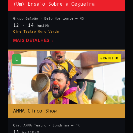
(Um) Ensaio Sobre a Cegueira
Grupo Galpão · Belo Horizonte — MG
12 · 14
20h
.jun
Cine Teatro Ouro Verde
MAIS DETALHES
→
L
GRATUITO
AMMA Circo Show
Cia. AMMA Teatro · Londrina — PR
13
11h30
.jun