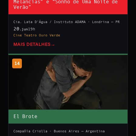
Melancias” e “Sonho de Uma Noite de
Verão”
Cia. Lata D’Água / Instituto ADAMA · Londrina — PR
20
19h
.jun
Cine Teatro Ouro Verde
MAIS DETALHES
→
14
El Brote
Compañía Criolla · Buenos Aires — Argentina