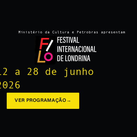
Ministério da Cultura e Petrobras apresentam
FESTIVAL
INTERNACIONAL
DE LONDRINA
12 a 28 de junho
2026
VER PROGRAMAÇÃO
→