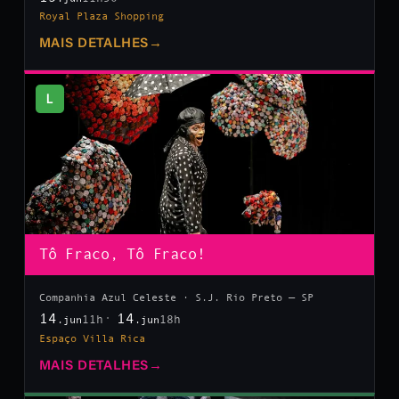
Royal Plaza Shopping
MAIS DETALHES
→
L
Tô Fraco, Tô Fraco!
Companhia Azul Celeste · S.J. Rio Preto — SP
14
14
11h
18h
.jun
.jun
Espaço Villa Rica
MAIS DETALHES
→