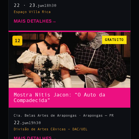
22 · 23
18h30
.jun
Espaço Villa Rica
MAIS DETALHES
→
12
GRATUITO
Mostra Nitis Jacon: “O Auto da
Compadecida”
Cia. Belas Artes de Arapongas · Arapongas — PR
22
19h30
.jun
Divisão de Artes Cênicas – DAC/UEL
MAIS DETALHES
→