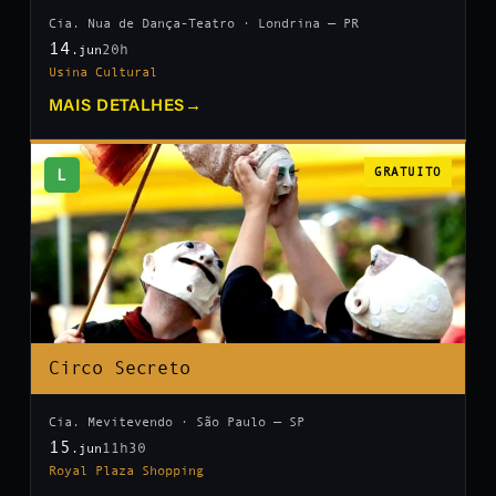
Cia. Nua de Dança-Teatro · Londrina — PR
14
20h
.jun
Usina Cultural
MAIS DETALHES
→
L
GRATUITO
Circo Secreto
Cia. Mevitevendo · São Paulo — SP
15
11h30
.jun
Royal Plaza Shopping