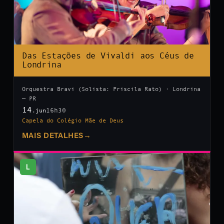
Das Estações de Vivaldi aos Céus de
Londrina
Orquestra Bravi (Solista: Priscila Rato) · Londrina
— PR
14
16h30
.jun
Capela do Colégio Mãe de Deus
MAIS DETALHES
→
L