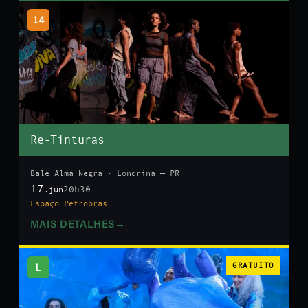
14
Re-Tinturas
Balé Alma Negra · Londrina — PR
17
20h30
.jun
Espaço Petrobras
MAIS DETALHES
→
L
GRATUITO