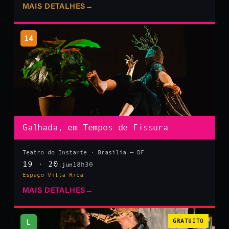
MAIS DETALHES
→
14
Galhada, em Tempos de Fissura
Teatro do Instante · Brasília — DF
19 · 20
18h30
.jun
Espaço Villa Rica
MAIS DETALHES
→
L
GRATUITO