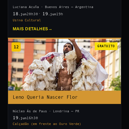
Luciana Acuña · Buenos Aires — Argentina
18
19
20h30
19h
.jun
.jun
Usina Cultural
MAIS DETALHES
→
12
GRATUITO
Leno Queria Nascer Flor
Núcleo Ás de Paus · Londrina — PR
19
16h30
.jun
Calçadão (em frente ao Ouro Verde)