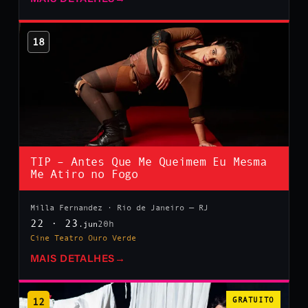
18
TIP – Antes Que Me Queimem Eu Mesma
Me Atiro no Fogo
Milla Fernandez · Rio de Janeiro — RJ
22 · 23
20h
.jun
Cine Teatro Ouro Verde
MAIS DETALHES
→
12
GRATUITO