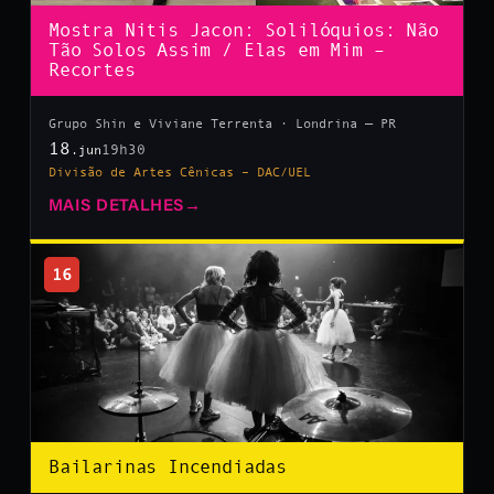
Mostra Nitis Jacon: Solilóquios: Não
Tão Solos Assim / Elas em Mim –
Recortes
Grupo Shin e Viviane Terrenta · Londrina — PR
18
19h30
.jun
Divisão de Artes Cênicas – DAC/UEL
MAIS DETALHES
→
16
Bailarinas Incendiadas