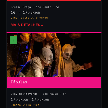
Denise Fraga · São Paulo — SP
16 · 17
20h
.jun
Cine Teatro Ouro Verde
MAIS DETALHES
→
L
Fábulas
Cia. Mevitevendo · São Paulo — SP
17
17
16h
19h
.jun
.jun
Espaço Villa Rica