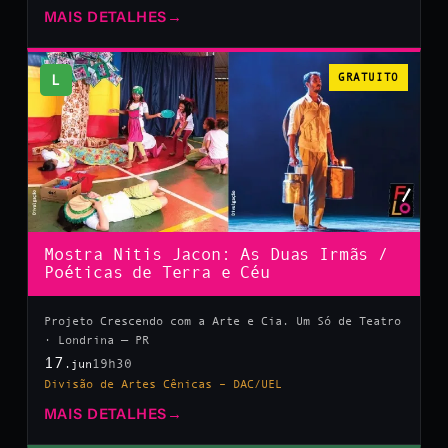
MAIS DETALHES
→
L
GRATUITO
Mostra Nitis Jacon: As Duas Irmãs /
Poéticas de Terra e Céu
Projeto Crescendo com a Arte e Cia. Um Só de Teatro
· Londrina — PR
17
19h30
.jun
Divisão de Artes Cênicas – DAC/UEL
MAIS DETALHES
→