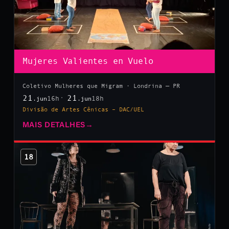
Mujeres Valientes en Vuelo
Coletivo Mulheres que Migram · Londrina — PR
21
21
16h
18h
.jun
.jun
Divisão de Artes Cênicas – DAC/UEL
MAIS DETALHES
→
18