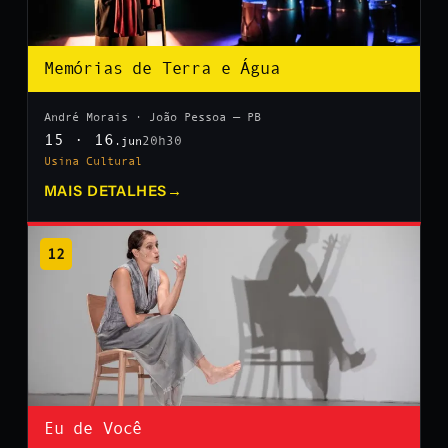
Memórias de Terra e Água
André Morais · João Pessoa — PB
15 · 16
20h30
.jun
Usina Cultural
MAIS DETALHES
→
12
Eu de Você