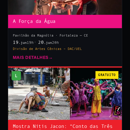
A Força da Água
Pavilhão da Magnólia · Fortaleza — CE
19
20
19h
20h
.jun
.jun
Divisão de Artes Cênicas – DAC/UEL
MAIS DETALHES
→
L
GRATUITO
Mostra Nitis Jacon: “Conto das Três