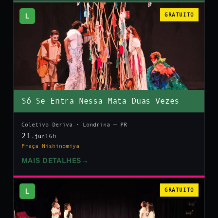
L
GRATUITO
Só Se Entra Nessa Mata Duas Vezes
Coletivo Deriva · Londrina — PR
21
16h
.jun
Praça Nishinomiya
MAIS DETALHES
→
L
GRATUITO