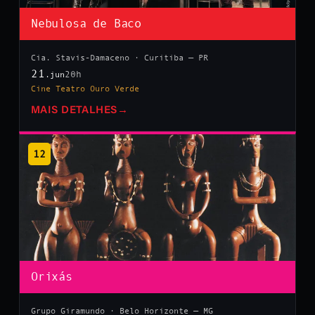
Nebulosa de Baco
Cia. Stavis-Damaceno · Curitiba — PR
21
20h
.jun
Cine Teatro Ouro Verde
MAIS DETALHES
→
12
Orixás
Grupo Giramundo · Belo Horizonte — MG