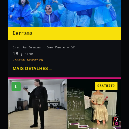
Derrama
Cia. As Graças · São Paulo — SP
18
19h
.jun
Concha Acústica
MAIS DETALHES
→
L
GRATUITO