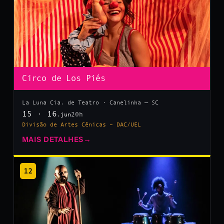
Circo de Los Piés
La Luna Cia. de Teatro · Canelinha — SC
15 · 16
20h
.jun
Divisão de Artes Cênicas – DAC/UEL
MAIS DETALHES
→
12