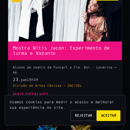
Mostra Nitis Jacon: Experimento de
turma e Vazante
Alunos de teatro da Funcart e Cia. Boi · Londrina —
PR
23
19h30
.jun
Divisão de Artes Cênicas – DAC/UEL
MAIS DETALHES
→
Usamos cookies para medir o acesso e melhorar
sua experiência no site.
10
REJEITAR
ACEITAR