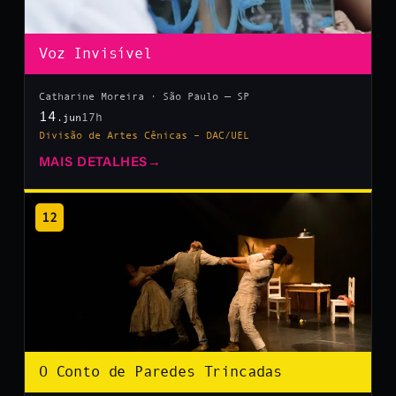
Voz Invisível
Catharine Moreira · São Paulo — SP
14
17h
.jun
Divisão de Artes Cênicas – DAC/UEL
MAIS DETALHES
→
12
O Conto de Paredes Trincadas