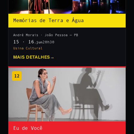
Memórias de Terra e Água
André Morais · João Pessoa — PB
15 · 16
20h30
.jun
Usina Cultural
MAIS DETALHES
→
12
Eu de Você