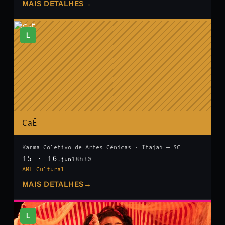
MAIS DETALHES
→
L
CaÊ
Karma Coletivo de Artes Cênicas · Itajaí — SC
15 · 16
18h30
.jun
AML Cultural
MAIS DETALHES
→
L