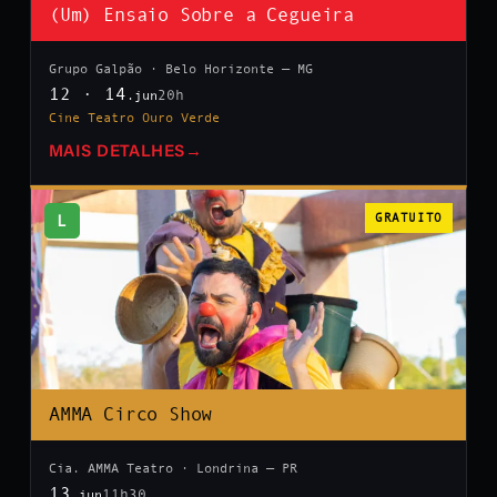
(Um) Ensaio Sobre a Cegueira
Grupo Galpão · Belo Horizonte — MG
12 · 14
20h
.jun
Cine Teatro Ouro Verde
MAIS DETALHES
→
L
GRATUITO
AMMA Circo Show
Cia. AMMA Teatro · Londrina — PR
13
11h30
.jun