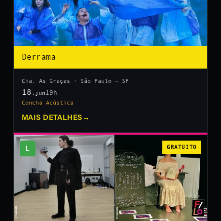
Derrama
Cia. As Graças · São Paulo — SP
18
19h
.jun
Concha Acústica
MAIS DETALHES
→
L
GRATUITO