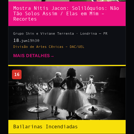
Mostra Nitis Jacon: Solilóquios: Não
Tão Solos Assim / Elas em Mim –
Recortes
Grupo Shin e Viviane Terrenta · Londrina — PR
18
19h30
.jun
Divisão de Artes Cênicas – DAC/UEL
MAIS DETALHES
→
16
Bailarinas Incendiadas