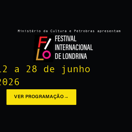
Ministério da Cultura e Petrobras apresentam
FESTIVAL
INTERNACIONAL
DE LONDRINA
12 a 28 de junho
2026
VER PROGRAMAÇÃO
→