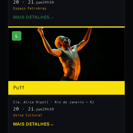
20 · 21
20h30
.jun
Espaço Petrobras
MAIS DETALHES
→
L
Puff
Cia. Alice Ripoll · Rio de Janeiro — RJ
20 · 21
20h30
.jun
Usina Cultural
MAIS DETALHES
→