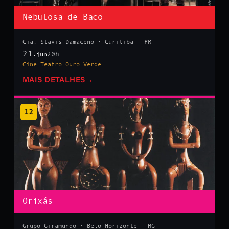
Nebulosa de Baco
Cia. Stavis-Damaceno · Curitiba — PR
21
20h
.jun
Cine Teatro Ouro Verde
MAIS DETALHES
→
12
Orixás
Grupo Giramundo · Belo Horizonte — MG