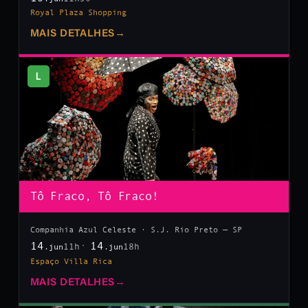
Royal Plaza Shopping
MAIS DETALHES
→
L
Tô Fraco, Tô Fraco!
Companhia Azul Celeste · S.J. Rio Preto — SP
14
14
11h
18h
.jun
.jun
Espaço Villa Rica
MAIS DETALHES
→