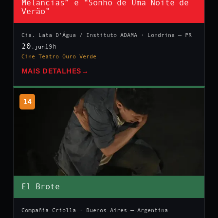
Melancias” e “Sonho de Uma Noite de
Verão”
Cia. Lata D’Água / Instituto ADAMA · Londrina — PR
20
19h
.jun
Cine Teatro Ouro Verde
MAIS DETALHES
→
14
El Brote
Compañía Criolla · Buenos Aires — Argentina