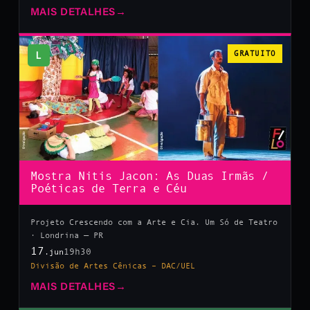
MAIS DETALHES
→
L
GRATUITO
Mostra Nitis Jacon: As Duas Irmãs /
Poéticas de Terra e Céu
Projeto Crescendo com a Arte e Cia. Um Só de Teatro
· Londrina — PR
17
19h30
.jun
Divisão de Artes Cênicas – DAC/UEL
MAIS DETALHES
→