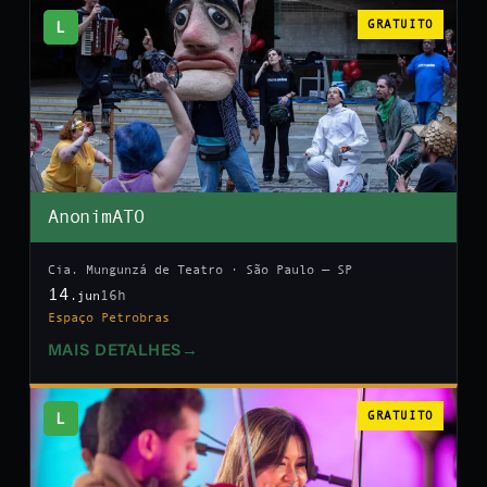
L
GRATUITO
AnonimATO
Cia. Mungunzá de Teatro · São Paulo — SP
14
16h
.jun
Espaço Petrobras
MAIS DETALHES
→
L
GRATUITO