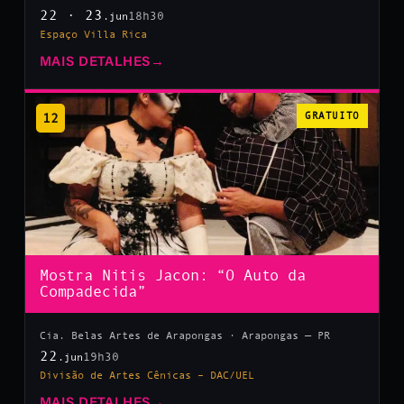
22 · 23
18h30
.jun
Espaço Villa Rica
MAIS DETALHES
→
12
GRATUITO
Mostra Nitis Jacon: “O Auto da
Compadecida”
Cia. Belas Artes de Arapongas · Arapongas — PR
22
19h30
.jun
Divisão de Artes Cênicas – DAC/UEL
MAIS DETALHES
→