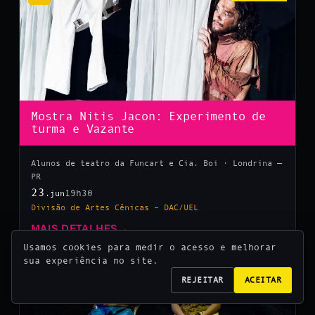
Mostra Nitis Jacon: Experimento de
turma e Vazante
Alunos de teatro da Funcart e Cia. Boi · Londrina —
PR
23
19h30
.jun
Divisão de Artes Cênicas – DAC/UEL
MAIS DETALHES
→
Usamos cookies para medir o acesso e melhorar
sua experiência no site.
10
REJEITAR
ACEITAR