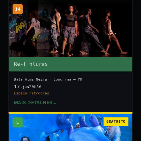
14
Re-Tinturas
Balé Alma Negra · Londrina — PR
17
20h30
.jun
Espaço Petrobras
MAIS DETALHES
→
L
GRATUITO