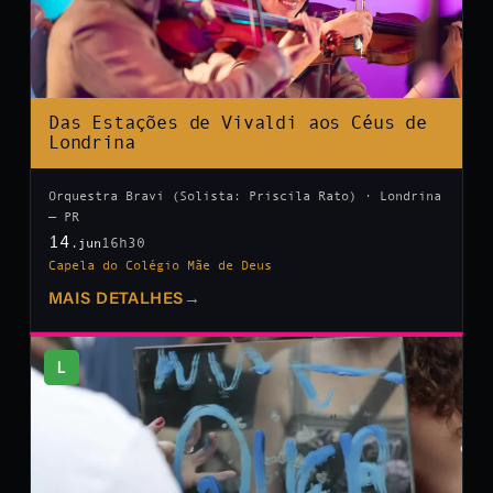
Das Estações de Vivaldi aos Céus de
Londrina
Orquestra Bravi (Solista: Priscila Rato) · Londrina
— PR
14
16h30
.jun
Capela do Colégio Mãe de Deus
MAIS DETALHES
→
L