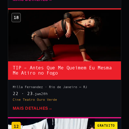
18
TIP – Antes Que Me Queimem Eu Mesma
Me Atiro no Fogo
Milla Fernandez · Rio de Janeiro — RJ
22 · 23
20h
.jun
Cine Teatro Ouro Verde
MAIS DETALHES
→
12
GRATUITO