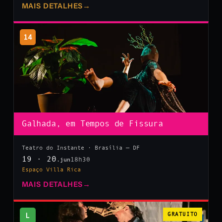
MAIS DETALHES
→
14
Galhada, em Tempos de Fissura
Teatro do Instante · Brasília — DF
19 · 20
18h30
.jun
Espaço Villa Rica
MAIS DETALHES
→
L
GRATUITO