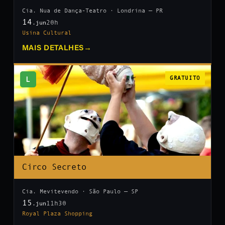
Cia. Nua de Dança-Teatro · Londrina — PR
14
20h
.jun
Usina Cultural
MAIS DETALHES
→
L
GRATUITO
Circo Secreto
Cia. Mevitevendo · São Paulo — SP
15
11h30
.jun
Royal Plaza Shopping