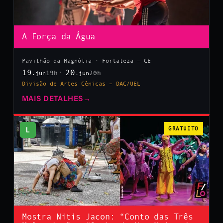
A Força da Água
Pavilhão da Magnólia · Fortaleza — CE
19
20
19h
20h
.jun
.jun
Divisão de Artes Cênicas – DAC/UEL
MAIS DETALHES
→
L
GRATUITO
Mostra Nitis Jacon: “Conto das Três