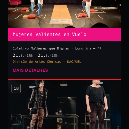
Mujeres Valientes en Vuelo
Coletivo Mulheres que Migram · Londrina — PR
21
21
16h
18h
.jun
.jun
Divisão de Artes Cênicas – DAC/UEL
MAIS DETALHES
→
18