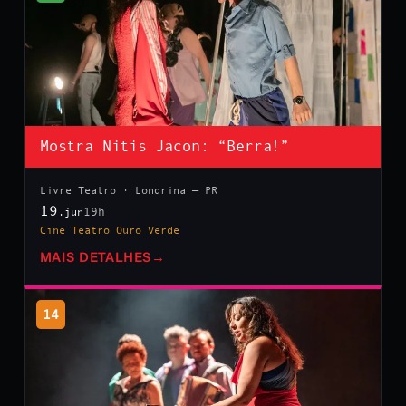
Mostra Nitis Jacon: “Berra!”
Livre Teatro · Londrina — PR
19
19h
.jun
Cine Teatro Ouro Verde
MAIS DETALHES
→
14