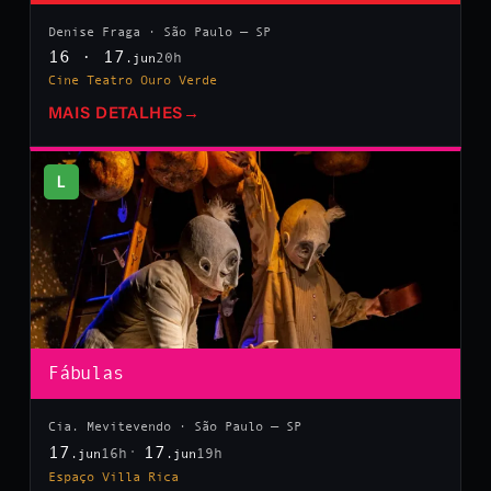
Denise Fraga · São Paulo — SP
16 · 17
20h
.jun
Cine Teatro Ouro Verde
MAIS DETALHES
→
L
Fábulas
Cia. Mevitevendo · São Paulo — SP
17
17
16h
19h
.jun
.jun
Espaço Villa Rica