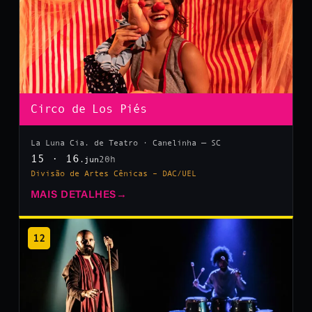
Circo de Los Piés
La Luna Cia. de Teatro · Canelinha — SC
15 · 16
20h
.jun
Divisão de Artes Cênicas – DAC/UEL
MAIS DETALHES
→
12