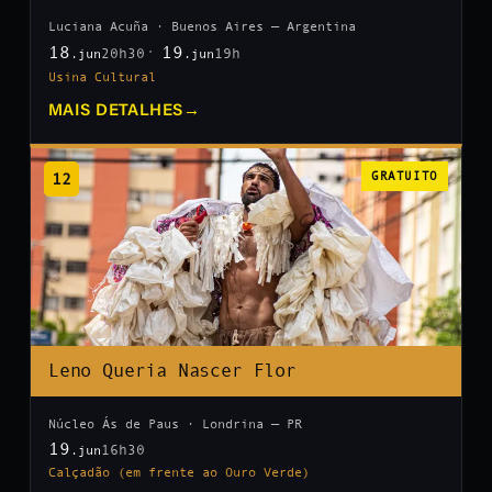
Luciana Acuña · Buenos Aires — Argentina
18
19
20h30
19h
.jun
.jun
Usina Cultural
MAIS DETALHES
→
12
GRATUITO
Leno Queria Nascer Flor
Núcleo Ás de Paus · Londrina — PR
19
16h30
.jun
Calçadão (em frente ao Ouro Verde)