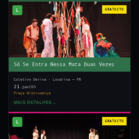
L
GRATUITO
Só Se Entra Nessa Mata Duas Vezes
Coletivo Deriva · Londrina — PR
21
16h
.jun
Praça Nishinomiya
MAIS DETALHES
→
L
GRATUITO