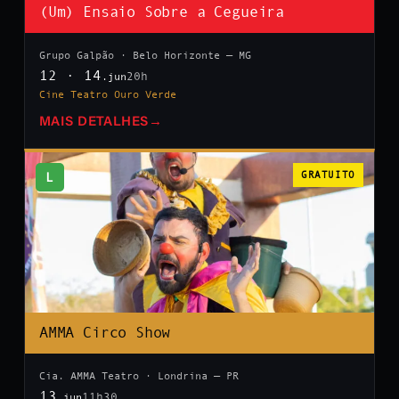
(Um) Ensaio Sobre a Cegueira
Grupo Galpão · Belo Horizonte — MG
12 · 14
20h
.jun
Cine Teatro Ouro Verde
MAIS DETALHES
→
L
GRATUITO
AMMA Circo Show
Cia. AMMA Teatro · Londrina — PR
13
11h30
.jun