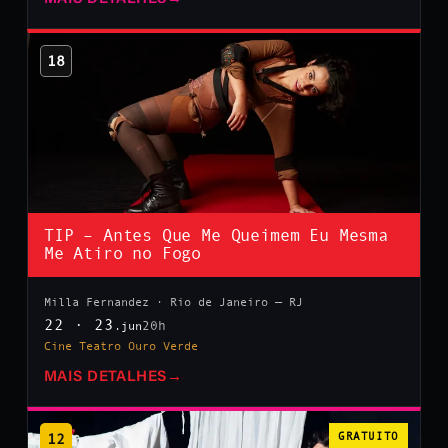
18
TIP – Antes Que Me Queimem Eu Mesma
Me Atiro no Fogo
Milla Fernandez · Rio de Janeiro — RJ
22 · 23
20h
.jun
Cine Teatro Ouro Verde
MAIS DETALHES
→
12
GRATUITO