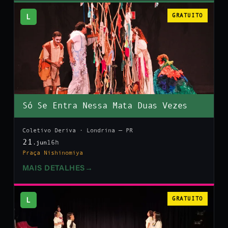
L
GRATUITO
Só Se Entra Nessa Mata Duas Vezes
Coletivo Deriva · Londrina — PR
21
16h
.jun
Praça Nishinomiya
MAIS DETALHES
→
L
GRATUITO