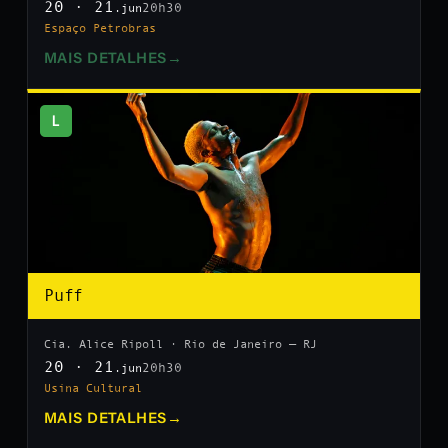
20 · 21
20h30
.jun
Espaço Petrobras
MAIS DETALHES
→
L
Puff
Cia. Alice Ripoll · Rio de Janeiro — RJ
20 · 21
20h30
.jun
Usina Cultural
MAIS DETALHES
→