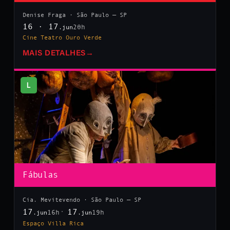
Denise Fraga · São Paulo — SP
16 · 17
20h
.jun
Cine Teatro Ouro Verde
MAIS DETALHES
→
L
Fábulas
Cia. Mevitevendo · São Paulo — SP
17
17
16h
19h
.jun
.jun
Espaço Villa Rica