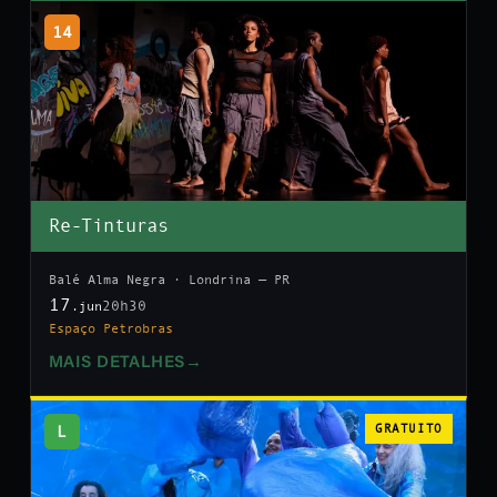
14
Re-Tinturas
Balé Alma Negra · Londrina — PR
17
20h30
.jun
Espaço Petrobras
MAIS DETALHES
→
L
GRATUITO