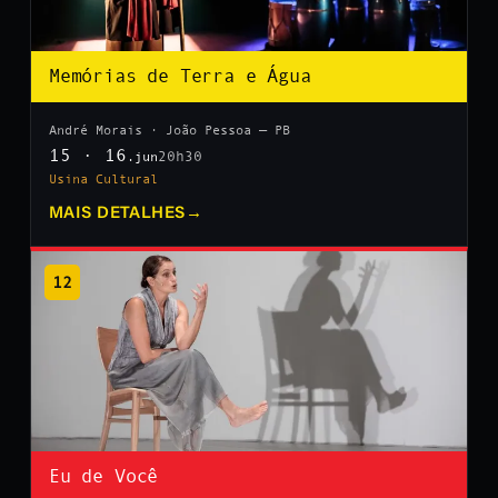
Memórias de Terra e Água
André Morais · João Pessoa — PB
15 · 16
20h30
.jun
Usina Cultural
MAIS DETALHES
→
12
Eu de Você