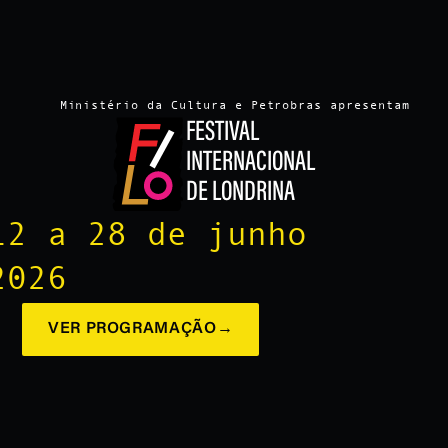
Ministério da Cultura e Petrobras apresentam
FESTIVAL
INTERNACIONAL
DE LONDRINA
12 a 28 de junho
2026
VER PROGRAMAÇÃO
→