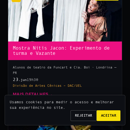
Mostra Nitis Jacon: Experimento de
turma e Vazante
Alunos de teatro da Funcart e Cia. Boi · Londrina —
PR
23
19h30
.jun
Divisão de Artes Cênicas – DAC/UEL
MAIS DETALHES
→
Usamos cookies para medir o acesso e melhorar
sua experiência no site.
10
REJEITAR
ACEITAR