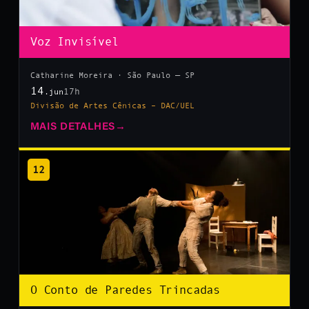
Voz Invisível
Catharine Moreira · São Paulo — SP
14
17h
.jun
Divisão de Artes Cênicas – DAC/UEL
MAIS DETALHES
→
12
O Conto de Paredes Trincadas