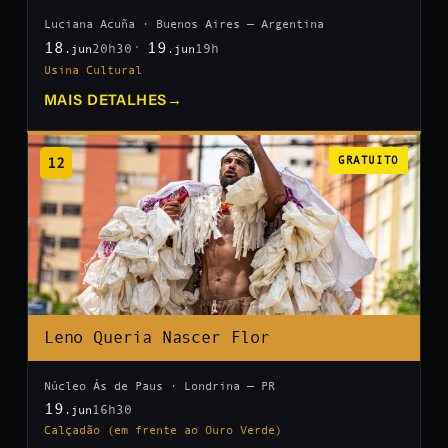
Luciana Acuña · Buenos Aires — Argentina
18
19
20h30
19h
.jun
.jun
Usina Cultural
MAIS DETALHES
→
12
GRATUITO
Leno Queria Nascer Flor
Núcleo Ás de Paus · Londrina — PR
19
16h30
.jun
Calçadão (em frente ao Ouro Verde)