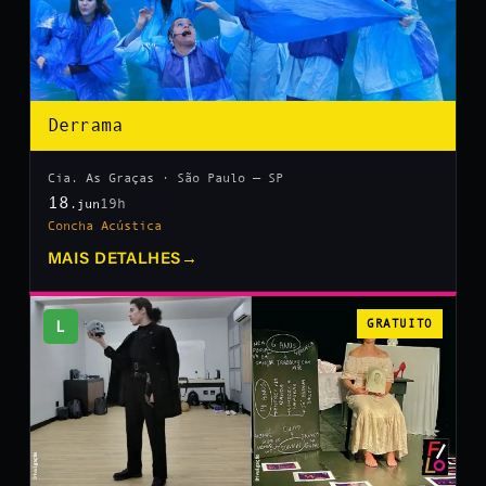
Derrama
Cia. As Graças · São Paulo — SP
18
19h
.jun
Concha Acústica
MAIS DETALHES
→
L
GRATUITO