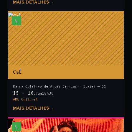
MAIS DETALHES
→
L
CaÊ
Karma Coletivo de Artes Cênicas · Itajaí — SC
15 · 16
18h30
.jun
AML Cultural
MAIS DETALHES
→
L