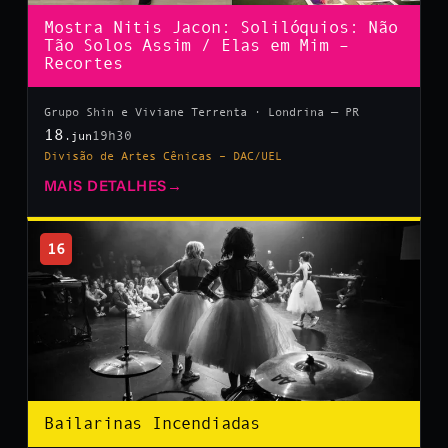
Mostra Nitis Jacon: Solilóquios: Não
Tão Solos Assim / Elas em Mim –
Recortes
Grupo Shin e Viviane Terrenta · Londrina — PR
18
19h30
.jun
Divisão de Artes Cênicas – DAC/UEL
MAIS DETALHES
→
16
Bailarinas Incendiadas