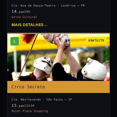
Cia. Nua de Dança-Teatro · Londrina — PR
14
20h
.jun
Usina Cultural
MAIS DETALHES
→
L
GRATUITO
Circo Secreto
Cia. Mevitevendo · São Paulo — SP
15
11h30
.jun
Royal Plaza Shopping