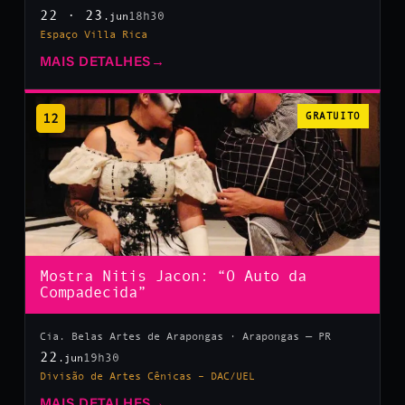
22 · 23
18h30
.jun
Espaço Villa Rica
MAIS DETALHES
→
12
GRATUITO
Mostra Nitis Jacon: “O Auto da
Compadecida”
Cia. Belas Artes de Arapongas · Arapongas — PR
22
19h30
.jun
Divisão de Artes Cênicas – DAC/UEL
MAIS DETALHES
→