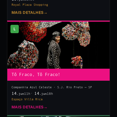
Royal Plaza Shopping
MAIS DETALHES
→
L
Tô Fraco, Tô Fraco!
Companhia Azul Celeste · S.J. Rio Preto — SP
14
14
11h
18h
.jun
.jun
Espaço Villa Rica
MAIS DETALHES
→