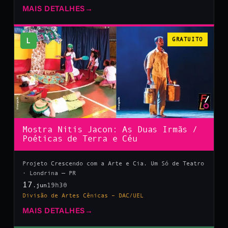
MAIS DETALHES
→
L
GRATUITO
Mostra Nitis Jacon: As Duas Irmãs /
Poéticas de Terra e Céu
Projeto Crescendo com a Arte e Cia. Um Só de Teatro
· Londrina — PR
17
19h30
.jun
Divisão de Artes Cênicas – DAC/UEL
MAIS DETALHES
→