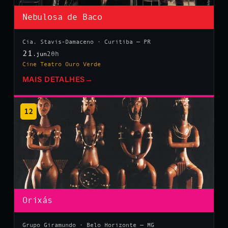
Nebulosa de Baco
Cia. Stavis-Damaceno · Curitiba — PR
21
20h
.jun
Cine Teatro Ouro Verde
MAIS DETALHES
→
12
Orixás
Grupo Giramundo · Belo Horizonte — MG