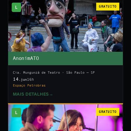
L
GRATUITO
AnonimATO
Cia. Mungunzá de Teatro · São Paulo — SP
14
16h
.jun
Espaço Petrobras
MAIS DETALHES
→
L
GRATUITO