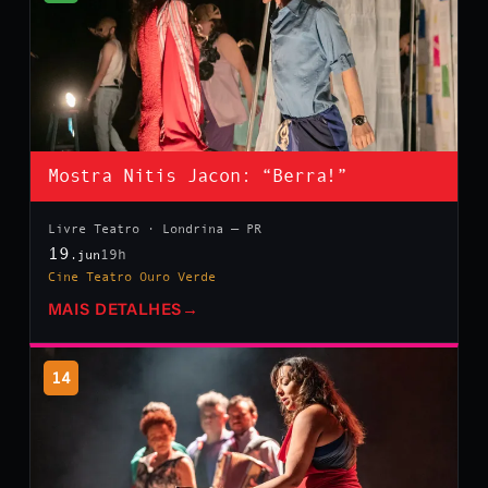
Mostra Nitis Jacon: “Berra!”
Livre Teatro · Londrina — PR
19
19h
.jun
Cine Teatro Ouro Verde
MAIS DETALHES
→
14