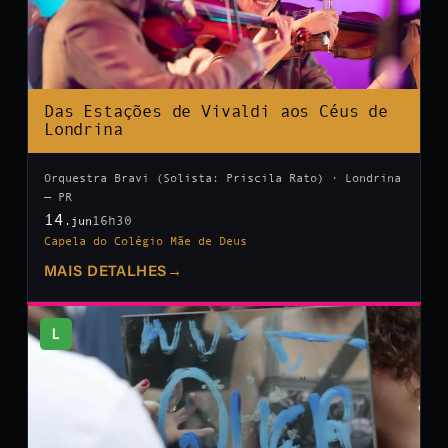
Das Estações de Vivaldi aos Céus de
Londrina
Orquestra Bravi (Solista: Priscila Rato) · Londrina
— PR
14
16h30
.jun
Capela do Colégio Mãe de Deus
MAIS DETALHES
→
L