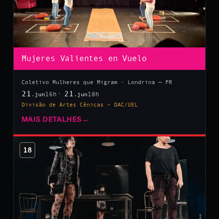
Mujeres Valientes en Vuelo
Coletivo Mulheres que Migram · Londrina — PR
21
21
16h
18h
.jun
.jun
Divisão de Artes Cênicas – DAC/UEL
MAIS DETALHES
→
18