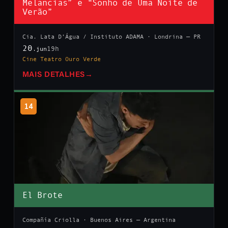
Melancias” e “Sonho de Uma Noite de
Verão”
Cia. Lata D’Água / Instituto ADAMA · Londrina — PR
20
19h
.jun
Cine Teatro Ouro Verde
MAIS DETALHES
→
14
El Brote
Compañía Criolla · Buenos Aires — Argentina