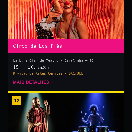
Circo de Los Piés
La Luna Cia. de Teatro · Canelinha — SC
15 · 16
20h
.jun
Divisão de Artes Cênicas – DAC/UEL
MAIS DETALHES
→
12