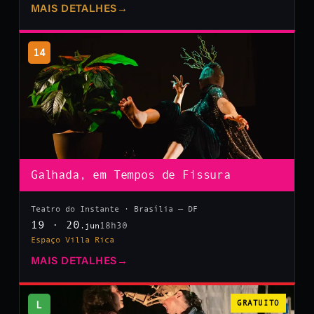
MAIS DETALHES
→
14
Galhada, em Tempos de Fissura
Teatro do Instante · Brasília — DF
19 · 20
18h30
.jun
Espaço Villa Rica
MAIS DETALHES
→
L
GRATUITO