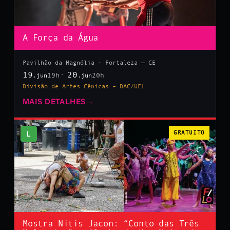
A Força da Água
Pavilhão da Magnólia · Fortaleza — CE
19
20
19h
20h
.jun
.jun
Divisão de Artes Cênicas – DAC/UEL
MAIS DETALHES
→
L
GRATUITO
Mostra Nitis Jacon: “Conto das Três