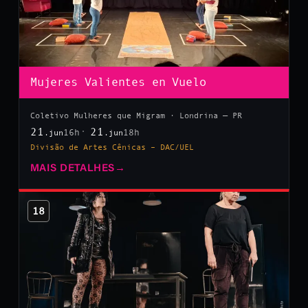
Mujeres Valientes en Vuelo
Coletivo Mulheres que Migram · Londrina — PR
21
21
16h
18h
.jun
.jun
Divisão de Artes Cênicas – DAC/UEL
MAIS DETALHES
→
18