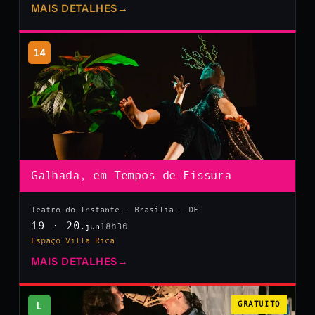
MAIS DETALHES
→
14
Galhada, em Tempos de Fissura
Teatro do Instante · Brasília — DF
19 · 20
18h30
.jun
Espaço Villa Rica
MAIS DETALHES
→
L
GRATUITO