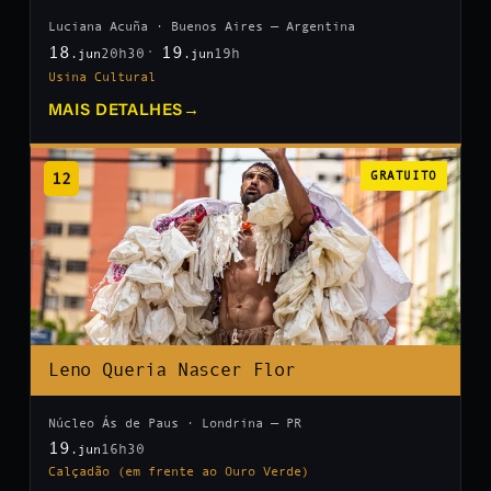
Luciana Acuña · Buenos Aires — Argentina
18
19
20h30
19h
.jun
.jun
Usina Cultural
MAIS DETALHES
→
12
GRATUITO
Leno Queria Nascer Flor
Núcleo Ás de Paus · Londrina — PR
19
16h30
.jun
Calçadão (em frente ao Ouro Verde)