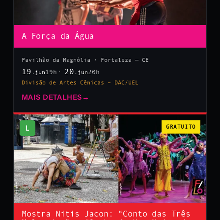
A Força da Água
Pavilhão da Magnólia · Fortaleza — CE
19
20
19h
20h
.jun
.jun
Divisão de Artes Cênicas – DAC/UEL
MAIS DETALHES
→
L
GRATUITO
Mostra Nitis Jacon: “Conto das Três