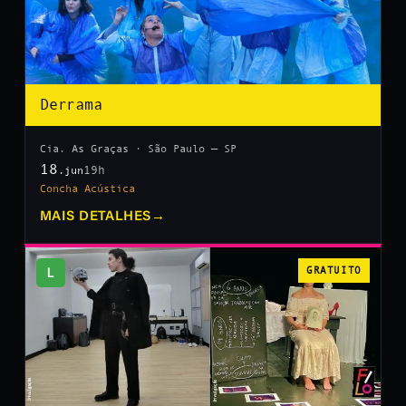
Derrama
Cia. As Graças · São Paulo — SP
18
19h
.jun
Concha Acústica
MAIS DETALHES
→
L
GRATUITO