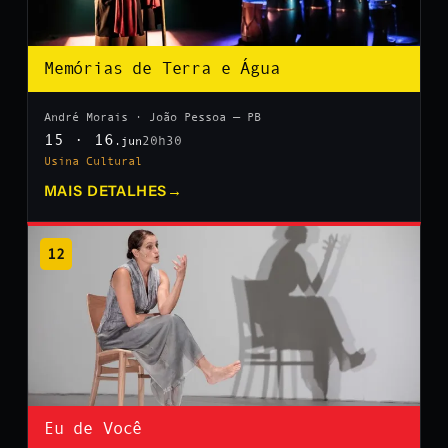
Memórias de Terra e Água
André Morais · João Pessoa — PB
15 · 16
20h30
.jun
Usina Cultural
MAIS DETALHES
→
12
Eu de Você