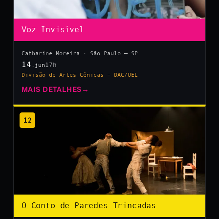
Voz Invisível
Catharine Moreira · São Paulo — SP
14
17h
.jun
Divisão de Artes Cênicas – DAC/UEL
MAIS DETALHES
→
12
O Conto de Paredes Trincadas