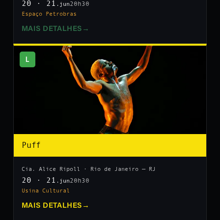
20 · 21
20h30
.jun
Espaço Petrobras
MAIS DETALHES
→
L
Puff
Cia. Alice Ripoll · Rio de Janeiro — RJ
20 · 21
20h30
.jun
Usina Cultural
MAIS DETALHES
→