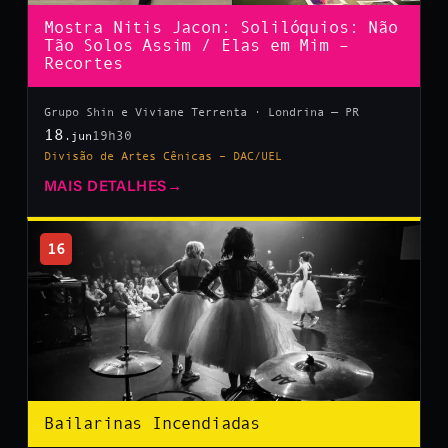
Mostra Nitis Jacon: Solilóquios: Não
Tão Solos Assim / Elas em Mim –
Recortes
Grupo Shin e Viviane Terrenta · Londrina — PR
18
19h30
.jun
Divisão de Artes Cênicas – DAC/UEL
MAIS DETALHES
→
16
Bailarinas Incendiadas