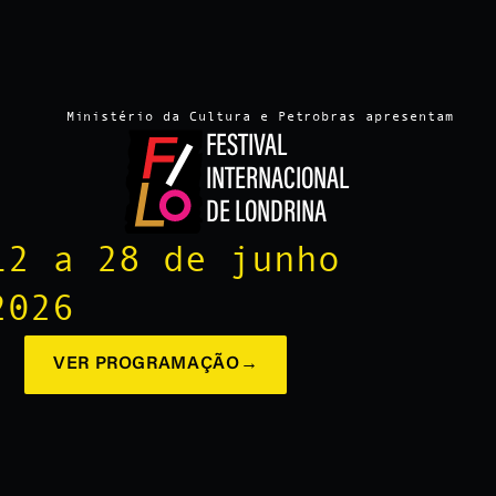
Ministério da Cultura e Petrobras apresentam
FESTIVAL
INTERNACIONAL
DE LONDRINA
12 a 28 de junho
2026
VER PROGRAMAÇÃO
→