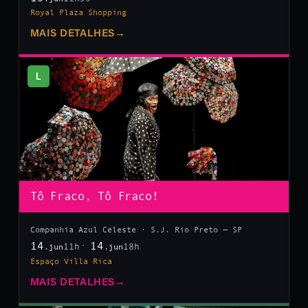
Royal Plaza Shopping
MAIS DETALHES
→
L
Tô Fraco, Tô Fraco!
Companhia Azul Celeste · S.J. Rio Preto — SP
14
14
11h
18h
.jun
.jun
Espaço Villa Rica
MAIS DETALHES
→