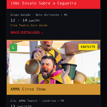
(Um) Ensaio Sobre a Cegueira
Grupo Galpão · Belo Horizonte — MG
12 · 14
20h
.jun
Cine Teatro Ouro Verde
MAIS DETALHES
→
L
GRATUITO
AMMA Circo Show
Cia. AMMA Teatro · Londrina — PR
13
11h30
.jun