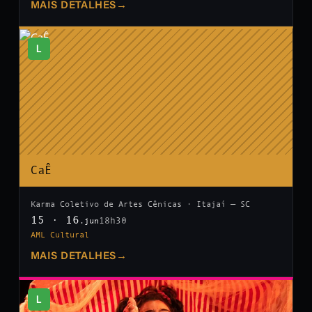
MAIS DETALHES
→
L
CaÊ
Karma Coletivo de Artes Cênicas · Itajaí — SC
15 · 16
18h30
.jun
AML Cultural
MAIS DETALHES
→
L