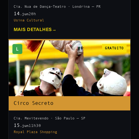
Cia. Nua de Dança-Teatro · Londrina — PR
14
20h
.jun
Usina Cultural
MAIS DETALHES
→
L
GRATUITO
Circo Secreto
Cia. Mevitevendo · São Paulo — SP
15
11h30
.jun
Royal Plaza Shopping