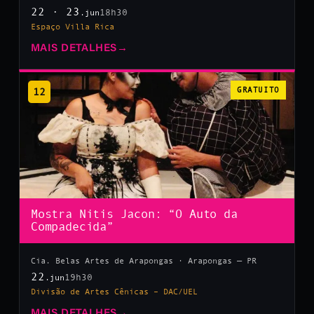
22 · 23
18h30
.jun
Espaço Villa Rica
MAIS DETALHES
→
12
GRATUITO
Mostra Nitis Jacon: “O Auto da
Compadecida”
Cia. Belas Artes de Arapongas · Arapongas — PR
22
19h30
.jun
Divisão de Artes Cênicas – DAC/UEL
MAIS DETALHES
→