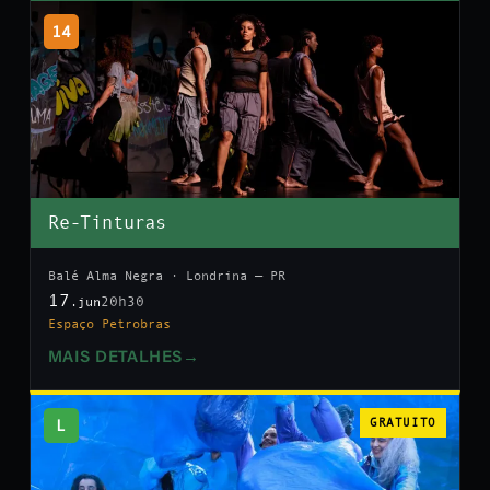
14
Re-Tinturas
Balé Alma Negra · Londrina — PR
17
20h30
.jun
Espaço Petrobras
MAIS DETALHES
→
L
GRATUITO