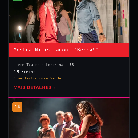
Mostra Nitis Jacon: “Berra!”
Livre Teatro · Londrina — PR
19
19h
.jun
Cine Teatro Ouro Verde
MAIS DETALHES
→
14