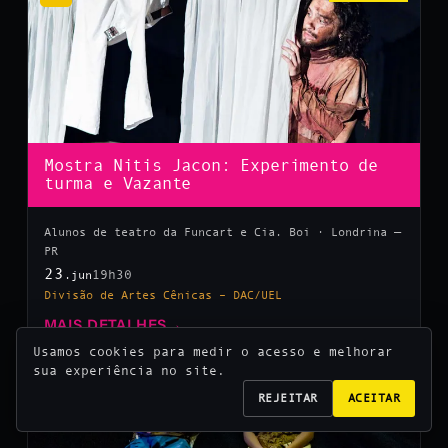
Mostra Nitis Jacon: Experimento de
turma e Vazante
Alunos de teatro da Funcart e Cia. Boi · Londrina —
PR
23
19h30
.jun
Divisão de Artes Cênicas – DAC/UEL
MAIS DETALHES
→
Usamos cookies para medir o acesso e melhorar
sua experiência no site.
10
REJEITAR
ACEITAR