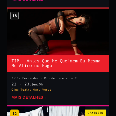
18
TIP – Antes Que Me Queimem Eu Mesma
Me Atiro no Fogo
Milla Fernandez · Rio de Janeiro — RJ
22 · 23
20h
.jun
Cine Teatro Ouro Verde
MAIS DETALHES
→
12
GRATUITO