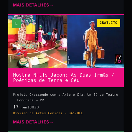
MAIS DETALHES
→
L
GRATUITO
Mostra Nitis Jacon: As Duas Irmãs /
Poéticas de Terra e Céu
Projeto Crescendo com a Arte e Cia. Um Só de Teatro
· Londrina — PR
17
19h30
.jun
Divisão de Artes Cênicas – DAC/UEL
MAIS DETALHES
→