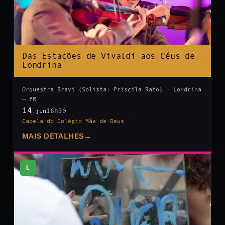
Das Estações de Vivaldi aos Céus de
Londrina
Orquestra Bravi (Solista: Priscila Rato) · Londrina
— PR
14
16h30
.jun
Capela do Colégio Mãe de Deus
MAIS DETALHES
→
L