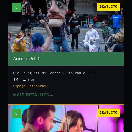
L
GRATUITO
AnonimATO
Cia. Mungunzá de Teatro · São Paulo — SP
14
16h
.jun
Espaço Petrobras
MAIS DETALHES
→
L
GRATUITO