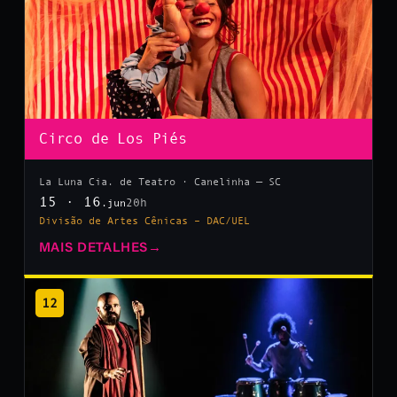
Circo de Los Piés
La Luna Cia. de Teatro · Canelinha — SC
15 · 16
20h
.jun
Divisão de Artes Cênicas – DAC/UEL
MAIS DETALHES
→
12