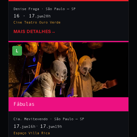
Denise Fraga · São Paulo — SP
16 · 17
20h
.jun
Cine Teatro Ouro Verde
MAIS DETALHES
→
L
Fábulas
Cia. Mevitevendo · São Paulo — SP
17
17
16h
19h
.jun
.jun
Espaço Villa Rica