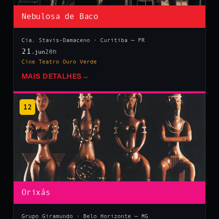
Nebulosa de Baco
Cia. Stavis-Damaceno · Curitiba — PR
21
20h
.jun
Cine Teatro Ouro Verde
MAIS DETALHES
→
12
Orixás
Grupo Giramundo · Belo Horizonte — MG