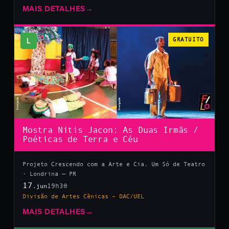
MAIS DETALHES
→
L
GRATUITO
Mostra Nitis Jacon: As Duas Irmãs /
Poéticas de Terra e Céu
Projeto Crescendo com a Arte e Cia. Um Só de Teatro
· Londrina — PR
17
19h30
.jun
Divisão de Artes Cênicas – DAC/UEL
MAIS DETALHES
→