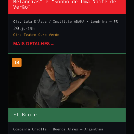
Melancias” e “Sonho de Uma Noite de
Verão”
Cia. Lata D’Água / Instituto ADAMA · Londrina — PR
20
19h
.jun
Cine Teatro Ouro Verde
MAIS DETALHES
→
14
El Brote
Compañía Criolla · Buenos Aires — Argentina