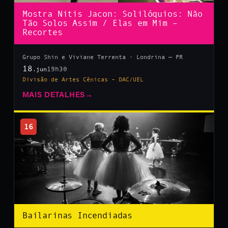
Mostra Nitis Jacon: Solilóquios: Não
Tão Solos Assim / Elas em Mim –
Recortes
Grupo Shin e Viviane Terrenta · Londrina — PR
18
19h30
.jun
Divisão de Artes Cênicas – DAC/UEL
MAIS DETALHES
→
16
Bailarinas Incendiadas