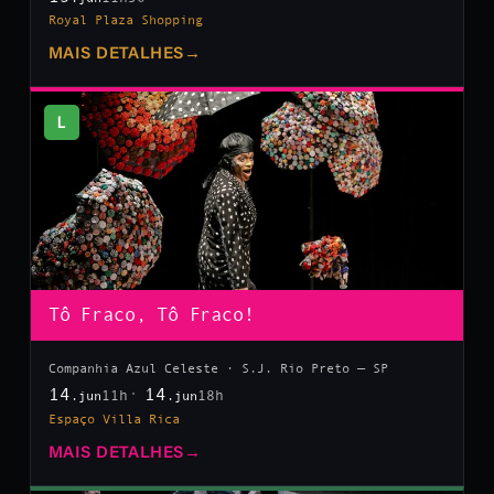
Royal Plaza Shopping
MAIS DETALHES
→
L
Tô Fraco, Tô Fraco!
Companhia Azul Celeste · S.J. Rio Preto — SP
14
14
11h
18h
.jun
.jun
Espaço Villa Rica
MAIS DETALHES
→