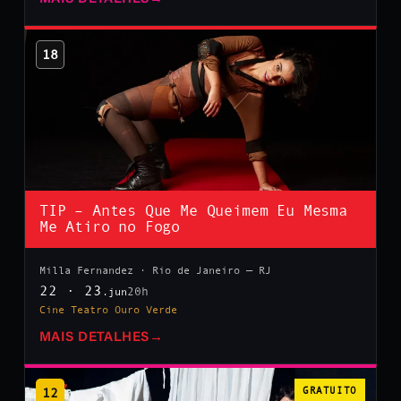
18
TIP – Antes Que Me Queimem Eu Mesma
Me Atiro no Fogo
Milla Fernandez · Rio de Janeiro — RJ
22 · 23
20h
.jun
Cine Teatro Ouro Verde
MAIS DETALHES
→
12
GRATUITO