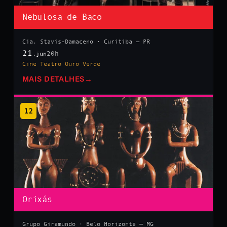
Nebulosa de Baco
Cia. Stavis-Damaceno · Curitiba — PR
21
20h
.jun
Cine Teatro Ouro Verde
MAIS DETALHES
→
12
Orixás
Grupo Giramundo · Belo Horizonte — MG