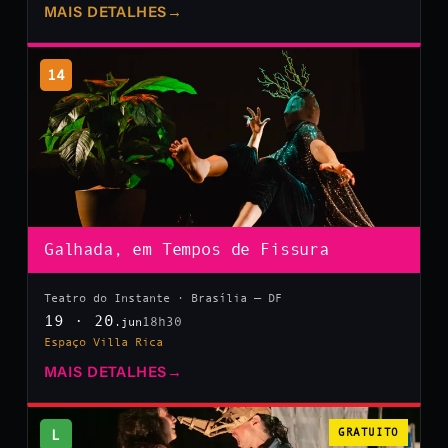
MAIS DETALHES
→
14
Galhada, em Tempos de Fissura
Teatro do Instante · Brasília — DF
19 · 20
18h30
.jun
Espaço Villa Rica
MAIS DETALHES
→
L
GRATUITO