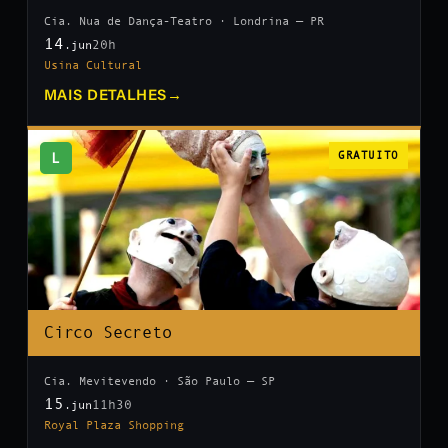
Cia. Nua de Dança-Teatro · Londrina — PR
14
20h
.jun
Usina Cultural
MAIS DETALHES
→
L
GRATUITO
Circo Secreto
Cia. Mevitevendo · São Paulo — SP
15
11h30
.jun
Royal Plaza Shopping