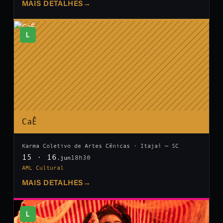
MAIS DETALHES
→
L
CaÊ
Karma Coletivo de Artes Cênicas · Itajaí — SC
15 · 16
18h30
.jun
AML Cultural
MAIS DETALHES
→
L