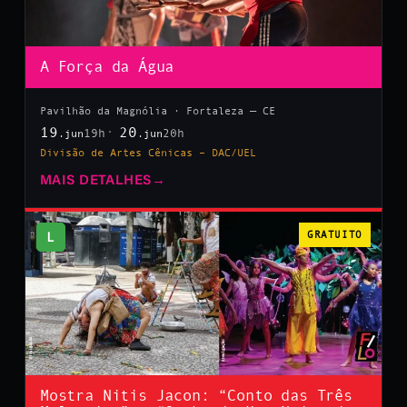
A Força da Água
Pavilhão da Magnólia · Fortaleza — CE
19
20
19h
20h
.jun
.jun
Divisão de Artes Cênicas – DAC/UEL
MAIS DETALHES
→
L
GRATUITO
Mostra Nitis Jacon: “Conto das Três