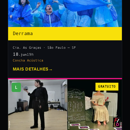
Derrama
Cia. As Graças · São Paulo — SP
18
19h
.jun
Concha Acústica
MAIS DETALHES
→
L
GRATUITO