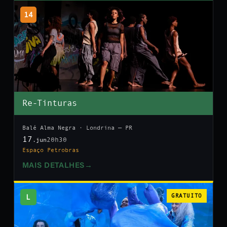
14
Re-Tinturas
Balé Alma Negra · Londrina — PR
17
20h30
.jun
Espaço Petrobras
MAIS DETALHES
→
L
GRATUITO