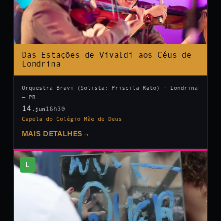
Das Estações de Vivaldi aos Céus de
Londrina
Orquestra Bravi (Solista: Priscila Rato) · Londrina
— PR
14
16h30
.jun
Capela do Colégio Mãe de Deus
MAIS DETALHES
→
L