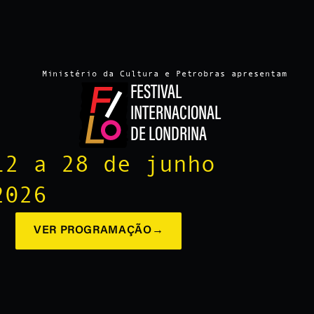
Ministério da Cultura e Petrobras apresentam
FESTIVAL
INTERNACIONAL
DE LONDRINA
12 a 28 de junho
2026
VER PROGRAMAÇÃO
→