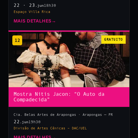
22 · 23
18h30
.jun
Espaço Villa Rica
MAIS DETALHES
→
12
GRATUITO
Mostra Nitis Jacon: “O Auto da
Compadecida”
Cia. Belas Artes de Arapongas · Arapongas — PR
22
19h30
.jun
Divisão de Artes Cênicas – DAC/UEL
MAIS DETALHES
→