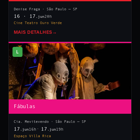
Denise Fraga · São Paulo — SP
16 · 17
20h
.jun
Cine Teatro Ouro Verde
MAIS DETALHES
→
L
Fábulas
Cia. Mevitevendo · São Paulo — SP
17
17
16h
19h
.jun
.jun
Espaço Villa Rica