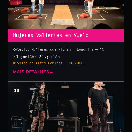
Mujeres Valientes en Vuelo
Coletivo Mulheres que Migram · Londrina — PR
21
21
16h
18h
.jun
.jun
Divisão de Artes Cênicas – DAC/UEL
MAIS DETALHES
→
18