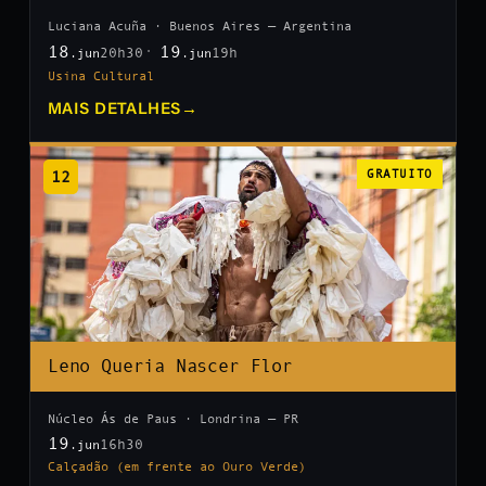
Luciana Acuña · Buenos Aires — Argentina
18
19
20h30
19h
.jun
.jun
Usina Cultural
MAIS DETALHES
→
12
GRATUITO
Leno Queria Nascer Flor
Núcleo Ás de Paus · Londrina — PR
19
16h30
.jun
Calçadão (em frente ao Ouro Verde)