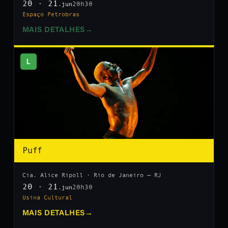
20 · 21
20h30
.jun
Espaço Petrobras
MAIS DETALHES
→
L
Puff
Cia. Alice Ripoll · Rio de Janeiro — RJ
20 · 21
20h30
.jun
Usina Cultural
MAIS DETALHES
→