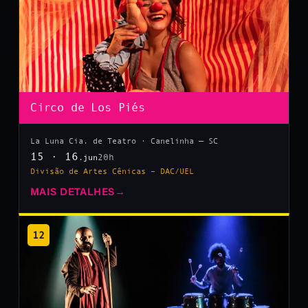
Circo de Los Piés
La Luna Cia. de Teatro · Canelinha — SC
15 · 16
20h
.jun
Divisão de Artes Cênicas – DAC/UEL
MAIS DETALHES
→
12