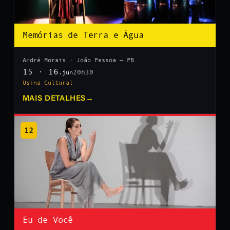
Memórias de Terra e Água
André Morais · João Pessoa — PB
15 · 16
20h30
.jun
Usina Cultural
MAIS DETALHES
→
12
Eu de Você