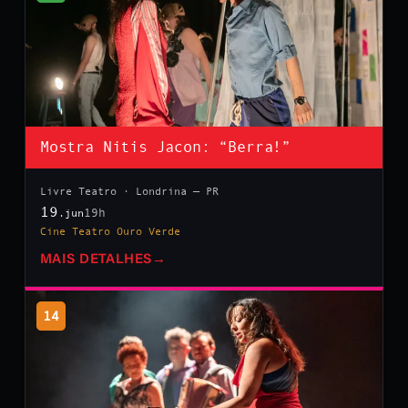
Mostra Nitis Jacon: “Berra!”
Livre Teatro · Londrina — PR
19
19h
.jun
Cine Teatro Ouro Verde
MAIS DETALHES
→
14