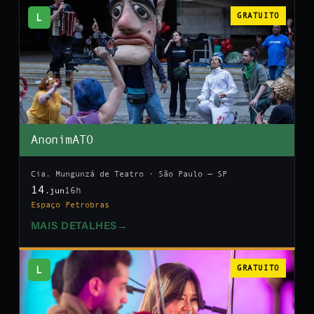
L
GRATUITO
AnonimATO
Cia. Mungunzá de Teatro · São Paulo — SP
14
16h
.jun
Espaço Petrobras
MAIS DETALHES
→
L
GRATUITO