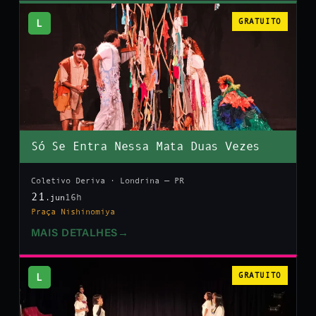
L
GRATUITO
Só Se Entra Nessa Mata Duas Vezes
Coletivo Deriva · Londrina — PR
21
16h
.jun
Praça Nishinomiya
MAIS DETALHES
→
L
GRATUITO