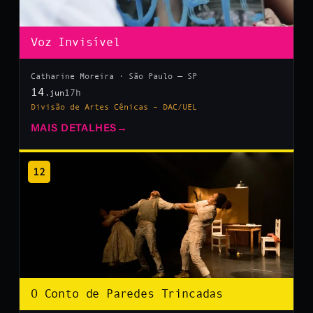
Voz Invisível
Catharine Moreira · São Paulo — SP
14
17h
.jun
Divisão de Artes Cênicas – DAC/UEL
MAIS DETALHES
→
12
O Conto de Paredes Trincadas