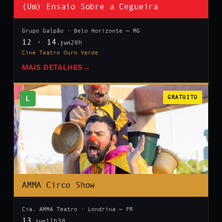
(Um) Ensaio Sobre a Cegueira
Grupo Galpão · Belo Horizonte — MG
12 · 14
20h
.jun
Cine Teatro Ouro Verde
MAIS DETALHES
→
L
GRATUITO
AMMA Circo Show
Cia. AMMA Teatro · Londrina — PR
13
11h30
.jun