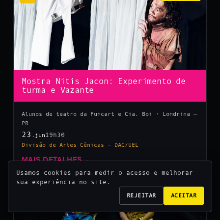
Mostra Nitis Jacon: Experimento de
turma e Vazante
Alunos de teatro da Funcart e Cia. Boi · Londrina —
PR
23
19h30
.jun
Divisão de Artes Cênicas – DAC/UEL
MAIS DETALHES
→
Usamos cookies para medir o acesso e melhorar
sua experiência no site.
10
REJEITAR
ACEITAR