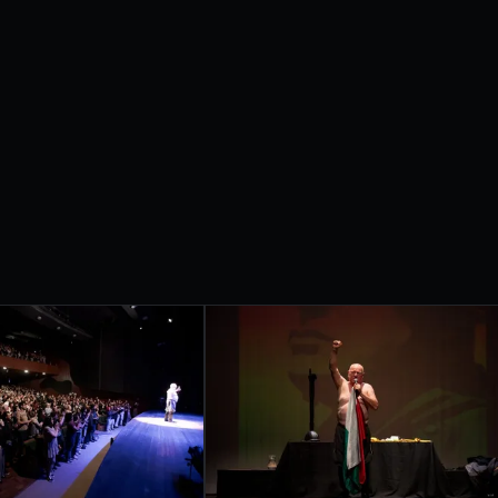
etrobras apresentam
IVAL
RNACIONAL
ONDRINA