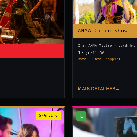
AMMA Circo Show
Cia. AMMA Teatro · Londrina
13
11h30
.jun
Royal Plaza Shopping
MAIS DETALHES
→
GRATUITO
L