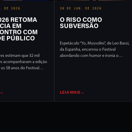
. DE 2026
30 DE JUN. DE 2026
2026 RETOMA
O RISO COMO
CIA EM
SUBVERSÃO
ONTRO COM
E PÚBLICO
Espetáculo “Yo, Mussolini”, de Leo Bassi,
da Espanha, encerrou o Festival
es estimam que 32 mil
abordando com humor e ironia o
es acompanharam a edição
extremismo político e ideológico
os 58 anos do Festival
l de Londrina, em 17 dias
ção intensa em ruas e
idade
→
LEIA MAIS
→