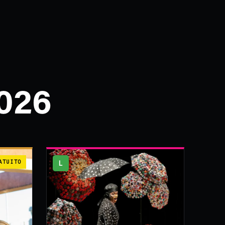
026
ATUITO
L