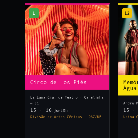
L
12
Circo de Los Piés
Memó
Água
La Luna Cia. de Teatro · Canelinha
— SC
André 
15 · 16
15 ·
20h
.jun
Divisão de Artes Cênicas – DAC/UEL
Usina 