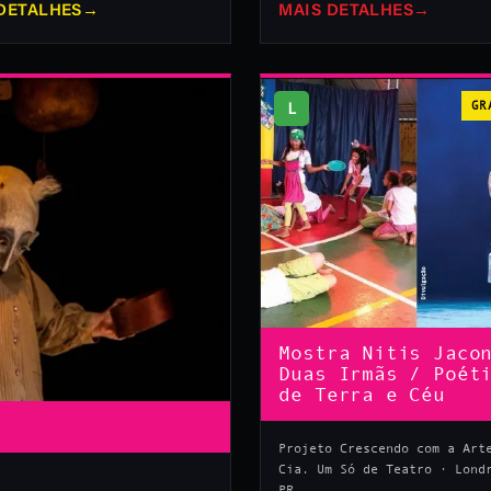
DETALHES
→
MAIS DETALHES
→
L
GR
Mostra Nitis Jaco
Duas Irmãs / Poét
de Terra e Céu
Projeto Crescendo com a Art
Cia. Um Só de Teatro · Lond
PR