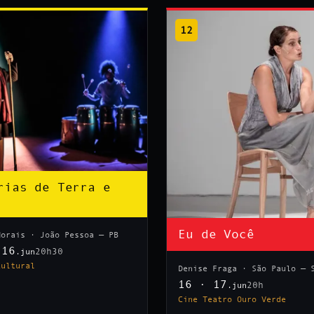
12
rias de Terra e
Eu de Você
Morais · João Pessoa — PB
 16
20h30
.jun
Cultural
Denise Fraga · São Paulo — 
16 · 17
20h
.jun
Cine Teatro Ouro Verde