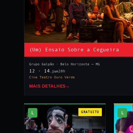
(Um) Ensaio Sobre a Cegueira
Grupo Galpão · Belo Horizonte — MG
12 · 14
20h
.jun
Cine Teatro Ouro Verde
MAIS DETALHES
→
L
GRATUITO
L