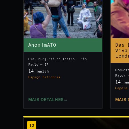
AnonimATO
Das 
Viva
Lond
Cia. Mungunzá de Teatro · São
Paulo — SP
Orques
14
16h
.jun
Rato) 
Espaço Petrobras
14
.ju
Capela
MAIS DETALHES
→
MAIS 
12