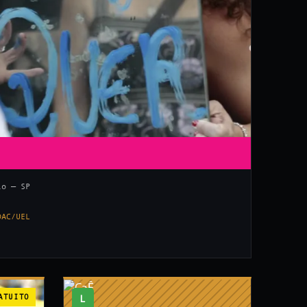
lo — SP
DAC/UEL
ATUITO
L