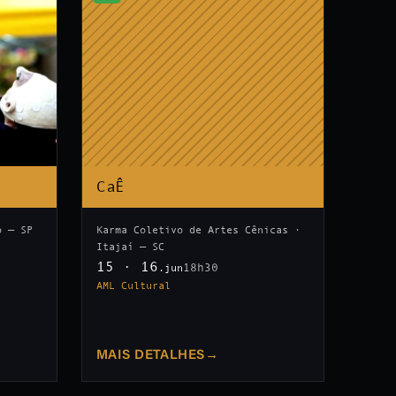
CaÊ
o — SP
Karma Coletivo de Artes Cênicas ·
Itajaí — SC
15 · 16
18h30
.jun
AML Cultural
MAIS DETALHES
→