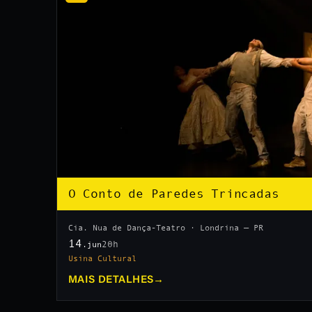
O Conto de Paredes Trincadas
Cia. Nua de Dança-Teatro · Londrina — PR
14
20h
.jun
Usina Cultural
MAIS DETALHES
→