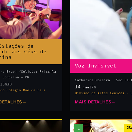
Estações de
ldi aos Céus de
rina
Voz Invisível
tra Bravi (Solista: Priscila
· Londrina — PR
Catharine Moreira · São Pau
16h30
n
14
17h
.jun
 do Colégio Mãe de Deus
Divisão de Artes Cênicas – 
DETALHES
→
MAIS DETALHES
→
L
GR