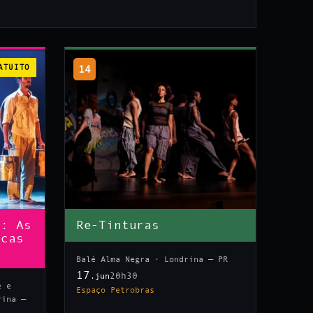
ATUITO
14
n: As
Re-Tinturas
icas
Balé Alma Negra · Londrina — PR
17
20h30
.jun
e e
Espaço Petrobras
rina —