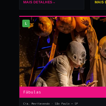
MAIS DETALHES
→
MAIS 
L
Fábulas
Cia. Mevitevendo · São Paulo — SP