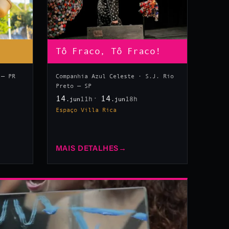
Tô Fraco, Tô Fraco!
 — PR
Companhia Azul Celeste · S.J. Rio
Preto — SP
14
14
11h
18h
.jun
.jun
Espaço Villa Rica
MAIS DETALHES
→