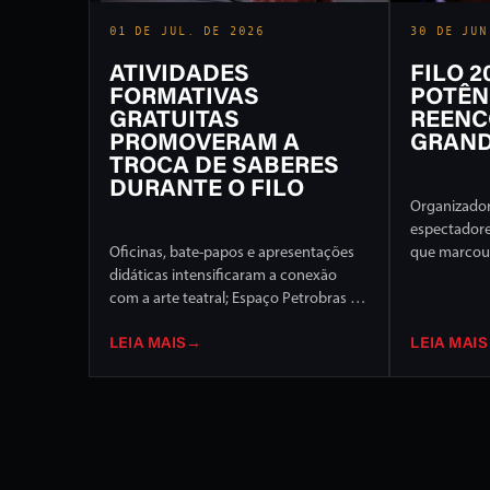
01 DE JUL. DE 2026
30 DE JUN
ATIVIDADES
FILO 
FORMATIVAS
POTÊN
GRATUITAS
REENC
PROMOVERAM A
GRAND
TROCA DE SABERES
DURANTE O FILO
Organizador
espectador
Oficinas, bate-papos e apresentações
que marcou 
didáticas intensificaram a conexão
Internaciona
com a arte teatral; Espaço Petrobras foi
de programa
um dos destaques
palcos da c
LEIA MAIS
→
LEIA MAIS