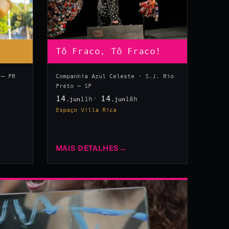
Tô Fraco, Tô Fraco!
 — PR
Companhia Azul Celeste · S.J. Rio
Preto — SP
14
14
11h
18h
.jun
.jun
Espaço Villa Rica
MAIS DETALHES
→