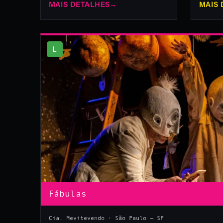
MAIS DETALHES
→
MAIS 
L
Fábulas
Cia. Mevitevendo · São Paulo — SP