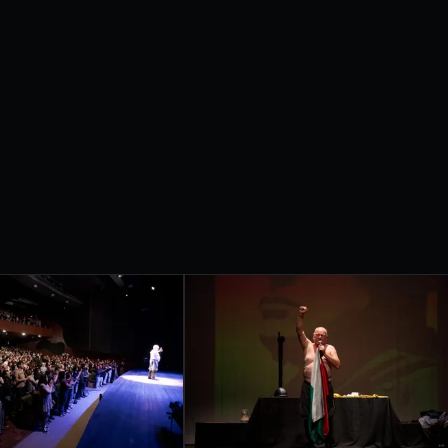
etrobras apresentam
IVAL
RNACIONAL
ONDRINA