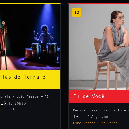
12
rias de Terra e
Eu de Você
Morais · João Pessoa — PB
 16
20h30
.jun
Cultural
Denise Fraga · São Paulo — 
16 · 17
20h
.jun
Cine Teatro Ouro Verde