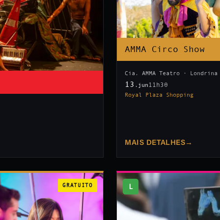
AMMA Circo Show
Cia. AMMA Teatro · Londrina
13
11h30
.jun
Royal Plaza Shopping
MAIS DETALHES
→
GRATUITO
L