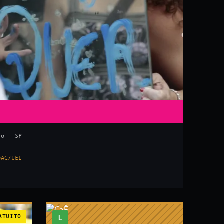
lo — SP
DAC/UEL
ATUITO
L