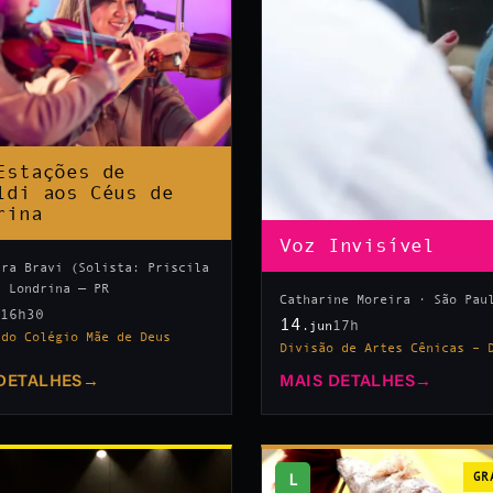
Estações de
ldi aos Céus de
rina
Voz Invisível
tra Bravi (Solista: Priscila
· Londrina — PR
Catharine Moreira · São Pau
16h30
n
14
17h
.jun
 do Colégio Mãe de Deus
Divisão de Artes Cênicas – 
DETALHES
→
MAIS DETALHES
→
L
GR