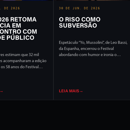
. DE 2026
30 DE JUN. DE 2026
2026 RETOMA
O RISO COMO
CIA EM
SUBVERSÃO
ONTRO COM
E PÚBLICO
Espetáculo “Yo, Mussolini”, de Leo Bassi,
da Espanha, encerrou o Festival
es estimam que 32 mil
abordando com humor e ironia o
es acompanharam a edição
extremismo político e ideológico
os 58 anos do Festival
l de Londrina, em 17 dias
ção intensa em ruas e
idade
→
LEIA MAIS
→