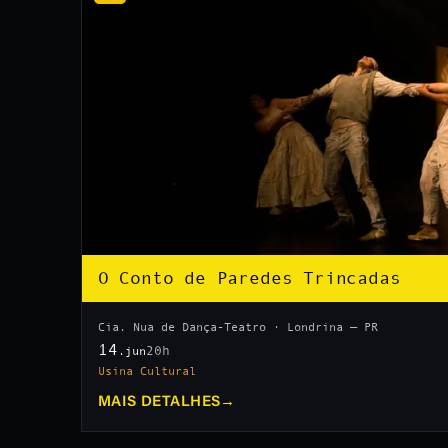
O Conto de Paredes Trincadas
Cia. Nua de Dança-Teatro · Londrina — PR
14
20h
.jun
Usina Cultural
MAIS DETALHES
→