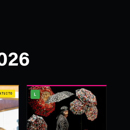
026
ATUITO
L