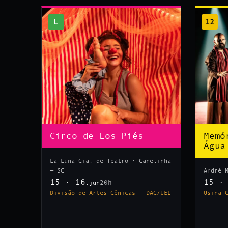
L
12
Circo de Los Piés
Memó
Água
La Luna Cia. de Teatro · Canelinha
— SC
André 
15 · 16
15 ·
20h
.jun
Divisão de Artes Cênicas – DAC/UEL
Usina 