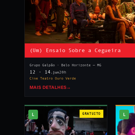
(Um) Ensaio Sobre a Cegueira
Grupo Galpão · Belo Horizonte — MG
12 · 14
20h
.jun
Cine Teatro Ouro Verde
MAIS DETALHES
→
L
GRATUITO
L