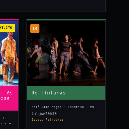
ATUITO
14
n: As
Re-Tinturas
icas
Balé Alma Negra · Londrina — PR
17
20h30
.jun
e e
Espaço Petrobras
rina —