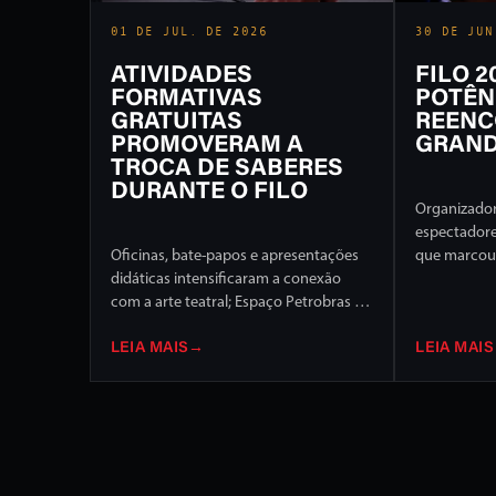
01 DE JUL. DE 2026
30 DE JUN
ATIVIDADES
FILO 
FORMATIVAS
POTÊN
GRATUITAS
REENC
PROMOVERAM A
GRAND
TROCA DE SABERES
DURANTE O FILO
Organizador
espectador
Oficinas, bate-papos e apresentações
que marcou 
didáticas intensificaram a conexão
Internaciona
com a arte teatral; Espaço Petrobras foi
de programa
um dos destaques
palcos da c
LEIA MAIS
→
LEIA MAIS