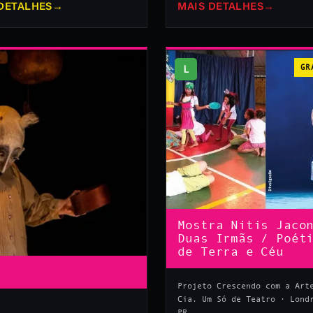
DETALHES
→
MAIS DETALHES
→
L
GR
Mostra Nitis Jaco
Duas Irmãs / Poét
de Terra e Céu
Projeto Crescendo com a Art
Cia. Um Só de Teatro · Lond
PR