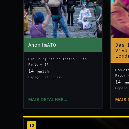
AnonimATO
Das 
Viva
Lond
Cia. Mungunzá de Teatro · São
Paulo — SP
Orques
14
16h
.jun
Rato) 
Espaço Petrobras
14
.ju
Capela
MAIS DETALHES
→
MAIS 
12