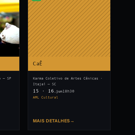
CaÊ
o — SP
Karma Coletivo de Artes Cênicas ·
Itajaí — SC
15 · 16
18h30
.jun
AML Cultural
MAIS DETALHES
→