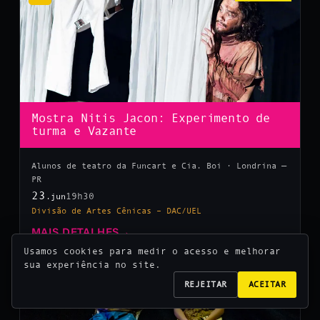
Mostra Nitis Jacon: Experimento de
turma e Vazante
Alunos de teatro da Funcart e Cia. Boi · Londrina —
PR
23
19h30
.jun
Divisão de Artes Cênicas – DAC/UEL
MAIS DETALHES
→
Usamos cookies para medir o acesso e melhorar
sua experiência no site.
10
REJEITAR
ACEITAR