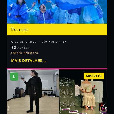
Derrama
Cia. As Graças · São Paulo — SP
18
19h
.jun
Concha Acústica
MAIS DETALHES
→
L
GRATUITO