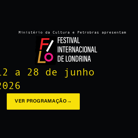
Ministério da Cultura e Petrobras apresentam
FESTIVAL
INTERNACIONAL
DE LONDRINA
12 a 28 de junho
2026
VER PROGRAMAÇÃO
→