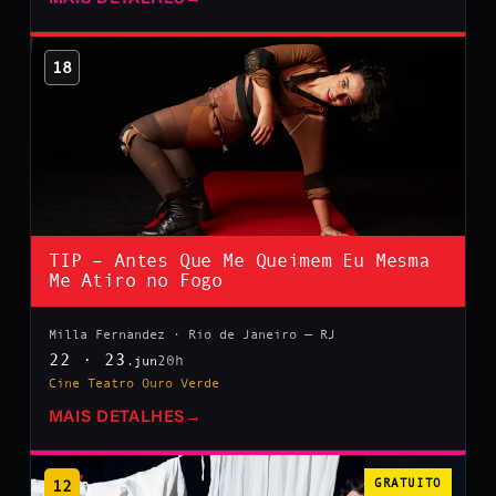
18
TIP – Antes Que Me Queimem Eu Mesma
Me Atiro no Fogo
Milla Fernandez · Rio de Janeiro — RJ
22 · 23
20h
.jun
Cine Teatro Ouro Verde
MAIS DETALHES
→
12
GRATUITO