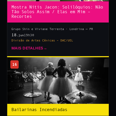
Mostra Nitis Jacon: Solilóquios: Não
Tão Solos Assim / Elas em Mim –
Recortes
Grupo Shin e Viviane Terrenta · Londrina — PR
18
19h30
.jun
Divisão de Artes Cênicas – DAC/UEL
MAIS DETALHES
→
16
Bailarinas Incendiadas