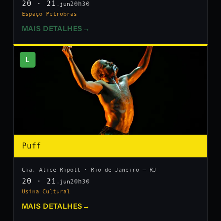
20 · 21
20h30
.jun
Espaço Petrobras
MAIS DETALHES
→
L
Puff
Cia. Alice Ripoll · Rio de Janeiro — RJ
20 · 21
20h30
.jun
Usina Cultural
MAIS DETALHES
→