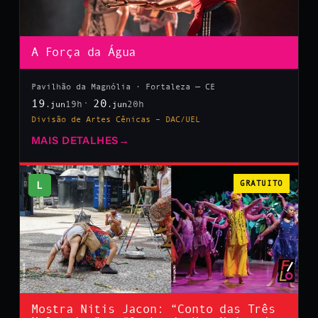
A Força da Água
Pavilhão da Magnólia · Fortaleza — CE
19
20
19h
20h
.jun
.jun
Divisão de Artes Cênicas – DAC/UEL
MAIS DETALHES
→
L
GRATUITO
Mostra Nitis Jacon: “Conto das Três