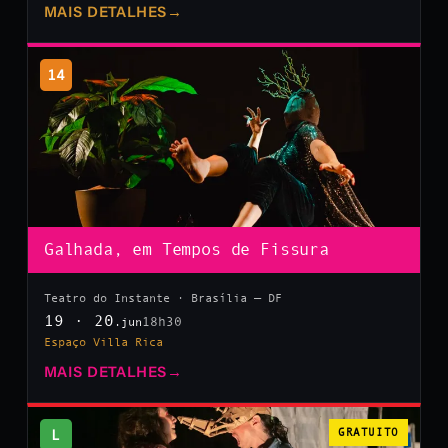
MAIS DETALHES
→
14
Galhada, em Tempos de Fissura
Teatro do Instante · Brasília — DF
19 · 20
18h30
.jun
Espaço Villa Rica
MAIS DETALHES
→
L
GRATUITO