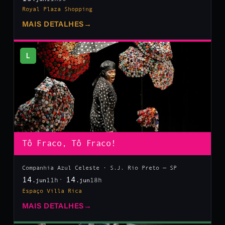
Royal Plaza Shopping
MAIS DETALHES
→
L
Tô Fraco, Tô Fraco!
Companhia Azul Celeste · S.J. Rio Preto — SP
14
14
11h
18h
.jun
.jun
Espaço Villa Rica
MAIS DETALHES
→