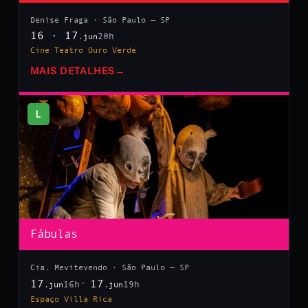
Denise Fraga · São Paulo — SP
16 · 17
20h
.jun
Cine Teatro Ouro Verde
MAIS DETALHES
→
L
Fábulas
Cia. Mevitevendo · São Paulo — SP
17
17
16h
19h
.jun
.jun
Espaço Villa Rica