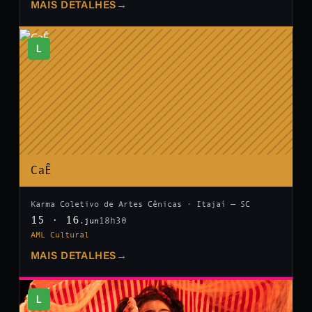
MAIS DETALHES
→
L
CaÊ
Karma Coletivo de Artes Cênicas · Itajaí — SC
15 · 16
18h30
.jun
AML Cultural
MAIS DETALHES
→
L