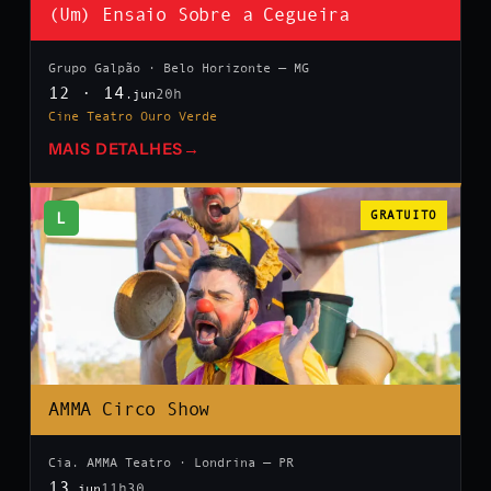
(Um) Ensaio Sobre a Cegueira
Grupo Galpão · Belo Horizonte — MG
12 · 14
20h
.jun
Cine Teatro Ouro Verde
MAIS DETALHES
→
L
GRATUITO
AMMA Circo Show
Cia. AMMA Teatro · Londrina — PR
13
11h30
.jun