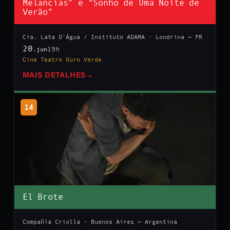
Melancias” e “Sonho de Uma Noite de
Verão”
Cia. Lata D’Água / Instituto ADAMA · Londrina — PR
20
19h
.jun
Cine Teatro Ouro Verde
MAIS DETALHES
→
14
El Brote
Compañía Criolla · Buenos Aires — Argentina