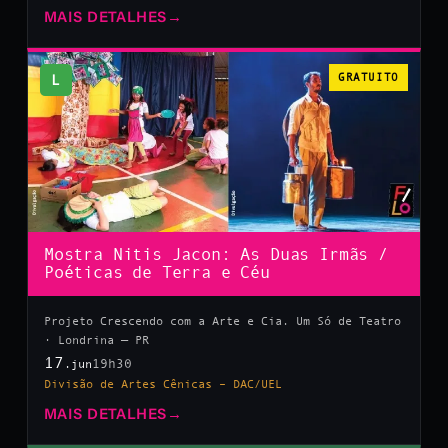
MAIS DETALHES
→
L
GRATUITO
Mostra Nitis Jacon: As Duas Irmãs /
Poéticas de Terra e Céu
Projeto Crescendo com a Arte e Cia. Um Só de Teatro
· Londrina — PR
17
19h30
.jun
Divisão de Artes Cênicas – DAC/UEL
MAIS DETALHES
→