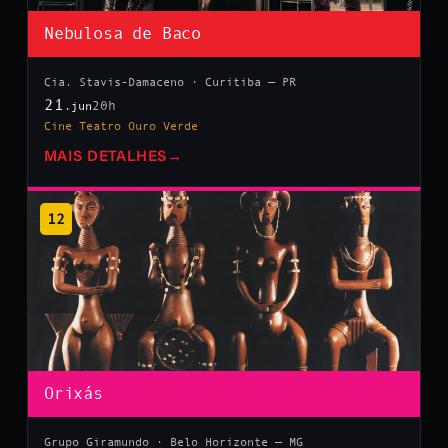
Nebulosa de Baco
Cia. Stavis-Damaceno · Curitiba — PR
21
20h
.jun
Cine Teatro Ouro Verde
MAIS DETALHES
→
12
Orixás
Grupo Giramundo · Belo Horizonte — MG