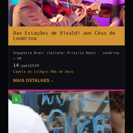
Das Estações de Vivaldi aos Céus de
Londrina
Orquestra Bravi (Solista: Priscila Rato) · Londrina
— PR
14
16h30
.jun
Capela do Colégio Mãe de Deus
MAIS DETALHES
→
L