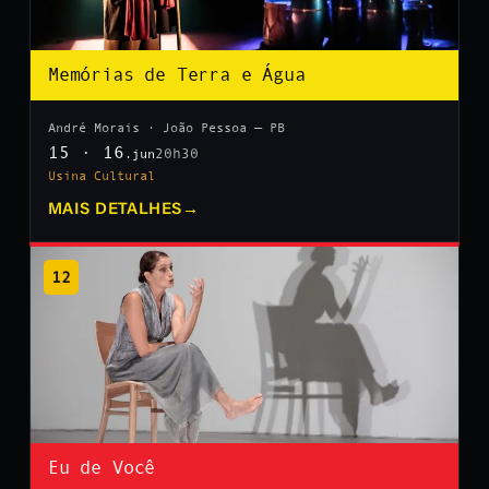
Memórias de Terra e Água
André Morais · João Pessoa — PB
15 · 16
20h30
.jun
Usina Cultural
MAIS DETALHES
→
12
Eu de Você