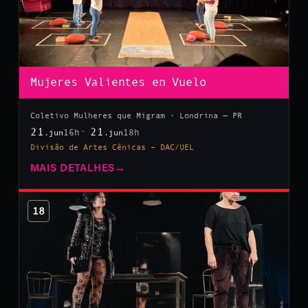
Mujeres Valientes en Vuelo
Coletivo Mulheres que Migram · Londrina — PR
21
21
16h
18h
.jun
.jun
Divisão de Artes Cênicas – DAC/UEL
MAIS DETALHES
→
18