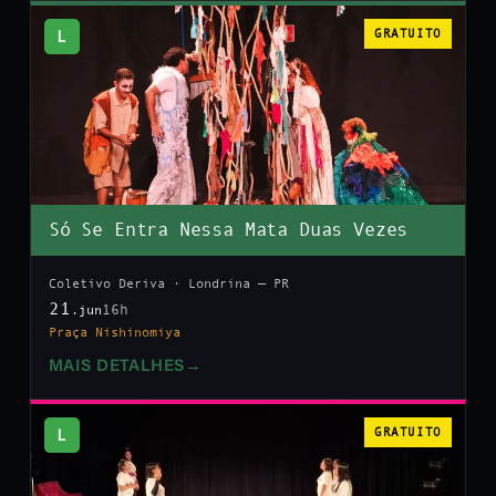
L
GRATUITO
Só Se Entra Nessa Mata Duas Vezes
Coletivo Deriva · Londrina — PR
21
16h
.jun
Praça Nishinomiya
MAIS DETALHES
→
L
GRATUITO