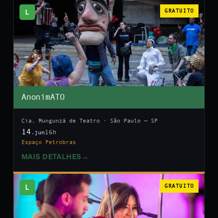
L
GRATUITO
AnonimATO
Cia. Mungunzá de Teatro · São Paulo — SP
14
16h
.jun
Espaço Petrobras
MAIS DETALHES
→
L
GRATUITO