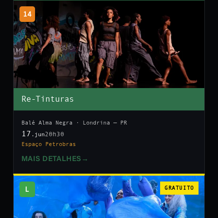
14
Re-Tinturas
Balé Alma Negra · Londrina — PR
17
20h30
.jun
Espaço Petrobras
MAIS DETALHES
→
L
GRATUITO