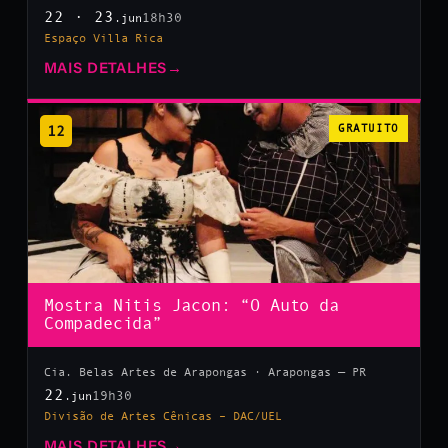
22 · 23
18h30
.jun
Espaço Villa Rica
MAIS DETALHES
→
12
GRATUITO
Mostra Nitis Jacon: “O Auto da
Compadecida”
Cia. Belas Artes de Arapongas · Arapongas — PR
22
19h30
.jun
Divisão de Artes Cênicas – DAC/UEL
MAIS DETALHES
→