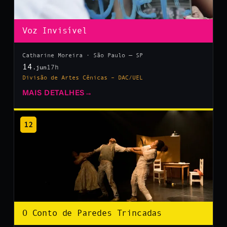
Voz Invisível
Catharine Moreira · São Paulo — SP
14
17h
.jun
Divisão de Artes Cênicas – DAC/UEL
MAIS DETALHES
→
12
O Conto de Paredes Trincadas