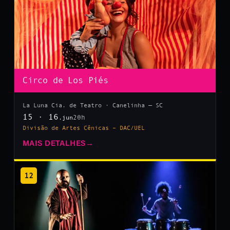
Circo de Los Piés
La Luna Cia. de Teatro · Canelinha — SC
15 · 16
20h
.jun
Divisão de Artes Cênicas – DAC/UEL
MAIS DETALHES
→
12