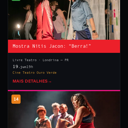
Mostra Nitis Jacon: “Berra!”
Livre Teatro · Londrina — PR
19
19h
.jun
Cine Teatro Ouro Verde
MAIS DETALHES
→
14