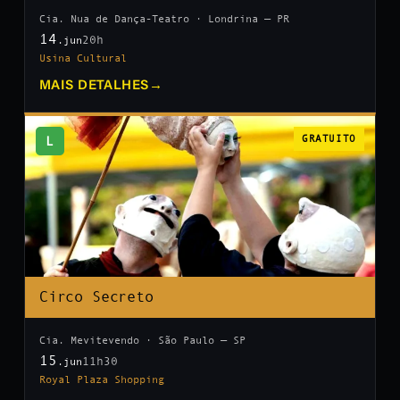
Cia. Nua de Dança-Teatro · Londrina — PR
14
20h
.jun
Usina Cultural
MAIS DETALHES
→
L
GRATUITO
Circo Secreto
Cia. Mevitevendo · São Paulo — SP
15
11h30
.jun
Royal Plaza Shopping