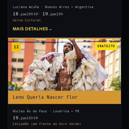
Luciana Acuña · Buenos Aires — Argentina
18
19
20h30
19h
.jun
.jun
Usina Cultural
MAIS DETALHES
→
12
GRATUITO
Leno Queria Nascer Flor
Núcleo Ás de Paus · Londrina — PR
19
16h30
.jun
Calçadão (em frente ao Ouro Verde)