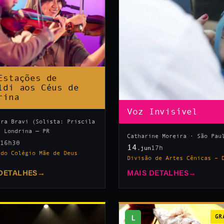
Estações de
ldi aos Céus de
rina
Voz Invisível
tra Bravi (Solista: Priscila
· Londrina — PR
Catharine Moreira · São Pau
16h30
n
14
17h
.jun
 do Colégio Mãe de Deus
Divisão de Artes Cênicas – 
DETALHES
→
MAIS DETALHES
→
L
GR