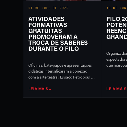
01 DE JUL. DE 2026
30 DE JUN
ATIVIDADES
FILO 
FORMATIVAS
POTÊN
GRATUITAS
REENC
PROMOVERAM A
GRAND
TROCA DE SABERES
DURANTE O FILO
Organizador
espectador
Oficinas, bate-papos e apresentações
que marcou 
didáticas intensificaram a conexão
Internaciona
com a arte teatral; Espaço Petrobras foi
de programa
um dos destaques
palcos da c
LEIA MAIS
→
LEIA MAIS