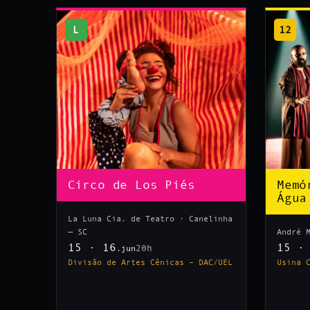
L
12
Circo de Los Piés
Memó
Água
La Luna Cia. de Teatro · Canelinha
— SC
André 
15 · 16
15 ·
20h
.jun
Divisão de Artes Cênicas – DAC/UEL
Usina 