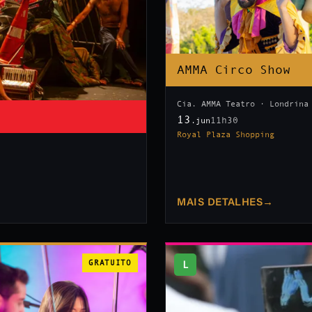
AMMA Circo Show
Cia. AMMA Teatro · Londrina
13
11h30
.jun
Royal Plaza Shopping
MAIS DETALHES
→
GRATUITO
L