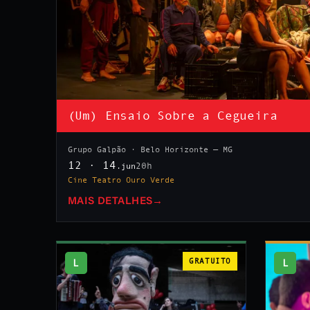
(Um) Ensaio Sobre a Cegueira
Grupo Galpão · Belo Horizonte — MG
12 · 14
20h
.jun
Cine Teatro Ouro Verde
MAIS DETALHES
→
L
GRATUITO
L