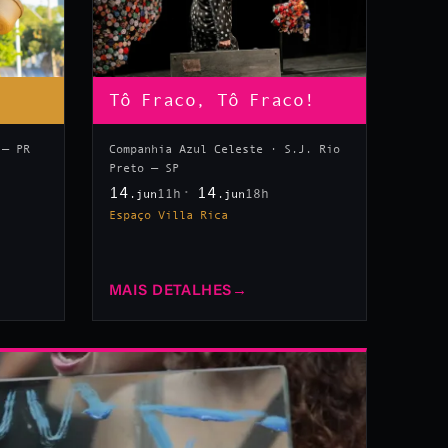
Tô Fraco, Tô Fraco!
 — PR
Companhia Azul Celeste · S.J. Rio
Preto — SP
14
14
11h
18h
.jun
.jun
Espaço Villa Rica
MAIS DETALHES
→