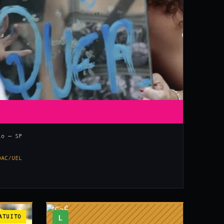
lo — SP
DAC/UEL
ATUITO
L