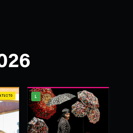
026
ATUITO
L