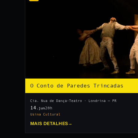
O Conto de Paredes Trincadas
Cia. Nua de Dança-Teatro · Londrina — PR
14
20h
.jun
Usina Cultural
MAIS DETALHES
→