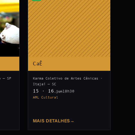
CaÊ
o — SP
Karma Coletivo de Artes Cênicas ·
Itajaí — SC
15 · 16
18h30
.jun
AML Cultural
MAIS DETALHES
→