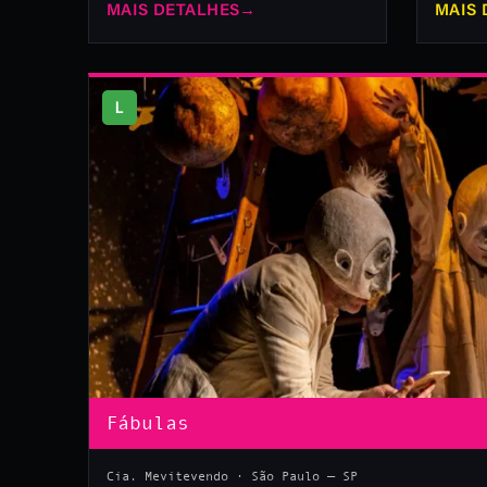
MAIS DETALHES
→
MAIS 
L
Fábulas
Cia. Mevitevendo · São Paulo — SP