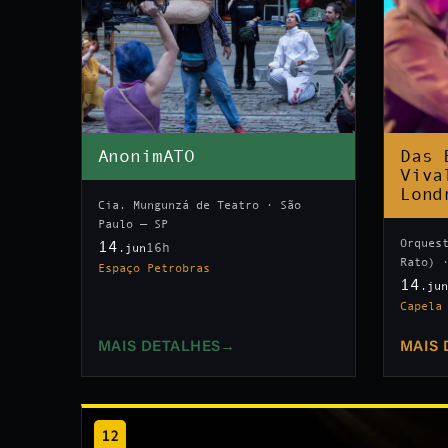
AnonimATO
Das 
Viva
Lond
Cia. Mungunzá de Teatro · São
Paulo — SP
Orques
14
16h
.jun
Rato) 
Espaço Petrobras
14
.ju
Capela
MAIS DETALHES
→
MAIS 
12