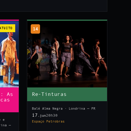
ATUITO
14
n: As
Re-Tinturas
icas
Balé Alma Negra · Londrina — PR
17
20h30
.jun
e e
Espaço Petrobras
rina —