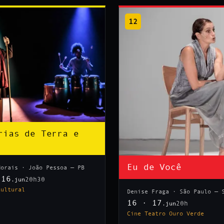
12
rias de Terra e
Eu de Você
Morais · João Pessoa — PB
 16
20h30
.jun
Cultural
Denise Fraga · São Paulo — 
16 · 17
20h
.jun
Cine Teatro Ouro Verde