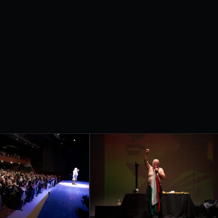
etrobras apresentam
IVAL
RNACIONAL
ONDRINA