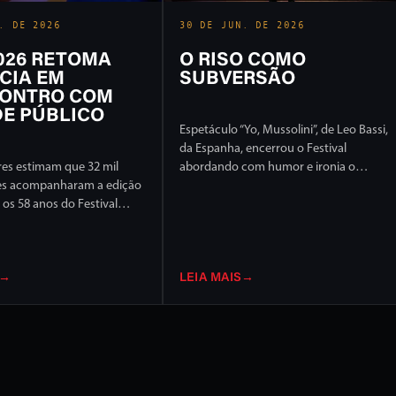
. DE 2026
30 DE JUN. DE 2026
2026 RETOMA
O RISO COMO
CIA EM
SUBVERSÃO
ONTRO COM
E PÚBLICO
Espetáculo “Yo, Mussolini”, de Leo Bassi,
da Espanha, encerrou o Festival
es estimam que 32 mil
abordando com humor e ironia o
es acompanharam a edição
extremismo político e ideológico
os 58 anos do Festival
l de Londrina, em 17 dias
ção intensa em ruas e
idade
→
LEIA MAIS
→