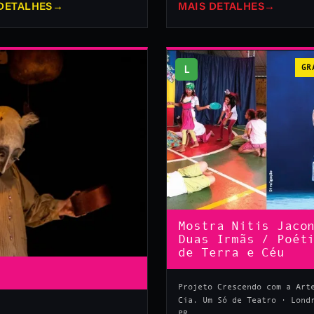
DETALHES
→
MAIS DETALHES
→
L
GR
Mostra Nitis Jaco
Duas Irmãs / Poét
de Terra e Céu
Projeto Crescendo com a Art
Cia. Um Só de Teatro · Lond
PR