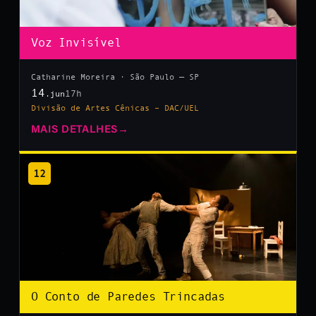
Voz Invisível
Catharine Moreira · São Paulo — SP
14
17h
.jun
Divisão de Artes Cênicas – DAC/UEL
MAIS DETALHES
→
12
O Conto de Paredes Trincadas