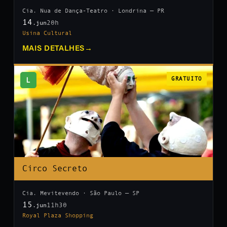
Cia. Nua de Dança-Teatro · Londrina — PR
14
20h
.jun
Usina Cultural
MAIS DETALHES
→
L
GRATUITO
Circo Secreto
Cia. Mevitevendo · São Paulo — SP
15
11h30
.jun
Royal Plaza Shopping