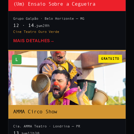
(Um) Ensaio Sobre a Cegueira
Grupo Galpão · Belo Horizonte — MG
12 · 14
20h
.jun
Cine Teatro Ouro Verde
MAIS DETALHES
→
L
GRATUITO
AMMA Circo Show
Cia. AMMA Teatro · Londrina — PR
13
11h30
.jun