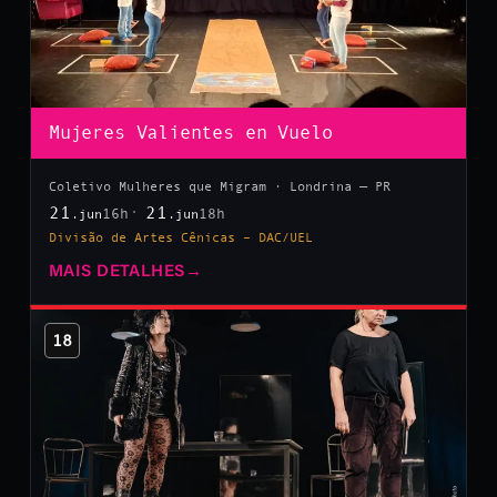
Mujeres Valientes en Vuelo
Coletivo Mulheres que Migram · Londrina — PR
21
21
16h
18h
.jun
.jun
Divisão de Artes Cênicas – DAC/UEL
MAIS DETALHES
→
18