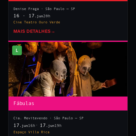
Denise Fraga · São Paulo — SP
16 · 17
20h
.jun
Cine Teatro Ouro Verde
MAIS DETALHES
→
L
Fábulas
Cia. Mevitevendo · São Paulo — SP
17
17
16h
19h
.jun
.jun
Espaço Villa Rica