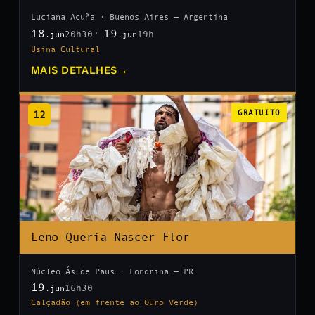
Luciana Acuña · Buenos Aires — Argentina
18
19
20h30
19h
.jun
.jun
Usina Cultural
MAIS DETALHES
→
12
GRATUITO
Leno Queria Nascer Flor
Núcleo Ás de Paus · Londrina — PR
19
16h30
.jun
Calçadão (em frente ao Ouro Verde)