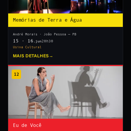
Memórias de Terra e Água
André Morais · João Pessoa — PB
15 · 16
20h30
.jun
Usina Cultural
MAIS DETALHES
→
12
Eu de Você