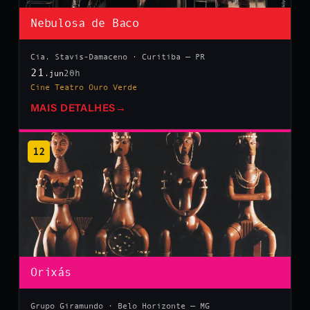
Nebulosa de Baco
Cia. Stavis-Damaceno · Curitiba — PR
21
20h
.jun
Cine Teatro Ouro Verde
MAIS DETALHES
→
12
Orixás
Grupo Giramundo · Belo Horizonte — MG