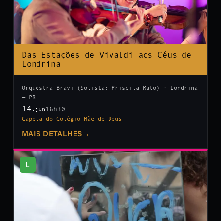
Das Estações de Vivaldi aos Céus de
Londrina
Orquestra Bravi (Solista: Priscila Rato) · Londrina
— PR
14
16h30
.jun
Capela do Colégio Mãe de Deus
MAIS DETALHES
→
L