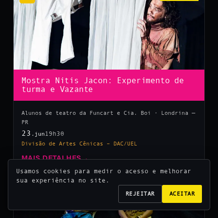
Mostra Nitis Jacon: Experimento de
turma e Vazante
Alunos de teatro da Funcart e Cia. Boi · Londrina —
PR
23
19h30
.jun
Divisão de Artes Cênicas – DAC/UEL
MAIS DETALHES
→
Usamos cookies para medir o acesso e melhorar
sua experiência no site.
10
REJEITAR
ACEITAR