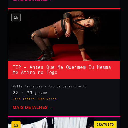
18
TIP – Antes Que Me Queimem Eu Mesma
Me Atiro no Fogo
Milla Fernandez · Rio de Janeiro — RJ
22 · 23
20h
.jun
Cine Teatro Ouro Verde
MAIS DETALHES
→
12
GRATUITO