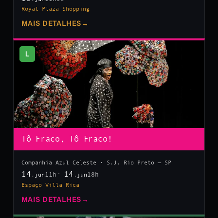
Royal Plaza Shopping
MAIS DETALHES
→
L
Tô Fraco, Tô Fraco!
Companhia Azul Celeste · S.J. Rio Preto — SP
14
14
11h
18h
.jun
.jun
Espaço Villa Rica
MAIS DETALHES
→