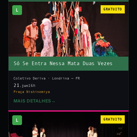
L
GRATUITO
Só Se Entra Nessa Mata Duas Vezes
Coletivo Deriva · Londrina — PR
21
16h
.jun
Praça Nishinomiya
MAIS DETALHES
→
L
GRATUITO