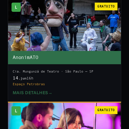
L
GRATUITO
AnonimATO
Cia. Mungunzá de Teatro · São Paulo — SP
14
16h
.jun
Espaço Petrobras
MAIS DETALHES
→
L
GRATUITO