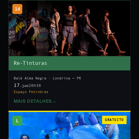
14
Re-Tinturas
Balé Alma Negra · Londrina — PR
17
20h30
.jun
Espaço Petrobras
MAIS DETALHES
→
L
GRATUITO