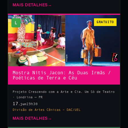
MAIS DETALHES
→
L
GRATUITO
Mostra Nitis Jacon: As Duas Irmãs /
Poéticas de Terra e Céu
Projeto Crescendo com a Arte e Cia. Um Só de Teatro
· Londrina — PR
17
19h30
.jun
Divisão de Artes Cênicas – DAC/UEL
MAIS DETALHES
→