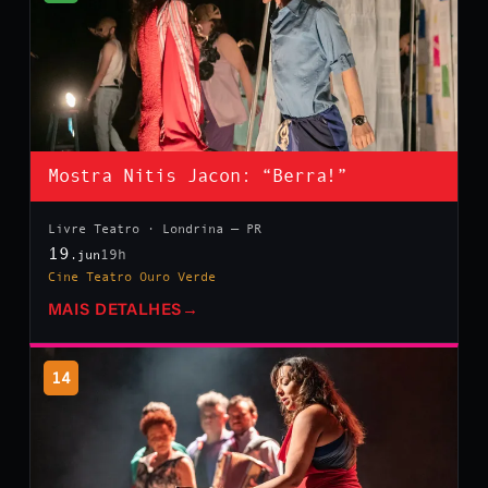
Mostra Nitis Jacon: “Berra!”
Livre Teatro · Londrina — PR
19
19h
.jun
Cine Teatro Ouro Verde
MAIS DETALHES
→
14