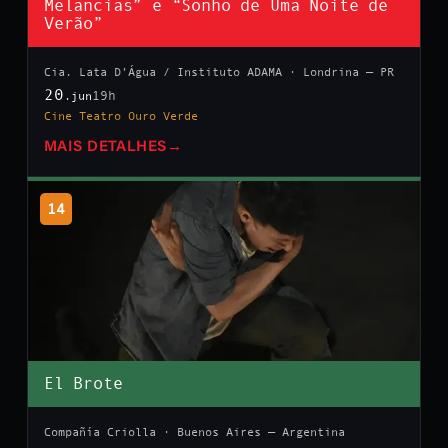
Melancias” e “Sonho de Uma Noite de
Verão”
Cia. Lata D’Água / Instituto ADAMA · Londrina — PR
20
19h
.jun
Cine Teatro Ouro Verde
MAIS DETALHES
→
14
El Brote
Compañía Criolla · Buenos Aires — Argentina