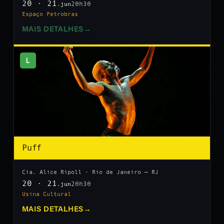
20 · 21
20h30
.jun
Espaço Petrobras
MAIS DETALHES
→
L
Puff
Cia. Alice Ripoll · Rio de Janeiro — RJ
20 · 21
20h30
.jun
Usina Cultural
MAIS DETALHES
→