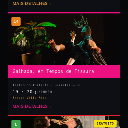
MAIS DETALHES
→
14
Galhada, em Tempos de Fissura
Teatro do Instante · Brasília — DF
19 · 20
18h30
.jun
Espaço Villa Rica
MAIS DETALHES
→
L
GRATUITO