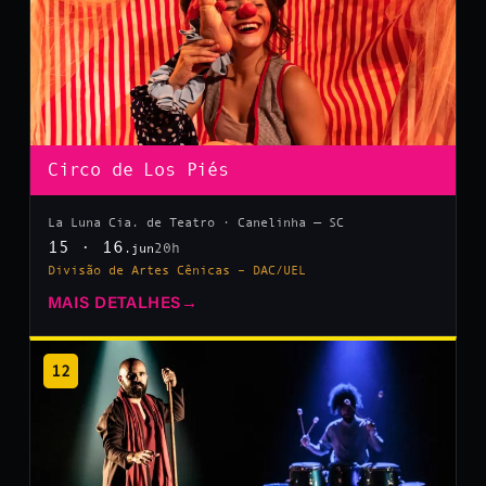
Circo de Los Piés
La Luna Cia. de Teatro · Canelinha — SC
15 · 16
20h
.jun
Divisão de Artes Cênicas – DAC/UEL
MAIS DETALHES
→
12