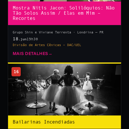
Mostra Nitis Jacon: Solilóquios: Não
Tão Solos Assim / Elas em Mim –
Recortes
Grupo Shin e Viviane Terrenta · Londrina — PR
18
19h30
.jun
Divisão de Artes Cênicas – DAC/UEL
MAIS DETALHES
→
16
Bailarinas Incendiadas