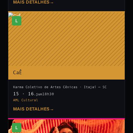
MAIS DETALHES
→
L
CaÊ
Karma Coletivo de Artes Cênicas · Itajaí — SC
15 · 16
18h30
.jun
AML Cultural
MAIS DETALHES
→
L