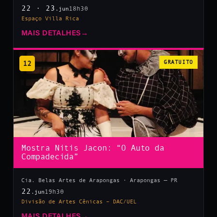
22 · 23
18h30
.jun
Espaço Villa Rica
MAIS DETALHES
→
12
GRATUITO
Mostra Nitis Jacon: “O Auto da
Compadecida”
Cia. Belas Artes de Arapongas · Arapongas — PR
22
19h30
.jun
Divisão de Artes Cênicas – DAC/UEL
MAIS DETALHES
→