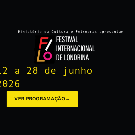
Ministério da Cultura e Petrobras apresentam
FESTIVAL
INTERNACIONAL
DE LONDRINA
12 a 28 de junho
2026
VER PROGRAMAÇÃO
→