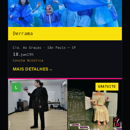
Derrama
Cia. As Graças · São Paulo — SP
18
19h
.jun
Concha Acústica
MAIS DETALHES
→
L
GRATUITO