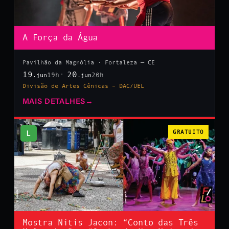
A Força da Água
Pavilhão da Magnólia · Fortaleza — CE
19
20
19h
20h
.jun
.jun
Divisão de Artes Cênicas – DAC/UEL
MAIS DETALHES
→
L
GRATUITO
Mostra Nitis Jacon: “Conto das Três