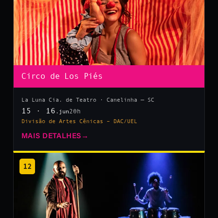
Circo de Los Piés
La Luna Cia. de Teatro · Canelinha — SC
15 · 16
20h
.jun
Divisão de Artes Cênicas – DAC/UEL
MAIS DETALHES
→
12