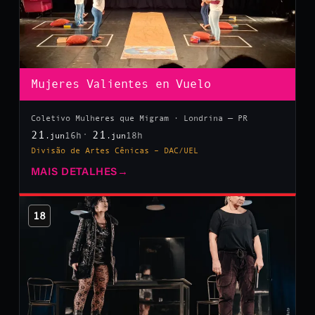
Mujeres Valientes en Vuelo
Coletivo Mulheres que Migram · Londrina — PR
21
21
16h
18h
.jun
.jun
Divisão de Artes Cênicas – DAC/UEL
MAIS DETALHES
→
18