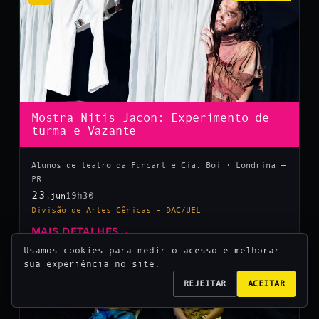
Mostra Nitis Jacon: Experimento de
turma e Vazante
Alunos de teatro da Funcart e Cia. Boi · Londrina —
PR
23
19h30
.jun
Divisão de Artes Cênicas – DAC/UEL
MAIS DETALHES
→
Usamos cookies para medir o acesso e melhorar
sua experiência no site.
10
REJEITAR
ACEITAR