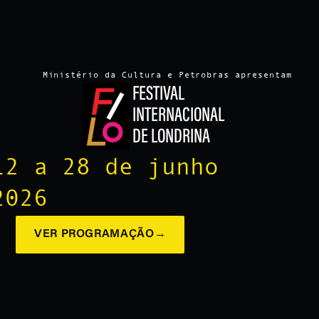
Ministério da Cultura e Petrobras apresentam
FESTIVAL
INTERNACIONAL
DE LONDRINA
12 a 28 de junho
2026
VER PROGRAMAÇÃO
→