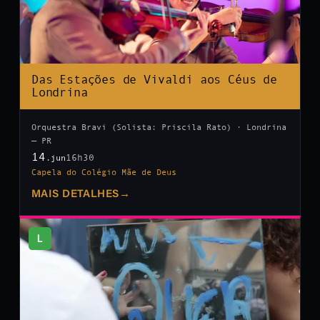
Das Estações de Vivaldi aos Céus de
Londrina
Orquestra Bravi (Solista: Priscila Rato) · Londrina
— PR
14
16h30
.jun
Capela do Colégio Mãe de Deus
MAIS DETALHES
→
L