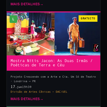
MAIS DETALHES
→
L
GRATUITO
Mostra Nitis Jacon: As Duas Irmãs /
Poéticas de Terra e Céu
Projeto Crescendo com a Arte e Cia. Um Só de Teatro
· Londrina — PR
17
19h30
.jun
Divisão de Artes Cênicas – DAC/UEL
MAIS DETALHES
→