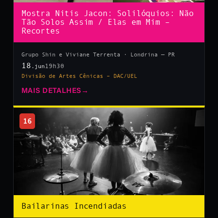
Mostra Nitis Jacon: Solilóquios: Não
Tão Solos Assim / Elas em Mim –
Recortes
Grupo Shin e Viviane Terrenta · Londrina — PR
18
19h30
.jun
Divisão de Artes Cênicas – DAC/UEL
MAIS DETALHES
→
16
Bailarinas Incendiadas