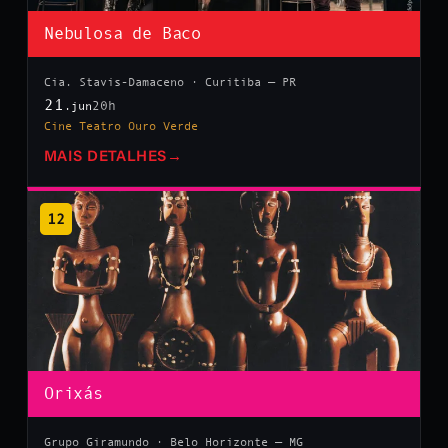
Nebulosa de Baco
Cia. Stavis-Damaceno · Curitiba — PR
21
20h
.jun
Cine Teatro Ouro Verde
MAIS DETALHES
→
12
Orixás
Grupo Giramundo · Belo Horizonte — MG