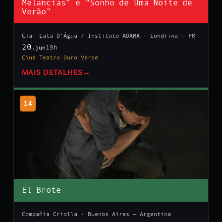
Melancias” e “Sonho de Uma Noite de
Verão”
Cia. Lata D’Água / Instituto ADAMA · Londrina — PR
20
19h
.jun
Cine Teatro Ouro Verde
MAIS DETALHES
→
14
El Brote
Compañía Criolla · Buenos Aires — Argentina