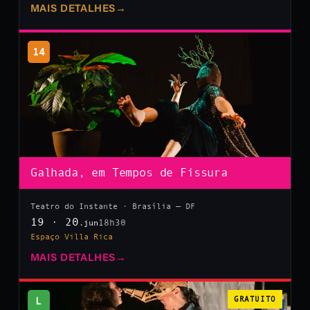
MAIS DETALHES
→
14
Galhada, em Tempos de Fissura
Teatro do Instante · Brasília — DF
19 · 20
18h30
.jun
Espaço Villa Rica
MAIS DETALHES
→
L
GRATUITO