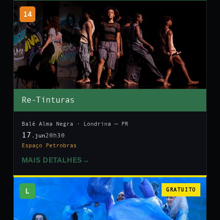
14
Re-Tinturas
Balé Alma Negra · Londrina — PR
17
20h30
.jun
Espaço Petrobras
MAIS DETALHES
→
L
GRATUITO