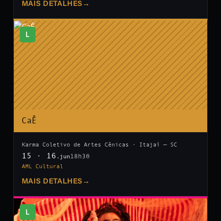
MAIS DETALHES
→
L
CaÊ
Karma Coletivo de Artes Cênicas · Itajaí — SC
15 · 16
18h30
.jun
AML Cultural
MAIS DETALHES
→
L