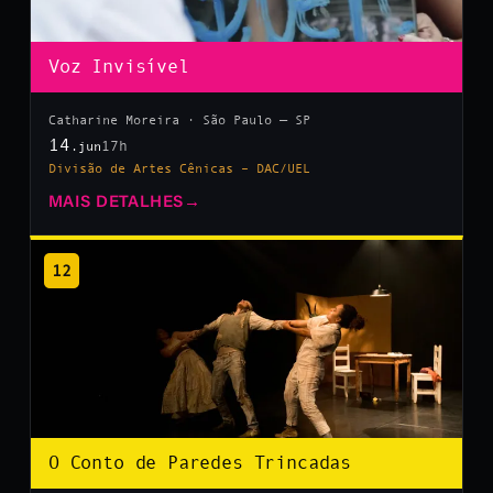
Voz Invisível
Catharine Moreira · São Paulo — SP
14
17h
.jun
Divisão de Artes Cênicas – DAC/UEL
MAIS DETALHES
→
12
O Conto de Paredes Trincadas