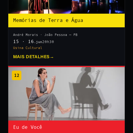
Memórias de Terra e Água
André Morais · João Pessoa — PB
15 · 16
20h30
.jun
Usina Cultural
MAIS DETALHES
→
12
Eu de Você