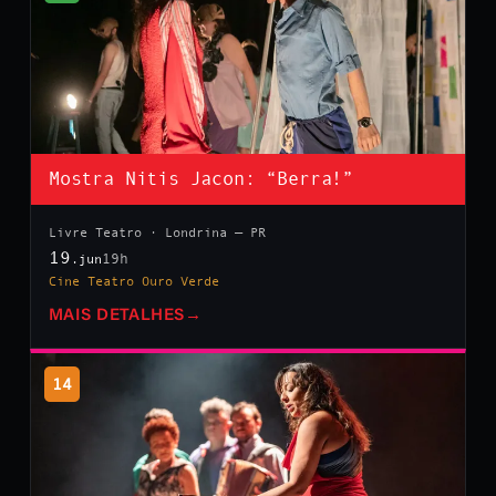
Mostra Nitis Jacon: “Berra!”
Livre Teatro · Londrina — PR
19
19h
.jun
Cine Teatro Ouro Verde
MAIS DETALHES
→
14