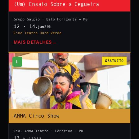
(Um) Ensaio Sobre a Cegueira
Grupo Galpão · Belo Horizonte — MG
12 · 14
20h
.jun
Cine Teatro Ouro Verde
MAIS DETALHES
→
L
GRATUITO
AMMA Circo Show
Cia. AMMA Teatro · Londrina — PR
13
11h30
.jun