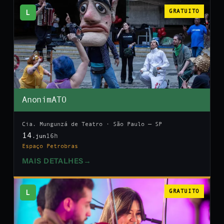
L
GRATUITO
AnonimATO
Cia. Mungunzá de Teatro · São Paulo — SP
14
16h
.jun
Espaço Petrobras
MAIS DETALHES
→
L
GRATUITO