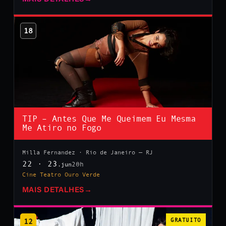
18
TIP – Antes Que Me Queimem Eu Mesma
Me Atiro no Fogo
Milla Fernandez · Rio de Janeiro — RJ
22 · 23
20h
.jun
Cine Teatro Ouro Verde
MAIS DETALHES
→
12
GRATUITO