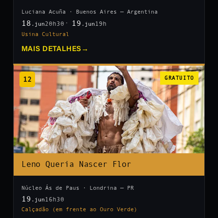
Luciana Acuña · Buenos Aires — Argentina
18
19
20h30
19h
.jun
.jun
Usina Cultural
MAIS DETALHES
→
12
GRATUITO
Leno Queria Nascer Flor
Núcleo Ás de Paus · Londrina — PR
19
16h30
.jun
Calçadão (em frente ao Ouro Verde)