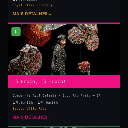
Royal Plaza Shopping
MAIS DETALHES
→
L
Tô Fraco, Tô Fraco!
Companhia Azul Celeste · S.J. Rio Preto — SP
14
14
11h
18h
.jun
.jun
Espaço Villa Rica
MAIS DETALHES
→