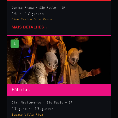
Denise Fraga · São Paulo — SP
16 · 17
20h
.jun
Cine Teatro Ouro Verde
MAIS DETALHES
→
L
Fábulas
Cia. Mevitevendo · São Paulo — SP
17
17
16h
19h
.jun
.jun
Espaço Villa Rica