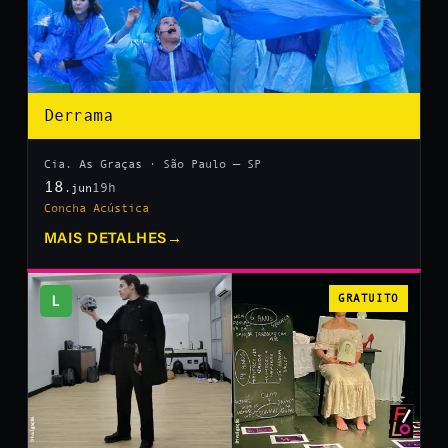
Derrama
Cia. As Graças · São Paulo — SP
18
19h
.jun
Concha Acústica
MAIS DETALHES
→
L
GRATUITO