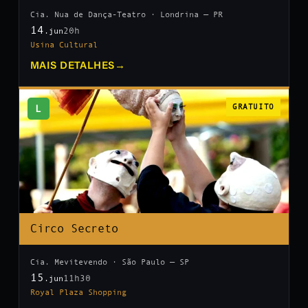
Cia. Nua de Dança-Teatro · Londrina — PR
14
20h
.jun
Usina Cultural
MAIS DETALHES
→
L
GRATUITO
Circo Secreto
Cia. Mevitevendo · São Paulo — SP
15
11h30
.jun
Royal Plaza Shopping