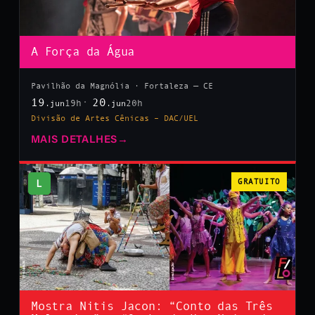
A Força da Água
Pavilhão da Magnólia · Fortaleza — CE
19
20
19h
20h
.jun
.jun
Divisão de Artes Cênicas – DAC/UEL
MAIS DETALHES
→
L
GRATUITO
Mostra Nitis Jacon: “Conto das Três