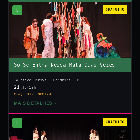
L
GRATUITO
Só Se Entra Nessa Mata Duas Vezes
Coletivo Deriva · Londrina — PR
21
16h
.jun
Praça Nishinomiya
MAIS DETALHES
→
L
GRATUITO