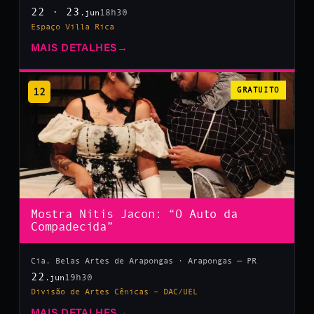
22 · 23
18h30
.jun
Espaço Villa Rica
MAIS DETALHES
→
12
GRATUITO
Mostra Nitis Jacon: “O Auto da
Compadecida”
Cia. Belas Artes de Arapongas · Arapongas — PR
22
19h30
.jun
Divisão de Artes Cênicas – DAC/UEL
MAIS DETALHES
→