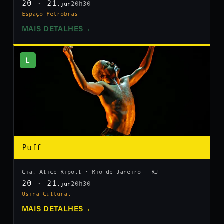
20 · 21
20h30
.jun
Espaço Petrobras
MAIS DETALHES
→
L
Puff
Cia. Alice Ripoll · Rio de Janeiro — RJ
20 · 21
20h30
.jun
Usina Cultural
MAIS DETALHES
→