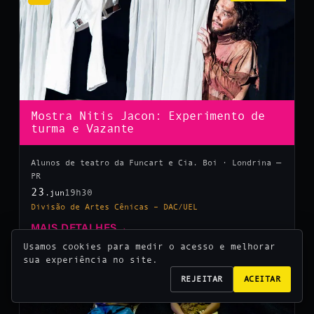
Mostra Nitis Jacon: Experimento de
turma e Vazante
Alunos de teatro da Funcart e Cia. Boi · Londrina —
PR
23
19h30
.jun
Divisão de Artes Cênicas – DAC/UEL
MAIS DETALHES
→
Usamos cookies para medir o acesso e melhorar
sua experiência no site.
10
REJEITAR
ACEITAR