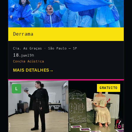
Derrama
Cia. As Graças · São Paulo — SP
18
19h
.jun
Concha Acústica
MAIS DETALHES
→
L
GRATUITO