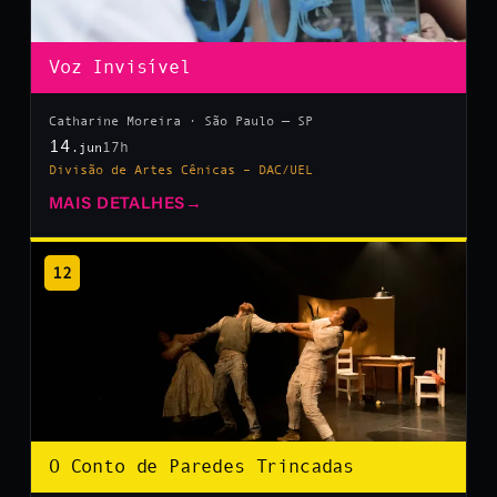
Voz Invisível
Catharine Moreira · São Paulo — SP
14
17h
.jun
Divisão de Artes Cênicas – DAC/UEL
MAIS DETALHES
→
12
O Conto de Paredes Trincadas