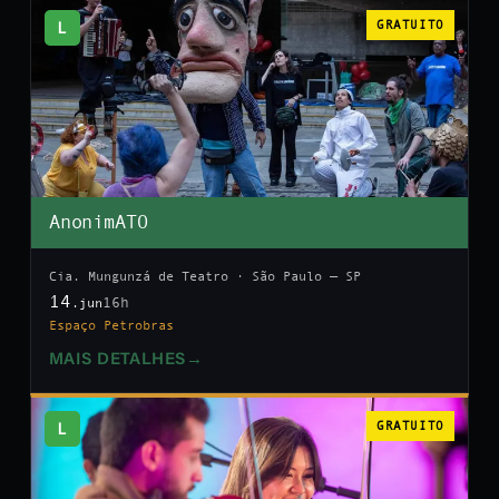
L
GRATUITO
AnonimATO
Cia. Mungunzá de Teatro · São Paulo — SP
14
16h
.jun
Espaço Petrobras
MAIS DETALHES
→
L
GRATUITO