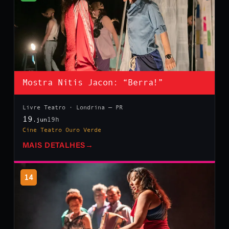
Mostra Nitis Jacon: “Berra!”
Livre Teatro · Londrina — PR
19
19h
.jun
Cine Teatro Ouro Verde
MAIS DETALHES
→
14