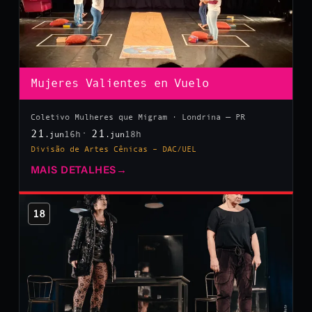
Mujeres Valientes en Vuelo
Coletivo Mulheres que Migram · Londrina — PR
21
21
16h
18h
.jun
.jun
Divisão de Artes Cênicas – DAC/UEL
MAIS DETALHES
→
18