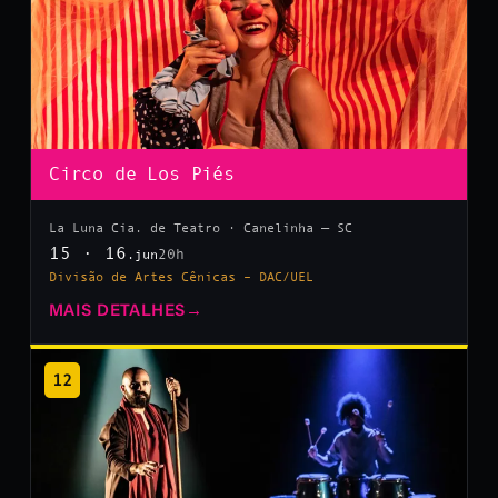
Circo de Los Piés
La Luna Cia. de Teatro · Canelinha — SC
15 · 16
20h
.jun
Divisão de Artes Cênicas – DAC/UEL
MAIS DETALHES
→
12