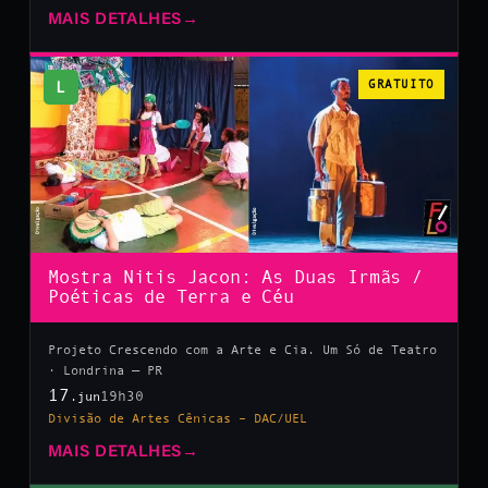
MAIS DETALHES
→
L
GRATUITO
Mostra Nitis Jacon: As Duas Irmãs /
Poéticas de Terra e Céu
Projeto Crescendo com a Arte e Cia. Um Só de Teatro
· Londrina — PR
17
19h30
.jun
Divisão de Artes Cênicas – DAC/UEL
MAIS DETALHES
→