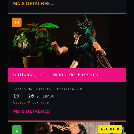
MAIS DETALHES
→
14
Galhada, em Tempos de Fissura
Teatro do Instante · Brasília — DF
19 · 20
18h30
.jun
Espaço Villa Rica
MAIS DETALHES
→
L
GRATUITO