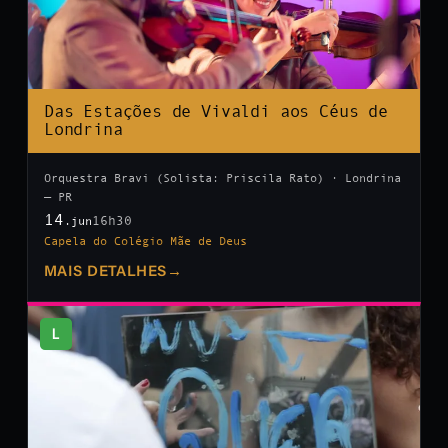
Das Estações de Vivaldi aos Céus de
Londrina
Orquestra Bravi (Solista: Priscila Rato) · Londrina
— PR
14
16h30
.jun
Capela do Colégio Mãe de Deus
MAIS DETALHES
→
L