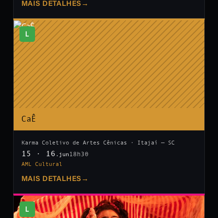
MAIS DETALHES
→
L
CaÊ
Karma Coletivo de Artes Cênicas · Itajaí — SC
15 · 16
18h30
.jun
AML Cultural
MAIS DETALHES
→
L