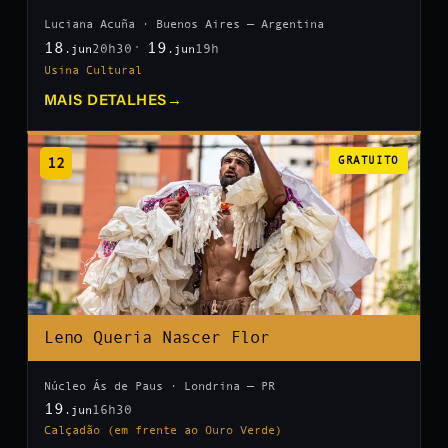
Luciana Acuña · Buenos Aires — Argentina
18
19
20h30
19h
.jun
.jun
Usina Cultural
MAIS DETALHES
→
12
GRATUITO
Leno Queria Nascer Flor
Núcleo Ás de Paus · Londrina — PR
19
16h30
.jun
Calçadão (em frente ao Ouro Verde)