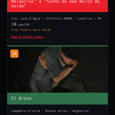
Melancias” e “Sonho de Uma Noite de
Verão”
Cia. Lata D’Água / Instituto ADAMA · Londrina — PR
20
19h
.jun
Cine Teatro Ouro Verde
MAIS DETALHES
→
14
El Brote
Compañía Criolla · Buenos Aires — Argentina