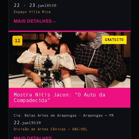
22 · 23
18h30
.jun
Espaço Villa Rica
MAIS DETALHES
→
12
GRATUITO
Mostra Nitis Jacon: “O Auto da
Compadecida”
Cia. Belas Artes de Arapongas · Arapongas — PR
22
19h30
.jun
Divisão de Artes Cênicas – DAC/UEL
MAIS DETALHES
→