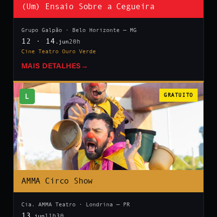
(Um) Ensaio Sobre a Cegueira
Grupo Galpão · Belo Horizonte — MG
12 · 14
20h
.jun
Cine Teatro Ouro Verde
MAIS DETALHES
→
L
GRATUITO
AMMA Circo Show
Cia. AMMA Teatro · Londrina — PR
13
11h30
.jun