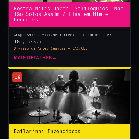
Mostra Nitis Jacon: Solilóquios: Não
Tão Solos Assim / Elas em Mim –
Recortes
Grupo Shin e Viviane Terrenta · Londrina — PR
18
19h30
.jun
Divisão de Artes Cênicas – DAC/UEL
MAIS DETALHES
→
16
Bailarinas Incendiadas