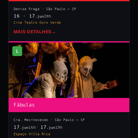
Denise Fraga · São Paulo — SP
16 · 17
20h
.jun
Cine Teatro Ouro Verde
MAIS DETALHES
→
L
Fábulas
Cia. Mevitevendo · São Paulo — SP
17
17
16h
19h
.jun
.jun
Espaço Villa Rica