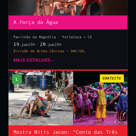
A Força da Água
Pavilhão da Magnólia · Fortaleza — CE
19
20
19h
20h
.jun
.jun
Divisão de Artes Cênicas – DAC/UEL
MAIS DETALHES
→
L
GRATUITO
Mostra Nitis Jacon: “Conto das Três