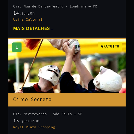
Cia. Nua de Dança-Teatro · Londrina — PR
14
20h
.jun
Usina Cultural
MAIS DETALHES
→
L
GRATUITO
Circo Secreto
Cia. Mevitevendo · São Paulo — SP
15
11h30
.jun
Royal Plaza Shopping