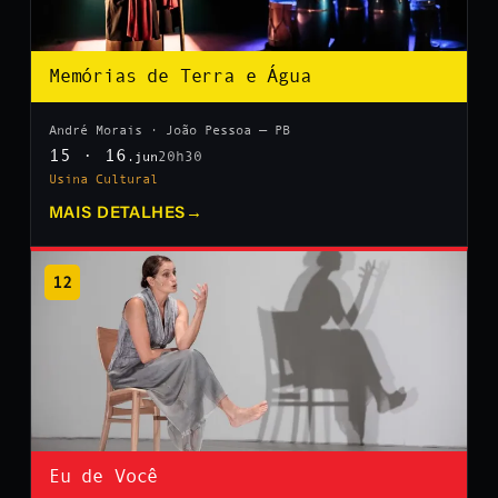
Memórias de Terra e Água
André Morais · João Pessoa — PB
15 · 16
20h30
.jun
Usina Cultural
MAIS DETALHES
→
12
Eu de Você