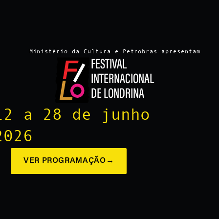
Ministério da Cultura e Petrobras apresentam
FESTIVAL
INTERNACIONAL
DE LONDRINA
12 a 28 de junho
2026
VER PROGRAMAÇÃO
→