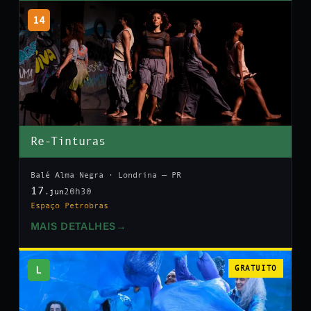
14
Re-Tinturas
Balé Alma Negra · Londrina — PR
17
20h30
.jun
Espaço Petrobras
MAIS DETALHES
→
L
GRATUITO