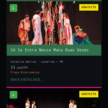
L
GRATUITO
Só Se Entra Nessa Mata Duas Vezes
Coletivo Deriva · Londrina — PR
21
16h
.jun
Praça Nishinomiya
MAIS DETALHES
→
L
GRATUITO