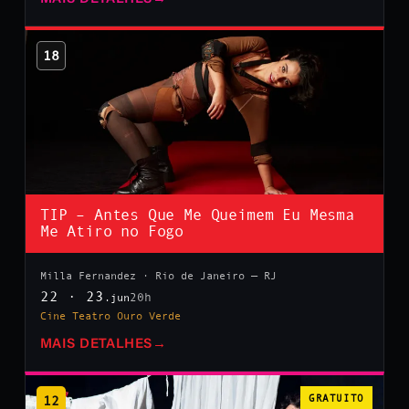
18
TIP – Antes Que Me Queimem Eu Mesma
Me Atiro no Fogo
Milla Fernandez · Rio de Janeiro — RJ
22 · 23
20h
.jun
Cine Teatro Ouro Verde
MAIS DETALHES
→
12
GRATUITO