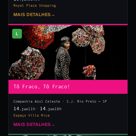
Royal Plaza Shopping
MAIS DETALHES
→
L
Tô Fraco, Tô Fraco!
Companhia Azul Celeste · S.J. Rio Preto — SP
14
14
11h
18h
.jun
.jun
Espaço Villa Rica
MAIS DETALHES
→