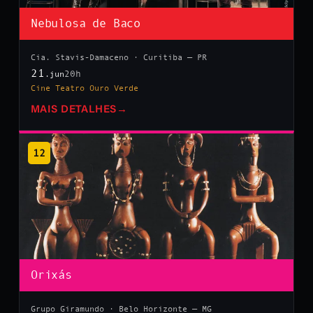
Nebulosa de Baco
Cia. Stavis-Damaceno · Curitiba — PR
21
20h
.jun
Cine Teatro Ouro Verde
MAIS DETALHES
→
12
Orixás
Grupo Giramundo · Belo Horizonte — MG