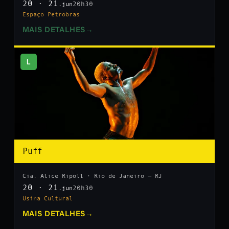
20 · 21
20h30
.jun
Espaço Petrobras
MAIS DETALHES
→
L
Puff
Cia. Alice Ripoll · Rio de Janeiro — RJ
20 · 21
20h30
.jun
Usina Cultural
MAIS DETALHES
→