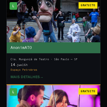
L
GRATUITO
AnonimATO
Cia. Mungunzá de Teatro · São Paulo — SP
14
16h
.jun
Espaço Petrobras
MAIS DETALHES
→
L
GRATUITO