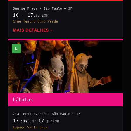
Denise Fraga · São Paulo — SP
16 · 17
20h
.jun
Cine Teatro Ouro Verde
MAIS DETALHES
→
L
Fábulas
Cia. Mevitevendo · São Paulo — SP
17
17
16h
19h
.jun
.jun
Espaço Villa Rica