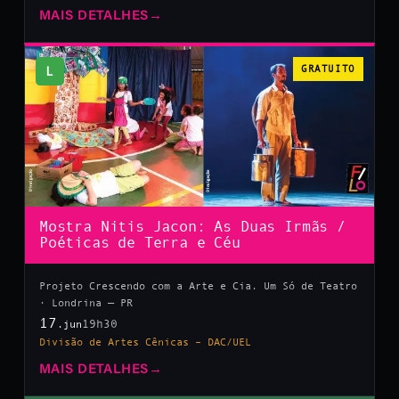
MAIS DETALHES
→
L
GRATUITO
Mostra Nitis Jacon: As Duas Irmãs /
Poéticas de Terra e Céu
Projeto Crescendo com a Arte e Cia. Um Só de Teatro
· Londrina — PR
17
19h30
.jun
Divisão de Artes Cênicas – DAC/UEL
MAIS DETALHES
→