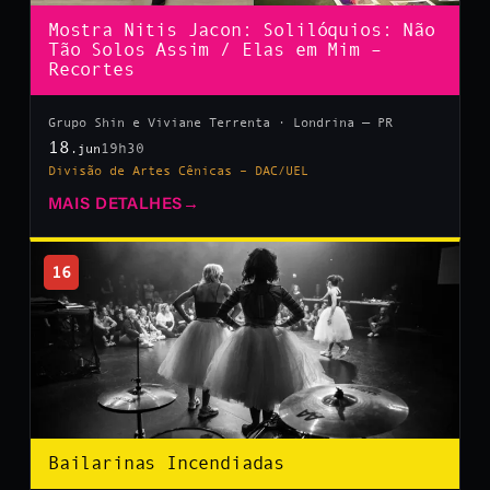
Mostra Nitis Jacon: Solilóquios: Não
Tão Solos Assim / Elas em Mim –
Recortes
Grupo Shin e Viviane Terrenta · Londrina — PR
18
19h30
.jun
Divisão de Artes Cênicas – DAC/UEL
MAIS DETALHES
→
16
Bailarinas Incendiadas