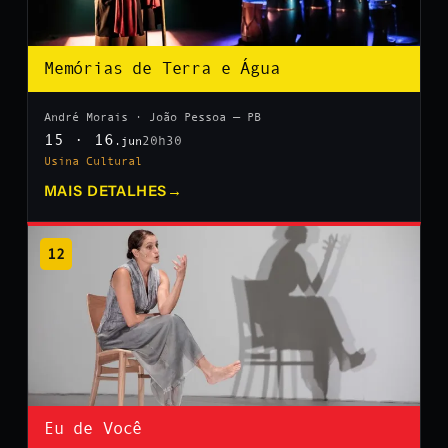
Memórias de Terra e Água
André Morais · João Pessoa — PB
15 · 16
20h30
.jun
Usina Cultural
MAIS DETALHES
→
12
Eu de Você