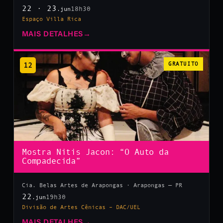
22 · 23
18h30
.jun
Espaço Villa Rica
MAIS DETALHES
→
12
GRATUITO
Mostra Nitis Jacon: “O Auto da
Compadecida”
Cia. Belas Artes de Arapongas · Arapongas — PR
22
19h30
.jun
Divisão de Artes Cênicas – DAC/UEL
MAIS DETALHES
→