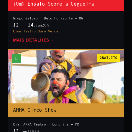
(Um) Ensaio Sobre a Cegueira
Grupo Galpão · Belo Horizonte — MG
12 · 14
20h
.jun
Cine Teatro Ouro Verde
MAIS DETALHES
→
L
GRATUITO
AMMA Circo Show
Cia. AMMA Teatro · Londrina — PR
13
11h30
.jun