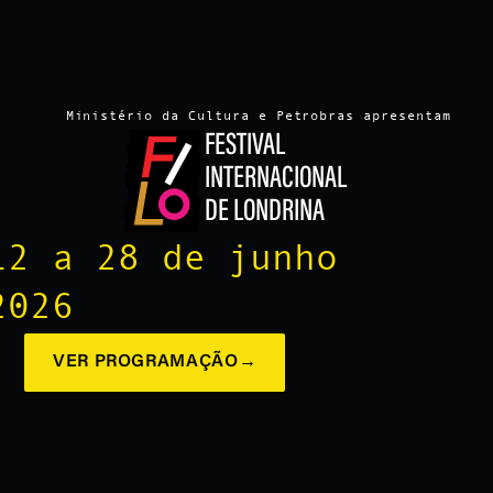
Ministério da Cultura e Petrobras apresentam
FESTIVAL
INTERNACIONAL
DE LONDRINA
12 a 28 de junho
2026
VER PROGRAMAÇÃO
→