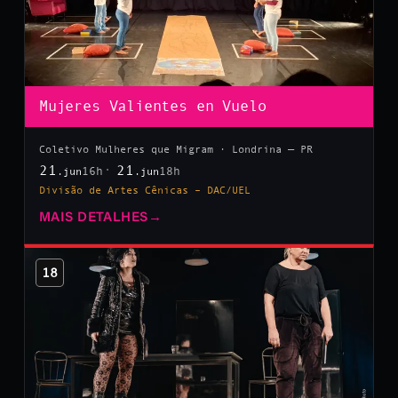
Mujeres Valientes en Vuelo
Coletivo Mulheres que Migram · Londrina — PR
21
21
16h
18h
.jun
.jun
Divisão de Artes Cênicas – DAC/UEL
MAIS DETALHES
→
18