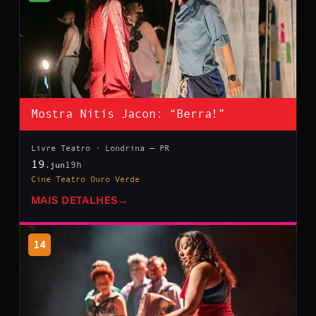
Mostra Nitis Jacon: “Berra!”
Livre Teatro · Londrina — PR
19
19h
.jun
Cine Teatro Ouro Verde
MAIS DETALHES
→
14