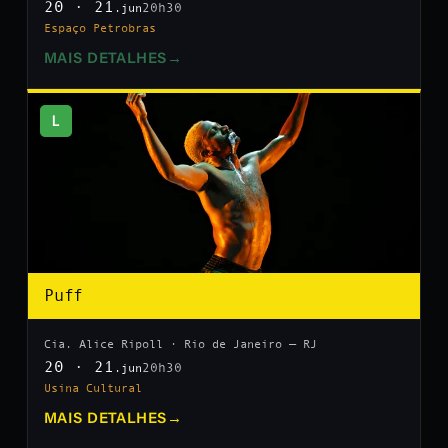
20 · 21
20h30
.jun
Espaço Petrobras
MAIS DETALHES
→
L
Puff
Cia. Alice Ripoll · Rio de Janeiro — RJ
20 · 21
20h30
.jun
Usina Cultural
MAIS DETALHES
→