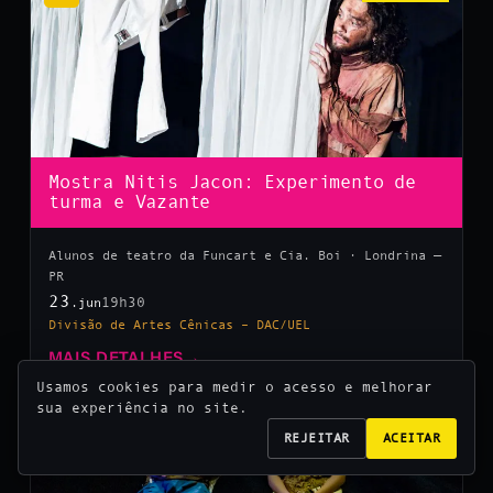
Mostra Nitis Jacon: Experimento de
turma e Vazante
Alunos de teatro da Funcart e Cia. Boi · Londrina —
PR
23
19h30
.jun
Divisão de Artes Cênicas – DAC/UEL
MAIS DETALHES
→
Usamos cookies para medir o acesso e melhorar
sua experiência no site.
10
REJEITAR
ACEITAR