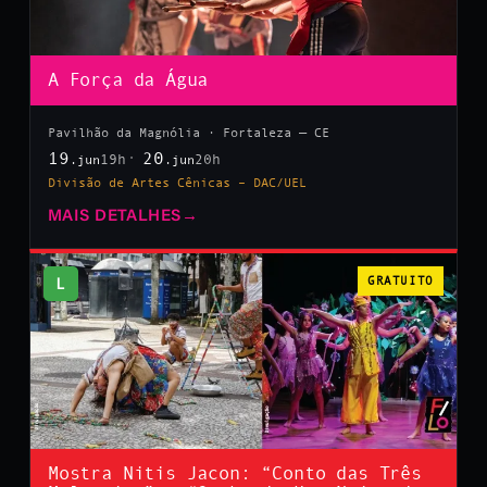
A Força da Água
Pavilhão da Magnólia · Fortaleza — CE
19
20
19h
20h
.jun
.jun
Divisão de Artes Cênicas – DAC/UEL
MAIS DETALHES
→
L
GRATUITO
Mostra Nitis Jacon: “Conto das Três