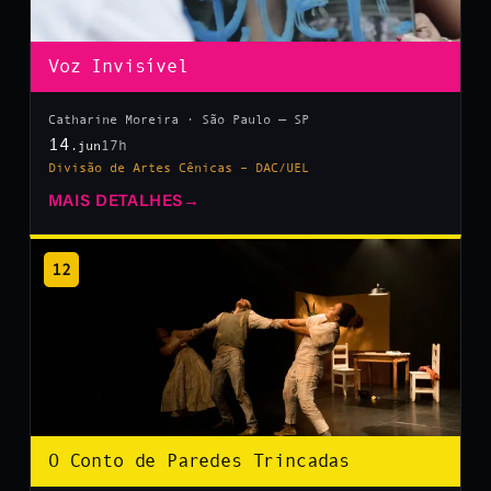
Voz Invisível
Catharine Moreira · São Paulo — SP
14
17h
.jun
Divisão de Artes Cênicas – DAC/UEL
MAIS DETALHES
→
12
O Conto de Paredes Trincadas