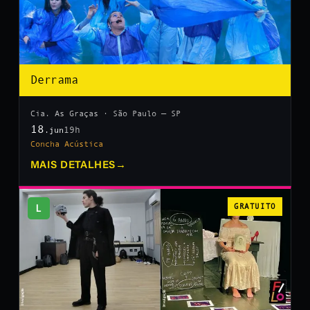
Derrama
Cia. As Graças · São Paulo — SP
18
19h
.jun
Concha Acústica
MAIS DETALHES
→
L
GRATUITO