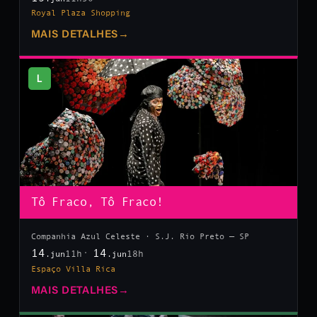
Royal Plaza Shopping
MAIS DETALHES
→
L
Tô Fraco, Tô Fraco!
Companhia Azul Celeste · S.J. Rio Preto — SP
14
14
11h
18h
.jun
.jun
Espaço Villa Rica
MAIS DETALHES
→