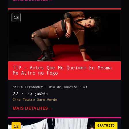
18
TIP – Antes Que Me Queimem Eu Mesma
Me Atiro no Fogo
Milla Fernandez · Rio de Janeiro — RJ
22 · 23
20h
.jun
Cine Teatro Ouro Verde
MAIS DETALHES
→
12
GRATUITO