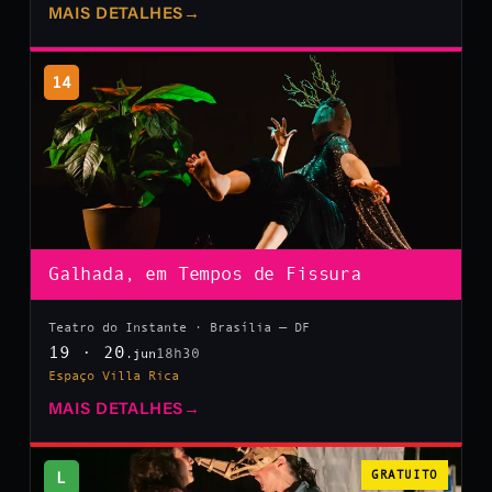
MAIS DETALHES
→
14
Galhada, em Tempos de Fissura
Teatro do Instante · Brasília — DF
19 · 20
18h30
.jun
Espaço Villa Rica
MAIS DETALHES
→
L
GRATUITO