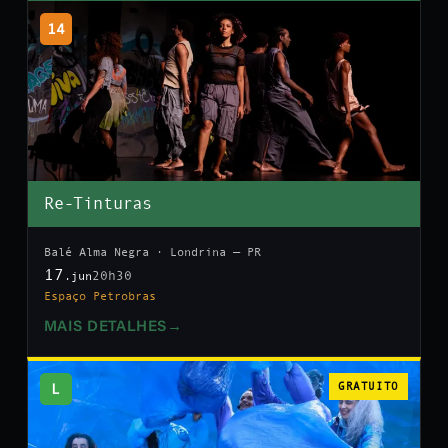
14
Re-Tinturas
Balé Alma Negra · Londrina — PR
17
20h30
.jun
Espaço Petrobras
MAIS DETALHES
→
L
GRATUITO