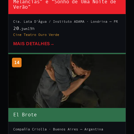
Melancias” e “Sonho de Uma Noite de
Verão”
Cia. Lata D’Água / Instituto ADAMA · Londrina — PR
20
19h
.jun
Cine Teatro Ouro Verde
MAIS DETALHES
→
14
El Brote
Compañía Criolla · Buenos Aires — Argentina