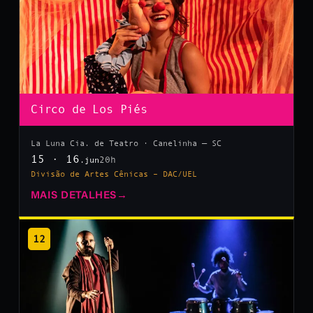
Circo de Los Piés
La Luna Cia. de Teatro · Canelinha — SC
15 · 16
20h
.jun
Divisão de Artes Cênicas – DAC/UEL
MAIS DETALHES
→
12