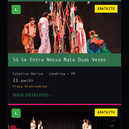
L
GRATUITO
Só Se Entra Nessa Mata Duas Vezes
Coletivo Deriva · Londrina — PR
21
16h
.jun
Praça Nishinomiya
MAIS DETALHES
→
L
GRATUITO