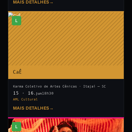
MAIS DETALHES
→
L
CaÊ
Karma Coletivo de Artes Cênicas · Itajaí — SC
15 · 16
18h30
.jun
AML Cultural
MAIS DETALHES
→
L