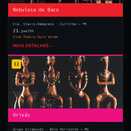
Nebulosa de Baco
Cia. Stavis-Damaceno · Curitiba — PR
21
20h
.jun
Cine Teatro Ouro Verde
MAIS DETALHES
→
12
Orixás
Grupo Giramundo · Belo Horizonte — MG