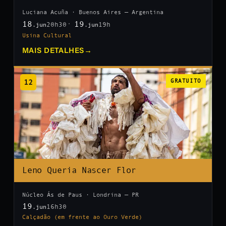
Luciana Acuña · Buenos Aires — Argentina
18
19
20h30
19h
.jun
.jun
Usina Cultural
MAIS DETALHES
→
12
GRATUITO
Leno Queria Nascer Flor
Núcleo Ás de Paus · Londrina — PR
19
16h30
.jun
Calçadão (em frente ao Ouro Verde)