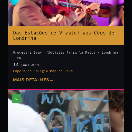
Das Estações de Vivaldi aos Céus de
Londrina
Orquestra Bravi (Solista: Priscila Rato) · Londrina
— PR
14
16h30
.jun
Capela do Colégio Mãe de Deus
MAIS DETALHES
→
L