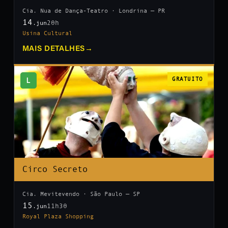
Cia. Nua de Dança-Teatro · Londrina — PR
14
20h
.jun
Usina Cultural
MAIS DETALHES
→
L
GRATUITO
Circo Secreto
Cia. Mevitevendo · São Paulo — SP
15
11h30
.jun
Royal Plaza Shopping