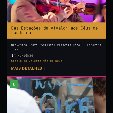
Das Estações de Vivaldi aos Céus de
Londrina
Orquestra Bravi (Solista: Priscila Rato) · Londrina
— PR
14
16h30
.jun
Capela do Colégio Mãe de Deus
MAIS DETALHES
→
L