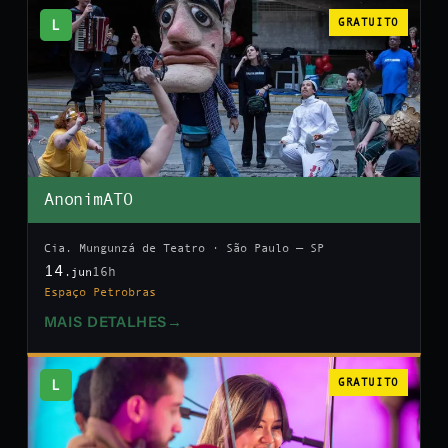
L
GRATUITO
AnonimATO
Cia. Mungunzá de Teatro · São Paulo — SP
14
16h
.jun
Espaço Petrobras
MAIS DETALHES
→
L
GRATUITO