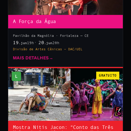
A Força da Água
Pavilhão da Magnólia · Fortaleza — CE
19
20
19h
20h
.jun
.jun
Divisão de Artes Cênicas – DAC/UEL
MAIS DETALHES
→
L
GRATUITO
Mostra Nitis Jacon: “Conto das Três