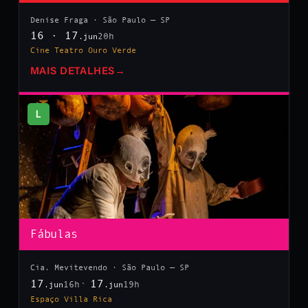
Denise Fraga · São Paulo — SP
16 · 17
20h
.jun
Cine Teatro Ouro Verde
MAIS DETALHES
→
L
Fábulas
Cia. Mevitevendo · São Paulo — SP
17
17
16h
19h
.jun
.jun
Espaço Villa Rica