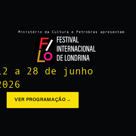
Ministério da Cultura e Petrobras apresentam
FESTIVAL
INTERNACIONAL
DE LONDRINA
12 a 28 de junho
2026
VER PROGRAMAÇÃO
→