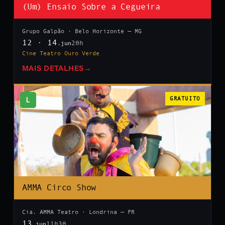
(Um) Ensaio Sobre a Cegueira
Grupo Galpão · Belo Horizonte — MG
12 · 14
20h
.jun
Cine Teatro Ouro Verde
MAIS DETALHES
→
L
GRATUITO
AMMA Circo Show
Cia. AMMA Teatro · Londrina — PR
13
11h30
.jun