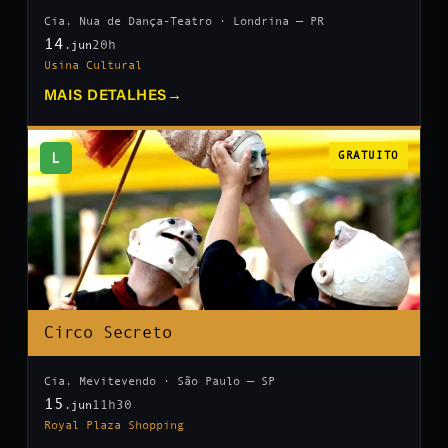
Cia. Nua de Dança-Teatro · Londrina — PR
14
20h
.jun
Usina Cultural
MAIS DETALHES
→
L
GRATUITO
Circo Secreto
Cia. Mevitevendo · São Paulo — SP
15
11h30
.jun
Royal Plaza Shopping