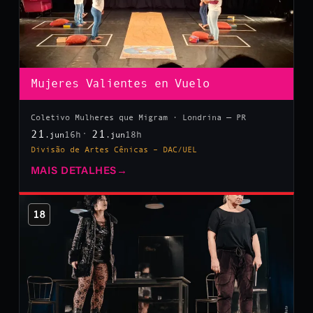
Mujeres Valientes en Vuelo
Coletivo Mulheres que Migram · Londrina — PR
21
21
16h
18h
.jun
.jun
Divisão de Artes Cênicas – DAC/UEL
MAIS DETALHES
→
18