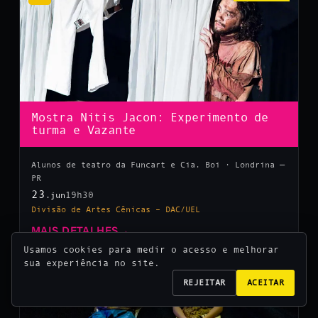
Mostra Nitis Jacon: Experimento de
turma e Vazante
Alunos de teatro da Funcart e Cia. Boi · Londrina —
PR
23
19h30
.jun
Divisão de Artes Cênicas – DAC/UEL
MAIS DETALHES
→
Usamos cookies para medir o acesso e melhorar
sua experiência no site.
10
REJEITAR
ACEITAR