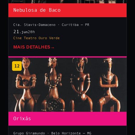
Nebulosa de Baco
Cia. Stavis-Damaceno · Curitiba — PR
21
20h
.jun
Cine Teatro Ouro Verde
MAIS DETALHES
→
12
Orixás
Grupo Giramundo · Belo Horizonte — MG