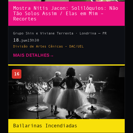
Mostra Nitis Jacon: Solilóquios: Não
Tão Solos Assim / Elas em Mim –
Recortes
Grupo Shin e Viviane Terrenta · Londrina — PR
18
19h30
.jun
Divisão de Artes Cênicas – DAC/UEL
MAIS DETALHES
→
16
Bailarinas Incendiadas