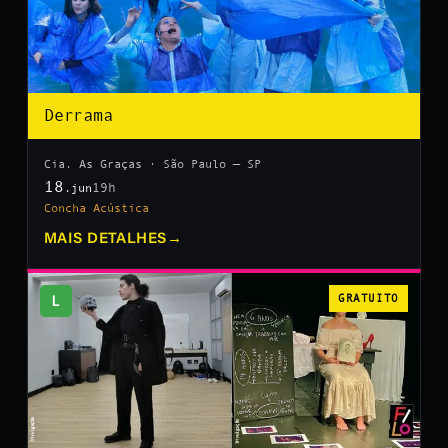
Derrama
Cia. As Graças · São Paulo — SP
18
19h
.jun
Concha Acústica
MAIS DETALHES
→
L
GRATUITO