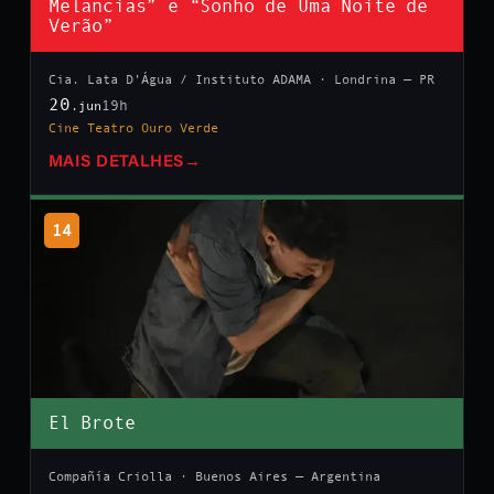
Melancias” e “Sonho de Uma Noite de
Verão”
Cia. Lata D’Água / Instituto ADAMA · Londrina — PR
20
19h
.jun
Cine Teatro Ouro Verde
MAIS DETALHES
→
14
El Brote
Compañía Criolla · Buenos Aires — Argentina