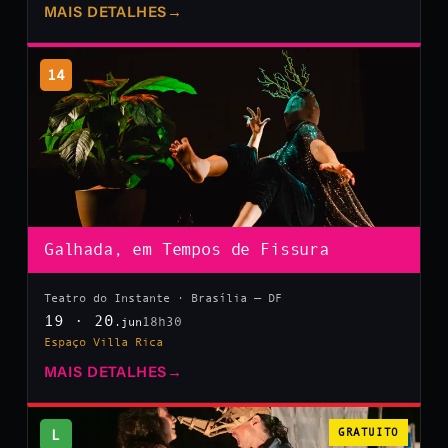
MAIS DETALHES
→
14
Galhada, em Tempos de Fissura
Teatro do Instante · Brasília — DF
19 · 20
18h30
.jun
Espaço Villa Rica
MAIS DETALHES
→
L
GRATUITO