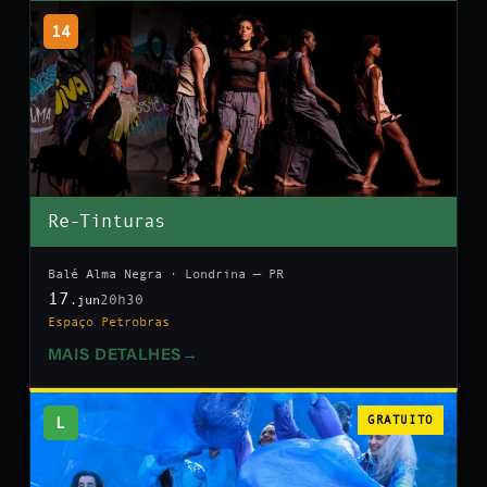
14
Re-Tinturas
Balé Alma Negra · Londrina — PR
17
20h30
.jun
Espaço Petrobras
MAIS DETALHES
→
L
GRATUITO