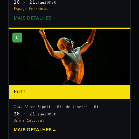
20 · 21
20h30
.jun
Espaço Petrobras
MAIS DETALHES
→
L
Puff
Cia. Alice Ripoll · Rio de Janeiro — RJ
20 · 21
20h30
.jun
Usina Cultural
MAIS DETALHES
→