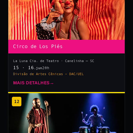
Circo de Los Piés
La Luna Cia. de Teatro · Canelinha — SC
15 · 16
20h
.jun
Divisão de Artes Cênicas – DAC/UEL
MAIS DETALHES
→
12