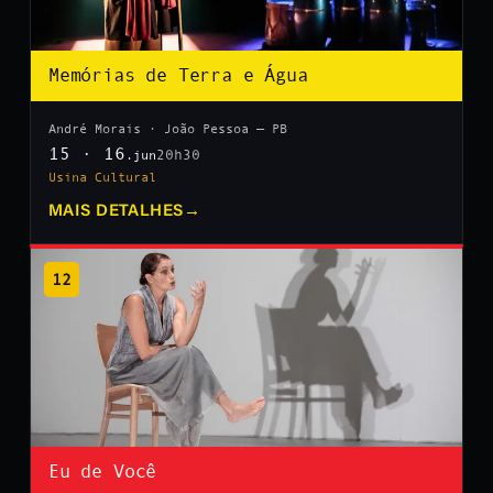
Memórias de Terra e Água
André Morais · João Pessoa — PB
15 · 16
20h30
.jun
Usina Cultural
MAIS DETALHES
→
12
Eu de Você