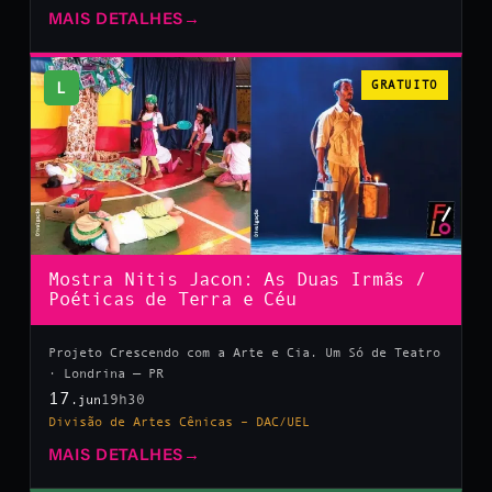
MAIS DETALHES
→
L
GRATUITO
Mostra Nitis Jacon: As Duas Irmãs /
Poéticas de Terra e Céu
Projeto Crescendo com a Arte e Cia. Um Só de Teatro
· Londrina — PR
17
19h30
.jun
Divisão de Artes Cênicas – DAC/UEL
MAIS DETALHES
→