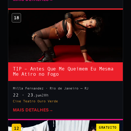
18
TIP – Antes Que Me Queimem Eu Mesma
Me Atiro no Fogo
Milla Fernandez · Rio de Janeiro — RJ
22 · 23
20h
.jun
Cine Teatro Ouro Verde
MAIS DETALHES
→
12
GRATUITO