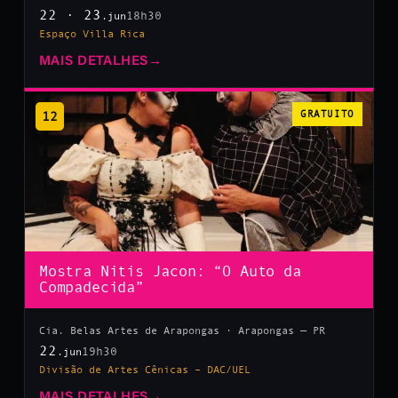
22 · 23
18h30
.jun
Espaço Villa Rica
MAIS DETALHES
→
12
GRATUITO
Mostra Nitis Jacon: “O Auto da
Compadecida”
Cia. Belas Artes de Arapongas · Arapongas — PR
22
19h30
.jun
Divisão de Artes Cênicas – DAC/UEL
MAIS DETALHES
→