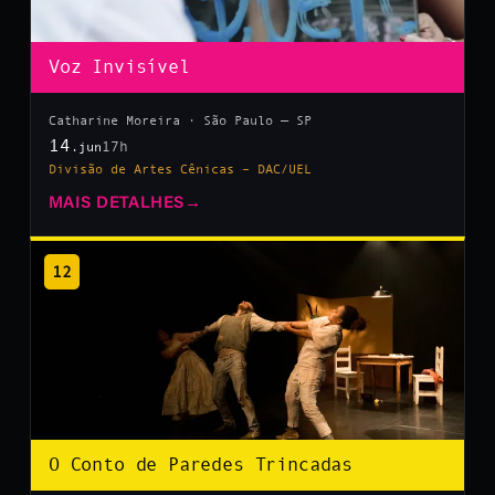
Voz Invisível
Catharine Moreira · São Paulo — SP
14
17h
.jun
Divisão de Artes Cênicas – DAC/UEL
MAIS DETALHES
→
12
O Conto de Paredes Trincadas