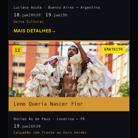
Luciana Acuña · Buenos Aires — Argentina
18
19
20h30
19h
.jun
.jun
Usina Cultural
MAIS DETALHES
→
12
GRATUITO
Leno Queria Nascer Flor
Núcleo Ás de Paus · Londrina — PR
19
16h30
.jun
Calçadão (em frente ao Ouro Verde)