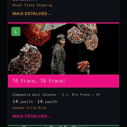
Royal Plaza Shopping
MAIS DETALHES
→
L
Tô Fraco, Tô Fraco!
Companhia Azul Celeste · S.J. Rio Preto — SP
14
14
11h
18h
.jun
.jun
Espaço Villa Rica
MAIS DETALHES
→