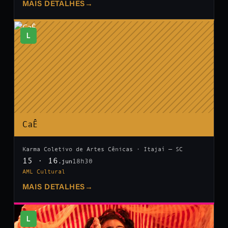
MAIS DETALHES
→
L
CaÊ
Karma Coletivo de Artes Cênicas · Itajaí — SC
15 · 16
18h30
.jun
AML Cultural
MAIS DETALHES
→
L