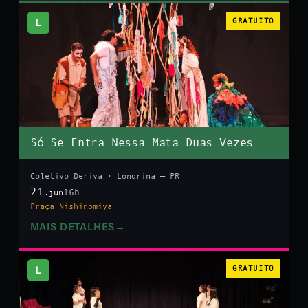
L
GRATUITO
Só Se Entra Nessa Mata Duas Vezes
Coletivo Deriva · Londrina — PR
21
16h
.jun
Praça Nishinomiya
MAIS DETALHES
→
L
GRATUITO