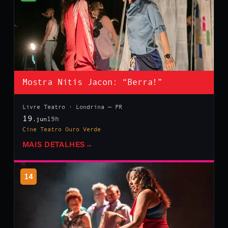
Mostra Nitis Jacon: “Berra!”
Livre Teatro · Londrina — PR
19
19h
.jun
Cine Teatro Ouro Verde
MAIS DETALHES
→
14