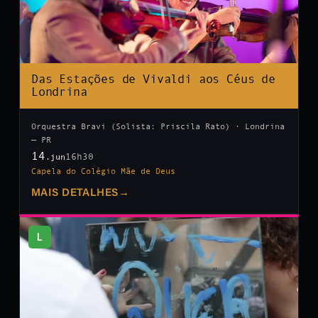
Das Estações de Vivaldi aos Céus de
Londrina
Orquestra Bravi (Solista: Priscila Rato) · Londrina
— PR
14
16h30
.jun
Capela do Colégio Mãe de Deus
MAIS DETALHES
→
L