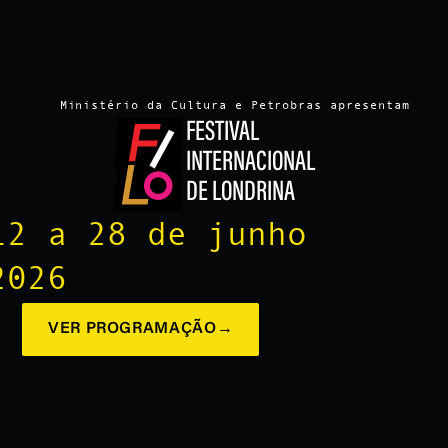
Ministério da Cultura e Petrobras apresentam
FESTIVAL
INTERNACIONAL
DE LONDRINA
12 a 28 de junho
2026
VER PROGRAMAÇÃO
→