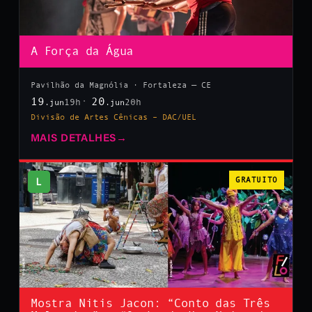
A Força da Água
Pavilhão da Magnólia · Fortaleza — CE
19
20
19h
20h
.jun
.jun
Divisão de Artes Cênicas – DAC/UEL
MAIS DETALHES
→
L
GRATUITO
Mostra Nitis Jacon: “Conto das Três