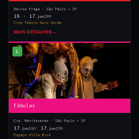
Denise Fraga · São Paulo — SP
16 · 17
20h
.jun
Cine Teatro Ouro Verde
MAIS DETALHES
→
L
Fábulas
Cia. Mevitevendo · São Paulo — SP
17
17
16h
19h
.jun
.jun
Espaço Villa Rica