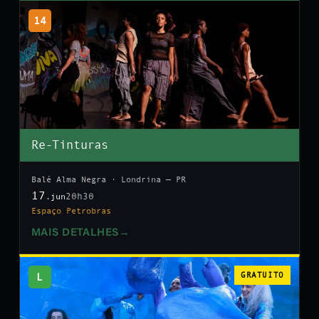
14
Re-Tinturas
Balé Alma Negra · Londrina — PR
17
20h30
.jun
Espaço Petrobras
MAIS DETALHES
→
L
GRATUITO