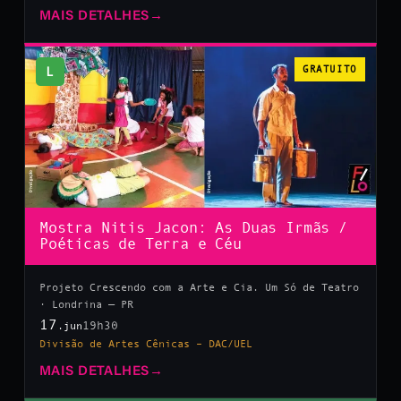
MAIS DETALHES
→
L
GRATUITO
Mostra Nitis Jacon: As Duas Irmãs /
Poéticas de Terra e Céu
Projeto Crescendo com a Arte e Cia. Um Só de Teatro
· Londrina — PR
17
19h30
.jun
Divisão de Artes Cênicas – DAC/UEL
MAIS DETALHES
→