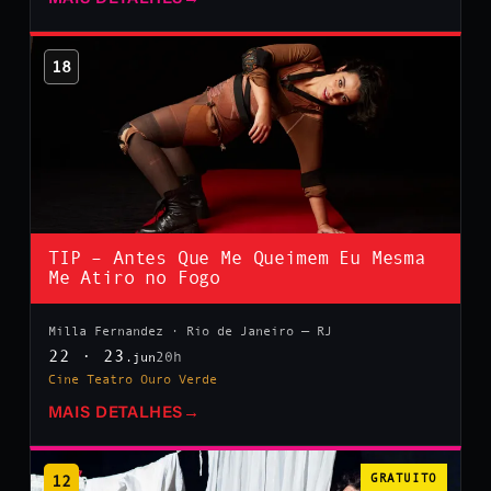
18
TIP – Antes Que Me Queimem Eu Mesma
Me Atiro no Fogo
Milla Fernandez · Rio de Janeiro — RJ
22 · 23
20h
.jun
Cine Teatro Ouro Verde
MAIS DETALHES
→
12
GRATUITO