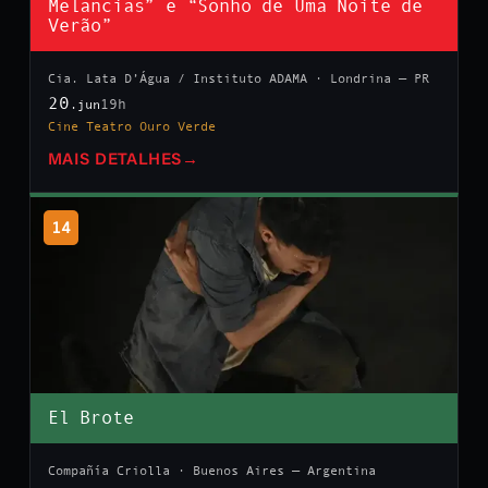
Melancias” e “Sonho de Uma Noite de
Verão”
Cia. Lata D’Água / Instituto ADAMA · Londrina — PR
20
19h
.jun
Cine Teatro Ouro Verde
MAIS DETALHES
→
14
El Brote
Compañía Criolla · Buenos Aires — Argentina