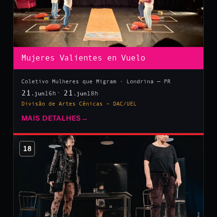
Mujeres Valientes en Vuelo
Coletivo Mulheres que Migram · Londrina — PR
21
21
16h
18h
.jun
.jun
Divisão de Artes Cênicas – DAC/UEL
MAIS DETALHES
→
18