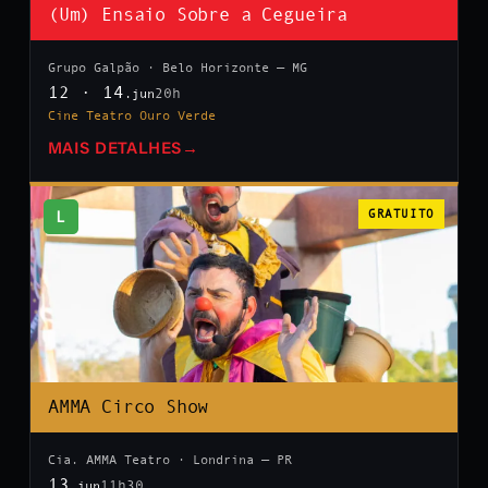
(Um) Ensaio Sobre a Cegueira
Grupo Galpão · Belo Horizonte — MG
12 · 14
20h
.jun
Cine Teatro Ouro Verde
MAIS DETALHES
→
L
GRATUITO
AMMA Circo Show
Cia. AMMA Teatro · Londrina — PR
13
11h30
.jun