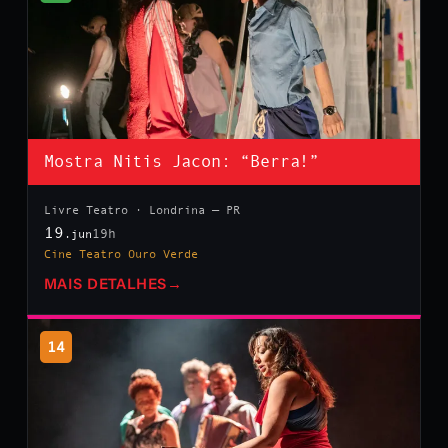
Mostra Nitis Jacon: “Berra!”
Livre Teatro · Londrina — PR
19
19h
.jun
Cine Teatro Ouro Verde
MAIS DETALHES
→
14