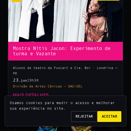
Mostra Nitis Jacon: Experimento de
turma e Vazante
Alunos de teatro da Funcart e Cia. Boi · Londrina —
PR
23
19h30
.jun
Divisão de Artes Cênicas – DAC/UEL
MAIS DETALHES
→
Usamos cookies para medir o acesso e melhorar
sua experiência no site.
10
REJEITAR
ACEITAR