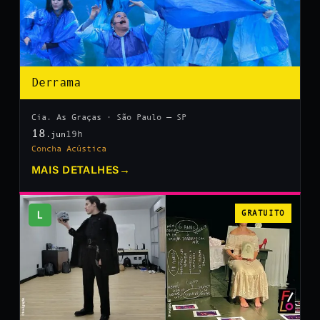
Derrama
Cia. As Graças · São Paulo — SP
18
19h
.jun
Concha Acústica
MAIS DETALHES
→
L
GRATUITO