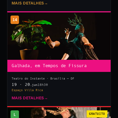
MAIS DETALHES
→
14
Galhada, em Tempos de Fissura
Teatro do Instante · Brasília — DF
19 · 20
18h30
.jun
Espaço Villa Rica
MAIS DETALHES
→
L
GRATUITO