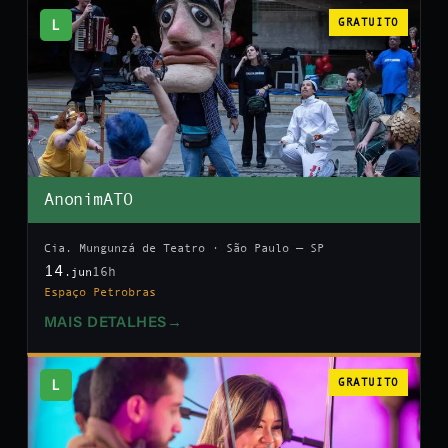
L
GRATUITO
AnonimATO
Cia. Mungunzá de Teatro · São Paulo — SP
14
16h
.jun
Espaço Petrobras
MAIS DETALHES
→
L
GRATUITO