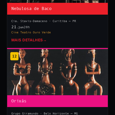
Nebulosa de Baco
Cia. Stavis-Damaceno · Curitiba — PR
21
20h
.jun
Cine Teatro Ouro Verde
MAIS DETALHES
→
12
Orixás
Grupo Giramundo · Belo Horizonte — MG