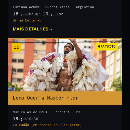
Luciana Acuña · Buenos Aires — Argentina
18
19
20h30
19h
.jun
.jun
Usina Cultural
MAIS DETALHES
→
12
GRATUITO
Leno Queria Nascer Flor
Núcleo Ás de Paus · Londrina — PR
19
16h30
.jun
Calçadão (em frente ao Ouro Verde)