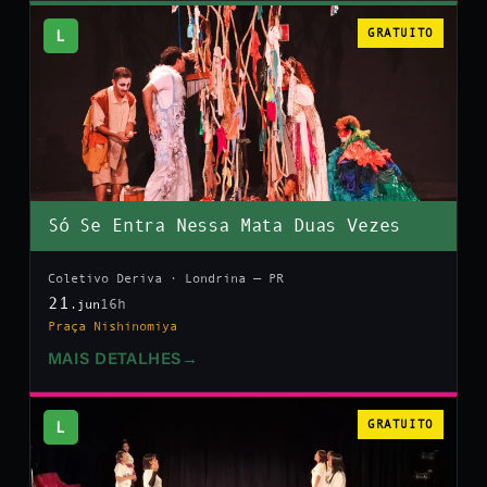
L
GRATUITO
Só Se Entra Nessa Mata Duas Vezes
Coletivo Deriva · Londrina — PR
21
16h
.jun
Praça Nishinomiya
MAIS DETALHES
→
L
GRATUITO