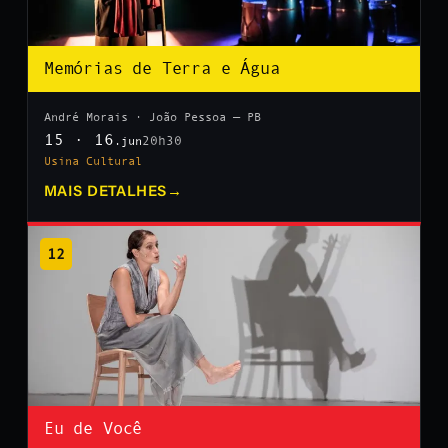
Memórias de Terra e Água
André Morais · João Pessoa — PB
15 · 16
20h30
.jun
Usina Cultural
MAIS DETALHES
→
12
Eu de Você