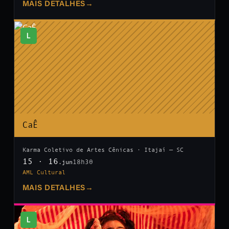
MAIS DETALHES
→
L
CaÊ
Karma Coletivo de Artes Cênicas · Itajaí — SC
15 · 16
18h30
.jun
AML Cultural
MAIS DETALHES
→
L