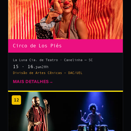
Circo de Los Piés
La Luna Cia. de Teatro · Canelinha — SC
15 · 16
20h
.jun
Divisão de Artes Cênicas – DAC/UEL
MAIS DETALHES
→
12