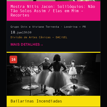
Mostra Nitis Jacon: Solilóquios: Não
Tão Solos Assim / Elas em Mim –
Recortes
Grupo Shin e Viviane Terrenta · Londrina — PR
18
19h30
.jun
Divisão de Artes Cênicas – DAC/UEL
MAIS DETALHES
→
16
Bailarinas Incendiadas