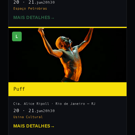
20 · 21
20h30
.jun
Espaço Petrobras
MAIS DETALHES
→
L
Puff
Cia. Alice Ripoll · Rio de Janeiro — RJ
20 · 21
20h30
.jun
Usina Cultural
MAIS DETALHES
→