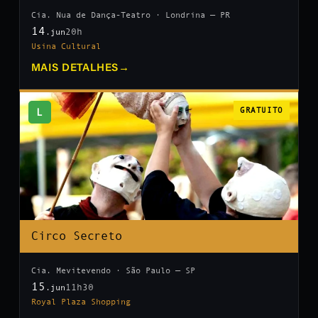
Cia. Nua de Dança-Teatro · Londrina — PR
14
20h
.jun
Usina Cultural
MAIS DETALHES
→
L
GRATUITO
Circo Secreto
Cia. Mevitevendo · São Paulo — SP
15
11h30
.jun
Royal Plaza Shopping