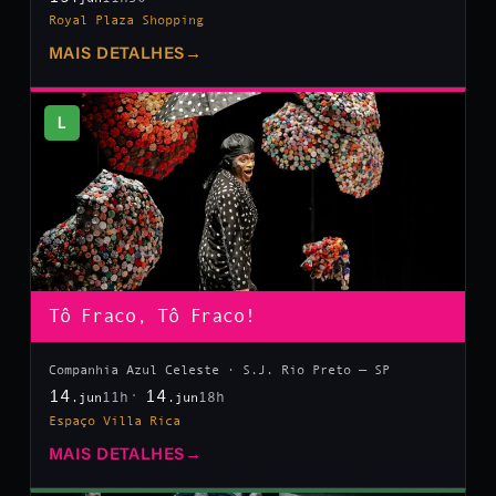
Royal Plaza Shopping
MAIS DETALHES
→
L
Tô Fraco, Tô Fraco!
Companhia Azul Celeste · S.J. Rio Preto — SP
14
14
11h
18h
.jun
.jun
Espaço Villa Rica
MAIS DETALHES
→