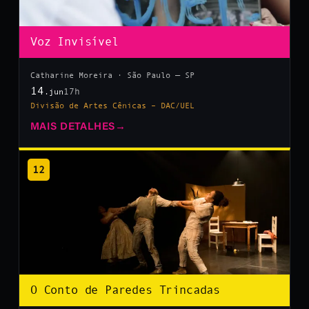
Voz Invisível
Catharine Moreira · São Paulo — SP
14
17h
.jun
Divisão de Artes Cênicas – DAC/UEL
MAIS DETALHES
→
12
O Conto de Paredes Trincadas