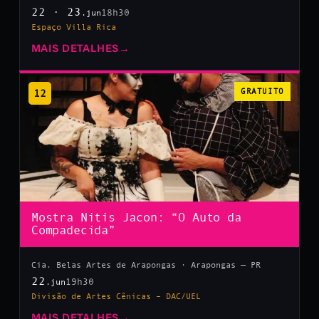
22 · 23
18h30
.jun
Espaço Villa Rica
MAIS DETALHES
→
12
GRATUITO
Mostra Nitis Jacon: “O Auto da
Compadecida”
Cia. Belas Artes de Arapongas · Arapongas — PR
22
19h30
.jun
Divisão de Artes Cênicas – DAC/UEL
MAIS DETALHES
→