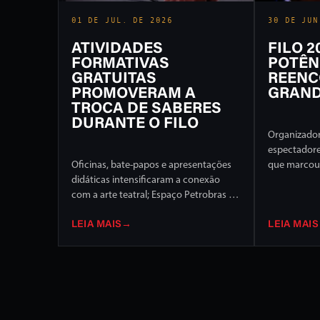
01 DE JUL. DE 2026
30 DE JUN
ATIVIDADES
FILO 
FORMATIVAS
POTÊN
GRATUITAS
REENC
PROMOVERAM A
GRAND
TROCA DE SABERES
DURANTE O FILO
Organizador
espectador
Oficinas, bate-papos e apresentações
que marcou 
didáticas intensificaram a conexão
Internaciona
com a arte teatral; Espaço Petrobras foi
de programa
um dos destaques
palcos da c
LEIA MAIS
→
LEIA MAIS