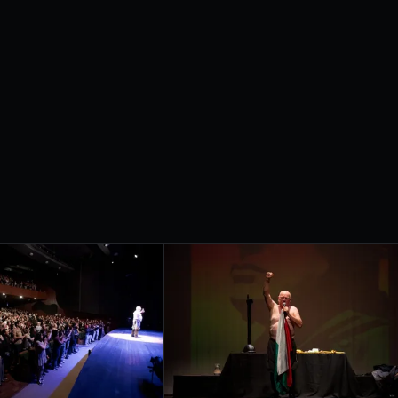
etrobras apresentam
IVAL
RNACIONAL
ONDRINA