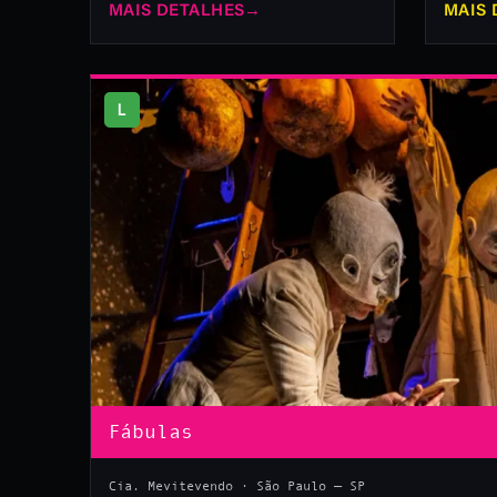
MAIS DETALHES
→
MAIS 
L
Fábulas
Cia. Mevitevendo · São Paulo — SP