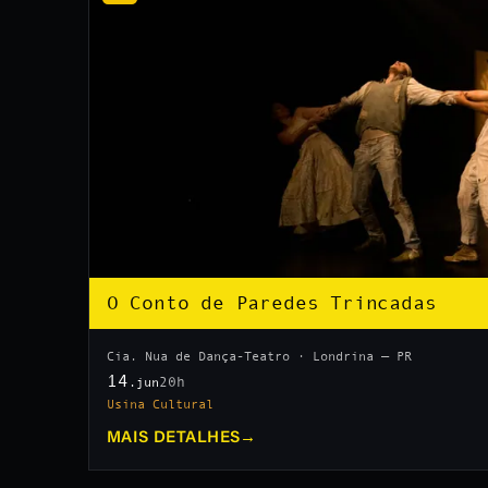
O Conto de Paredes Trincadas
Cia. Nua de Dança-Teatro · Londrina — PR
14
20h
.jun
Usina Cultural
MAIS DETALHES
→