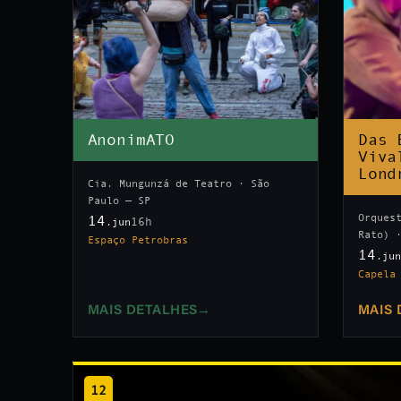
AnonimATO
Das 
Viva
Lond
Cia. Mungunzá de Teatro · São
Paulo — SP
Orques
14
16h
.jun
Rato) 
Espaço Petrobras
14
.ju
Capela
MAIS DETALHES
→
MAIS 
12