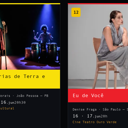
12
rias de Terra e
Eu de Você
Morais · João Pessoa — PB
 16
20h30
.jun
Cultural
Denise Fraga · São Paulo — 
16 · 17
20h
.jun
Cine Teatro Ouro Verde