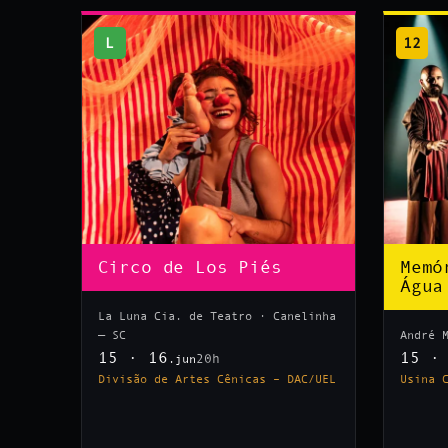
L
12
Circo de Los Piés
Memó
Água
La Luna Cia. de Teatro · Canelinha
— SC
André 
15 · 16
15 ·
20h
.jun
Divisão de Artes Cênicas – DAC/UEL
Usina 