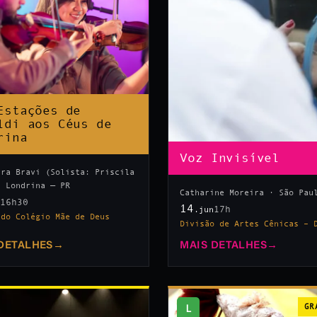
Estações de
ldi aos Céus de
rina
Voz Invisível
tra Bravi (Solista: Priscila
· Londrina — PR
Catharine Moreira · São Pau
16h30
n
14
17h
.jun
 do Colégio Mãe de Deus
Divisão de Artes Cênicas – 
DETALHES
→
MAIS DETALHES
→
L
GR