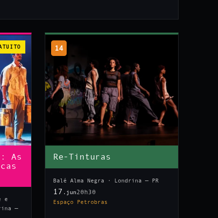
ATUITO
14
n: As
Re-Tinturas
icas
Balé Alma Negra · Londrina — PR
17
20h30
.jun
e e
Espaço Petrobras
rina —