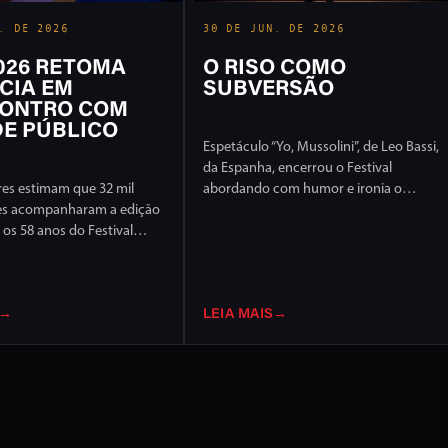
. DE 2026
30 DE JUN. DE 2026
2026 RETOMA
O RISO COMO
CIA EM
SUBVERSÃO
ONTRO COM
E PÚBLICO
Espetáculo “Yo, Mussolini”, de Leo Bassi,
da Espanha, encerrou o Festival
es estimam que 32 mil
abordando com humor e ironia o
es acompanharam a edição
extremismo político e ideológico
os 58 anos do Festival
l de Londrina, em 17 dias
ção intensa em ruas e
idade
→
LEIA MAIS
→