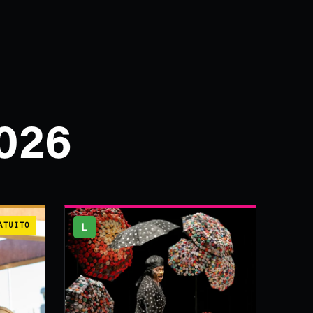
026
ATUITO
L