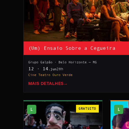
(Um) Ensaio Sobre a Cegueira
Grupo Galpão · Belo Horizonte — MG
12 · 14
20h
.jun
Cine Teatro Ouro Verde
MAIS DETALHES
→
L
GRATUITO
L