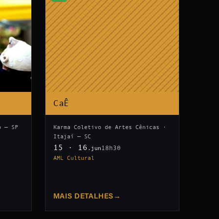
CaÊ
o — SP
Karma Coletivo de Artes Cênicas ·
Itajaí — SC
15 · 16
18h30
.jun
AML Cultural
MAIS DETALHES
→