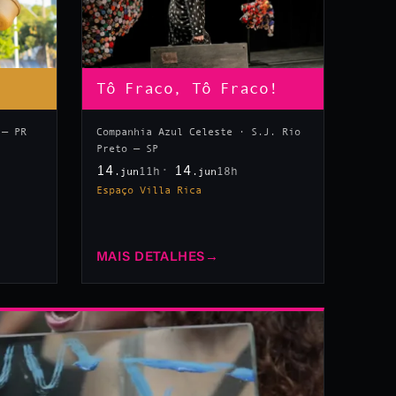
Tô Fraco, Tô Fraco!
 — PR
Companhia Azul Celeste · S.J. Rio
Preto — SP
14
14
11h
18h
.jun
.jun
Espaço Villa Rica
MAIS DETALHES
→