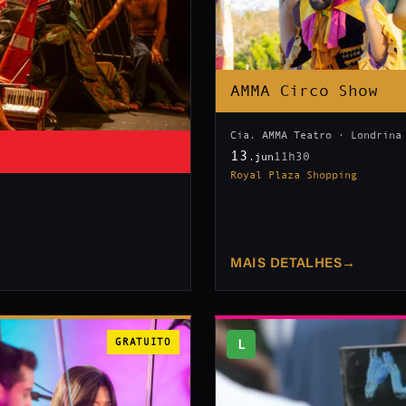
AMMA Circo Show
Cia. AMMA Teatro · Londrina
13
11h30
.jun
Royal Plaza Shopping
MAIS DETALHES
→
GRATUITO
L