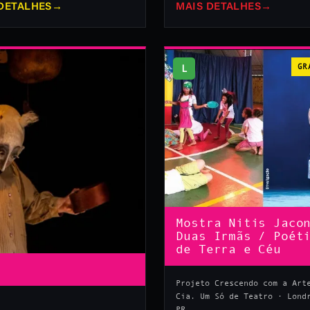
DETALHES
→
MAIS DETALHES
→
L
GR
Mostra Nitis Jaco
Duas Irmãs / Poét
de Terra e Céu
Projeto Crescendo com a Art
Cia. Um Só de Teatro · Lond
PR