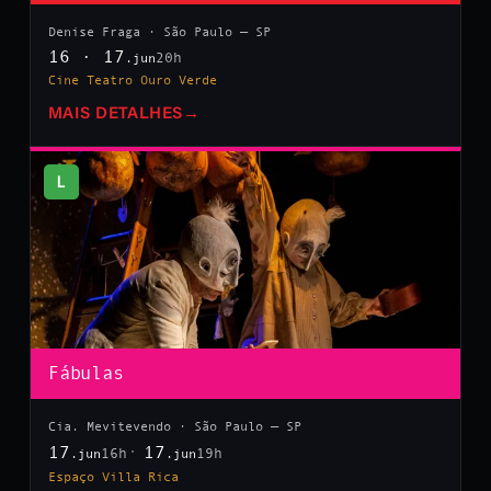
Denise Fraga · São Paulo — SP
16 · 17
20h
.jun
Cine Teatro Ouro Verde
MAIS DETALHES
→
L
Fábulas
Cia. Mevitevendo · São Paulo — SP
17
17
16h
19h
.jun
.jun
Espaço Villa Rica