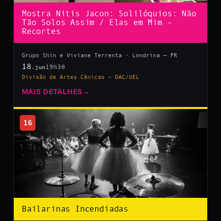
Mostra Nitis Jacon: Solilóquios: Não
Tão Solos Assim / Elas em Mim –
Recortes
Grupo Shin e Viviane Terrenta · Londrina — PR
18
19h30
.jun
Divisão de Artes Cênicas – DAC/UEL
MAIS DETALHES
→
16
Bailarinas Incendiadas