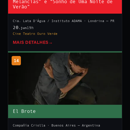
Melancias” e “Sonho de Uma Noite de
Verão”
Cia. Lata D’Água / Instituto ADAMA · Londrina — PR
20
19h
.jun
Cine Teatro Ouro Verde
MAIS DETALHES
→
14
El Brote
Compañía Criolla · Buenos Aires — Argentina