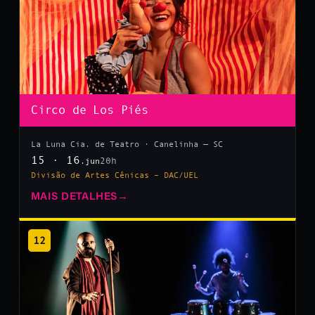
Circo de Los Piés
La Luna Cia. de Teatro · Canelinha — SC
15 · 16
20h
.jun
Divisão de Artes Cênicas – DAC/UEL
MAIS DETALHES
→
12