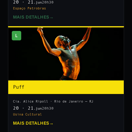
20 · 21
20h30
.jun
Espaço Petrobras
MAIS DETALHES
→
L
Puff
Cia. Alice Ripoll · Rio de Janeiro — RJ
20 · 21
20h30
.jun
Usina Cultural
MAIS DETALHES
→