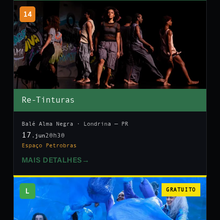
14
Re-Tinturas
Balé Alma Negra · Londrina — PR
17
20h30
.jun
Espaço Petrobras
MAIS DETALHES
→
L
GRATUITO