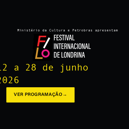
Ministério da Cultura e Petrobras apresentam
FESTIVAL
INTERNACIONAL
DE LONDRINA
12 a 28 de junho
2026
VER PROGRAMAÇÃO
→