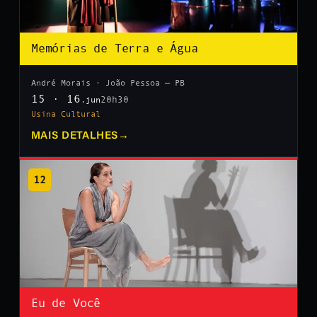
Memórias de Terra e Água
André Morais · João Pessoa — PB
15 · 16
20h30
.jun
Usina Cultural
MAIS DETALHES
→
12
Eu de Você