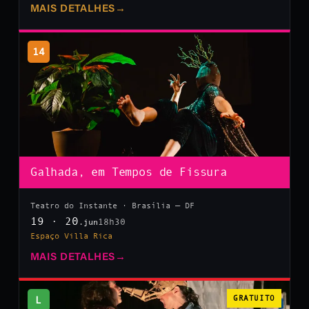
MAIS DETALHES
→
14
Galhada, em Tempos de Fissura
Teatro do Instante · Brasília — DF
19 · 20
18h30
.jun
Espaço Villa Rica
MAIS DETALHES
→
L
GRATUITO