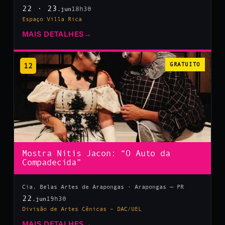
22 · 23
18h30
.jun
Espaço Villa Rica
MAIS DETALHES
→
12
GRATUITO
Mostra Nitis Jacon: “O Auto da
Compadecida”
Cia. Belas Artes de Arapongas · Arapongas — PR
22
19h30
.jun
Divisão de Artes Cênicas – DAC/UEL
MAIS DETALHES
→