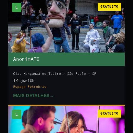
L
GRATUITO
AnonimATO
Cia. Mungunzá de Teatro · São Paulo — SP
14
16h
.jun
Espaço Petrobras
MAIS DETALHES
→
L
GRATUITO