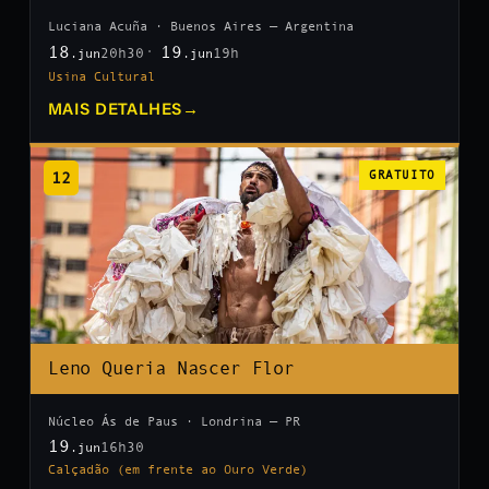
Luciana Acuña · Buenos Aires — Argentina
18
19
20h30
19h
.jun
.jun
Usina Cultural
MAIS DETALHES
→
12
GRATUITO
Leno Queria Nascer Flor
Núcleo Ás de Paus · Londrina — PR
19
16h30
.jun
Calçadão (em frente ao Ouro Verde)