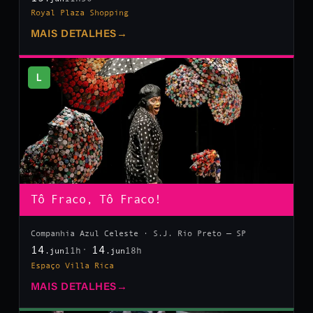
Royal Plaza Shopping
MAIS DETALHES
→
L
Tô Fraco, Tô Fraco!
Companhia Azul Celeste · S.J. Rio Preto — SP
14
14
11h
18h
.jun
.jun
Espaço Villa Rica
MAIS DETALHES
→