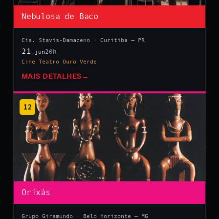
Nebulosa de Baco
Cia. Stavis-Damaceno · Curitiba — PR
21
20h
.jun
Cine Teatro Ouro Verde
MAIS DETALHES
→
12
Orixás
Grupo Giramundo · Belo Horizonte — MG