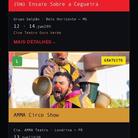
(Um) Ensaio Sobre a Cegueira
Grupo Galpão · Belo Horizonte — MG
12 · 14
20h
.jun
Cine Teatro Ouro Verde
MAIS DETALHES
→
L
GRATUITO
AMMA Circo Show
Cia. AMMA Teatro · Londrina — PR
13
11h30
.jun