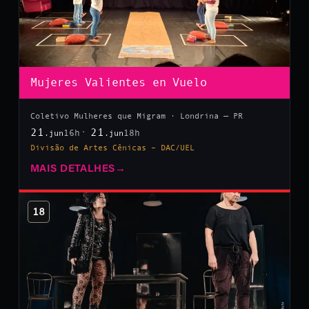
Mujeres Valientes en Vuelo
Coletivo Mulheres que Migram · Londrina — PR
21
21
16h
18h
.jun
.jun
Divisão de Artes Cênicas – DAC/UEL
MAIS DETALHES
→
18