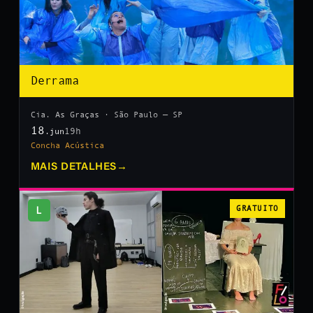
Derrama
Cia. As Graças · São Paulo — SP
18
19h
.jun
Concha Acústica
MAIS DETALHES
→
L
GRATUITO