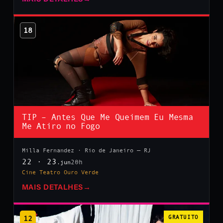
18
TIP – Antes Que Me Queimem Eu Mesma
Me Atiro no Fogo
Milla Fernandez · Rio de Janeiro — RJ
22 · 23
20h
.jun
Cine Teatro Ouro Verde
MAIS DETALHES
→
12
GRATUITO