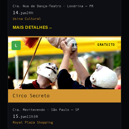
Cia. Nua de Dança-Teatro · Londrina — PR
14
20h
.jun
Usina Cultural
MAIS DETALHES
→
L
GRATUITO
Circo Secreto
Cia. Mevitevendo · São Paulo — SP
15
11h30
.jun
Royal Plaza Shopping