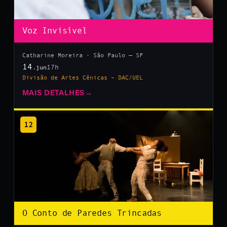
Voz Invisível
Catharine Moreira · São Paulo — SP
14
17h
.jun
Divisão de Artes Cênicas – DAC/UEL
MAIS DETALHES
→
12
O Conto de Paredes Trincadas