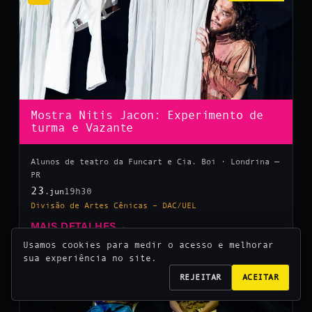
Mostra Nitis Jacon: Experimento de
turma e Vazante
Alunos de teatro da Funcart e Cia. Boi · Londrina —
PR
23
19h30
.jun
Divisão de Artes Cênicas – DAC/UEL
MAIS DETALHES
→
Usamos cookies para medir o acesso e melhorar
sua experiência no site.
10
REJEITAR
ACEITAR