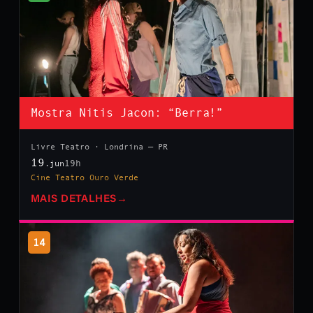
Mostra Nitis Jacon: “Berra!”
Livre Teatro · Londrina — PR
19
19h
.jun
Cine Teatro Ouro Verde
MAIS DETALHES
→
14