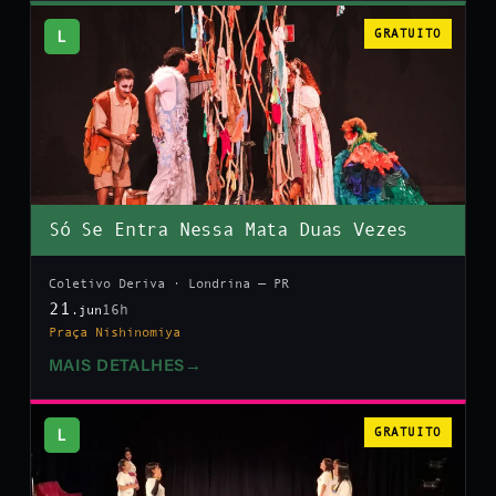
L
GRATUITO
Só Se Entra Nessa Mata Duas Vezes
Coletivo Deriva · Londrina — PR
21
16h
.jun
Praça Nishinomiya
MAIS DETALHES
→
L
GRATUITO