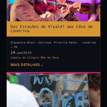
Das Estações de Vivaldi aos Céus de
Londrina
Orquestra Bravi (Solista: Priscila Rato) · Londrina
— PR
14
16h30
.jun
Capela do Colégio Mãe de Deus
MAIS DETALHES
→
L