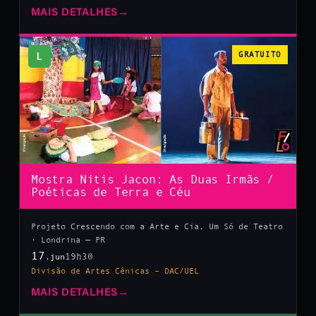
MAIS DETALHES
→
L
GRATUITO
Mostra Nitis Jacon: As Duas Irmãs /
Poéticas de Terra e Céu
Projeto Crescendo com a Arte e Cia. Um Só de Teatro
· Londrina — PR
17
19h30
.jun
Divisão de Artes Cênicas – DAC/UEL
MAIS DETALHES
→