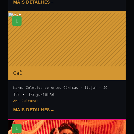
MAIS DETALHES
→
L
CaÊ
Karma Coletivo de Artes Cênicas · Itajaí — SC
15 · 16
18h30
.jun
AML Cultural
MAIS DETALHES
→
L