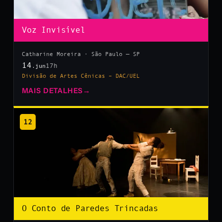
Voz Invisível
Catharine Moreira · São Paulo — SP
14
17h
.jun
Divisão de Artes Cênicas – DAC/UEL
MAIS DETALHES
→
12
O Conto de Paredes Trincadas