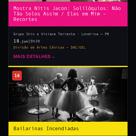
Mostra Nitis Jacon: Solilóquios: Não
Tão Solos Assim / Elas em Mim –
Recortes
Grupo Shin e Viviane Terrenta · Londrina — PR
18
19h30
.jun
Divisão de Artes Cênicas – DAC/UEL
MAIS DETALHES
→
16
Bailarinas Incendiadas