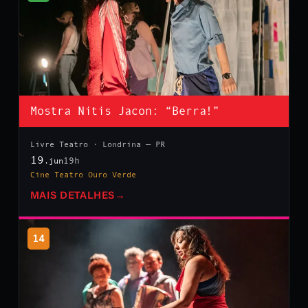
Mostra Nitis Jacon: “Berra!”
Livre Teatro · Londrina — PR
19
19h
.jun
Cine Teatro Ouro Verde
MAIS DETALHES
→
14