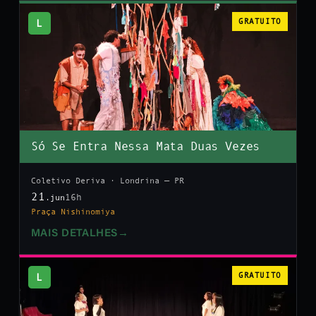
L
GRATUITO
Só Se Entra Nessa Mata Duas Vezes
Coletivo Deriva · Londrina — PR
21
16h
.jun
Praça Nishinomiya
MAIS DETALHES
→
L
GRATUITO