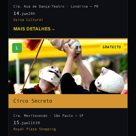
Cia. Nua de Dança-Teatro · Londrina — PR
14
20h
.jun
Usina Cultural
MAIS DETALHES
→
L
GRATUITO
Circo Secreto
Cia. Mevitevendo · São Paulo — SP
15
11h30
.jun
Royal Plaza Shopping