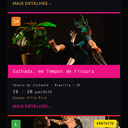
MAIS DETALHES
→
14
Galhada, em Tempos de Fissura
Teatro do Instante · Brasília — DF
19 · 20
18h30
.jun
Espaço Villa Rica
MAIS DETALHES
→
L
GRATUITO