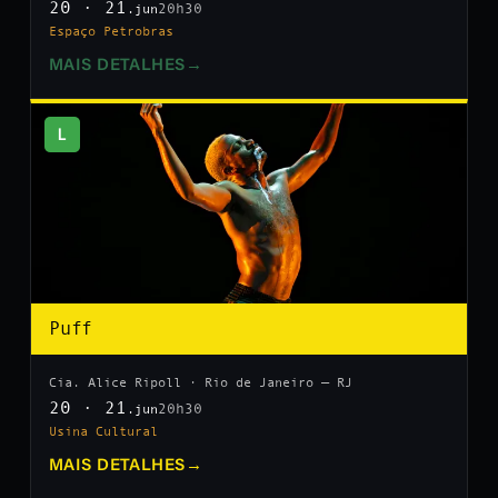
20 · 21
20h30
.jun
Espaço Petrobras
MAIS DETALHES
→
L
Puff
Cia. Alice Ripoll · Rio de Janeiro — RJ
20 · 21
20h30
.jun
Usina Cultural
MAIS DETALHES
→