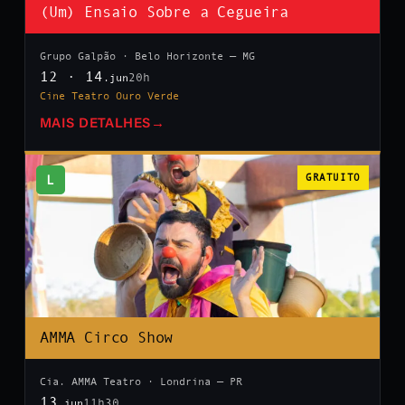
(Um) Ensaio Sobre a Cegueira
Grupo Galpão · Belo Horizonte — MG
12 · 14
20h
.jun
Cine Teatro Ouro Verde
MAIS DETALHES
→
L
GRATUITO
AMMA Circo Show
Cia. AMMA Teatro · Londrina — PR
13
11h30
.jun