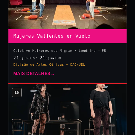
Mujeres Valientes en Vuelo
Coletivo Mulheres que Migram · Londrina — PR
21
21
16h
18h
.jun
.jun
Divisão de Artes Cênicas – DAC/UEL
MAIS DETALHES
→
18