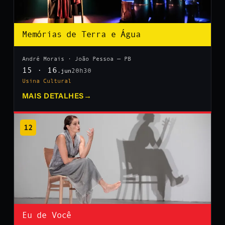
Memórias de Terra e Água
André Morais · João Pessoa — PB
15 · 16
20h30
.jun
Usina Cultural
MAIS DETALHES
→
12
Eu de Você