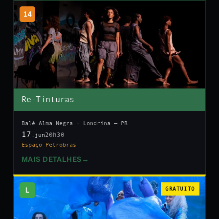
14
Re-Tinturas
Balé Alma Negra · Londrina — PR
17
20h30
.jun
Espaço Petrobras
MAIS DETALHES
→
L
GRATUITO