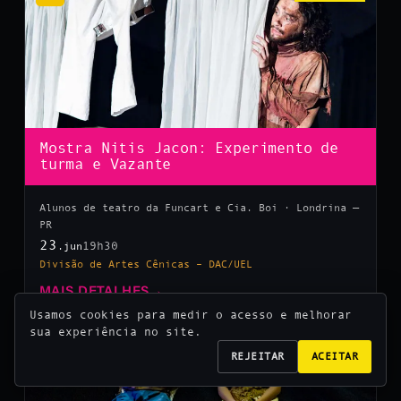
Mostra Nitis Jacon: Experimento de
turma e Vazante
Alunos de teatro da Funcart e Cia. Boi · Londrina —
PR
23
19h30
.jun
Divisão de Artes Cênicas – DAC/UEL
MAIS DETALHES
→
Usamos cookies para medir o acesso e melhorar
sua experiência no site.
10
REJEITAR
ACEITAR