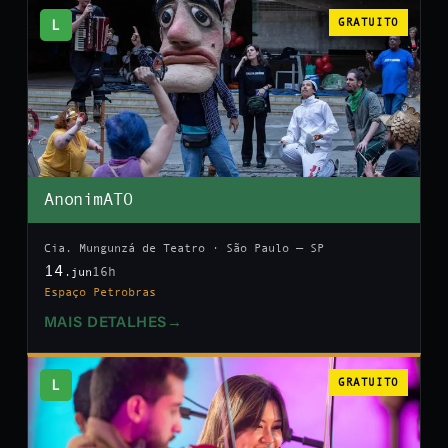
L
GRATUITO
AnonimATO
Cia. Mungunzá de Teatro · São Paulo — SP
14
16h
.jun
Espaço Petrobras
MAIS DETALHES
→
L
GRATUITO