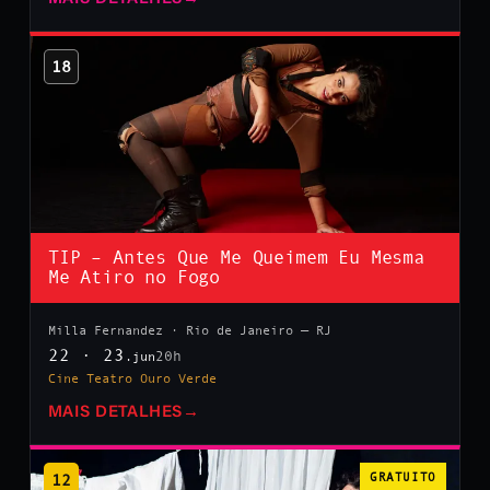
18
TIP – Antes Que Me Queimem Eu Mesma
Me Atiro no Fogo
Milla Fernandez · Rio de Janeiro — RJ
22 · 23
20h
.jun
Cine Teatro Ouro Verde
MAIS DETALHES
→
12
GRATUITO