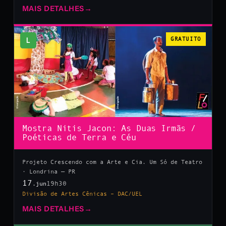
MAIS DETALHES
→
L
GRATUITO
Mostra Nitis Jacon: As Duas Irmãs /
Poéticas de Terra e Céu
Projeto Crescendo com a Arte e Cia. Um Só de Teatro
· Londrina — PR
17
19h30
.jun
Divisão de Artes Cênicas – DAC/UEL
MAIS DETALHES
→