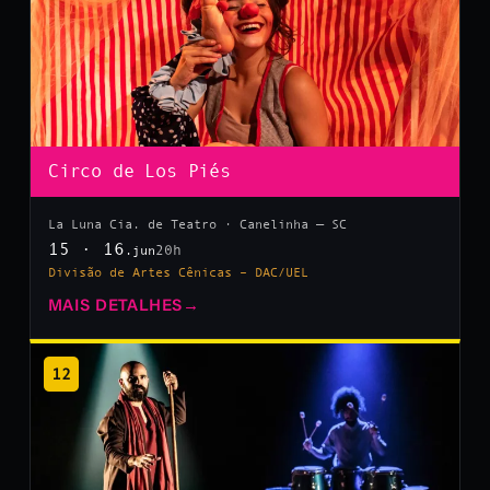
Circo de Los Piés
La Luna Cia. de Teatro · Canelinha — SC
15 · 16
20h
.jun
Divisão de Artes Cênicas – DAC/UEL
MAIS DETALHES
→
12