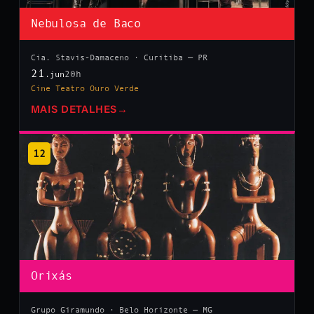
Nebulosa de Baco
Cia. Stavis-Damaceno · Curitiba — PR
21
20h
.jun
Cine Teatro Ouro Verde
MAIS DETALHES
→
12
Orixás
Grupo Giramundo · Belo Horizonte — MG