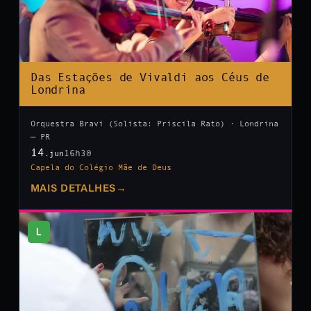
Das Estações de Vivaldi aos Céus de
Londrina
Orquestra Bravi (Solista: Priscila Rato) · Londrina
— PR
14
16h30
.jun
Capela do Colégio Mãe de Deus
MAIS DETALHES
→
L