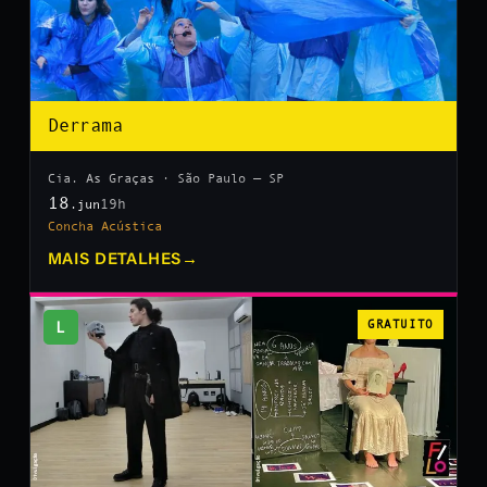
Derrama
Cia. As Graças · São Paulo — SP
18
19h
.jun
Concha Acústica
MAIS DETALHES
→
L
GRATUITO