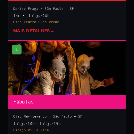
Denise Fraga · São Paulo — SP
16 · 17
20h
.jun
Cine Teatro Ouro Verde
MAIS DETALHES
→
L
Fábulas
Cia. Mevitevendo · São Paulo — SP
17
17
16h
19h
.jun
.jun
Espaço Villa Rica