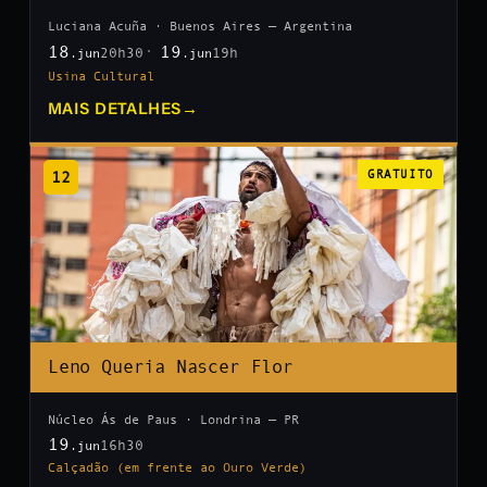
Luciana Acuña · Buenos Aires — Argentina
18
19
20h30
19h
.jun
.jun
Usina Cultural
MAIS DETALHES
→
12
GRATUITO
Leno Queria Nascer Flor
Núcleo Ás de Paus · Londrina — PR
19
16h30
.jun
Calçadão (em frente ao Ouro Verde)