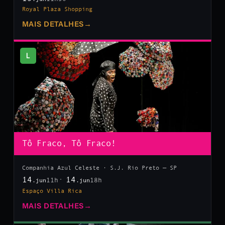
Royal Plaza Shopping
MAIS DETALHES
→
L
Tô Fraco, Tô Fraco!
Companhia Azul Celeste · S.J. Rio Preto — SP
14
14
11h
18h
.jun
.jun
Espaço Villa Rica
MAIS DETALHES
→