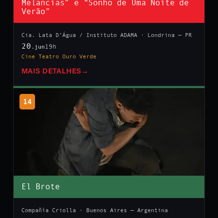
Melancias” e “Sonho de Uma Noite de
Verão”
Cia. Lata D’Água / Instituto ADAMA · Londrina — PR
20
19h
.jun
Cine Teatro Ouro Verde
MAIS DETALHES
→
14
El Brote
Compañía Criolla · Buenos Aires — Argentina