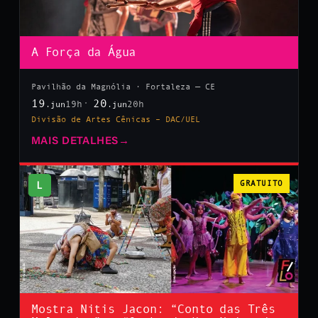
A Força da Água
Pavilhão da Magnólia · Fortaleza — CE
19
20
19h
20h
.jun
.jun
Divisão de Artes Cênicas – DAC/UEL
MAIS DETALHES
→
L
GRATUITO
Mostra Nitis Jacon: “Conto das Três