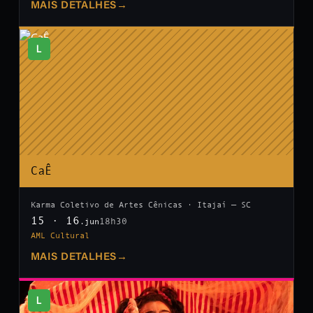
MAIS DETALHES
→
L
CaÊ
Karma Coletivo de Artes Cênicas · Itajaí — SC
15 · 16
18h30
.jun
AML Cultural
MAIS DETALHES
→
L