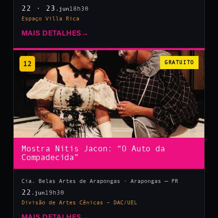
22 · 23
18h30
.jun
Espaço Villa Rica
MAIS DETALHES
→
12
GRATUITO
Mostra Nitis Jacon: “O Auto da
Compadecida”
Cia. Belas Artes de Arapongas · Arapongas — PR
22
19h30
.jun
Divisão de Artes Cênicas – DAC/UEL
MAIS DETALHES
→