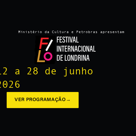
Ministério da Cultura e Petrobras apresentam
FESTIVAL
INTERNACIONAL
DE LONDRINA
12 a 28 de junho
2026
VER PROGRAMAÇÃO
→