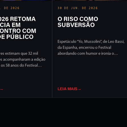
. DE 2026
30 DE JUN. DE 2026
2026 RETOMA
O RISO COMO
CIA EM
SUBVERSÃO
ONTRO COM
E PÚBLICO
Espetáculo “Yo, Mussolini”, de Leo Bassi,
da Espanha, encerrou o Festival
es estimam que 32 mil
abordando com humor e ironia o
es acompanharam a edição
extremismo político e ideológico
os 58 anos do Festival
l de Londrina, em 17 dias
ção intensa em ruas e
idade
→
LEIA MAIS
→