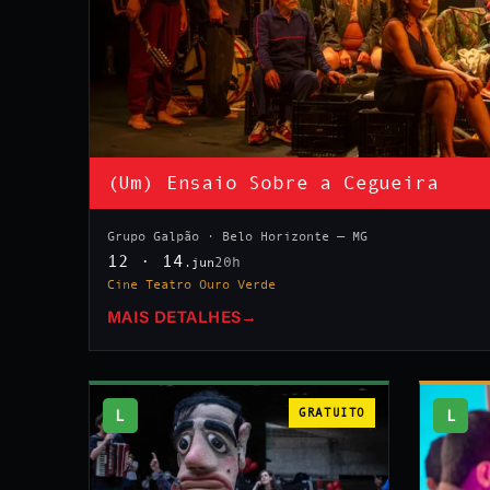
(Um) Ensaio Sobre a Cegueira
Grupo Galpão · Belo Horizonte — MG
12 · 14
20h
.jun
Cine Teatro Ouro Verde
MAIS DETALHES
→
L
GRATUITO
L