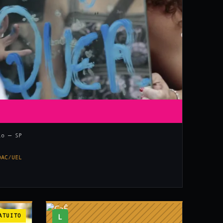
lo — SP
DAC/UEL
ATUITO
L