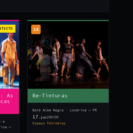
ATUITO
14
n: As
Re-Tinturas
icas
Balé Alma Negra · Londrina — PR
17
20h30
.jun
e e
Espaço Petrobras
rina —