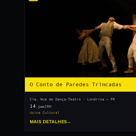
O Conto de Paredes Trincadas
Cia. Nua de Dança-Teatro · Londrina — PR
14
20h
.jun
Usina Cultural
MAIS DETALHES
→