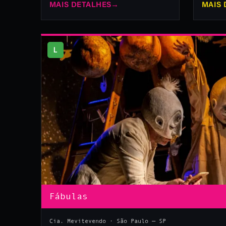
MAIS DETALHES
→
MAIS 
L
Fábulas
Cia. Mevitevendo · São Paulo — SP