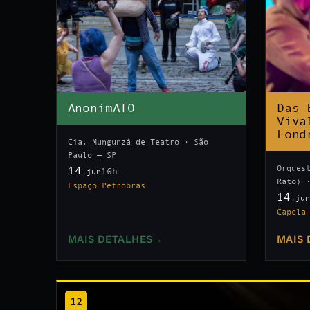
AnonimATO
Das 
Viva
Lond
Cia. Mungunzá de Teatro · São
Paulo — SP
Orques
14
16h
.jun
Rato) 
Espaço Petrobras
14
.ju
Capela
MAIS DETALHES
→
MAIS 
12