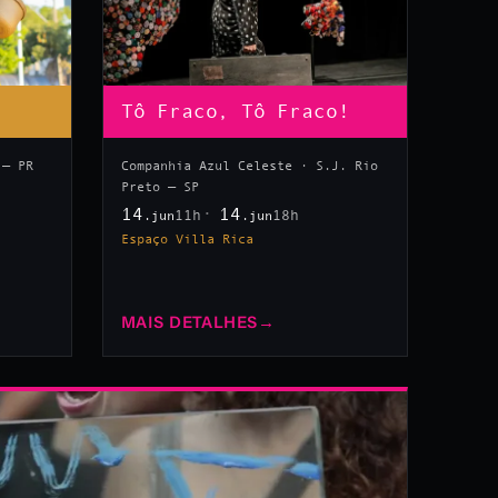
Tô Fraco, Tô Fraco!
 — PR
Companhia Azul Celeste · S.J. Rio
Preto — SP
14
14
11h
18h
.jun
.jun
Espaço Villa Rica
MAIS DETALHES
→