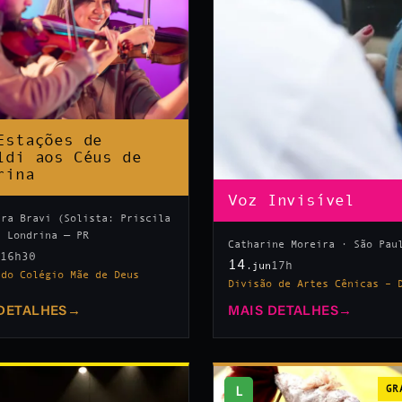
Estações de
ldi aos Céus de
rina
Voz Invisível
tra Bravi (Solista: Priscila
· Londrina — PR
Catharine Moreira · São Pau
16h30
n
14
17h
.jun
 do Colégio Mãe de Deus
Divisão de Artes Cênicas – 
DETALHES
→
MAIS DETALHES
→
L
GR