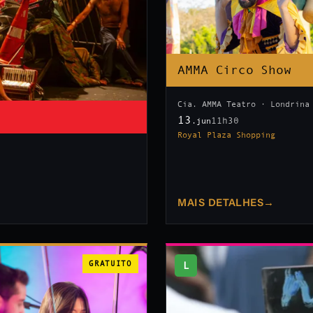
AMMA Circo Show
Cia. AMMA Teatro · Londrina
13
11h30
.jun
Royal Plaza Shopping
MAIS DETALHES
→
GRATUITO
L