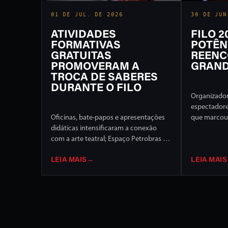
01 DE JUL. DE 2026
30 DE JUN
ATIVIDADES
FILO 
FORMATIVAS
POTÊN
GRATUITAS
REENC
PROMOVERAM A
GRAND
TROCA DE SABERES
DURANTE O FILO
Organizador
espectador
Oficinas, bate-papos e apresentações
que marcou 
didáticas intensificaram a conexão
Internaciona
com a arte teatral; Espaço Petrobras foi
de programa
um dos destaques
palcos da c
LEIA MAIS
→
LEIA MAIS