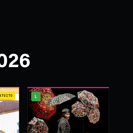
026
ATUITO
L