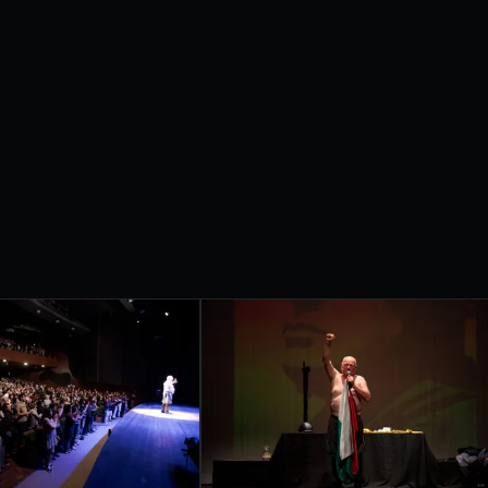
etrobras apresentam
IVAL
RNACIONAL
ONDRINA