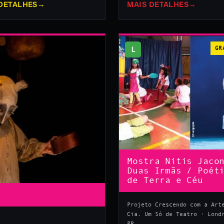
DETALHES
→
MAIS DETALHES
→
L
GR
Mostra Nitis Jaco
Duas Irmãs / Poét
de Terra e Céu
Projeto Crescendo com a Art
Cia. Um Só de Teatro · Lond
PR