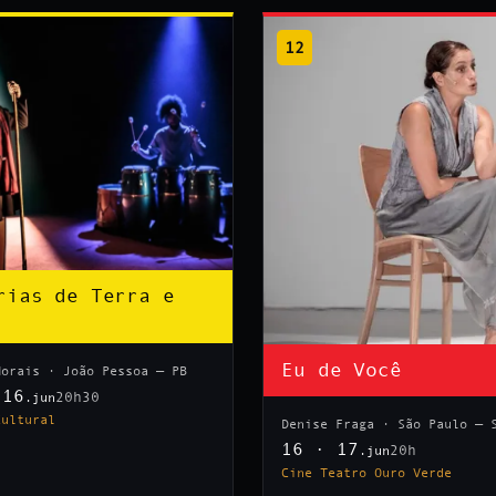
12
rias de Terra e
Eu de Você
Morais · João Pessoa — PB
 16
20h30
.jun
Cultural
Denise Fraga · São Paulo — 
16 · 17
20h
.jun
Cine Teatro Ouro Verde