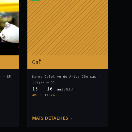
CaÊ
o — SP
Karma Coletivo de Artes Cênicas ·
Itajaí — SC
15 · 16
18h30
.jun
AML Cultural
MAIS DETALHES
→