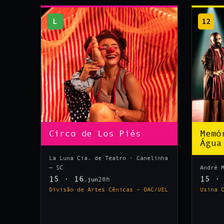
L
12
Circo de Los Piés
Memó
Água
La Luna Cia. de Teatro · Canelinha
— SC
André 
15 · 16
15 ·
20h
.jun
Divisão de Artes Cênicas – DAC/UEL
Usina 