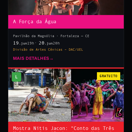
A Força da Água
Pavilhão da Magnólia · Fortaleza — CE
19
20
19h
20h
.jun
.jun
Divisão de Artes Cênicas – DAC/UEL
MAIS DETALHES
→
L
GRATUITO
Mostra Nitis Jacon: “Conto das Três