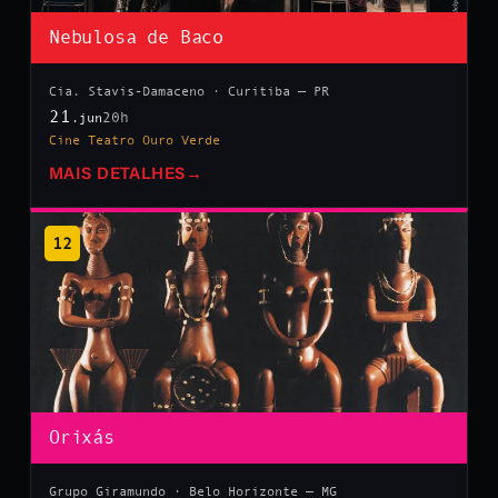
Nebulosa de Baco
Cia. Stavis-Damaceno · Curitiba — PR
21
20h
.jun
Cine Teatro Ouro Verde
MAIS DETALHES
→
12
Orixás
Grupo Giramundo · Belo Horizonte — MG