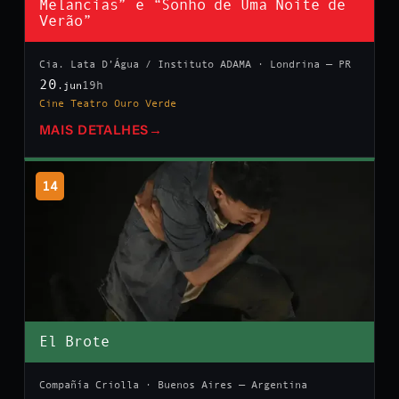
Melancias” e “Sonho de Uma Noite de
Verão”
Cia. Lata D’Água / Instituto ADAMA · Londrina — PR
20
19h
.jun
Cine Teatro Ouro Verde
MAIS DETALHES
→
14
El Brote
Compañía Criolla · Buenos Aires — Argentina