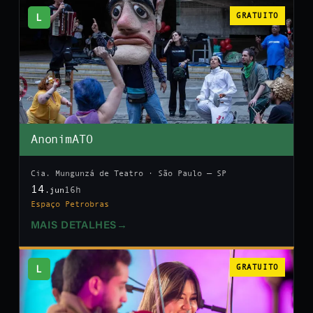
L
GRATUITO
AnonimATO
Cia. Mungunzá de Teatro · São Paulo — SP
14
16h
.jun
Espaço Petrobras
MAIS DETALHES
→
L
GRATUITO