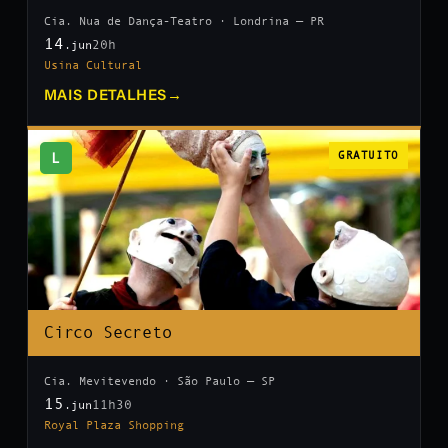
Cia. Nua de Dança-Teatro · Londrina — PR
14
20h
.jun
Usina Cultural
MAIS DETALHES
→
L
GRATUITO
Circo Secreto
Cia. Mevitevendo · São Paulo — SP
15
11h30
.jun
Royal Plaza Shopping