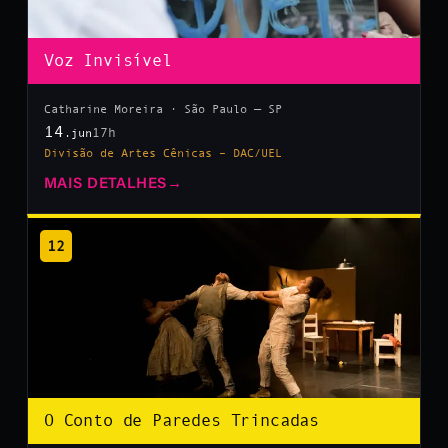
Voz Invisível
Catharine Moreira · São Paulo — SP
14
17h
.jun
Divisão de Artes Cênicas – DAC/UEL
MAIS DETALHES
→
12
O Conto de Paredes Trincadas