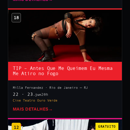
18
TIP – Antes Que Me Queimem Eu Mesma
Me Atiro no Fogo
Milla Fernandez · Rio de Janeiro — RJ
22 · 23
20h
.jun
Cine Teatro Ouro Verde
MAIS DETALHES
→
12
GRATUITO