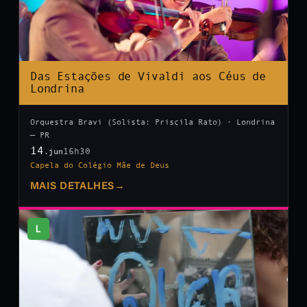
Das Estações de Vivaldi aos Céus de
Londrina
Orquestra Bravi (Solista: Priscila Rato) · Londrina
— PR
14
16h30
.jun
Capela do Colégio Mãe de Deus
MAIS DETALHES
→
L