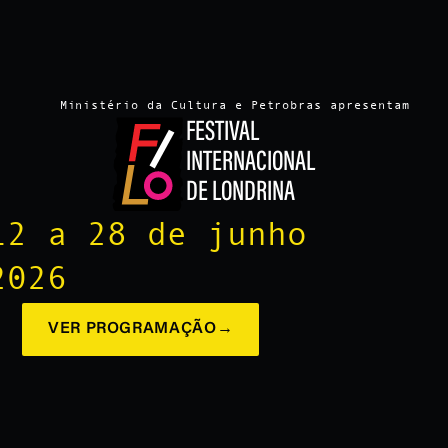
Ministério da Cultura e Petrobras apresentam
FESTIVAL
INTERNACIONAL
DE LONDRINA
12 a 28 de junho
2026
VER PROGRAMAÇÃO
→