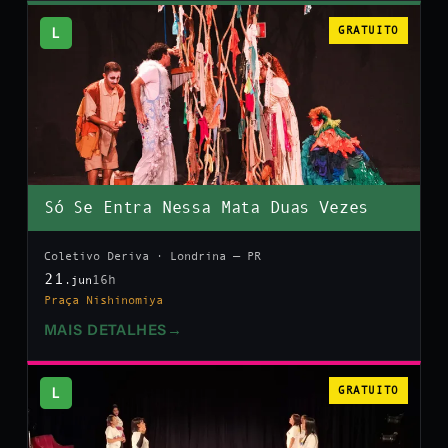
L
GRATUITO
Só Se Entra Nessa Mata Duas Vezes
Coletivo Deriva · Londrina — PR
21
16h
.jun
Praça Nishinomiya
MAIS DETALHES
→
L
GRATUITO