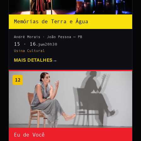
Memórias de Terra e Água
André Morais · João Pessoa — PB
15 · 16
20h30
.jun
Usina Cultural
MAIS DETALHES
→
12
Eu de Você