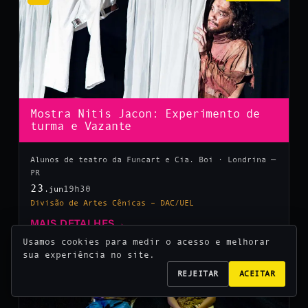
Mostra Nitis Jacon: Experimento de
turma e Vazante
Alunos de teatro da Funcart e Cia. Boi · Londrina —
PR
23
19h30
.jun
Divisão de Artes Cênicas – DAC/UEL
MAIS DETALHES
→
Usamos cookies para medir o acesso e melhorar
sua experiência no site.
10
REJEITAR
ACEITAR