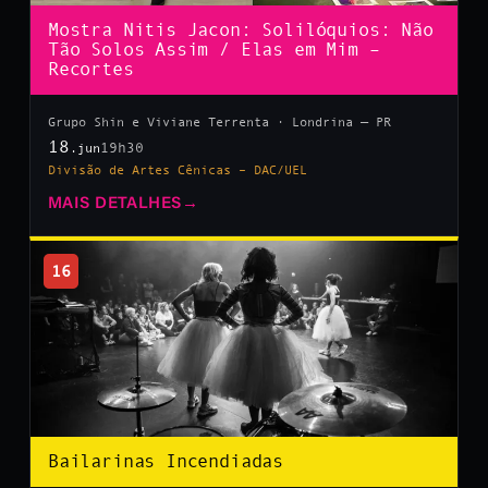
Mostra Nitis Jacon: Solilóquios: Não
Tão Solos Assim / Elas em Mim –
Recortes
Grupo Shin e Viviane Terrenta · Londrina — PR
18
19h30
.jun
Divisão de Artes Cênicas – DAC/UEL
MAIS DETALHES
→
16
Bailarinas Incendiadas