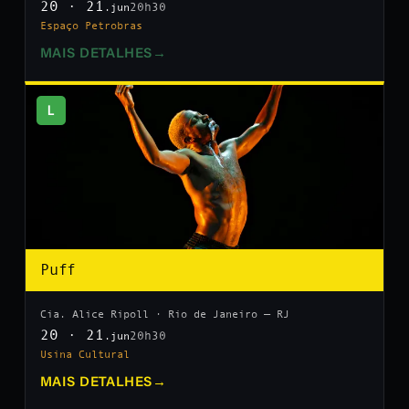
20 · 21
20h30
.jun
Espaço Petrobras
MAIS DETALHES
→
L
Puff
Cia. Alice Ripoll · Rio de Janeiro — RJ
20 · 21
20h30
.jun
Usina Cultural
MAIS DETALHES
→