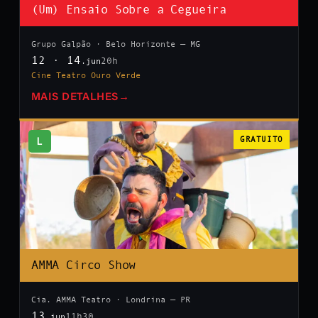
(Um) Ensaio Sobre a Cegueira
Grupo Galpão · Belo Horizonte — MG
12 · 14
20h
.jun
Cine Teatro Ouro Verde
MAIS DETALHES
→
L
GRATUITO
AMMA Circo Show
Cia. AMMA Teatro · Londrina — PR
13
11h30
.jun