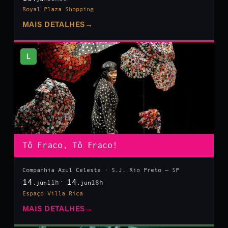
Royal Plaza Shopping
MAIS DETALHES
→
L
Tô Fraco, Tô Fraco!
Companhia Azul Celeste · S.J. Rio Preto — SP
14
14
11h
18h
.jun
.jun
Espaço Villa Rica
MAIS DETALHES
→