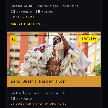
Luciana Acuña · Buenos Aires — Argentina
18
19
20h30
19h
.jun
.jun
Usina Cultural
MAIS DETALHES
→
12
GRATUITO
Leno Queria Nascer Flor
Núcleo Ás de Paus · Londrina — PR
19
16h30
.jun
Calçadão (em frente ao Ouro Verde)