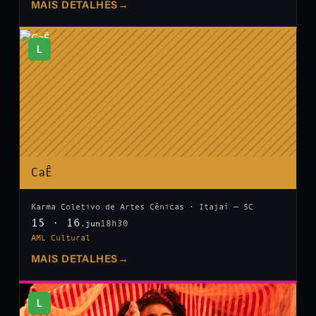
MAIS DETALHES
→
L
CaÊ
Karma Coletivo de Artes Cênicas · Itajaí — SC
15 · 16
18h30
.jun
AML Cultural
MAIS DETALHES
→
L