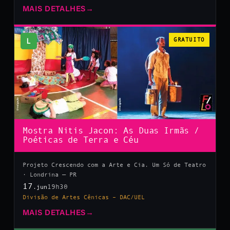
MAIS DETALHES
→
L
GRATUITO
Mostra Nitis Jacon: As Duas Irmãs /
Poéticas de Terra e Céu
Projeto Crescendo com a Arte e Cia. Um Só de Teatro
· Londrina — PR
17
19h30
.jun
Divisão de Artes Cênicas – DAC/UEL
MAIS DETALHES
→