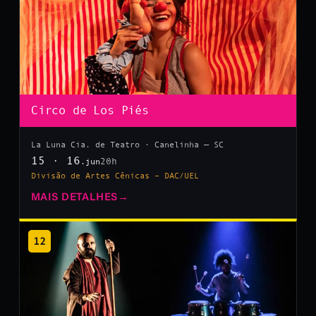
Circo de Los Piés
La Luna Cia. de Teatro · Canelinha — SC
15 · 16
20h
.jun
Divisão de Artes Cênicas – DAC/UEL
MAIS DETALHES
→
12