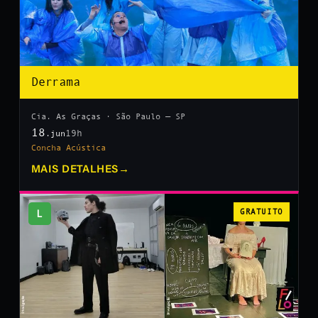
Derrama
Cia. As Graças · São Paulo — SP
18
19h
.jun
Concha Acústica
MAIS DETALHES
→
L
GRATUITO