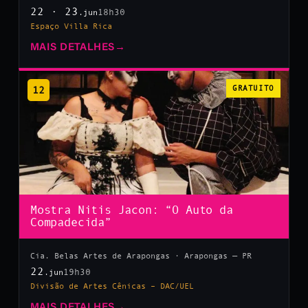
22 · 23
18h30
.jun
Espaço Villa Rica
MAIS DETALHES
→
12
GRATUITO
Mostra Nitis Jacon: “O Auto da
Compadecida”
Cia. Belas Artes de Arapongas · Arapongas — PR
22
19h30
.jun
Divisão de Artes Cênicas – DAC/UEL
MAIS DETALHES
→