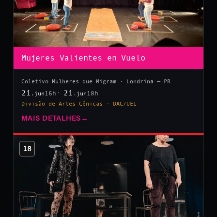
Mujeres Valientes en Vuelo
Coletivo Mulheres que Migram · Londrina — PR
21
21
16h
18h
.jun
.jun
Divisão de Artes Cênicas – DAC/UEL
MAIS DETALHES
→
18