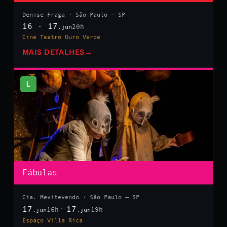
Denise Fraga · São Paulo — SP
16 · 17
20h
.jun
Cine Teatro Ouro Verde
MAIS DETALHES
→
L
Fábulas
Cia. Mevitevendo · São Paulo — SP
17
17
16h
19h
.jun
.jun
Espaço Villa Rica