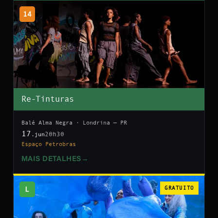
14
Re-Tinturas
Balé Alma Negra · Londrina — PR
17
20h30
.jun
Espaço Petrobras
MAIS DETALHES
→
L
GRATUITO