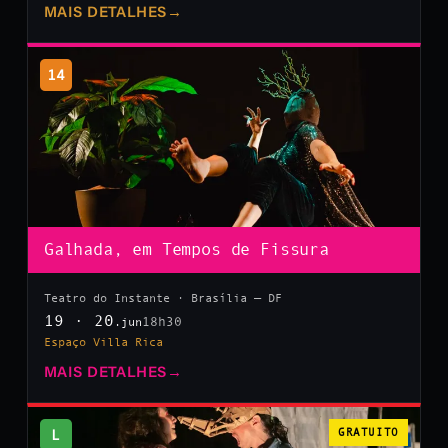
MAIS DETALHES
→
14
Galhada, em Tempos de Fissura
Teatro do Instante · Brasília — DF
19 · 20
18h30
.jun
Espaço Villa Rica
MAIS DETALHES
→
L
GRATUITO