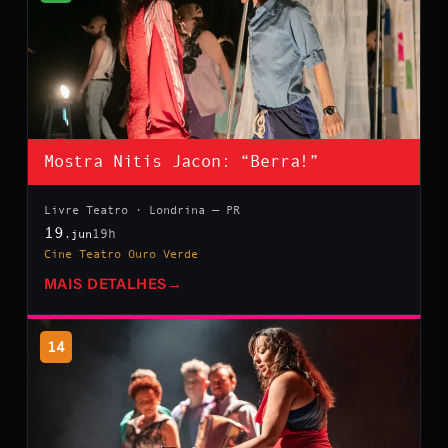
Mostra Nitis Jacon: “Berra!”
Livre Teatro · Londrina — PR
19
19h
.jun
Cine Teatro Ouro Verde
MAIS DETALHES
→
14