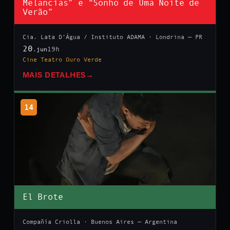
Melancias” e “Sonho de Uma Noite de
Verão”
Cia. Lata D’Água / Instituto ADAMA · Londrina — PR
20
19h
.jun
Cine Teatro Ouro Verde
MAIS DETALHES
→
14
El Brote
Compañía Criolla · Buenos Aires — Argentina