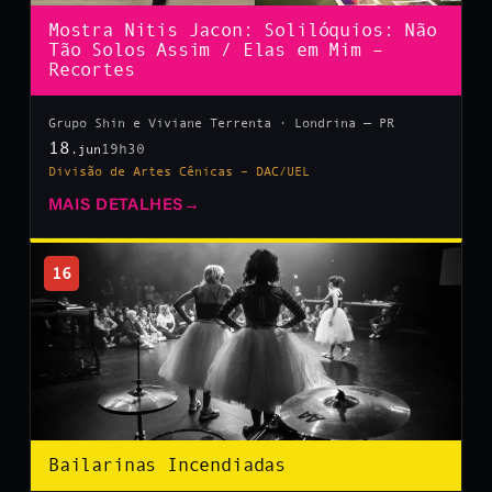
Mostra Nitis Jacon: Solilóquios: Não
Tão Solos Assim / Elas em Mim –
Recortes
Grupo Shin e Viviane Terrenta · Londrina — PR
18
19h30
.jun
Divisão de Artes Cênicas – DAC/UEL
MAIS DETALHES
→
16
Bailarinas Incendiadas