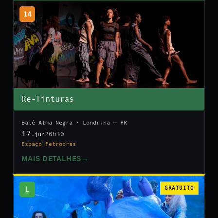
14
Re-Tinturas
Balé Alma Negra · Londrina — PR
17
20h30
.jun
Espaço Petrobras
MAIS DETALHES
→
L
GRATUITO