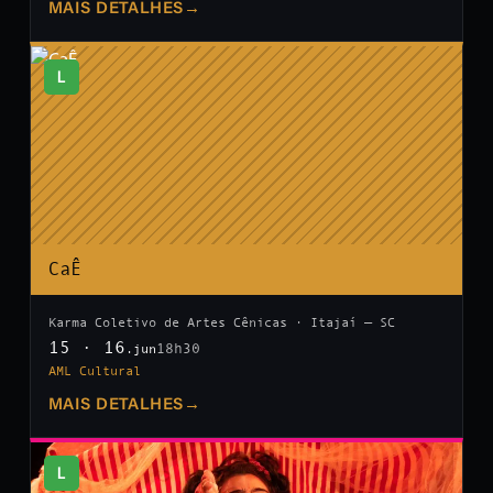
MAIS DETALHES
→
L
CaÊ
Karma Coletivo de Artes Cênicas · Itajaí — SC
15 · 16
18h30
.jun
AML Cultural
MAIS DETALHES
→
L