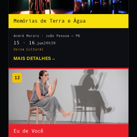
Memórias de Terra e Água
André Morais · João Pessoa — PB
15 · 16
20h30
.jun
Usina Cultural
MAIS DETALHES
→
12
Eu de Você