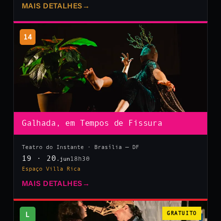
MAIS DETALHES
→
14
Galhada, em Tempos de Fissura
Teatro do Instante · Brasília — DF
19 · 20
18h30
.jun
Espaço Villa Rica
MAIS DETALHES
→
L
GRATUITO