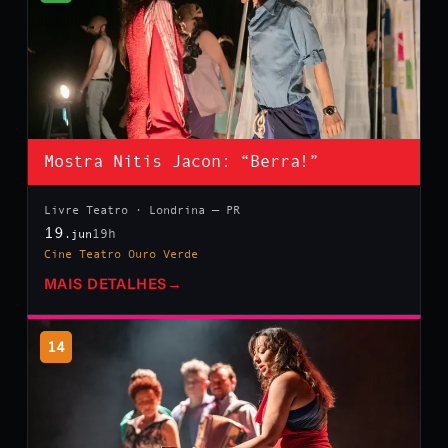
Mostra Nitis Jacon: “Berra!”
Livre Teatro · Londrina — PR
19
19h
.jun
Cine Teatro Ouro Verde
MAIS DETALHES
→
14