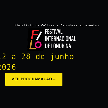
Ministério da Cultura e Petrobras apresentam
FESTIVAL
INTERNACIONAL
DE LONDRINA
12 a 28 de junho
2026
VER PROGRAMAÇÃO
→