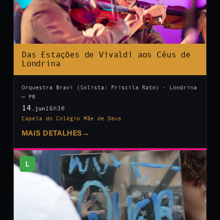
Das Estações de Vivaldi aos Céus de
Londrina
Orquestra Bravi (Solista: Priscila Rato) · Londrina
— PR
14
16h30
.jun
Capela do Colégio Mãe de Deus
MAIS DETALHES
→
L