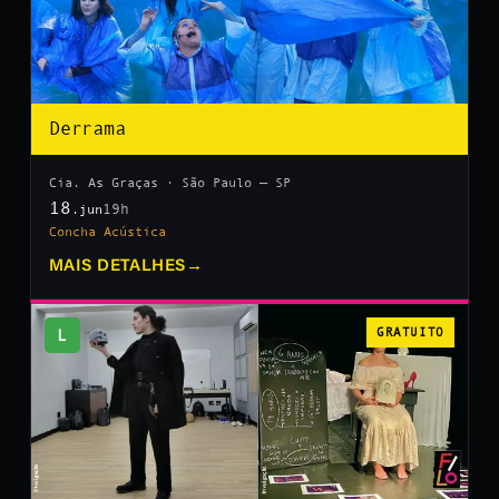
Derrama
Cia. As Graças · São Paulo — SP
18
19h
.jun
Concha Acústica
MAIS DETALHES
→
L
GRATUITO