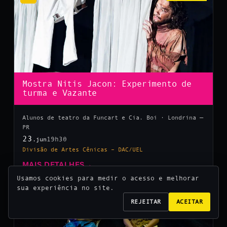
Mostra Nitis Jacon: Experimento de
turma e Vazante
Alunos de teatro da Funcart e Cia. Boi · Londrina —
PR
23
19h30
.jun
Divisão de Artes Cênicas – DAC/UEL
MAIS DETALHES
→
Usamos cookies para medir o acesso e melhorar
sua experiência no site.
10
REJEITAR
ACEITAR