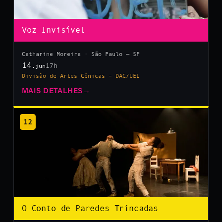
Voz Invisível
Catharine Moreira · São Paulo — SP
14
17h
.jun
Divisão de Artes Cênicas – DAC/UEL
MAIS DETALHES
→
12
O Conto de Paredes Trincadas