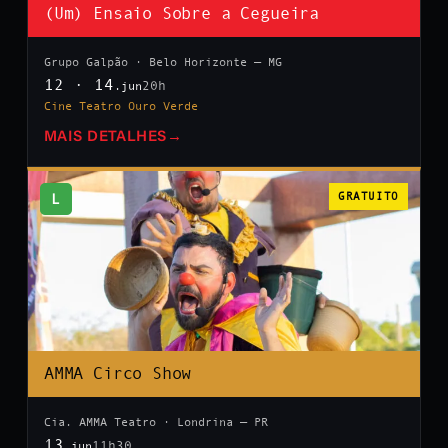
(Um) Ensaio Sobre a Cegueira
Grupo Galpão · Belo Horizonte — MG
12 · 14
20h
.jun
Cine Teatro Ouro Verde
MAIS DETALHES
→
L
GRATUITO
AMMA Circo Show
Cia. AMMA Teatro · Londrina — PR
13
11h30
.jun