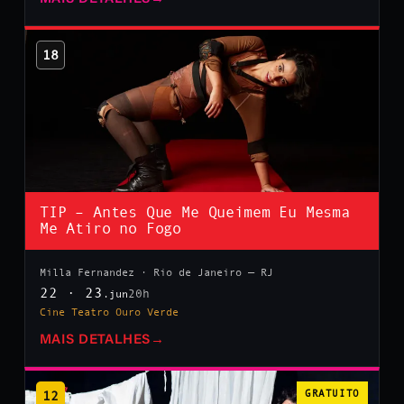
18
TIP – Antes Que Me Queimem Eu Mesma
Me Atiro no Fogo
Milla Fernandez · Rio de Janeiro — RJ
22 · 23
20h
.jun
Cine Teatro Ouro Verde
MAIS DETALHES
→
12
GRATUITO