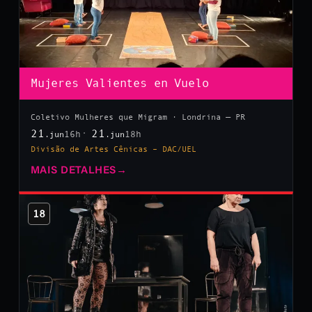
Mujeres Valientes en Vuelo
Coletivo Mulheres que Migram · Londrina — PR
21
21
16h
18h
.jun
.jun
Divisão de Artes Cênicas – DAC/UEL
MAIS DETALHES
→
18