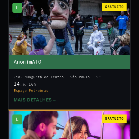
L
GRATUITO
AnonimATO
Cia. Mungunzá de Teatro · São Paulo — SP
14
16h
.jun
Espaço Petrobras
MAIS DETALHES
→
L
GRATUITO