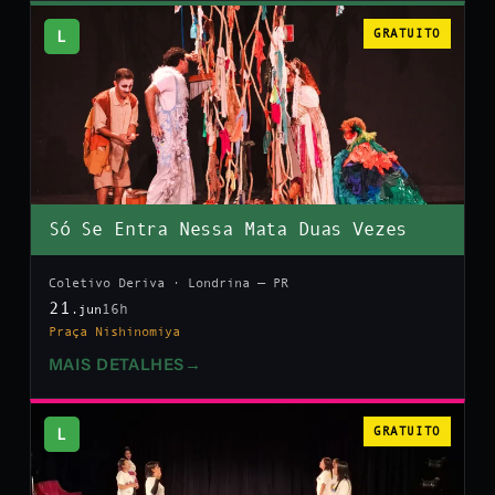
L
GRATUITO
Só Se Entra Nessa Mata Duas Vezes
Coletivo Deriva · Londrina — PR
21
16h
.jun
Praça Nishinomiya
MAIS DETALHES
→
L
GRATUITO