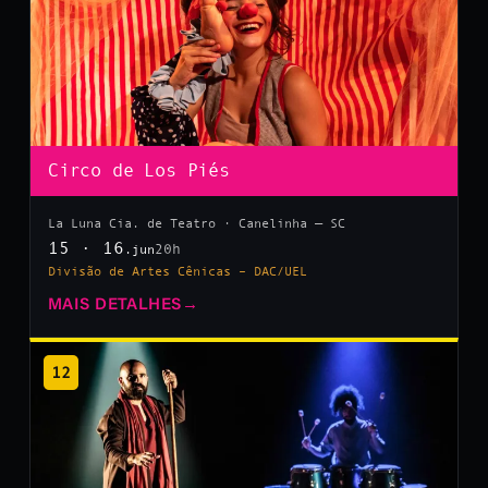
Circo de Los Piés
La Luna Cia. de Teatro · Canelinha — SC
15 · 16
20h
.jun
Divisão de Artes Cênicas – DAC/UEL
MAIS DETALHES
→
12