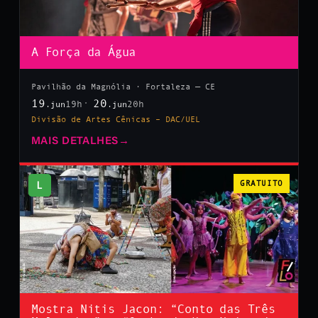
A Força da Água
Pavilhão da Magnólia · Fortaleza — CE
19
20
19h
20h
.jun
.jun
Divisão de Artes Cênicas – DAC/UEL
MAIS DETALHES
→
L
GRATUITO
Mostra Nitis Jacon: “Conto das Três