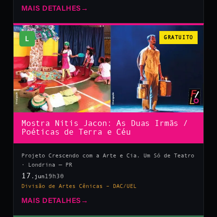
MAIS DETALHES
→
L
GRATUITO
Mostra Nitis Jacon: As Duas Irmãs /
Poéticas de Terra e Céu
Projeto Crescendo com a Arte e Cia. Um Só de Teatro
· Londrina — PR
17
19h30
.jun
Divisão de Artes Cênicas – DAC/UEL
MAIS DETALHES
→