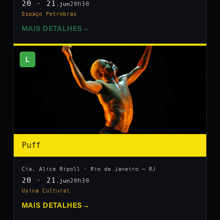
20 · 21
20h30
.jun
Espaço Petrobras
MAIS DETALHES
→
L
Puff
Cia. Alice Ripoll · Rio de Janeiro — RJ
20 · 21
20h30
.jun
Usina Cultural
MAIS DETALHES
→