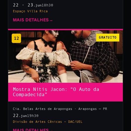
22 · 23
18h30
.jun
Espaço Villa Rica
MAIS DETALHES
→
12
GRATUITO
Mostra Nitis Jacon: “O Auto da
Compadecida”
Cia. Belas Artes de Arapongas · Arapongas — PR
22
19h30
.jun
Divisão de Artes Cênicas – DAC/UEL
MAIS DETALHES
→