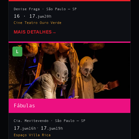
Denise Fraga · São Paulo — SP
16 · 17
20h
.jun
Cine Teatro Ouro Verde
MAIS DETALHES
→
L
Fábulas
Cia. Mevitevendo · São Paulo — SP
17
17
16h
19h
.jun
.jun
Espaço Villa Rica