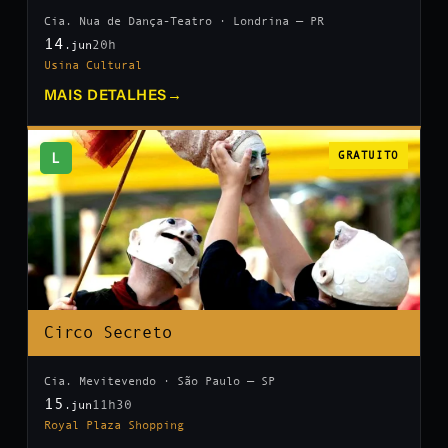
Cia. Nua de Dança-Teatro · Londrina — PR
14
20h
.jun
Usina Cultural
MAIS DETALHES
→
L
GRATUITO
Circo Secreto
Cia. Mevitevendo · São Paulo — SP
15
11h30
.jun
Royal Plaza Shopping