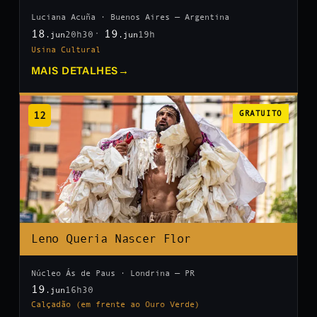
Luciana Acuña · Buenos Aires — Argentina
18
19
20h30
19h
.jun
.jun
Usina Cultural
MAIS DETALHES
→
12
GRATUITO
Leno Queria Nascer Flor
Núcleo Ás de Paus · Londrina — PR
19
16h30
.jun
Calçadão (em frente ao Ouro Verde)