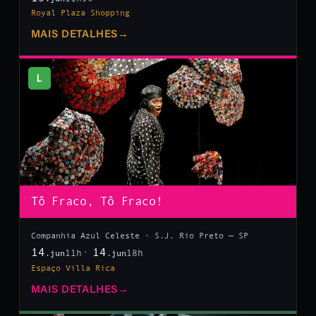
Royal Plaza Shopping
MAIS DETALHES
→
L
Tô Fraco, Tô Fraco!
Companhia Azul Celeste · S.J. Rio Preto — SP
14
14
11h
18h
.jun
.jun
Espaço Villa Rica
MAIS DETALHES
→