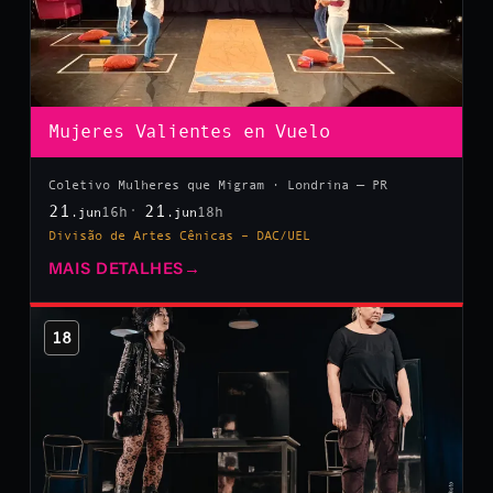
Mujeres Valientes en Vuelo
Coletivo Mulheres que Migram · Londrina — PR
21
21
16h
18h
.jun
.jun
Divisão de Artes Cênicas – DAC/UEL
MAIS DETALHES
→
18