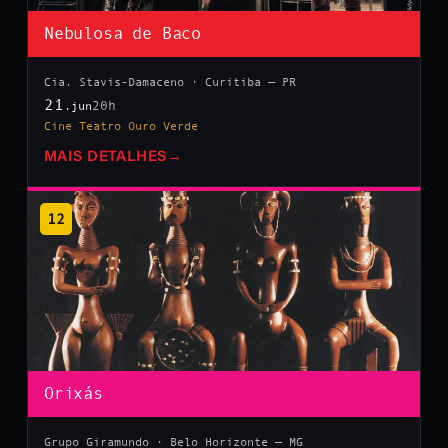
Nebulosa de Baco
Cia. Stavis-Damaceno · Curitiba — PR
21
20h
.jun
Cine Teatro Ouro Verde
MAIS DETALHES
→
12
Orixás
Grupo Giramundo · Belo Horizonte — MG