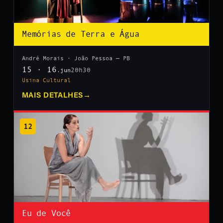
Memórias de Terra e Água
André Morais · João Pessoa — PB
15 · 16
20h30
.jun
Usina Cultural
MAIS DETALHES
→
12
Eu de Você