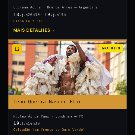
Luciana Acuña · Buenos Aires — Argentina
18
19
20h30
19h
.jun
.jun
Usina Cultural
MAIS DETALHES
→
12
GRATUITO
Leno Queria Nascer Flor
Núcleo Ás de Paus · Londrina — PR
19
16h30
.jun
Calçadão (em frente ao Ouro Verde)