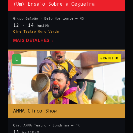
(Um) Ensaio Sobre a Cegueira
Grupo Galpão · Belo Horizonte — MG
12 · 14
20h
.jun
Cine Teatro Ouro Verde
MAIS DETALHES
→
L
GRATUITO
AMMA Circo Show
Cia. AMMA Teatro · Londrina — PR
13
11h30
.jun