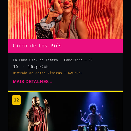
Circo de Los Piés
La Luna Cia. de Teatro · Canelinha — SC
15 · 16
20h
.jun
Divisão de Artes Cênicas – DAC/UEL
MAIS DETALHES
→
12