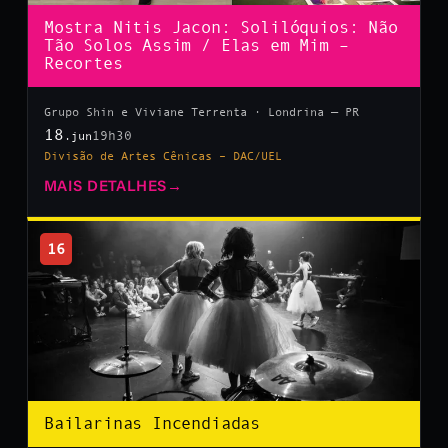
Mostra Nitis Jacon: Solilóquios: Não
Tão Solos Assim / Elas em Mim –
Recortes
Grupo Shin e Viviane Terrenta · Londrina — PR
18
19h30
.jun
Divisão de Artes Cênicas – DAC/UEL
MAIS DETALHES
→
16
Bailarinas Incendiadas