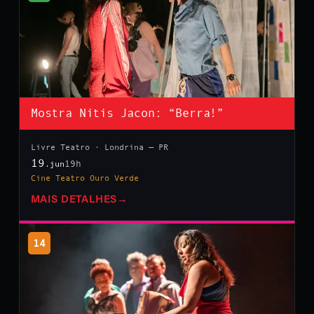
Mostra Nitis Jacon: “Berra!”
Livre Teatro · Londrina — PR
19
19h
.jun
Cine Teatro Ouro Verde
MAIS DETALHES
→
14