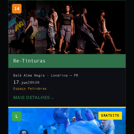
14
Re-Tinturas
Balé Alma Negra · Londrina — PR
17
20h30
.jun
Espaço Petrobras
MAIS DETALHES
→
L
GRATUITO