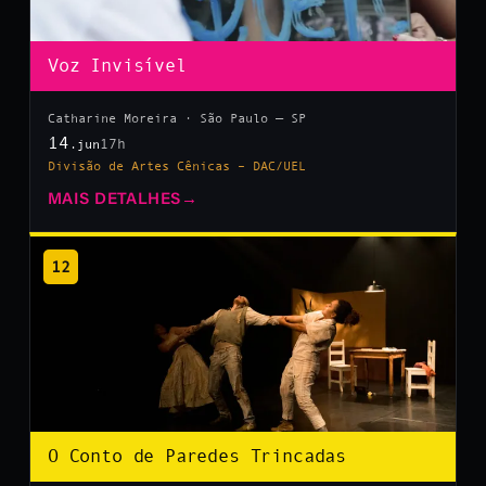
Voz Invisível
Catharine Moreira · São Paulo — SP
14
17h
.jun
Divisão de Artes Cênicas – DAC/UEL
MAIS DETALHES
→
12
O Conto de Paredes Trincadas