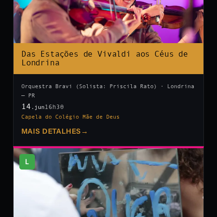
Das Estações de Vivaldi aos Céus de
Londrina
Orquestra Bravi (Solista: Priscila Rato) · Londrina
— PR
14
16h30
.jun
Capela do Colégio Mãe de Deus
MAIS DETALHES
→
L