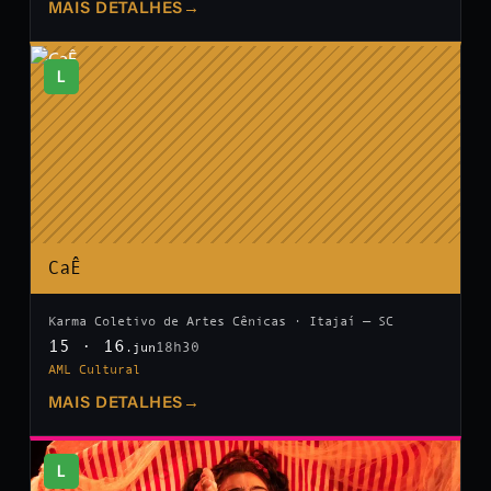
MAIS DETALHES
→
L
CaÊ
Karma Coletivo de Artes Cênicas · Itajaí — SC
15 · 16
18h30
.jun
AML Cultural
MAIS DETALHES
→
L