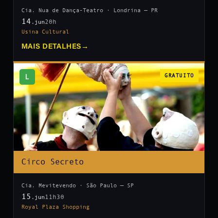
Cia. Nua de Dança-Teatro · Londrina — PR
14
20h
.jun
Usina Cultural
MAIS DETALHES
→
L
GRATUITO
Circo Secreto
Cia. Mevitevendo · São Paulo — SP
15
11h30
.jun
Royal Plaza Shopping