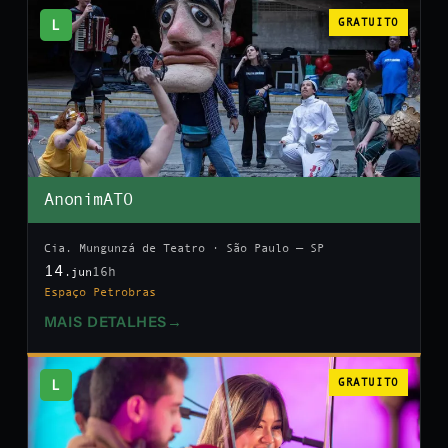
L
GRATUITO
AnonimATO
Cia. Mungunzá de Teatro · São Paulo — SP
14
16h
.jun
Espaço Petrobras
MAIS DETALHES
→
L
GRATUITO