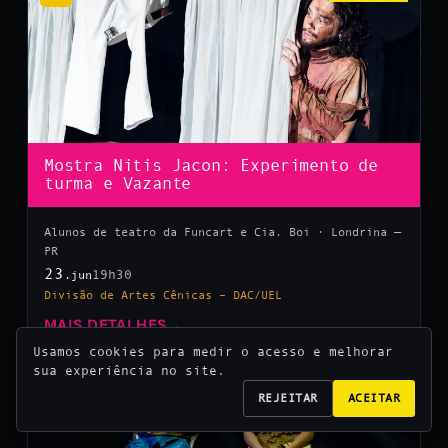
Mostra Nitis Jacon: Experimento de
turma e Vazante
Alunos de teatro da Funcart e Cia. Boi · Londrina —
PR
23
19h30
.jun
Divisão de Artes Cênicas – DAC/UEL
MAIS DETALHES
→
Usamos cookies para medir o acesso e melhorar
sua experiência no site.
10
REJEITAR
ACEITAR