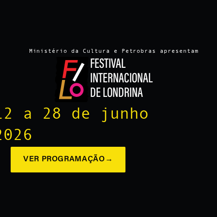
Ministério da Cultura e Petrobras apresentam
FESTIVAL
INTERNACIONAL
DE LONDRINA
12 a 28 de junho
2026
VER PROGRAMAÇÃO
→