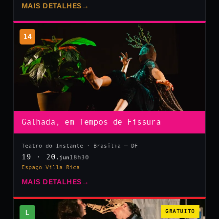
MAIS DETALHES
→
14
Galhada, em Tempos de Fissura
Teatro do Instante · Brasília — DF
19 · 20
18h30
.jun
Espaço Villa Rica
MAIS DETALHES
→
L
GRATUITO