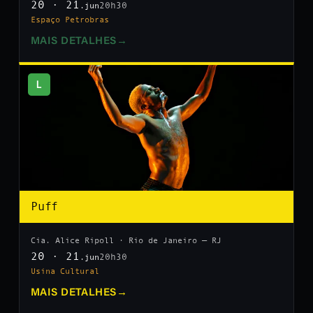
20 · 21
20h30
.jun
Espaço Petrobras
MAIS DETALHES
→
L
Puff
Cia. Alice Ripoll · Rio de Janeiro — RJ
20 · 21
20h30
.jun
Usina Cultural
MAIS DETALHES
→