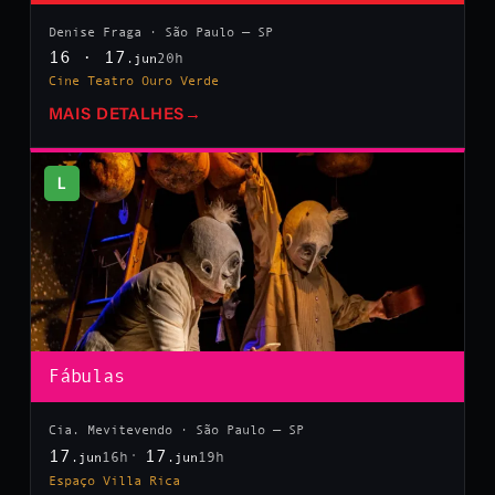
Denise Fraga · São Paulo — SP
16 · 17
20h
.jun
Cine Teatro Ouro Verde
MAIS DETALHES
→
L
Fábulas
Cia. Mevitevendo · São Paulo — SP
17
17
16h
19h
.jun
.jun
Espaço Villa Rica