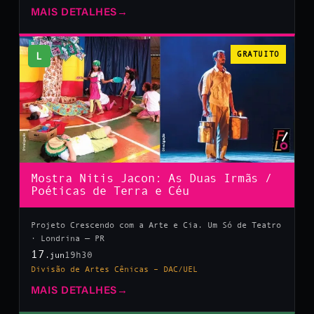
MAIS DETALHES
→
L
GRATUITO
Mostra Nitis Jacon: As Duas Irmãs /
Poéticas de Terra e Céu
Projeto Crescendo com a Arte e Cia. Um Só de Teatro
· Londrina — PR
17
19h30
.jun
Divisão de Artes Cênicas – DAC/UEL
MAIS DETALHES
→