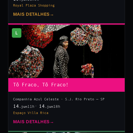
Royal Plaza Shopping
MAIS DETALHES
→
L
Tô Fraco, Tô Fraco!
Companhia Azul Celeste · S.J. Rio Preto — SP
14
14
11h
18h
.jun
.jun
Espaço Villa Rica
MAIS DETALHES
→