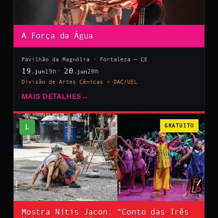
A Força da Água
Pavilhão da Magnólia · Fortaleza — CE
19
20
19h
20h
.jun
.jun
Divisão de Artes Cênicas – DAC/UEL
MAIS DETALHES
→
L
GRATUITO
Mostra Nitis Jacon: “Conto das Três