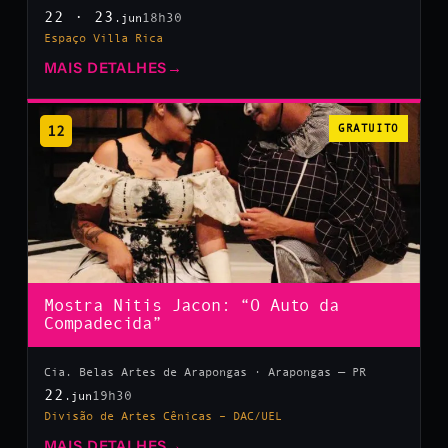
22 · 23
18h30
.jun
Espaço Villa Rica
MAIS DETALHES
→
12
GRATUITO
Mostra Nitis Jacon: “O Auto da
Compadecida”
Cia. Belas Artes de Arapongas · Arapongas — PR
22
19h30
.jun
Divisão de Artes Cênicas – DAC/UEL
MAIS DETALHES
→