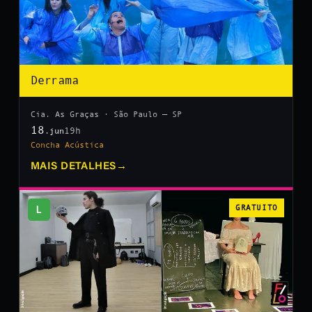
Derrama
Cia. As Graças · São Paulo — SP
18
19h
.jun
Concha Acústica
MAIS DETALHES
→
L
GRATUITO