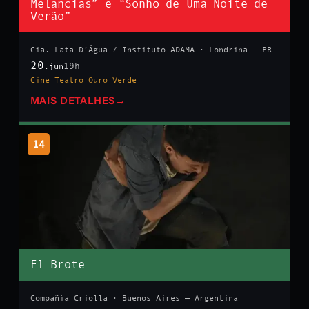
Melancias” e “Sonho de Uma Noite de
Verão”
Cia. Lata D’Água / Instituto ADAMA · Londrina — PR
20
19h
.jun
Cine Teatro Ouro Verde
MAIS DETALHES
→
14
El Brote
Compañía Criolla · Buenos Aires — Argentina