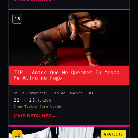
18
TIP – Antes Que Me Queimem Eu Mesma
Me Atiro no Fogo
Milla Fernandez · Rio de Janeiro — RJ
22 · 23
20h
.jun
Cine Teatro Ouro Verde
MAIS DETALHES
→
12
GRATUITO