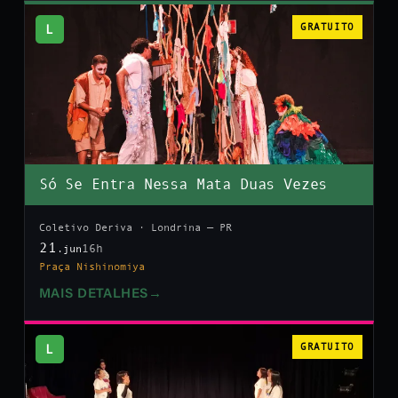
L
GRATUITO
Só Se Entra Nessa Mata Duas Vezes
Coletivo Deriva · Londrina — PR
21
16h
.jun
Praça Nishinomiya
MAIS DETALHES
→
L
GRATUITO