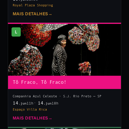
Royal Plaza Shopping
MAIS DETALHES
→
L
Tô Fraco, Tô Fraco!
Companhia Azul Celeste · S.J. Rio Preto — SP
14
14
11h
18h
.jun
.jun
Espaço Villa Rica
MAIS DETALHES
→