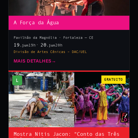
A Força da Água
Pavilhão da Magnólia · Fortaleza — CE
19
20
19h
20h
.jun
.jun
Divisão de Artes Cênicas – DAC/UEL
MAIS DETALHES
→
L
GRATUITO
Mostra Nitis Jacon: “Conto das Três