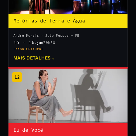
Memórias de Terra e Água
André Morais · João Pessoa — PB
15 · 16
20h30
.jun
Usina Cultural
MAIS DETALHES
→
12
Eu de Você