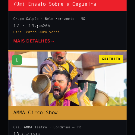
(Um) Ensaio Sobre a Cegueira
Grupo Galpão · Belo Horizonte — MG
12 · 14
20h
.jun
Cine Teatro Ouro Verde
MAIS DETALHES
→
L
GRATUITO
AMMA Circo Show
Cia. AMMA Teatro · Londrina — PR
13
11h30
.jun