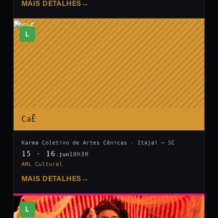
MAIS DETALHES
→
L
CaÊ
Karma Coletivo de Artes Cênicas · Itajaí — SC
15 · 16
18h30
.jun
AML Cultural
MAIS DETALHES
→
L