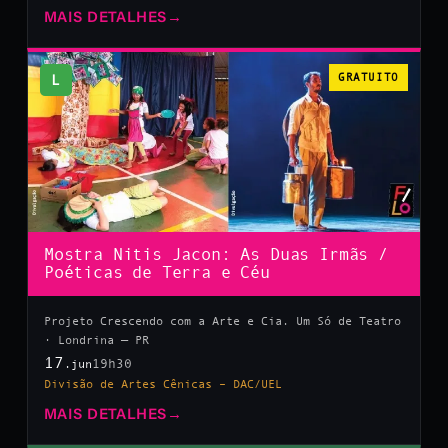
MAIS DETALHES
→
L
GRATUITO
Mostra Nitis Jacon: As Duas Irmãs /
Poéticas de Terra e Céu
Projeto Crescendo com a Arte e Cia. Um Só de Teatro
· Londrina — PR
17
19h30
.jun
Divisão de Artes Cênicas – DAC/UEL
MAIS DETALHES
→