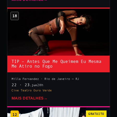
18
TIP – Antes Que Me Queimem Eu Mesma
Me Atiro no Fogo
Milla Fernandez · Rio de Janeiro — RJ
22 · 23
20h
.jun
Cine Teatro Ouro Verde
MAIS DETALHES
→
12
GRATUITO