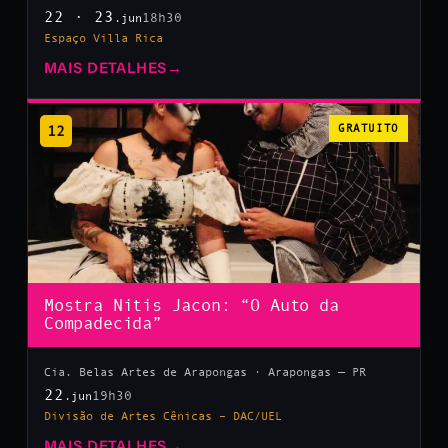
22 · 23
18h30
.jun
Espaço Villa Rica
MAIS DETALHES
→
12
GRATUITO
Mostra Nitis Jacon: “O Auto da
Compadecida”
Cia. Belas Artes de Arapongas · Arapongas — PR
22
19h30
.jun
Divisão de Artes Cênicas – DAC/UEL
MAIS DETALHES
→