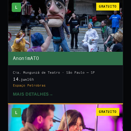
L
GRATUITO
AnonimATO
Cia. Mungunzá de Teatro · São Paulo — SP
14
16h
.jun
Espaço Petrobras
MAIS DETALHES
→
L
GRATUITO