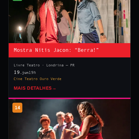
Mostra Nitis Jacon: “Berra!”
Livre Teatro · Londrina — PR
19
19h
.jun
Cine Teatro Ouro Verde
MAIS DETALHES
→
14