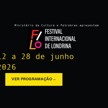
Ministério da Cultura e Petrobras apresentam
FESTIVAL
INTERNACIONAL
DE LONDRINA
12 a 28 de junho
2026
VER PROGRAMAÇÃO
→