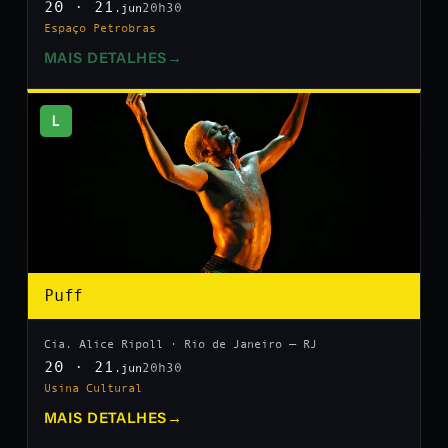
20 · 21
20h30
.jun
Espaço Petrobras
MAIS DETALHES
→
L
Puff
Cia. Alice Ripoll · Rio de Janeiro — RJ
20 · 21
20h30
.jun
Usina Cultural
MAIS DETALHES
→