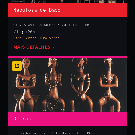
Nebulosa de Baco
Cia. Stavis-Damaceno · Curitiba — PR
21
20h
.jun
Cine Teatro Ouro Verde
MAIS DETALHES
→
12
Orixás
Grupo Giramundo · Belo Horizonte — MG