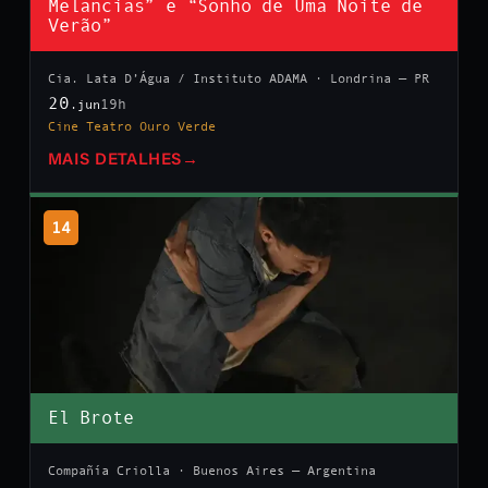
Melancias” e “Sonho de Uma Noite de
Verão”
Cia. Lata D’Água / Instituto ADAMA · Londrina — PR
20
19h
.jun
Cine Teatro Ouro Verde
MAIS DETALHES
→
14
El Brote
Compañía Criolla · Buenos Aires — Argentina