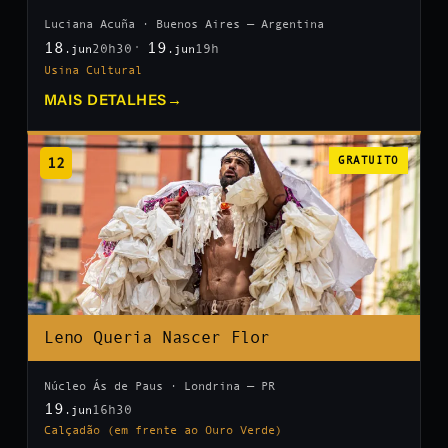
Luciana Acuña · Buenos Aires — Argentina
18
19
20h30
19h
.jun
.jun
Usina Cultural
MAIS DETALHES
→
12
GRATUITO
Leno Queria Nascer Flor
Núcleo Ás de Paus · Londrina — PR
19
16h30
.jun
Calçadão (em frente ao Ouro Verde)