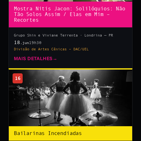
Mostra Nitis Jacon: Solilóquios: Não
Tão Solos Assim / Elas em Mim –
Recortes
Grupo Shin e Viviane Terrenta · Londrina — PR
18
19h30
.jun
Divisão de Artes Cênicas – DAC/UEL
MAIS DETALHES
→
16
Bailarinas Incendiadas