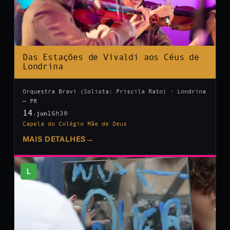
Das Estações de Vivaldi aos Céus de
Londrina
Orquestra Bravi (Solista: Priscila Rato) · Londrina
— PR
14
16h30
.jun
Capela do Colégio Mãe de Deus
MAIS DETALHES
→
L