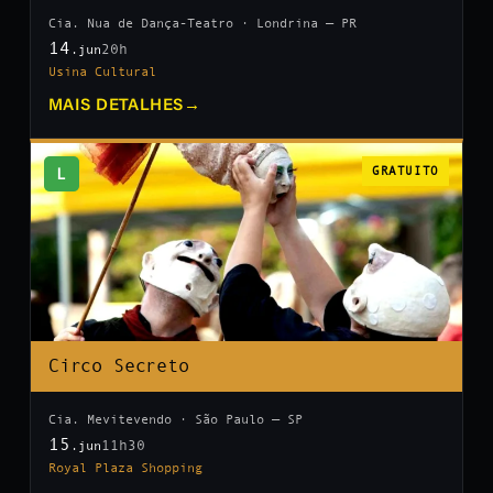
Cia. Nua de Dança-Teatro · Londrina — PR
14
20h
.jun
Usina Cultural
MAIS DETALHES
→
L
GRATUITO
Circo Secreto
Cia. Mevitevendo · São Paulo — SP
15
11h30
.jun
Royal Plaza Shopping