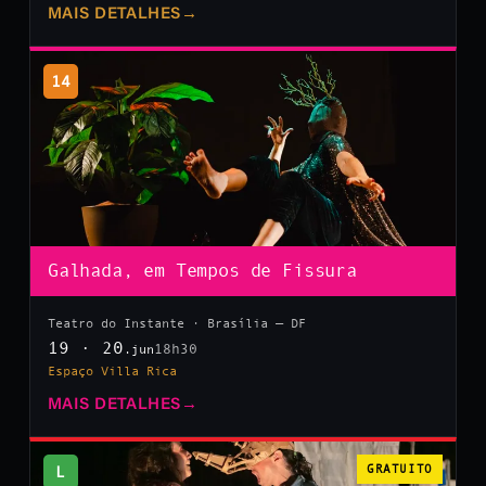
MAIS DETALHES
→
14
Galhada, em Tempos de Fissura
Teatro do Instante · Brasília — DF
19 · 20
18h30
.jun
Espaço Villa Rica
MAIS DETALHES
→
L
GRATUITO