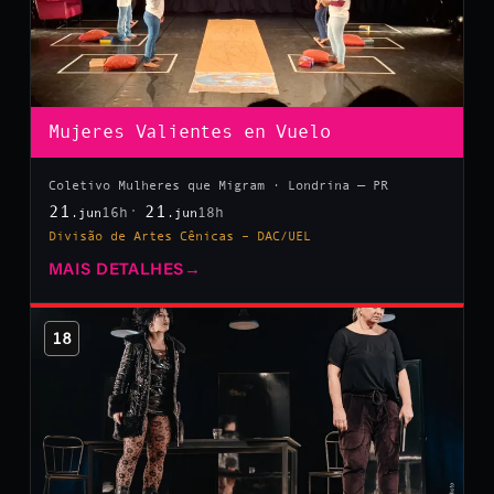
Mujeres Valientes en Vuelo
Coletivo Mulheres que Migram · Londrina — PR
21
21
16h
18h
.jun
.jun
Divisão de Artes Cênicas – DAC/UEL
MAIS DETALHES
→
18