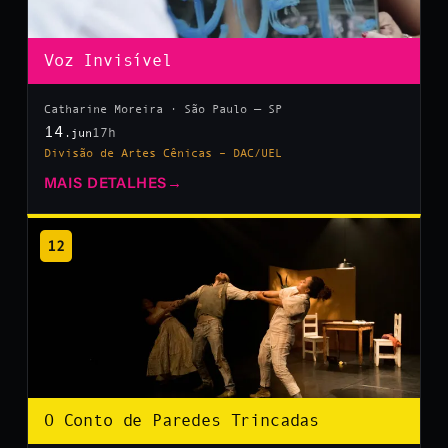
Voz Invisível
Catharine Moreira · São Paulo — SP
14
17h
.jun
Divisão de Artes Cênicas – DAC/UEL
MAIS DETALHES
→
12
O Conto de Paredes Trincadas