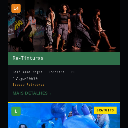
14
Re-Tinturas
Balé Alma Negra · Londrina — PR
17
20h30
.jun
Espaço Petrobras
MAIS DETALHES
→
L
GRATUITO