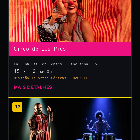
Circo de Los Piés
La Luna Cia. de Teatro · Canelinha — SC
15 · 16
20h
.jun
Divisão de Artes Cênicas – DAC/UEL
MAIS DETALHES
→
12