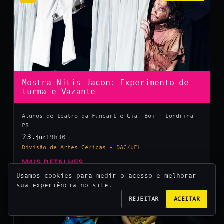
Mostra Nitis Jacon: Experimento de
turma e Vazante
Alunos de teatro da Funcart e Cia. Boi · Londrina —
PR
23
19h30
.jun
Divisão de Artes Cênicas – DAC/UEL
MAIS DETALHES
→
Usamos cookies para medir o acesso e melhorar
sua experiência no site.
10
REJEITAR
ACEITAR