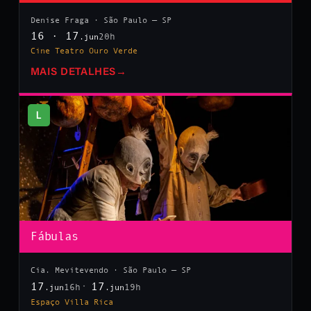
Denise Fraga · São Paulo — SP
16 · 17
20h
.jun
Cine Teatro Ouro Verde
MAIS DETALHES
→
L
Fábulas
Cia. Mevitevendo · São Paulo — SP
17
17
16h
19h
.jun
.jun
Espaço Villa Rica