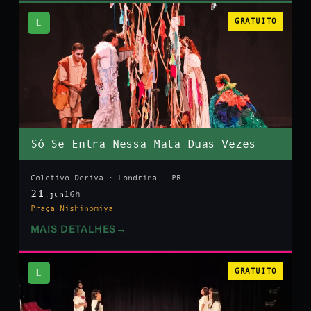
L
GRATUITO
Só Se Entra Nessa Mata Duas Vezes
Coletivo Deriva · Londrina — PR
21
16h
.jun
Praça Nishinomiya
MAIS DETALHES
→
L
GRATUITO