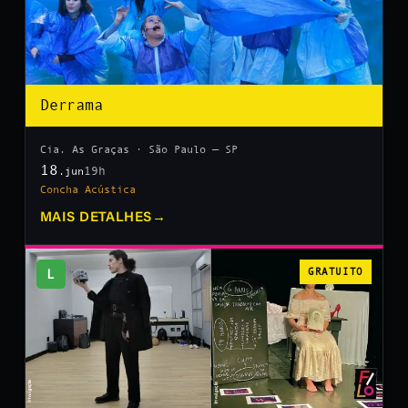
Derrama
Cia. As Graças · São Paulo — SP
18
19h
.jun
Concha Acústica
MAIS DETALHES
→
L
GRATUITO