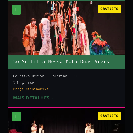
L
GRATUITO
Só Se Entra Nessa Mata Duas Vezes
Coletivo Deriva · Londrina — PR
21
16h
.jun
Praça Nishinomiya
MAIS DETALHES
→
L
GRATUITO