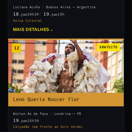
Luciana Acuña · Buenos Aires — Argentina
18
19
20h30
19h
.jun
.jun
Usina Cultural
MAIS DETALHES
→
12
GRATUITO
Leno Queria Nascer Flor
Núcleo Ás de Paus · Londrina — PR
19
16h30
.jun
Calçadão (em frente ao Ouro Verde)