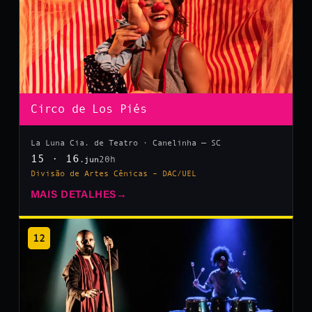
Circo de Los Piés
La Luna Cia. de Teatro · Canelinha — SC
15 · 16
20h
.jun
Divisão de Artes Cênicas – DAC/UEL
MAIS DETALHES
→
12