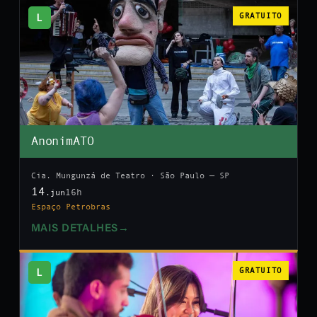
L
GRATUITO
AnonimATO
Cia. Mungunzá de Teatro · São Paulo — SP
14
16h
.jun
Espaço Petrobras
MAIS DETALHES
→
L
GRATUITO