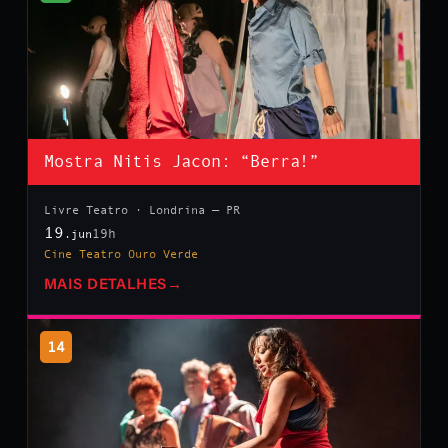
Mostra Nitis Jacon: “Berra!”
Livre Teatro · Londrina — PR
19
19h
.jun
Cine Teatro Ouro Verde
MAIS DETALHES
→
14