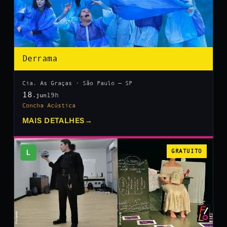
Derrama
Cia. As Graças · São Paulo — SP
18
19h
.jun
Concha Acústica
MAIS DETALHES
→
L
GRATUITO