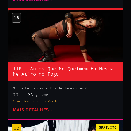
18
TIP – Antes Que Me Queimem Eu Mesma
Me Atiro no Fogo
Milla Fernandez · Rio de Janeiro — RJ
22 · 23
20h
.jun
Cine Teatro Ouro Verde
MAIS DETALHES
→
12
GRATUITO