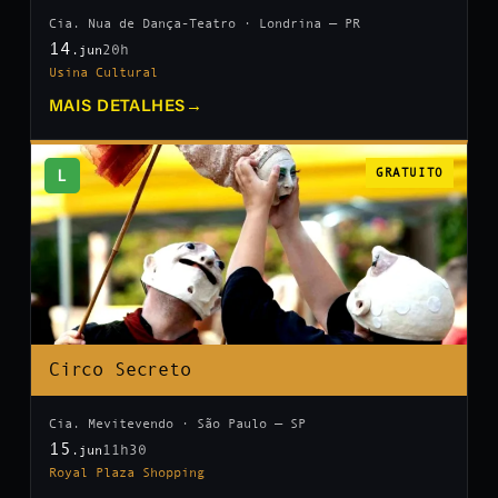
Cia. Nua de Dança-Teatro · Londrina — PR
14
20h
.jun
Usina Cultural
MAIS DETALHES
→
L
GRATUITO
Circo Secreto
Cia. Mevitevendo · São Paulo — SP
15
11h30
.jun
Royal Plaza Shopping