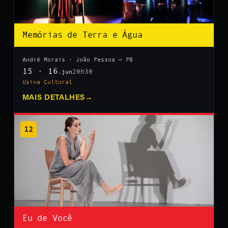
Memórias de Terra e Água
André Morais · João Pessoa — PB
15 · 16
20h30
.jun
Usina Cultural
MAIS DETALHES
→
12
Eu de Você