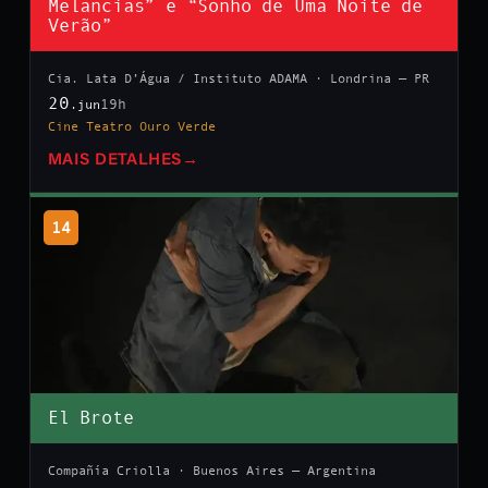
Melancias” e “Sonho de Uma Noite de
Verão”
Cia. Lata D’Água / Instituto ADAMA · Londrina — PR
20
19h
.jun
Cine Teatro Ouro Verde
MAIS DETALHES
→
14
El Brote
Compañía Criolla · Buenos Aires — Argentina