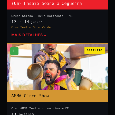
(Um) Ensaio Sobre a Cegueira
Grupo Galpão · Belo Horizonte — MG
12 · 14
20h
.jun
Cine Teatro Ouro Verde
MAIS DETALHES
→
L
GRATUITO
AMMA Circo Show
Cia. AMMA Teatro · Londrina — PR
13
11h30
.jun