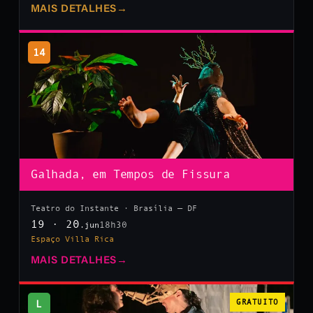
MAIS DETALHES
→
14
Galhada, em Tempos de Fissura
Teatro do Instante · Brasília — DF
19 · 20
18h30
.jun
Espaço Villa Rica
MAIS DETALHES
→
L
GRATUITO