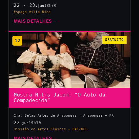
22 · 23
18h30
.jun
Espaço Villa Rica
MAIS DETALHES
→
12
GRATUITO
Mostra Nitis Jacon: “O Auto da
Compadecida”
Cia. Belas Artes de Arapongas · Arapongas — PR
22
19h30
.jun
Divisão de Artes Cênicas – DAC/UEL
MAIS DETALHES
→