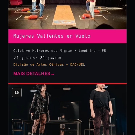
Mujeres Valientes en Vuelo
Coletivo Mulheres que Migram · Londrina — PR
21
21
16h
18h
.jun
.jun
Divisão de Artes Cênicas – DAC/UEL
MAIS DETALHES
→
18