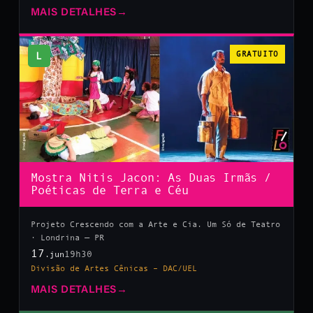
MAIS DETALHES
→
L
GRATUITO
Mostra Nitis Jacon: As Duas Irmãs /
Poéticas de Terra e Céu
Projeto Crescendo com a Arte e Cia. Um Só de Teatro
· Londrina — PR
17
19h30
.jun
Divisão de Artes Cênicas – DAC/UEL
MAIS DETALHES
→