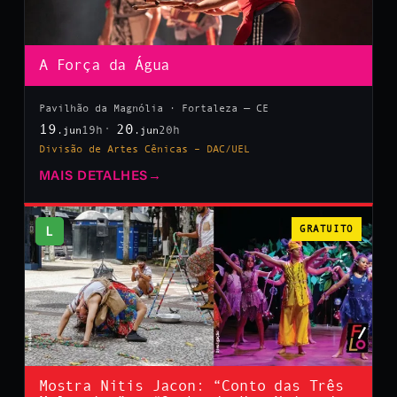
A Força da Água
Pavilhão da Magnólia · Fortaleza — CE
19
20
19h
20h
.jun
.jun
Divisão de Artes Cênicas – DAC/UEL
MAIS DETALHES
→
L
GRATUITO
Mostra Nitis Jacon: “Conto das Três