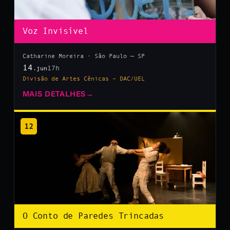
Voz Invisível
Catharine Moreira · São Paulo — SP
14
17h
.jun
Divisão de Artes Cênicas – DAC/UEL
MAIS DETALHES
→
12
O Conto de Paredes Trincadas