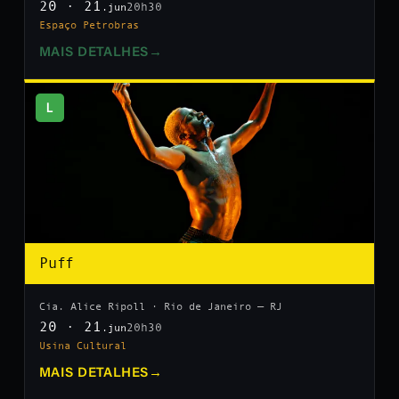
20 · 21
20h30
.jun
Espaço Petrobras
MAIS DETALHES
→
L
Puff
Cia. Alice Ripoll · Rio de Janeiro — RJ
20 · 21
20h30
.jun
Usina Cultural
MAIS DETALHES
→