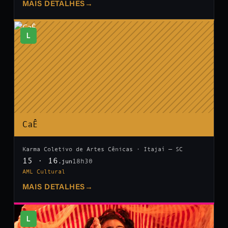
MAIS DETALHES
→
L
CaÊ
Karma Coletivo de Artes Cênicas · Itajaí — SC
15 · 16
18h30
.jun
AML Cultural
MAIS DETALHES
→
L