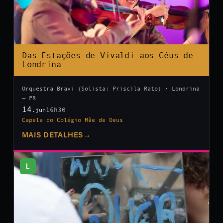
Das Estações de Vivaldi aos Céus de
Londrina
Orquestra Bravi (Solista: Priscila Rato) · Londrina
— PR
14
16h30
.jun
Capela do Colégio Mãe de Deus
MAIS DETALHES
→
L