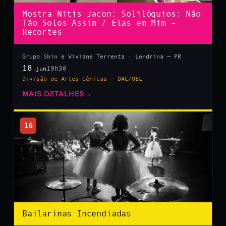
Mostra Nitis Jacon: Solilóquios: Não
Tão Solos Assim / Elas em Mim –
Recortes
Grupo Shin e Viviane Terrenta · Londrina — PR
18
19h30
.jun
Divisão de Artes Cênicas – DAC/UEL
MAIS DETALHES
→
16
Bailarinas Incendiadas