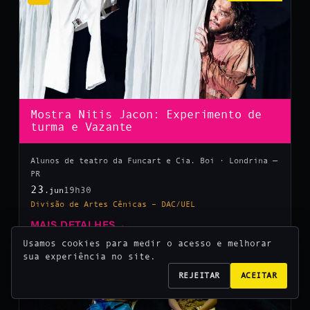
Mostra Nitis Jacon: Experimento de
turma e Vazante
Alunos de teatro da Funcart e Cia. Boi · Londrina —
PR
23
19h30
.jun
Divisão de Artes Cênicas – DAC/UEL
MAIS DETALHES
→
Usamos cookies para medir o acesso e melhorar
sua experiência no site.
10
REJEITAR
ACEITAR