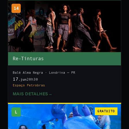
14
Re-Tinturas
Balé Alma Negra · Londrina — PR
17
20h30
.jun
Espaço Petrobras
MAIS DETALHES
→
L
GRATUITO