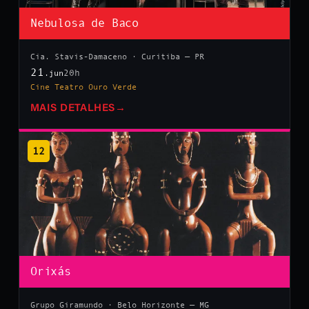
Nebulosa de Baco
Cia. Stavis-Damaceno · Curitiba — PR
21
20h
.jun
Cine Teatro Ouro Verde
MAIS DETALHES
→
12
Orixás
Grupo Giramundo · Belo Horizonte — MG