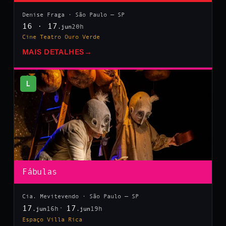
Denise Fraga · São Paulo — SP
16 · 17
20h
.jun
Cine Teatro Ouro Verde
MAIS DETALHES
→
L
Fábulas
Cia. Mevitevendo · São Paulo — SP
17
17
16h
19h
.jun
.jun
Espaço Villa Rica