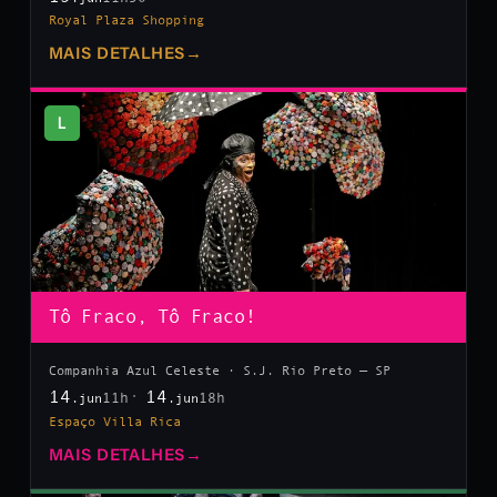
Royal Plaza Shopping
MAIS DETALHES
→
L
Tô Fraco, Tô Fraco!
Companhia Azul Celeste · S.J. Rio Preto — SP
14
14
11h
18h
.jun
.jun
Espaço Villa Rica
MAIS DETALHES
→