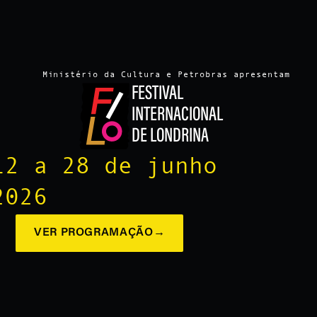
Ministério da Cultura e Petrobras apresentam
FESTIVAL
INTERNACIONAL
DE LONDRINA
12 a 28 de junho
2026
VER PROGRAMAÇÃO
→