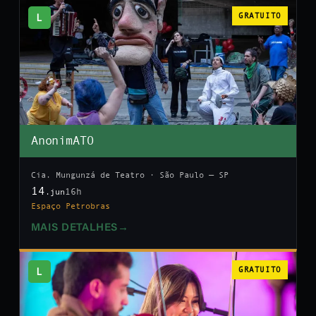
L
GRATUITO
AnonimATO
Cia. Mungunzá de Teatro · São Paulo — SP
14
16h
.jun
Espaço Petrobras
MAIS DETALHES
→
L
GRATUITO