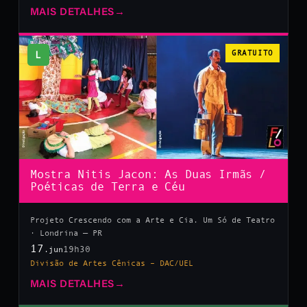
MAIS DETALHES
→
L
GRATUITO
Mostra Nitis Jacon: As Duas Irmãs /
Poéticas de Terra e Céu
Projeto Crescendo com a Arte e Cia. Um Só de Teatro
· Londrina — PR
17
19h30
.jun
Divisão de Artes Cênicas – DAC/UEL
MAIS DETALHES
→