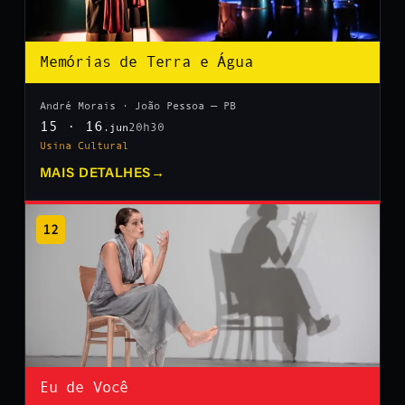
Memórias de Terra e Água
André Morais · João Pessoa — PB
15 · 16
20h30
.jun
Usina Cultural
MAIS DETALHES
→
12
Eu de Você