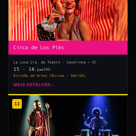
Circo de Los Piés
La Luna Cia. de Teatro · Canelinha — SC
15 · 16
20h
.jun
Divisão de Artes Cênicas – DAC/UEL
MAIS DETALHES
→
12