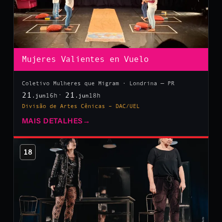
Mujeres Valientes en Vuelo
Coletivo Mulheres que Migram · Londrina — PR
21
21
16h
18h
.jun
.jun
Divisão de Artes Cênicas – DAC/UEL
MAIS DETALHES
→
18