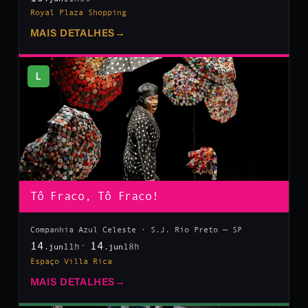
Royal Plaza Shopping
MAIS DETALHES
→
L
Tô Fraco, Tô Fraco!
Companhia Azul Celeste · S.J. Rio Preto — SP
14
14
11h
18h
.jun
.jun
Espaço Villa Rica
MAIS DETALHES
→