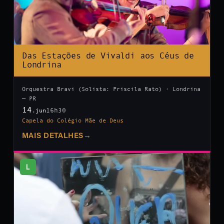
Das Estações de Vivaldi aos Céus de
Londrina
Orquestra Bravi (Solista: Priscila Rato) · Londrina
— PR
14
16h30
.jun
Capela do Colégio Mãe de Deus
MAIS DETALHES
→
L