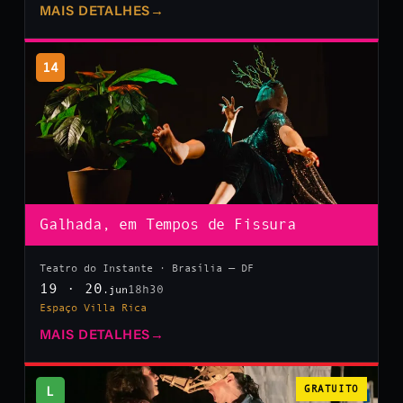
MAIS DETALHES
→
14
Galhada, em Tempos de Fissura
Teatro do Instante · Brasília — DF
19 · 20
18h30
.jun
Espaço Villa Rica
MAIS DETALHES
→
L
GRATUITO