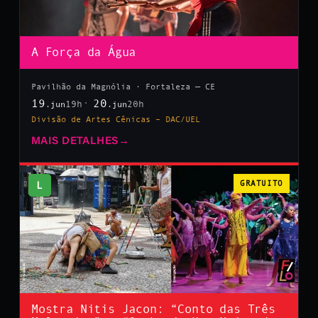
A Força da Água
Pavilhão da Magnólia · Fortaleza — CE
19
20
19h
20h
.jun
.jun
Divisão de Artes Cênicas – DAC/UEL
MAIS DETALHES
→
L
GRATUITO
Mostra Nitis Jacon: “Conto das Três