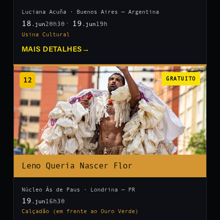
Luciana Acuña · Buenos Aires — Argentina
18
19
20h30
19h
.jun
.jun
Usina Cultural
MAIS DETALHES
→
12
GRATUITO
Leno Queria Nascer Flor
Núcleo Ás de Paus · Londrina — PR
19
16h30
.jun
Calçadão (em frente ao Ouro Verde)