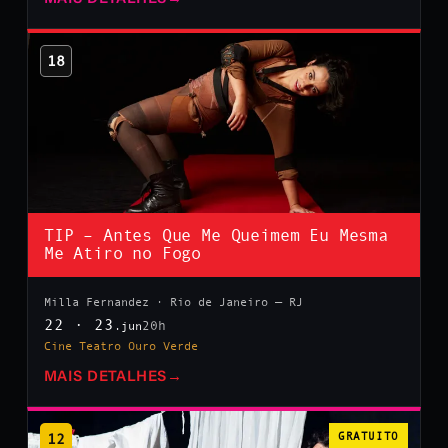
18
TIP – Antes Que Me Queimem Eu Mesma
Me Atiro no Fogo
Milla Fernandez · Rio de Janeiro — RJ
22 · 23
20h
.jun
Cine Teatro Ouro Verde
MAIS DETALHES
→
12
GRATUITO