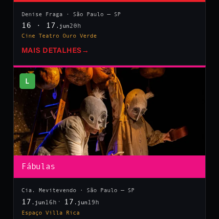
Denise Fraga · São Paulo — SP
16 · 17
20h
.jun
Cine Teatro Ouro Verde
MAIS DETALHES
→
L
Fábulas
Cia. Mevitevendo · São Paulo — SP
17
17
16h
19h
.jun
.jun
Espaço Villa Rica