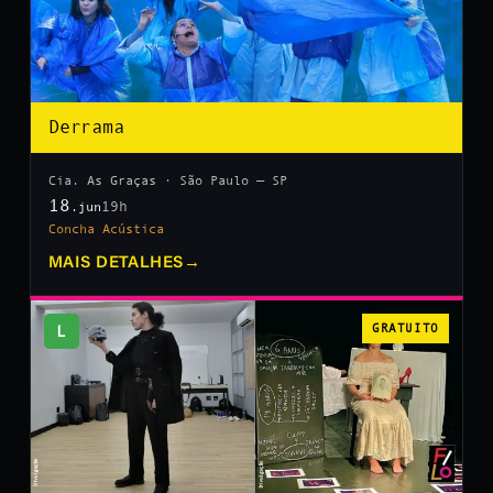
Derrama
Cia. As Graças · São Paulo — SP
18
19h
.jun
Concha Acústica
MAIS DETALHES
→
L
GRATUITO