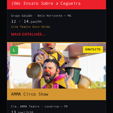
(Um) Ensaio Sobre a Cegueira
Grupo Galpão · Belo Horizonte — MG
12 · 14
20h
.jun
Cine Teatro Ouro Verde
MAIS DETALHES
→
L
GRATUITO
AMMA Circo Show
Cia. AMMA Teatro · Londrina — PR
13
11h30
.jun