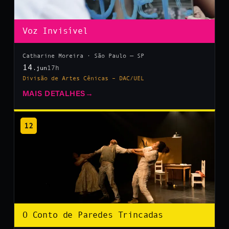
Voz Invisível
Catharine Moreira · São Paulo — SP
14
17h
.jun
Divisão de Artes Cênicas – DAC/UEL
MAIS DETALHES
→
12
O Conto de Paredes Trincadas