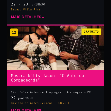
22 · 23
18h30
.jun
Espaço Villa Rica
MAIS DETALHES
→
12
GRATUITO
Mostra Nitis Jacon: “O Auto da
Compadecida”
Cia. Belas Artes de Arapongas · Arapongas — PR
22
19h30
.jun
Divisão de Artes Cênicas – DAC/UEL
MAIS DETALHES
→