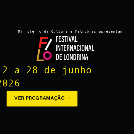
Ministério da Cultura e Petrobras apresentam
FESTIVAL
INTERNACIONAL
DE LONDRINA
12 a 28 de junho
2026
VER PROGRAMAÇÃO
→