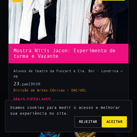
Mostra Nitis Jacon: Experimento de
turma e Vazante
Alunos de teatro da Funcart e Cia. Boi · Londrina —
PR
23
19h30
.jun
Divisão de Artes Cênicas – DAC/UEL
MAIS DETALHES
→
Usamos cookies para medir o acesso e melhorar
sua experiência no site.
10
REJEITAR
ACEITAR