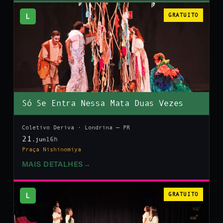
L
GRATUITO
Só Se Entra Nessa Mata Duas Vezes
Coletivo Deriva · Londrina — PR
21
16h
.jun
Praça Nishinomiya
MAIS DETALHES
→
L
GRATUITO