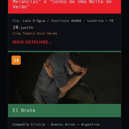
Melancias” e “Sonho de Uma Noite de
Verão”
Cia. Lata D’Água / Instituto ADAMA · Londrina — PR
20
19h
.jun
Cine Teatro Ouro Verde
MAIS DETALHES
→
14
El Brote
Compañía Criolla · Buenos Aires — Argentina