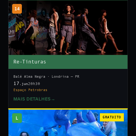
14
Re-Tinturas
Balé Alma Negra · Londrina — PR
17
20h30
.jun
Espaço Petrobras
MAIS DETALHES
→
L
GRATUITO