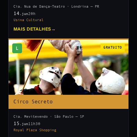
Cia. Nua de Dança-Teatro · Londrina — PR
14
20h
.jun
Usina Cultural
MAIS DETALHES
→
L
GRATUITO
Circo Secreto
Cia. Mevitevendo · São Paulo — SP
15
11h30
.jun
Royal Plaza Shopping