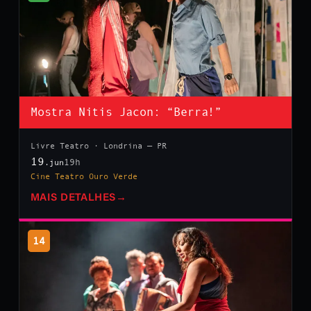
Mostra Nitis Jacon: “Berra!”
Livre Teatro · Londrina — PR
19
19h
.jun
Cine Teatro Ouro Verde
MAIS DETALHES
→
14