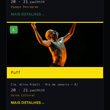
20 · 21
20h30
.jun
Espaço Petrobras
MAIS DETALHES
→
L
Puff
Cia. Alice Ripoll · Rio de Janeiro — RJ
20 · 21
20h30
.jun
Usina Cultural
MAIS DETALHES
→