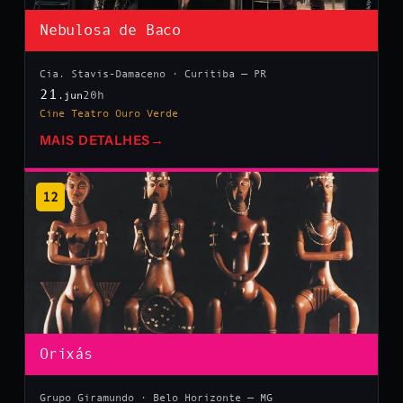
Nebulosa de Baco
Cia. Stavis-Damaceno · Curitiba — PR
21
20h
.jun
Cine Teatro Ouro Verde
MAIS DETALHES
→
12
Orixás
Grupo Giramundo · Belo Horizonte — MG