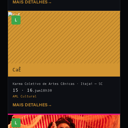
MAIS DETALHES
→
L
CaÊ
Karma Coletivo de Artes Cênicas · Itajaí — SC
15 · 16
18h30
.jun
AML Cultural
MAIS DETALHES
→
L