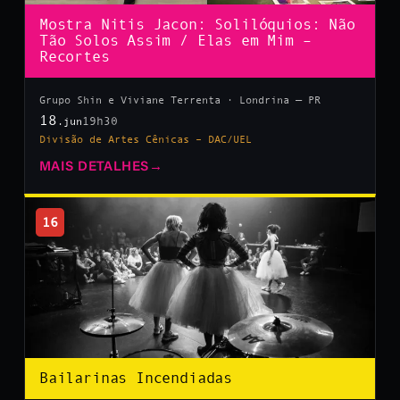
Mostra Nitis Jacon: Solilóquios: Não
Tão Solos Assim / Elas em Mim –
Recortes
Grupo Shin e Viviane Terrenta · Londrina — PR
18
19h30
.jun
Divisão de Artes Cênicas – DAC/UEL
MAIS DETALHES
→
16
Bailarinas Incendiadas