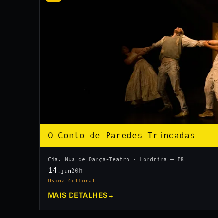
O Conto de Paredes Trincadas
Cia. Nua de Dança-Teatro · Londrina — PR
14
20h
.jun
Usina Cultural
MAIS DETALHES
→