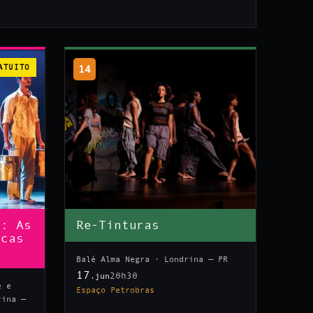
ATUITO
14
n: As
Re-Tinturas
icas
Balé Alma Negra · Londrina — PR
17
20h30
.jun
e e
Espaço Petrobras
rina —