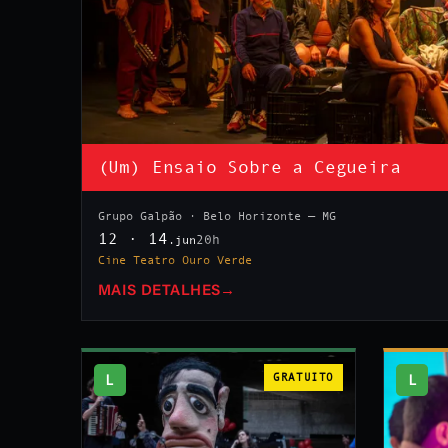
(Um) Ensaio Sobre a Cegueira
Grupo Galpão · Belo Horizonte — MG
12 · 14
20h
.jun
Cine Teatro Ouro Verde
MAIS DETALHES
→
L
GRATUITO
L