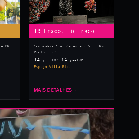
Tô Fraco, Tô Fraco!
 — PR
Companhia Azul Celeste · S.J. Rio
Preto — SP
14
14
11h
18h
.jun
.jun
Espaço Villa Rica
MAIS DETALHES
→