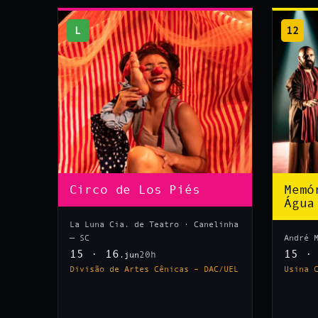
L
12
Circo de Los Piés
Memó
Água
La Luna Cia. de Teatro · Canelinha
— SC
André 
15 · 16
15 ·
20h
.jun
Divisão de Artes Cênicas – DAC/UEL
Usina 