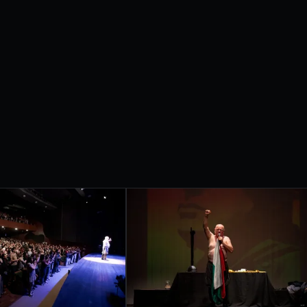
etrobras apresentam
IVAL
RNACIONAL
ONDRINA