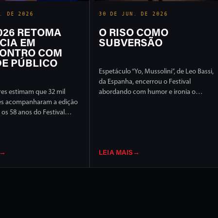
. DE 2026
30 DE JUN. DE 2026
2026 RETOMA
O RISO COMO
CIA EM
SUBVERSÃO
ONTRO COM
E PÚBLICO
Espetáculo “Yo, Mussolini”, de Leo Bassi,
da Espanha, encerrou o Festival
es estimam que 32 mil
abordando com humor e ironia o
es acompanharam a edição
extremismo político e ideológico
os 58 anos do Festival
l de Londrina, em 17 dias
ção intensa em ruas e
idade
→
LEIA MAIS
→