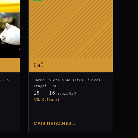
CaÊ
o — SP
Karma Coletivo de Artes Cênicas ·
Itajaí — SC
15 · 16
18h30
.jun
AML Cultural
MAIS DETALHES
→