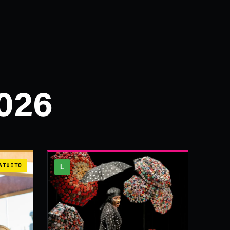
026
ATUITO
L