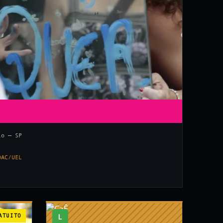
lo — SP
DAC/UEL
ATUITO
L