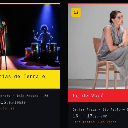
12
rias de Terra e
Eu de Você
Morais · João Pessoa — PB
 16
20h30
.jun
Cultural
Denise Fraga · São Paulo — 
16 · 17
20h
.jun
Cine Teatro Ouro Verde