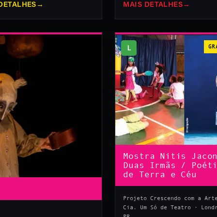
DETALHES
→
MAIS DETALHES
→
L
GR
Mostra Nitis Jaco
Duas Irmãs / Poét
de Terra e Céu
Projeto Crescendo com a Art
Cia. Um Só de Teatro · Lond
PR