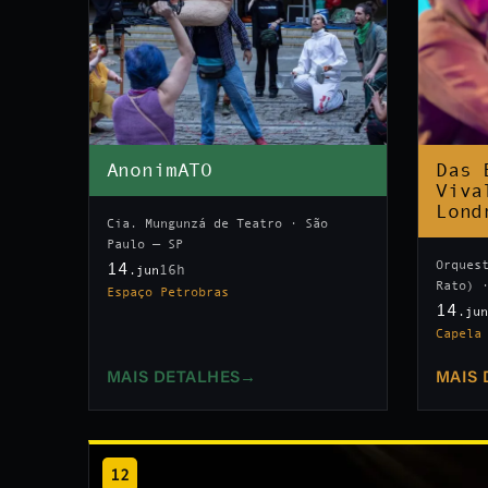
AnonimATO
Das 
Viva
Lond
Cia. Mungunzá de Teatro · São
Paulo — SP
Orques
14
16h
.jun
Rato) 
Espaço Petrobras
14
.ju
Capela
MAIS DETALHES
→
MAIS 
12