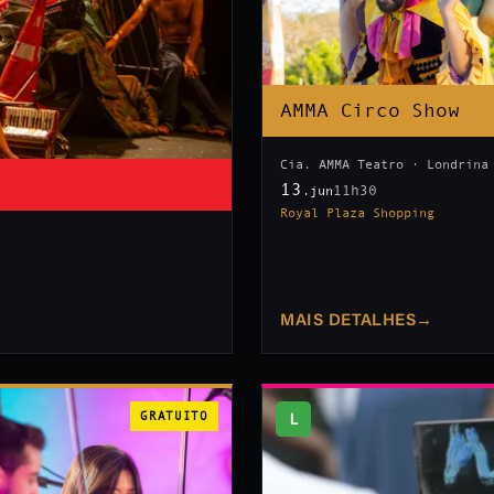
AMMA Circo Show
Cia. AMMA Teatro · Londrina
13
11h30
.jun
Royal Plaza Shopping
MAIS DETALHES
→
GRATUITO
L