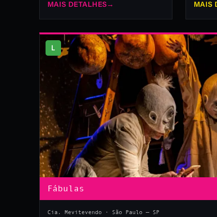
MAIS DETALHES
→
MAIS 
L
Fábulas
Cia. Mevitevendo · São Paulo — SP