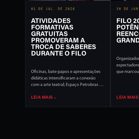
01 DE JUL. DE 2026
30 DE JUN
ATIVIDADES
FILO 
FORMATIVAS
POTÊN
GRATUITAS
REENC
PROMOVERAM A
GRAND
TROCA DE SABERES
DURANTE O FILO
Organizador
espectador
Oficinas, bate-papos e apresentações
que marcou 
didáticas intensificaram a conexão
Internaciona
com a arte teatral; Espaço Petrobras foi
de programa
um dos destaques
palcos da c
LEIA MAIS
→
LEIA MAIS