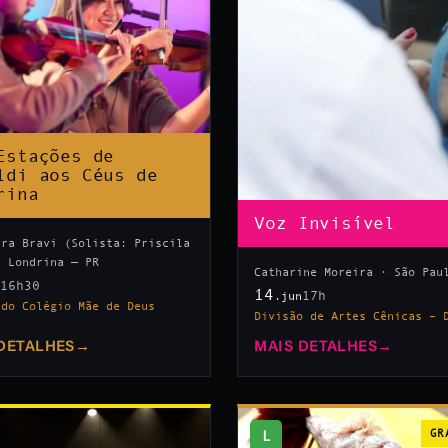
Estações de
ldi aos Céus de
rina
Voz Invisível
tra Bravi (Solista: Priscila
· Londrina — PR
Catharine Moreira · São Pau
16h30
n
14
17h
.jun
 do Colégio Mãe de Deus
Divisão de Artes Cênicas – 
DETALHES
→
MAIS DETALHES
→
L
GR