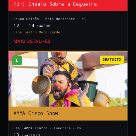
(Um) Ensaio Sobre a Cegueira
Grupo Galpão · Belo Horizonte — MG
12 · 14
20h
.jun
Cine Teatro Ouro Verde
MAIS DETALHES
→
L
GRATUITO
AMMA Circo Show
Cia. AMMA Teatro · Londrina — PR
13
11h30
.jun