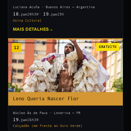
Luciana Acuña · Buenos Aires — Argentina
18
19
20h30
19h
.jun
.jun
Usina Cultural
MAIS DETALHES
→
12
GRATUITO
Leno Queria Nascer Flor
Núcleo Ás de Paus · Londrina — PR
19
16h30
.jun
Calçadão (em frente ao Ouro Verde)