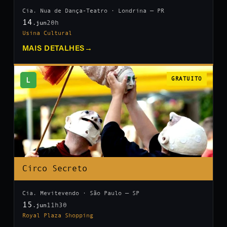
Cia. Nua de Dança-Teatro · Londrina — PR
14
20h
.jun
Usina Cultural
MAIS DETALHES
→
L
GRATUITO
Circo Secreto
Cia. Mevitevendo · São Paulo — SP
15
11h30
.jun
Royal Plaza Shopping