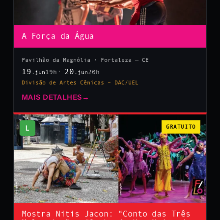
A Força da Água
Pavilhão da Magnólia · Fortaleza — CE
19
20
19h
20h
.jun
.jun
Divisão de Artes Cênicas – DAC/UEL
MAIS DETALHES
→
L
GRATUITO
Mostra Nitis Jacon: “Conto das Três