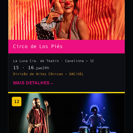
Circo de Los Piés
La Luna Cia. de Teatro · Canelinha — SC
15 · 16
20h
.jun
Divisão de Artes Cênicas – DAC/UEL
MAIS DETALHES
→
12