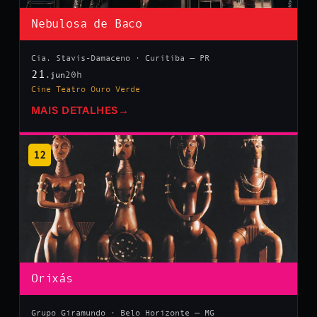
Nebulosa de Baco
Cia. Stavis-Damaceno · Curitiba — PR
21
20h
.jun
Cine Teatro Ouro Verde
MAIS DETALHES
→
12
Orixás
Grupo Giramundo · Belo Horizonte — MG