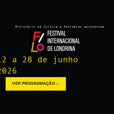
Ministério da Cultura e Petrobras apresentam
FESTIVAL
INTERNACIONAL
DE LONDRINA
12 a 28 de junho
2026
VER PROGRAMAÇÃO
→