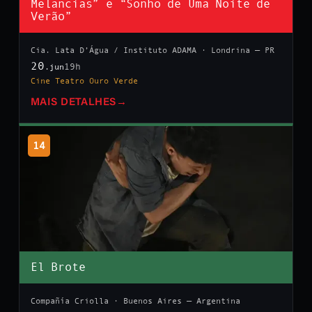
Melancias” e “Sonho de Uma Noite de
Verão”
Cia. Lata D’Água / Instituto ADAMA · Londrina — PR
20
19h
.jun
Cine Teatro Ouro Verde
MAIS DETALHES
→
14
El Brote
Compañía Criolla · Buenos Aires — Argentina