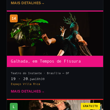
MAIS DETALHES
→
14
Galhada, em Tempos de Fissura
Teatro do Instante · Brasília — DF
19 · 20
18h30
.jun
Espaço Villa Rica
MAIS DETALHES
→
L
GRATUITO