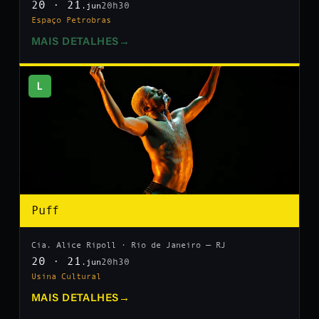
20 · 21
20h30
.jun
Espaço Petrobras
MAIS DETALHES
→
L
Puff
Cia. Alice Ripoll · Rio de Janeiro — RJ
20 · 21
20h30
.jun
Usina Cultural
MAIS DETALHES
→