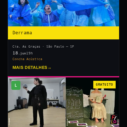
Derrama
Cia. As Graças · São Paulo — SP
18
19h
.jun
Concha Acústica
MAIS DETALHES
→
L
GRATUITO