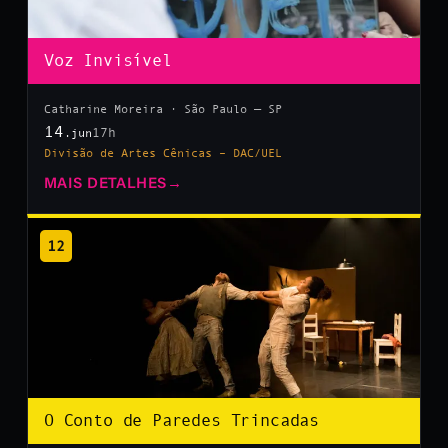
Voz Invisível
Catharine Moreira · São Paulo — SP
14
17h
.jun
Divisão de Artes Cênicas – DAC/UEL
MAIS DETALHES
→
12
O Conto de Paredes Trincadas