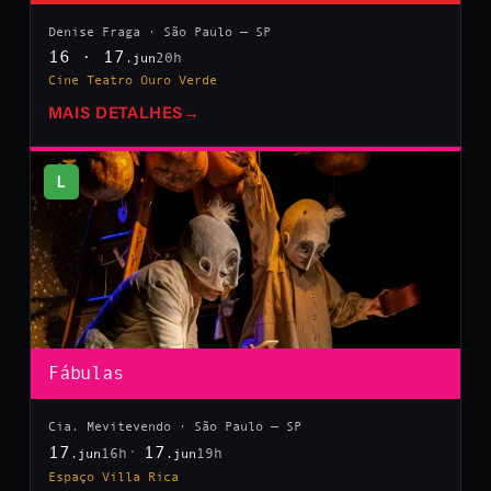
Denise Fraga · São Paulo — SP
16 · 17
20h
.jun
Cine Teatro Ouro Verde
MAIS DETALHES
→
L
Fábulas
Cia. Mevitevendo · São Paulo — SP
17
17
16h
19h
.jun
.jun
Espaço Villa Rica