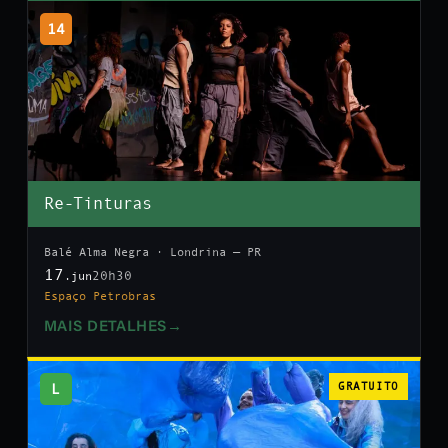
14
Re-Tinturas
Balé Alma Negra · Londrina — PR
17
20h30
.jun
Espaço Petrobras
MAIS DETALHES
→
L
GRATUITO