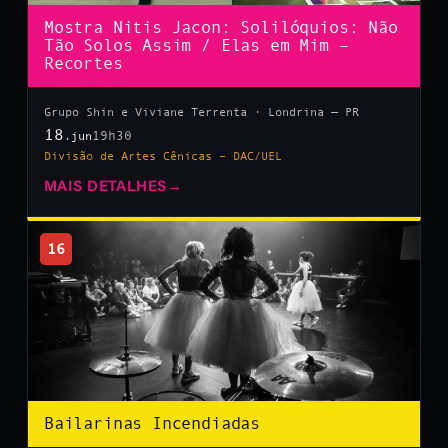
Mostra Nitis Jacon: Solilóquios: Não
Tão Solos Assim / Elas em Mim –
Recortes
Grupo Shin e Viviane Terrenta · Londrina — PR
18
19h30
.jun
Divisão de Artes Cênicas – DAC/UEL
MAIS DETALHES
→
16
Bailarinas Incendiadas