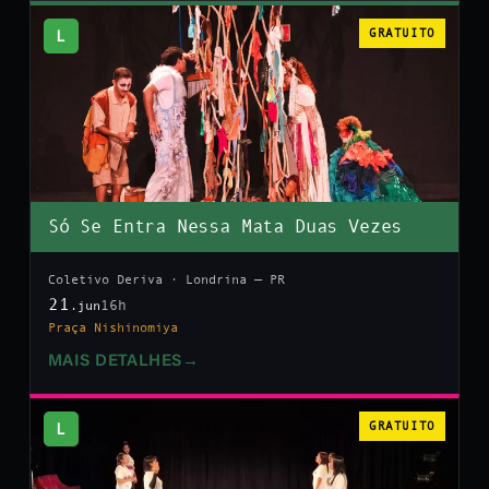
L
GRATUITO
Só Se Entra Nessa Mata Duas Vezes
Coletivo Deriva · Londrina — PR
21
16h
.jun
Praça Nishinomiya
MAIS DETALHES
→
L
GRATUITO