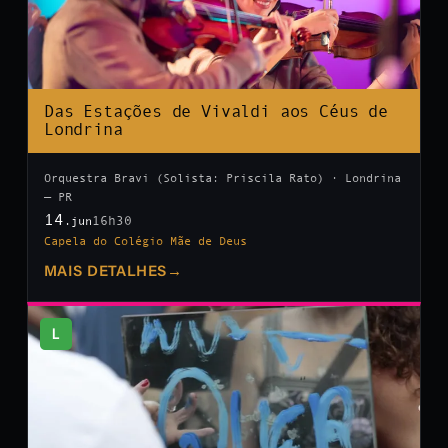
Das Estações de Vivaldi aos Céus de
Londrina
Orquestra Bravi (Solista: Priscila Rato) · Londrina
— PR
14
16h30
.jun
Capela do Colégio Mãe de Deus
MAIS DETALHES
→
L