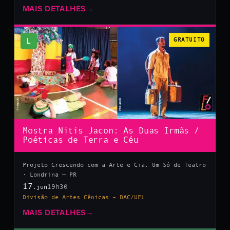
MAIS DETALHES
→
L
GRATUITO
Mostra Nitis Jacon: As Duas Irmãs /
Poéticas de Terra e Céu
Projeto Crescendo com a Arte e Cia. Um Só de Teatro
· Londrina — PR
17
19h30
.jun
Divisão de Artes Cênicas – DAC/UEL
MAIS DETALHES
→