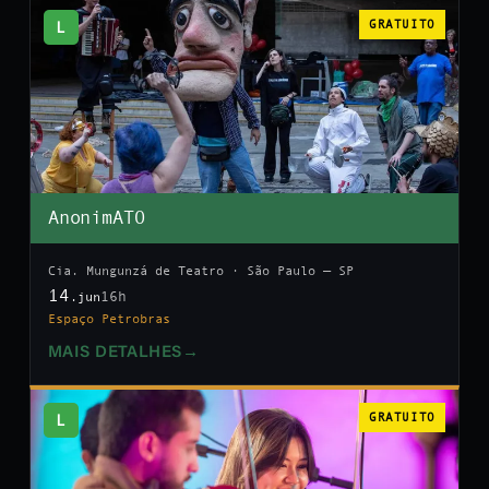
L
GRATUITO
AnonimATO
Cia. Mungunzá de Teatro · São Paulo — SP
14
16h
.jun
Espaço Petrobras
MAIS DETALHES
→
L
GRATUITO