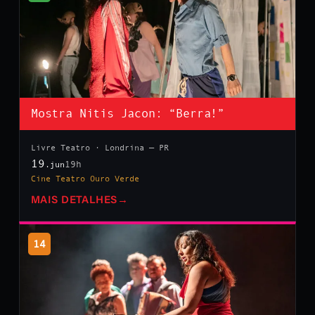
Mostra Nitis Jacon: “Berra!”
Livre Teatro · Londrina — PR
19
19h
.jun
Cine Teatro Ouro Verde
MAIS DETALHES
→
14