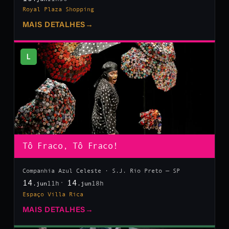
Royal Plaza Shopping
MAIS DETALHES
→
L
Tô Fraco, Tô Fraco!
Companhia Azul Celeste · S.J. Rio Preto — SP
14
14
11h
18h
.jun
.jun
Espaço Villa Rica
MAIS DETALHES
→