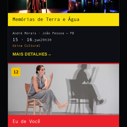
Memórias de Terra e Água
André Morais · João Pessoa — PB
15 · 16
20h30
.jun
Usina Cultural
MAIS DETALHES
→
12
Eu de Você