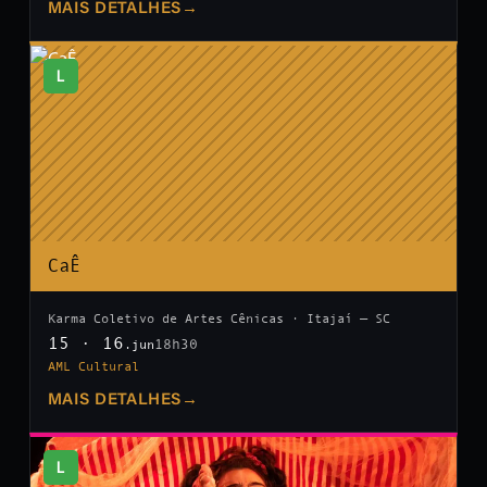
MAIS DETALHES
→
L
CaÊ
Karma Coletivo de Artes Cênicas · Itajaí — SC
15 · 16
18h30
.jun
AML Cultural
MAIS DETALHES
→
L