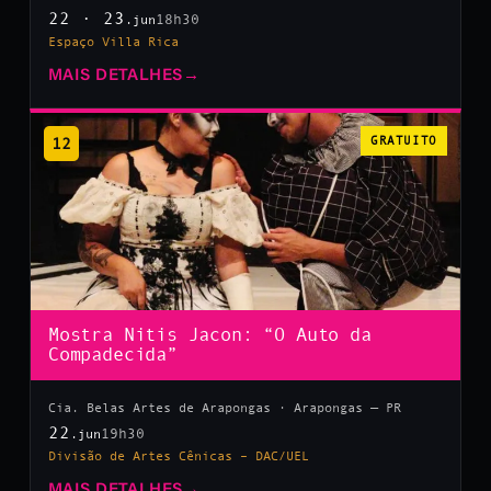
22 · 23
18h30
.jun
Espaço Villa Rica
MAIS DETALHES
→
12
GRATUITO
Mostra Nitis Jacon: “O Auto da
Compadecida”
Cia. Belas Artes de Arapongas · Arapongas — PR
22
19h30
.jun
Divisão de Artes Cênicas – DAC/UEL
MAIS DETALHES
→