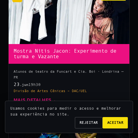
Mostra Nitis Jacon: Experimento de
turma e Vazante
Alunos de teatro da Funcart e Cia. Boi · Londrina —
PR
23
19h30
.jun
Divisão de Artes Cênicas – DAC/UEL
MAIS DETALHES
→
Usamos cookies para medir o acesso e melhorar
sua experiência no site.
10
REJEITAR
ACEITAR