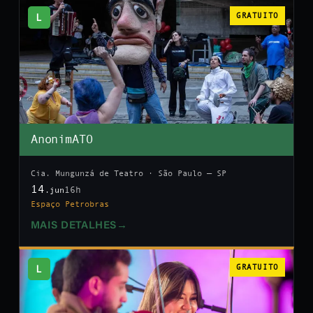
L
GRATUITO
AnonimATO
Cia. Mungunzá de Teatro · São Paulo — SP
14
16h
.jun
Espaço Petrobras
MAIS DETALHES
→
L
GRATUITO