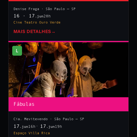
Denise Fraga · São Paulo — SP
16 · 17
20h
.jun
Cine Teatro Ouro Verde
MAIS DETALHES
→
L
Fábulas
Cia. Mevitevendo · São Paulo — SP
17
17
16h
19h
.jun
.jun
Espaço Villa Rica