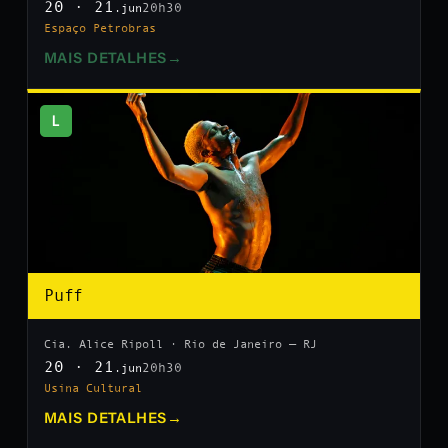
20 · 21
20h30
.jun
Espaço Petrobras
MAIS DETALHES
→
L
Puff
Cia. Alice Ripoll · Rio de Janeiro — RJ
20 · 21
20h30
.jun
Usina Cultural
MAIS DETALHES
→