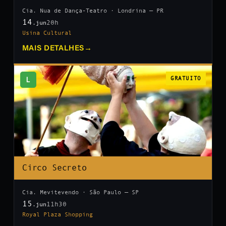
Cia. Nua de Dança-Teatro · Londrina — PR
14
20h
.jun
Usina Cultural
MAIS DETALHES
→
L
GRATUITO
Circo Secreto
Cia. Mevitevendo · São Paulo — SP
15
11h30
.jun
Royal Plaza Shopping