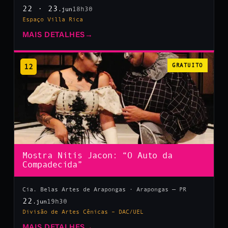
22 · 23
18h30
.jun
Espaço Villa Rica
MAIS DETALHES
→
12
GRATUITO
Mostra Nitis Jacon: “O Auto da
Compadecida”
Cia. Belas Artes de Arapongas · Arapongas — PR
22
19h30
.jun
Divisão de Artes Cênicas – DAC/UEL
MAIS DETALHES
→