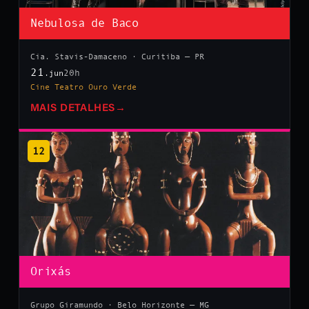
Nebulosa de Baco
Cia. Stavis-Damaceno · Curitiba — PR
21
20h
.jun
Cine Teatro Ouro Verde
MAIS DETALHES
→
12
Orixás
Grupo Giramundo · Belo Horizonte — MG