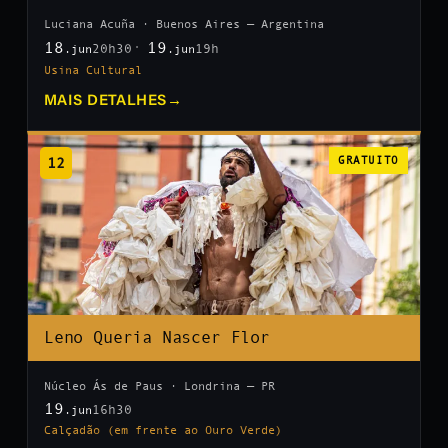
Luciana Acuña · Buenos Aires — Argentina
18
19
20h30
19h
.jun
.jun
Usina Cultural
MAIS DETALHES
→
12
GRATUITO
Leno Queria Nascer Flor
Núcleo Ás de Paus · Londrina — PR
19
16h30
.jun
Calçadão (em frente ao Ouro Verde)