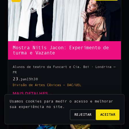
Mostra Nitis Jacon: Experimento de
turma e Vazante
Alunos de teatro da Funcart e Cia. Boi · Londrina —
PR
23
19h30
.jun
Divisão de Artes Cênicas – DAC/UEL
MAIS DETALHES
→
Usamos cookies para medir o acesso e melhorar
sua experiência no site.
10
REJEITAR
ACEITAR