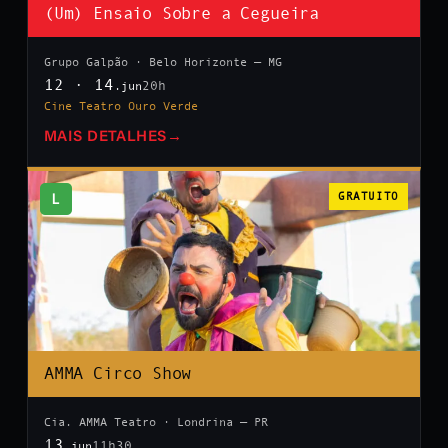
(Um) Ensaio Sobre a Cegueira
Grupo Galpão · Belo Horizonte — MG
12 · 14
20h
.jun
Cine Teatro Ouro Verde
MAIS DETALHES
→
L
GRATUITO
AMMA Circo Show
Cia. AMMA Teatro · Londrina — PR
13
11h30
.jun