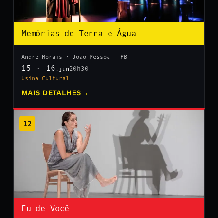
Memórias de Terra e Água
André Morais · João Pessoa — PB
15 · 16
20h30
.jun
Usina Cultural
MAIS DETALHES
→
12
Eu de Você