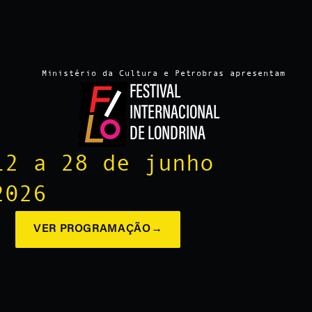
Ministério da Cultura e Petrobras apresentam
FESTIVAL
INTERNACIONAL
DE LONDRINA
12 a 28 de junho
2026
VER PROGRAMAÇÃO
→