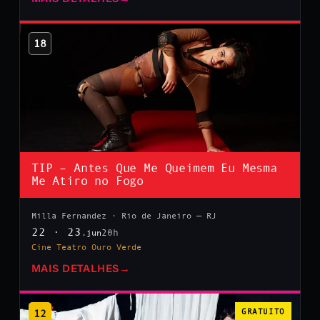
18
TIP – Antes Que Me Queimem Eu Mesma
Me Atiro no Fogo
Milla Fernandez · Rio de Janeiro — RJ
22 · 23
20h
.jun
Cine Teatro Ouro Verde
MAIS DETALHES
→
12
GRATUITO