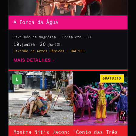
A Força da Água
Pavilhão da Magnólia · Fortaleza — CE
19
20
19h
20h
.jun
.jun
Divisão de Artes Cênicas – DAC/UEL
MAIS DETALHES
→
L
GRATUITO
Mostra Nitis Jacon: “Conto das Três