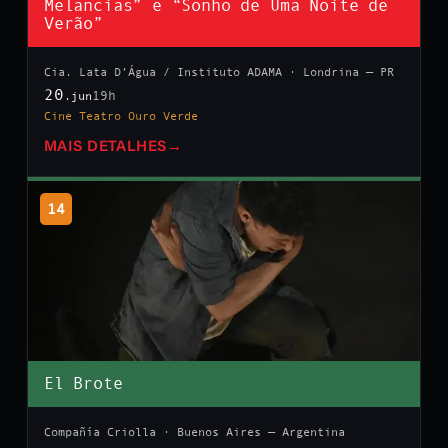
Melancias” e “Sonho de Uma Noite de
Verão”
Cia. Lata D’Água / Instituto ADAMA · Londrina — PR
20
19h
.jun
Cine Teatro Ouro Verde
MAIS DETALHES
→
14
El Brote
Compañía Criolla · Buenos Aires — Argentina