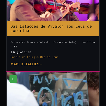
Das Estações de Vivaldi aos Céus de
Londrina
Orquestra Bravi (Solista: Priscila Rato) · Londrina
— PR
14
16h30
.jun
Capela do Colégio Mãe de Deus
MAIS DETALHES
→
L