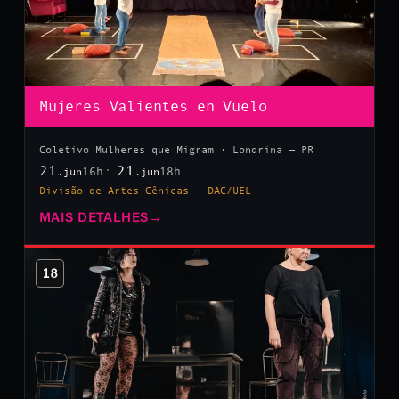
Mujeres Valientes en Vuelo
Coletivo Mulheres que Migram · Londrina — PR
21
21
16h
18h
.jun
.jun
Divisão de Artes Cênicas – DAC/UEL
MAIS DETALHES
→
18