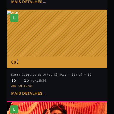
MAIS DETALHES
→
L
CaÊ
Karma Coletivo de Artes Cênicas · Itajaí — SC
15 · 16
18h30
.jun
AML Cultural
MAIS DETALHES
→
L