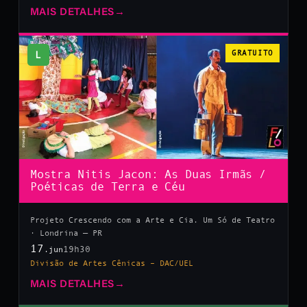
MAIS DETALHES
→
L
GRATUITO
Mostra Nitis Jacon: As Duas Irmãs /
Poéticas de Terra e Céu
Projeto Crescendo com a Arte e Cia. Um Só de Teatro
· Londrina — PR
17
19h30
.jun
Divisão de Artes Cênicas – DAC/UEL
MAIS DETALHES
→