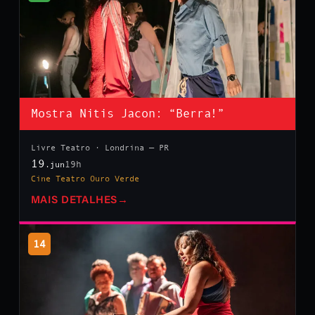
Mostra Nitis Jacon: “Berra!”
Livre Teatro · Londrina — PR
19
19h
.jun
Cine Teatro Ouro Verde
MAIS DETALHES
→
14