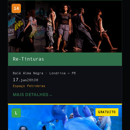
14
Re-Tinturas
Balé Alma Negra · Londrina — PR
17
20h30
.jun
Espaço Petrobras
MAIS DETALHES
→
L
GRATUITO