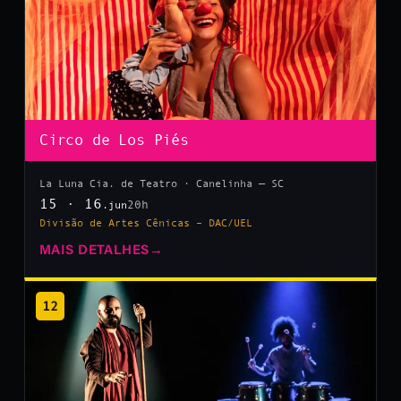
Circo de Los Piés
La Luna Cia. de Teatro · Canelinha — SC
15 · 16
20h
.jun
Divisão de Artes Cênicas – DAC/UEL
MAIS DETALHES
→
12