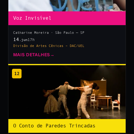
Voz Invisível
Catharine Moreira · São Paulo — SP
14
17h
.jun
Divisão de Artes Cênicas – DAC/UEL
MAIS DETALHES
→
12
O Conto de Paredes Trincadas