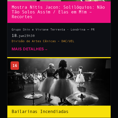
Mostra Nitis Jacon: Solilóquios: Não
Tão Solos Assim / Elas em Mim –
Recortes
Grupo Shin e Viviane Terrenta · Londrina — PR
18
19h30
.jun
Divisão de Artes Cênicas – DAC/UEL
MAIS DETALHES
→
16
Bailarinas Incendiadas