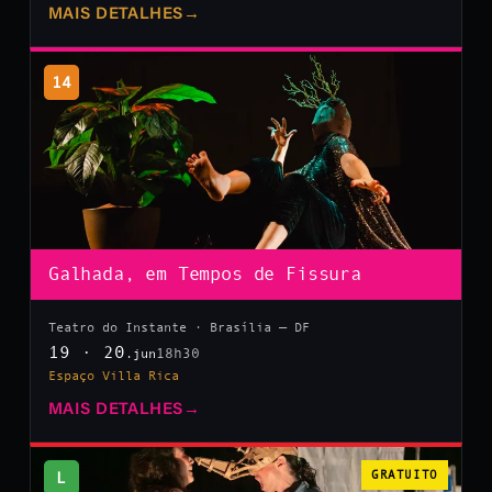
MAIS DETALHES
→
14
Galhada, em Tempos de Fissura
Teatro do Instante · Brasília — DF
19 · 20
18h30
.jun
Espaço Villa Rica
MAIS DETALHES
→
L
GRATUITO