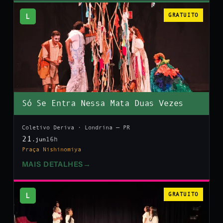
L
GRATUITO
Só Se Entra Nessa Mata Duas Vezes
Coletivo Deriva · Londrina — PR
21
16h
.jun
Praça Nishinomiya
MAIS DETALHES
→
L
GRATUITO