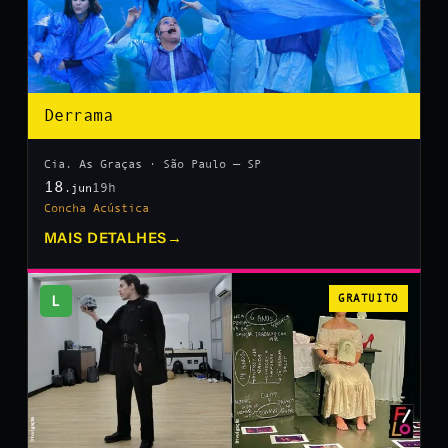
Derrama
Cia. As Graças · São Paulo — SP
18
19h
.jun
Concha Acústica
MAIS DETALHES
→
L
GRATUITO