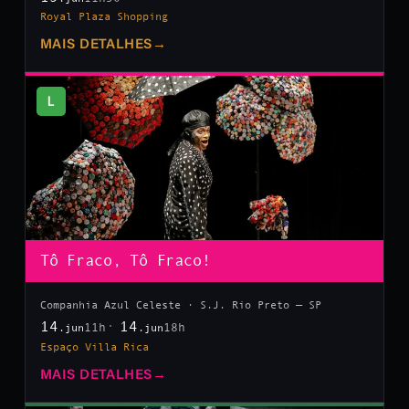
Royal Plaza Shopping
MAIS DETALHES
→
L
Tô Fraco, Tô Fraco!
Companhia Azul Celeste · S.J. Rio Preto — SP
14
14
11h
18h
.jun
.jun
Espaço Villa Rica
MAIS DETALHES
→