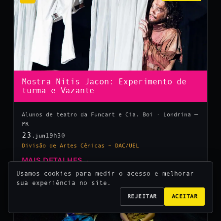
Mostra Nitis Jacon: Experimento de
turma e Vazante
Alunos de teatro da Funcart e Cia. Boi · Londrina —
PR
23
19h30
.jun
Divisão de Artes Cênicas – DAC/UEL
MAIS DETALHES
→
Usamos cookies para medir o acesso e melhorar
sua experiência no site.
10
REJEITAR
ACEITAR