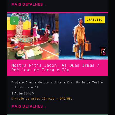
MAIS DETALHES
→
L
GRATUITO
Mostra Nitis Jacon: As Duas Irmãs /
Poéticas de Terra e Céu
Projeto Crescendo com a Arte e Cia. Um Só de Teatro
· Londrina — PR
17
19h30
.jun
Divisão de Artes Cênicas – DAC/UEL
MAIS DETALHES
→