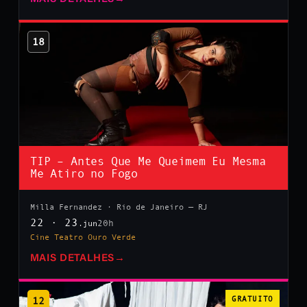
18
TIP – Antes Que Me Queimem Eu Mesma
Me Atiro no Fogo
Milla Fernandez · Rio de Janeiro — RJ
22 · 23
20h
.jun
Cine Teatro Ouro Verde
MAIS DETALHES
→
12
GRATUITO