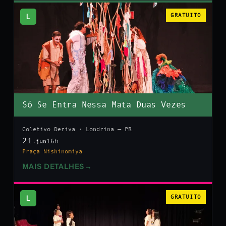
L
GRATUITO
Só Se Entra Nessa Mata Duas Vezes
Coletivo Deriva · Londrina — PR
21
16h
.jun
Praça Nishinomiya
MAIS DETALHES
→
L
GRATUITO