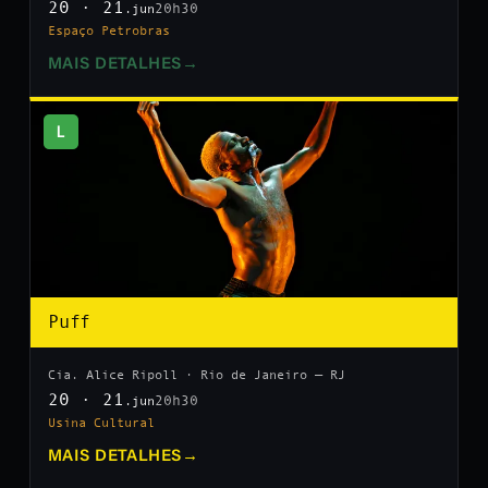
20 · 21
20h30
.jun
Espaço Petrobras
MAIS DETALHES
→
L
Puff
Cia. Alice Ripoll · Rio de Janeiro — RJ
20 · 21
20h30
.jun
Usina Cultural
MAIS DETALHES
→