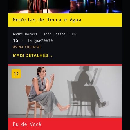
Memórias de Terra e Água
André Morais · João Pessoa — PB
15 · 16
20h30
.jun
Usina Cultural
MAIS DETALHES
→
12
Eu de Você