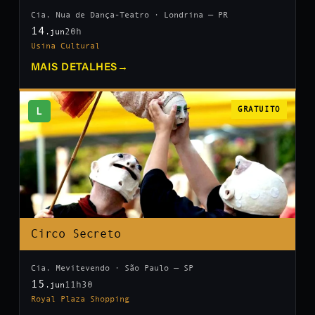
Cia. Nua de Dança-Teatro · Londrina — PR
14
20h
.jun
Usina Cultural
MAIS DETALHES
→
L
GRATUITO
Circo Secreto
Cia. Mevitevendo · São Paulo — SP
15
11h30
.jun
Royal Plaza Shopping