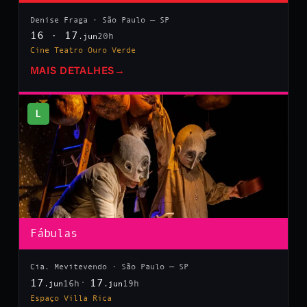
Denise Fraga · São Paulo — SP
16 · 17
20h
.jun
Cine Teatro Ouro Verde
MAIS DETALHES
→
L
Fábulas
Cia. Mevitevendo · São Paulo — SP
17
17
16h
19h
.jun
.jun
Espaço Villa Rica