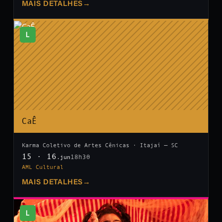
MAIS DETALHES
→
L
CaÊ
Karma Coletivo de Artes Cênicas · Itajaí — SC
15 · 16
18h30
.jun
AML Cultural
MAIS DETALHES
→
L