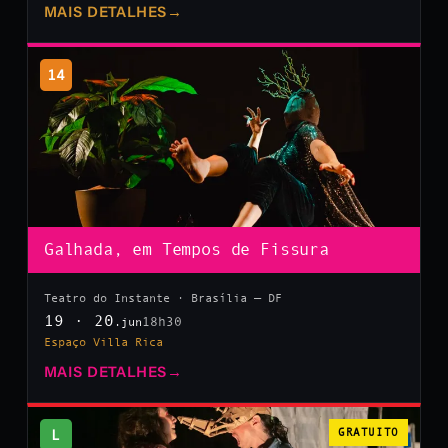
MAIS DETALHES
→
14
Galhada, em Tempos de Fissura
Teatro do Instante · Brasília — DF
19 · 20
18h30
.jun
Espaço Villa Rica
MAIS DETALHES
→
L
GRATUITO