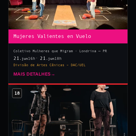
Mujeres Valientes en Vuelo
Coletivo Mulheres que Migram · Londrina — PR
21
21
16h
18h
.jun
.jun
Divisão de Artes Cênicas – DAC/UEL
MAIS DETALHES
→
18