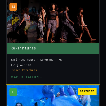
14
Re-Tinturas
Balé Alma Negra · Londrina — PR
17
20h30
.jun
Espaço Petrobras
MAIS DETALHES
→
L
GRATUITO