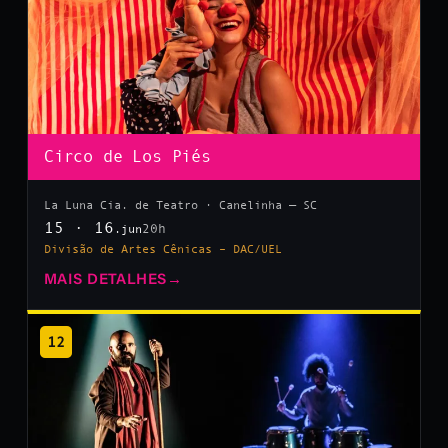
Circo de Los Piés
La Luna Cia. de Teatro · Canelinha — SC
15 · 16
20h
.jun
Divisão de Artes Cênicas – DAC/UEL
MAIS DETALHES
→
12