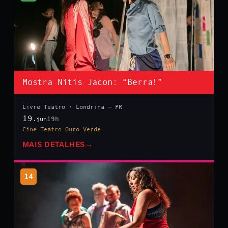
Mostra Nitis Jacon: “Berra!”
Livre Teatro · Londrina — PR
19
19h
.jun
Cine Teatro Ouro Verde
MAIS DETALHES
→
14