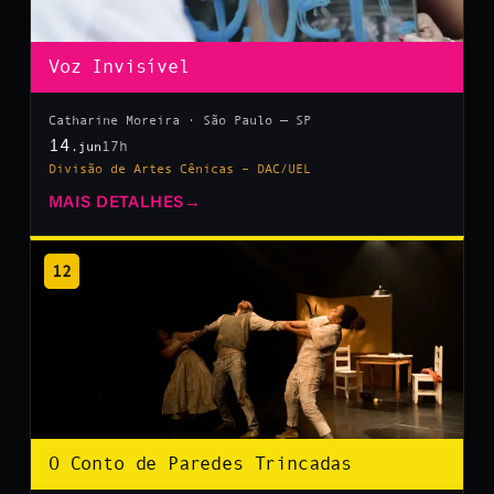
Voz Invisível
Catharine Moreira · São Paulo — SP
14
17h
.jun
Divisão de Artes Cênicas – DAC/UEL
MAIS DETALHES
→
12
O Conto de Paredes Trincadas