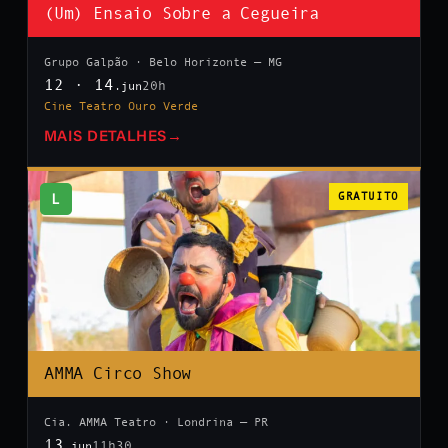
(Um) Ensaio Sobre a Cegueira
Grupo Galpão · Belo Horizonte — MG
12 · 14
20h
.jun
Cine Teatro Ouro Verde
MAIS DETALHES
→
L
GRATUITO
AMMA Circo Show
Cia. AMMA Teatro · Londrina — PR
13
11h30
.jun