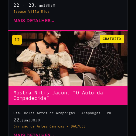
22 · 23
18h30
.jun
Espaço Villa Rica
MAIS DETALHES
→
12
GRATUITO
Mostra Nitis Jacon: “O Auto da
Compadecida”
Cia. Belas Artes de Arapongas · Arapongas — PR
22
19h30
.jun
Divisão de Artes Cênicas – DAC/UEL
MAIS DETALHES
→