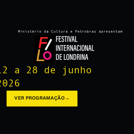
Ministério da Cultura e Petrobras apresentam
FESTIVAL
INTERNACIONAL
DE LONDRINA
12 a 28 de junho
2026
VER PROGRAMAÇÃO
→