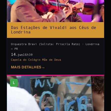
Das Estações de Vivaldi aos Céus de
Londrina
Orquestra Bravi (Solista: Priscila Rato) · Londrina
— PR
14
16h30
.jun
Capela do Colégio Mãe de Deus
MAIS DETALHES
→
L