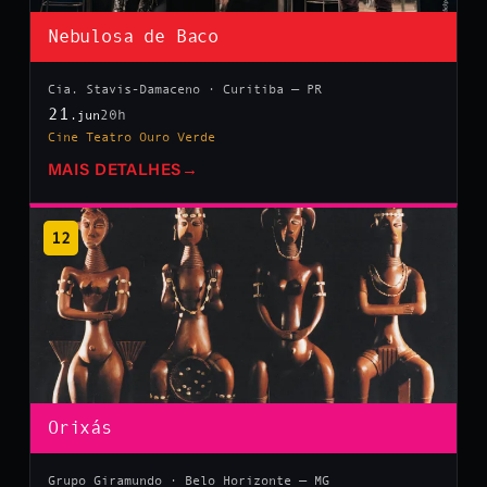
Nebulosa de Baco
Cia. Stavis-Damaceno · Curitiba — PR
21
20h
.jun
Cine Teatro Ouro Verde
MAIS DETALHES
→
12
Orixás
Grupo Giramundo · Belo Horizonte — MG