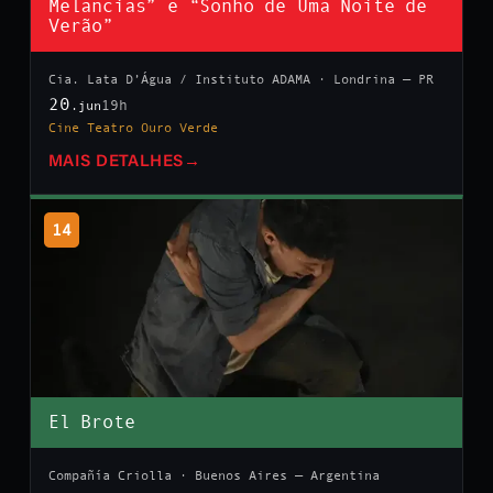
Melancias” e “Sonho de Uma Noite de
Verão”
Cia. Lata D’Água / Instituto ADAMA · Londrina — PR
20
19h
.jun
Cine Teatro Ouro Verde
MAIS DETALHES
→
14
El Brote
Compañía Criolla · Buenos Aires — Argentina