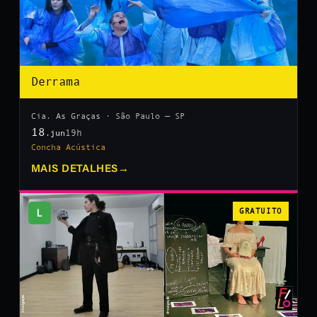
Derrama
Cia. As Graças · São Paulo — SP
18
19h
.jun
Concha Acústica
MAIS DETALHES
→
L
GRATUITO