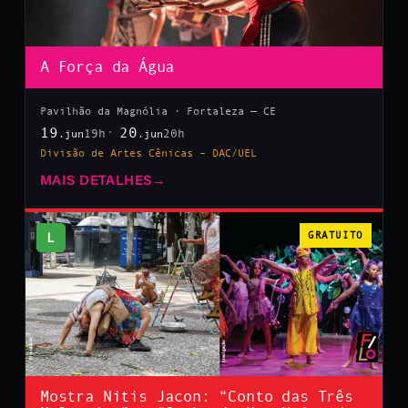
A Força da Água
Pavilhão da Magnólia · Fortaleza — CE
19
20
19h
20h
.jun
.jun
Divisão de Artes Cênicas – DAC/UEL
MAIS DETALHES
→
L
GRATUITO
Mostra Nitis Jacon: “Conto das Três