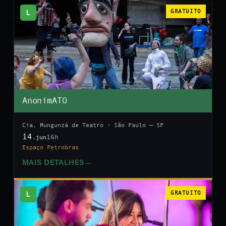
L
GRATUITO
AnonimATO
Cia. Mungunzá de Teatro · São Paulo — SP
14
16h
.jun
Espaço Petrobras
MAIS DETALHES
→
L
GRATUITO