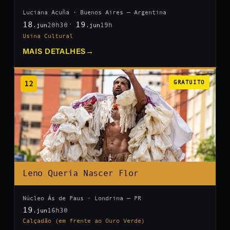
Luciana Acuña · Buenos Aires — Argentina
18
19
20h30
19h
.jun
.jun
Usina Cultural
MAIS DETALHES
→
12
GRATUITO
Leno Queria Nascer Flor
Núcleo Ás de Paus · Londrina — PR
19
16h30
.jun
Calçadão (em frente ao Ouro Verde)