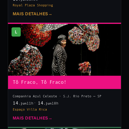
Royal Plaza Shopping
MAIS DETALHES
→
L
Tô Fraco, Tô Fraco!
Companhia Azul Celeste · S.J. Rio Preto — SP
14
14
11h
18h
.jun
.jun
Espaço Villa Rica
MAIS DETALHES
→