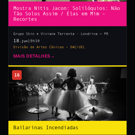
Mostra Nitis Jacon: Solilóquios: Não
Tão Solos Assim / Elas em Mim –
Recortes
Grupo Shin e Viviane Terrenta · Londrina — PR
18
19h30
.jun
Divisão de Artes Cênicas – DAC/UEL
MAIS DETALHES
→
16
Bailarinas Incendiadas