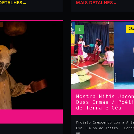
DETALHES
→
MAIS DETALHES
→
L
GR
Mostra Nitis Jaco
Duas Irmãs / Poét
de Terra e Céu
Projeto Crescendo com a Art
Cia. Um Só de Teatro · Lond
PR