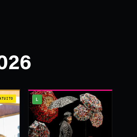
026
ATUITO
L