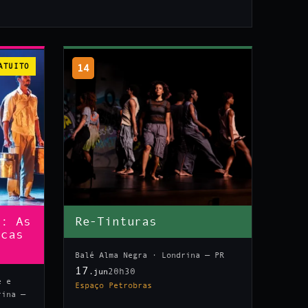
ATUITO
14
n: As
Re-Tinturas
icas
Balé Alma Negra · Londrina — PR
17
20h30
.jun
e e
Espaço Petrobras
rina —