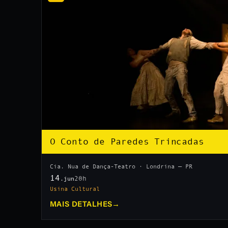
O Conto de Paredes Trincadas
Cia. Nua de Dança-Teatro · Londrina — PR
14
20h
.jun
Usina Cultural
MAIS DETALHES
→