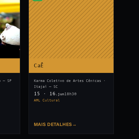
CaÊ
o — SP
Karma Coletivo de Artes Cênicas ·
Itajaí — SC
15 · 16
18h30
.jun
AML Cultural
MAIS DETALHES
→