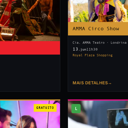
AMMA Circo Show
Cia. AMMA Teatro · Londrina
13
11h30
.jun
Royal Plaza Shopping
MAIS DETALHES
→
GRATUITO
L