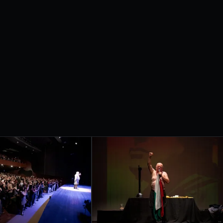
etrobras apresentam
IVAL
RNACIONAL
ONDRINA