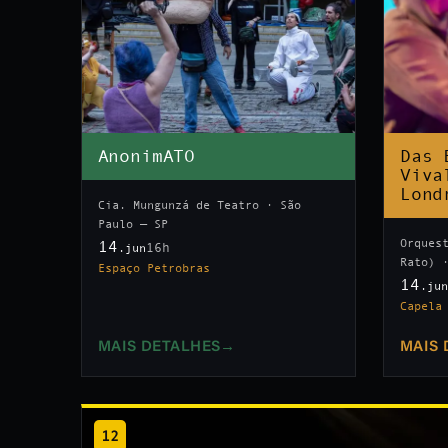
AnonimATO
Das 
Viva
Lond
Cia. Mungunzá de Teatro · São
Paulo — SP
Orques
14
16h
.jun
Rato) 
Espaço Petrobras
14
.ju
Capela
MAIS DETALHES
→
MAIS 
12