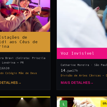
Estações de
ldi aos Céus de
rina
Voz Invisível
tra Bravi (Solista: Priscila
· Londrina — PR
Catharine Moreira · São Pau
16h30
n
14
17h
.jun
 do Colégio Mãe de Deus
Divisão de Artes Cênicas – 
DETALHES
→
MAIS DETALHES
→
L
GR