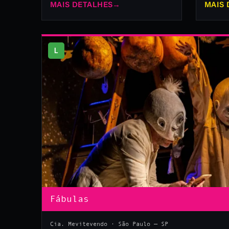
MAIS DETALHES
→
MAIS 
L
Fábulas
Cia. Mevitevendo · São Paulo — SP