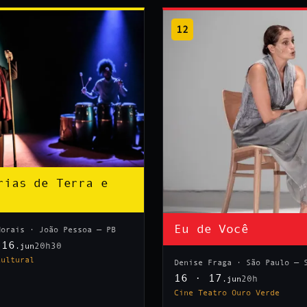
12
rias de Terra e
Eu de Você
Morais · João Pessoa — PB
 16
20h30
.jun
Cultural
Denise Fraga · São Paulo — 
16 · 17
20h
.jun
Cine Teatro Ouro Verde