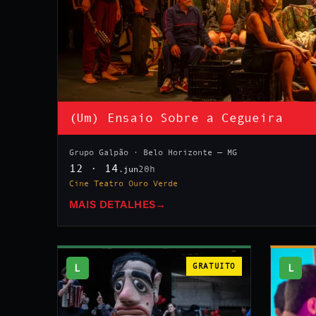
(Um) Ensaio Sobre a Cegueira
Grupo Galpão · Belo Horizonte — MG
12 · 14
20h
.jun
Cine Teatro Ouro Verde
MAIS DETALHES
→
L
GRATUITO
L