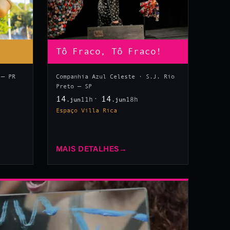
Tô Fraco, Tô Fraco!
 — PR
Companhia Azul Celeste · S.J. Rio
Preto — SP
14
14
11h
18h
.jun
.jun
Espaço Villa Rica
MAIS DETALHES
→