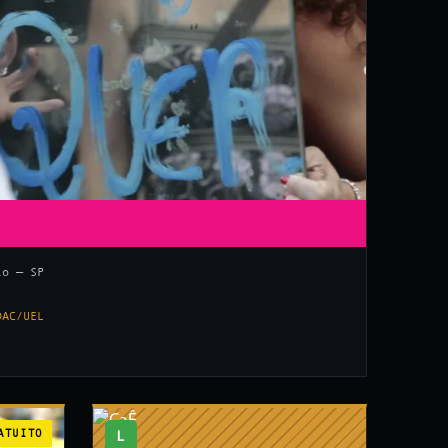
lo — SP
DAC/UEL
ATUITO
L