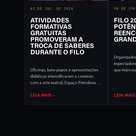
01 DE JUL. DE 2026
30 DE JUN
ATIVIDADES
FILO 
FORMATIVAS
POTÊN
GRATUITAS
REENC
PROMOVERAM A
GRAND
TROCA DE SABERES
DURANTE O FILO
Organizador
espectador
Oficinas, bate-papos e apresentações
que marcou 
didáticas intensificaram a conexão
Internaciona
com a arte teatral; Espaço Petrobras foi
de programa
um dos destaques
palcos da c
LEIA MAIS
→
LEIA MAIS