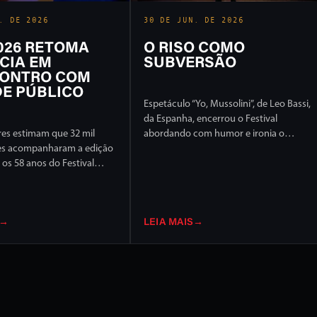
. DE 2026
30 DE JUN. DE 2026
2026 RETOMA
O RISO COMO
CIA EM
SUBVERSÃO
ONTRO COM
E PÚBLICO
Espetáculo “Yo, Mussolini”, de Leo Bassi,
da Espanha, encerrou o Festival
es estimam que 32 mil
abordando com humor e ironia o
es acompanharam a edição
extremismo político e ideológico
os 58 anos do Festival
l de Londrina, em 17 dias
ção intensa em ruas e
idade
→
LEIA MAIS
→