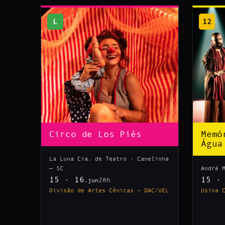
L
12
Circo de Los Piés
Memó
Água
La Luna Cia. de Teatro · Canelinha
— SC
André 
15 · 16
15 ·
20h
.jun
Divisão de Artes Cênicas – DAC/UEL
Usina 