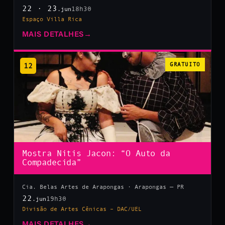
22 · 23
18h30
.jun
Espaço Villa Rica
MAIS DETALHES
→
12
GRATUITO
Mostra Nitis Jacon: “O Auto da
Compadecida”
Cia. Belas Artes de Arapongas · Arapongas — PR
22
19h30
.jun
Divisão de Artes Cênicas – DAC/UEL
MAIS DETALHES
→