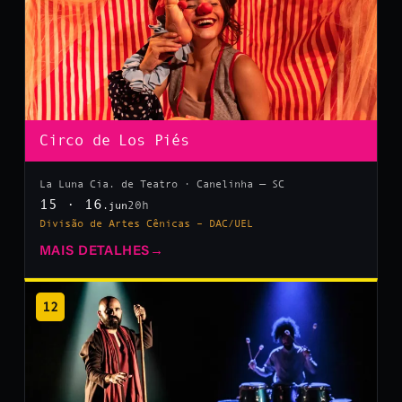
Circo de Los Piés
La Luna Cia. de Teatro · Canelinha — SC
15 · 16
20h
.jun
Divisão de Artes Cênicas – DAC/UEL
MAIS DETALHES
→
12