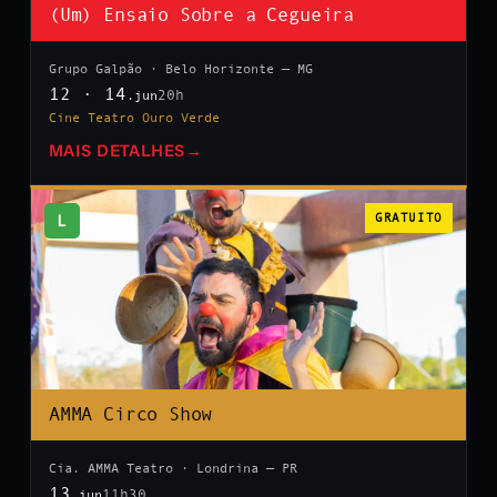
(Um) Ensaio Sobre a Cegueira
Grupo Galpão · Belo Horizonte — MG
12 · 14
20h
.jun
Cine Teatro Ouro Verde
MAIS DETALHES
→
L
GRATUITO
AMMA Circo Show
Cia. AMMA Teatro · Londrina — PR
13
11h30
.jun