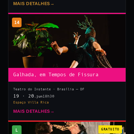
MAIS DETALHES
→
14
Galhada, em Tempos de Fissura
Teatro do Instante · Brasília — DF
19 · 20
18h30
.jun
Espaço Villa Rica
MAIS DETALHES
→
L
GRATUITO