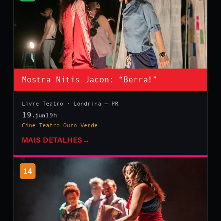
Mostra Nitis Jacon: “Berra!”
Livre Teatro · Londrina — PR
19
19h
.jun
Cine Teatro Ouro Verde
MAIS DETALHES
→
14