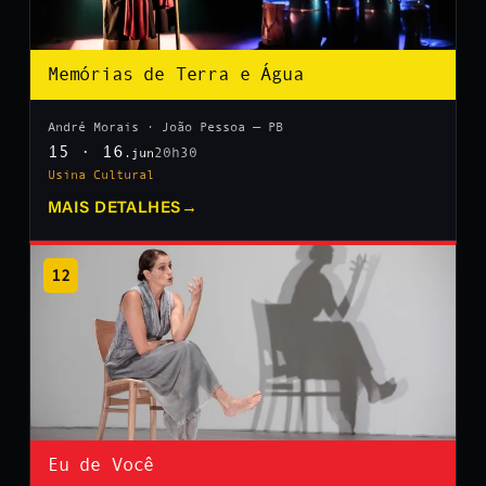
Memórias de Terra e Água
André Morais · João Pessoa — PB
15 · 16
20h30
.jun
Usina Cultural
MAIS DETALHES
→
12
Eu de Você