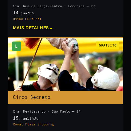
Cia. Nua de Dança-Teatro · Londrina — PR
14
20h
.jun
Usina Cultural
MAIS DETALHES
→
L
GRATUITO
Circo Secreto
Cia. Mevitevendo · São Paulo — SP
15
11h30
.jun
Royal Plaza Shopping