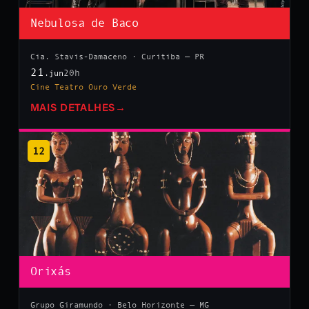
Nebulosa de Baco
Cia. Stavis-Damaceno · Curitiba — PR
21
20h
.jun
Cine Teatro Ouro Verde
MAIS DETALHES
→
12
Orixás
Grupo Giramundo · Belo Horizonte — MG