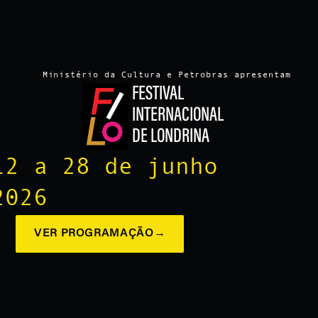
Ministério da Cultura e Petrobras apresentam
FESTIVAL
INTERNACIONAL
DE LONDRINA
12 a 28 de junho
2026
VER PROGRAMAÇÃO
→