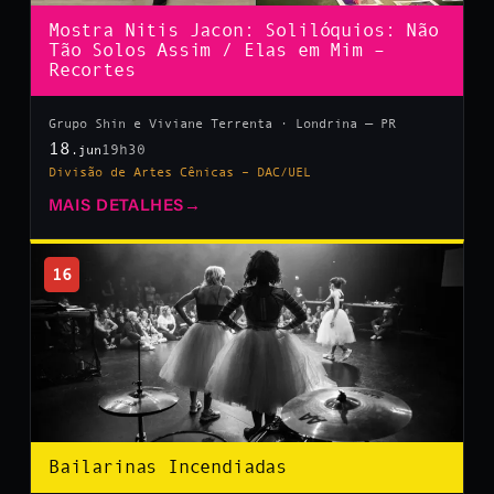
Mostra Nitis Jacon: Solilóquios: Não
Tão Solos Assim / Elas em Mim –
Recortes
Grupo Shin e Viviane Terrenta · Londrina — PR
18
19h30
.jun
Divisão de Artes Cênicas – DAC/UEL
MAIS DETALHES
→
16
Bailarinas Incendiadas