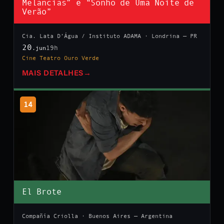
Melancias” e “Sonho de Uma Noite de
Verão”
Cia. Lata D’Água / Instituto ADAMA · Londrina — PR
20
19h
.jun
Cine Teatro Ouro Verde
MAIS DETALHES
→
14
El Brote
Compañía Criolla · Buenos Aires — Argentina