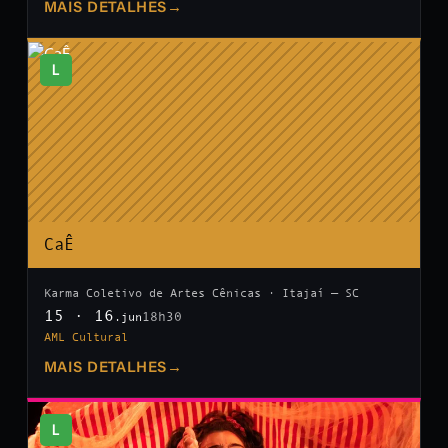
MAIS DETALHES
→
L
CaÊ
Karma Coletivo de Artes Cênicas · Itajaí — SC
15 · 16
18h30
.jun
AML Cultural
MAIS DETALHES
→
L