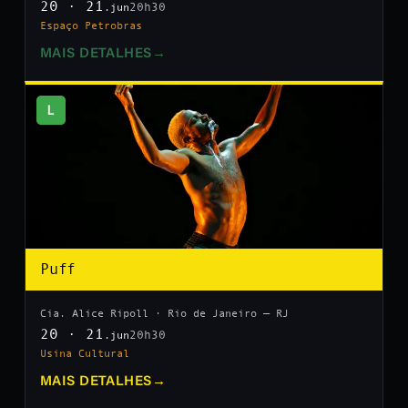
20 · 21
20h30
.jun
Espaço Petrobras
MAIS DETALHES
→
L
Puff
Cia. Alice Ripoll · Rio de Janeiro — RJ
20 · 21
20h30
.jun
Usina Cultural
MAIS DETALHES
→