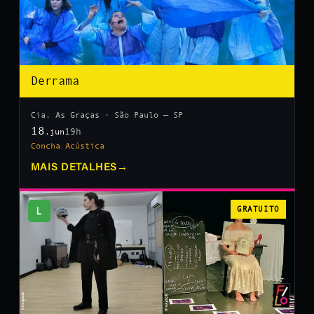
Derrama
Cia. As Graças · São Paulo — SP
18
19h
.jun
Concha Acústica
MAIS DETALHES
→
L
GRATUITO