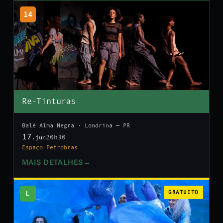
14
Re-Tinturas
Balé Alma Negra · Londrina — PR
17
20h30
.jun
Espaço Petrobras
MAIS DETALHES
→
L
GRATUITO