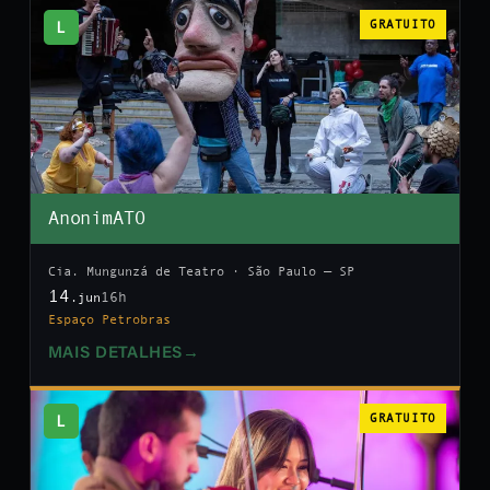
L
GRATUITO
AnonimATO
Cia. Mungunzá de Teatro · São Paulo — SP
14
16h
.jun
Espaço Petrobras
MAIS DETALHES
→
L
GRATUITO