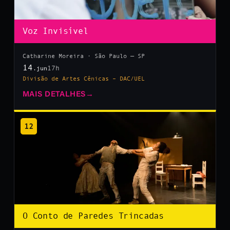
Voz Invisível
Catharine Moreira · São Paulo — SP
14
17h
.jun
Divisão de Artes Cênicas – DAC/UEL
MAIS DETALHES
→
12
O Conto de Paredes Trincadas