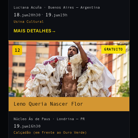
Luciana Acuña · Buenos Aires — Argentina
18
19
20h30
19h
.jun
.jun
Usina Cultural
MAIS DETALHES
→
12
GRATUITO
Leno Queria Nascer Flor
Núcleo Ás de Paus · Londrina — PR
19
16h30
.jun
Calçadão (em frente ao Ouro Verde)