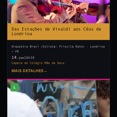
Das Estações de Vivaldi aos Céus de
Londrina
Orquestra Bravi (Solista: Priscila Rato) · Londrina
— PR
14
16h30
.jun
Capela do Colégio Mãe de Deus
MAIS DETALHES
→
L