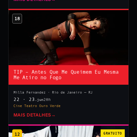
18
TIP – Antes Que Me Queimem Eu Mesma
Me Atiro no Fogo
Milla Fernandez · Rio de Janeiro — RJ
22 · 23
20h
.jun
Cine Teatro Ouro Verde
MAIS DETALHES
→
12
GRATUITO