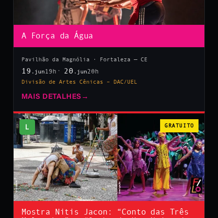
A Força da Água
Pavilhão da Magnólia · Fortaleza — CE
19
20
19h
20h
.jun
.jun
Divisão de Artes Cênicas – DAC/UEL
MAIS DETALHES
→
L
GRATUITO
Mostra Nitis Jacon: “Conto das Três