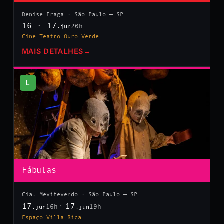
Denise Fraga · São Paulo — SP
16 · 17
20h
.jun
Cine Teatro Ouro Verde
MAIS DETALHES
→
L
Fábulas
Cia. Mevitevendo · São Paulo — SP
17
17
16h
19h
.jun
.jun
Espaço Villa Rica