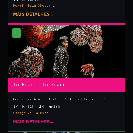
Royal Plaza Shopping
MAIS DETALHES
→
L
Tô Fraco, Tô Fraco!
Companhia Azul Celeste · S.J. Rio Preto — SP
14
14
11h
18h
.jun
.jun
Espaço Villa Rica
MAIS DETALHES
→