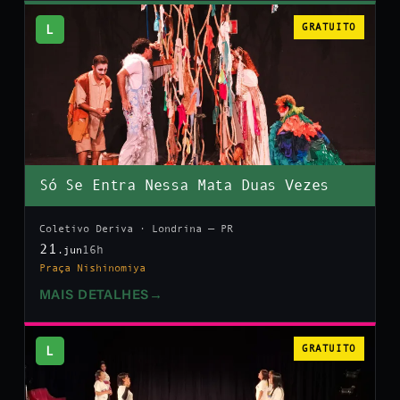
L
GRATUITO
Só Se Entra Nessa Mata Duas Vezes
Coletivo Deriva · Londrina — PR
21
16h
.jun
Praça Nishinomiya
MAIS DETALHES
→
L
GRATUITO