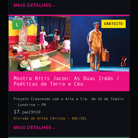
MAIS DETALHES
→
L
GRATUITO
Mostra Nitis Jacon: As Duas Irmãs /
Poéticas de Terra e Céu
Projeto Crescendo com a Arte e Cia. Um Só de Teatro
· Londrina — PR
17
19h30
.jun
Divisão de Artes Cênicas – DAC/UEL
MAIS DETALHES
→