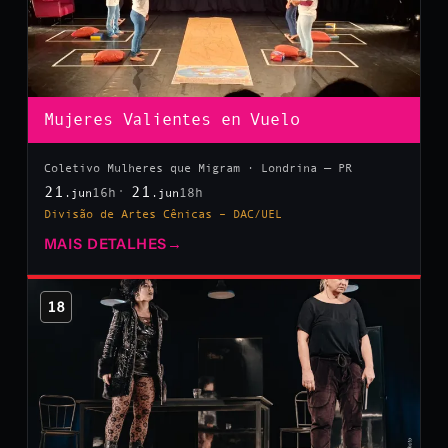
Mujeres Valientes en Vuelo
Coletivo Mulheres que Migram · Londrina — PR
21
21
16h
18h
.jun
.jun
Divisão de Artes Cênicas – DAC/UEL
MAIS DETALHES
→
18