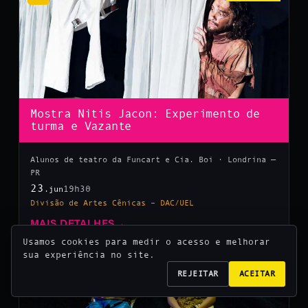
Mostra Nitis Jacon: Experimento de
turma e Vazante
Alunos de teatro da Funcart e Cia. Boi · Londrina —
PR
23
19h30
.jun
Divisão de Artes Cênicas – DAC/UEL
MAIS DETALHES
→
Usamos cookies para medir o acesso e melhorar
sua experiência no site.
10
REJEITAR
ACEITAR