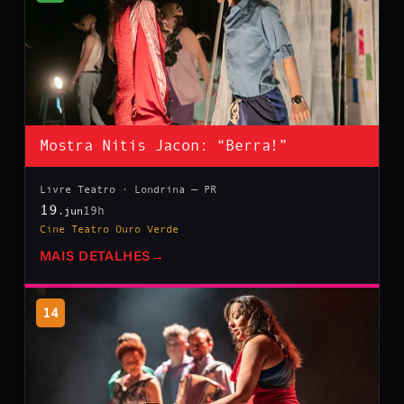
Mostra Nitis Jacon: “Berra!”
Livre Teatro · Londrina — PR
19
19h
.jun
Cine Teatro Ouro Verde
MAIS DETALHES
→
14