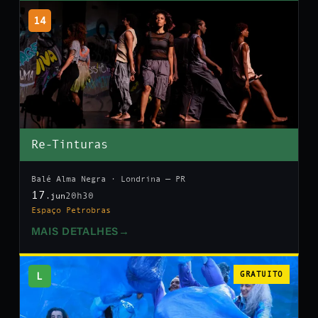
14
Re-Tinturas
Balé Alma Negra · Londrina — PR
17
20h30
.jun
Espaço Petrobras
MAIS DETALHES
→
L
GRATUITO