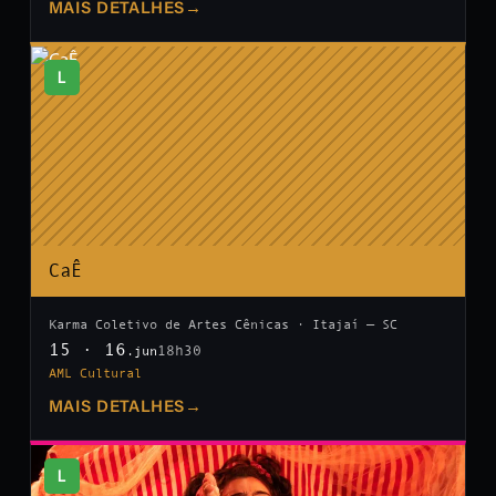
MAIS DETALHES
→
L
CaÊ
Karma Coletivo de Artes Cênicas · Itajaí — SC
15 · 16
18h30
.jun
AML Cultural
MAIS DETALHES
→
L