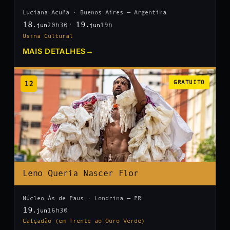
Luciana Acuña · Buenos Aires — Argentina
18
19
20h30
19h
.jun
.jun
Usina Cultural
MAIS DETALHES
→
12
GRATUITO
Leno Queria Nascer Flor
Núcleo Ás de Paus · Londrina — PR
19
16h30
.jun
Calçadão (em frente ao Ouro Verde)