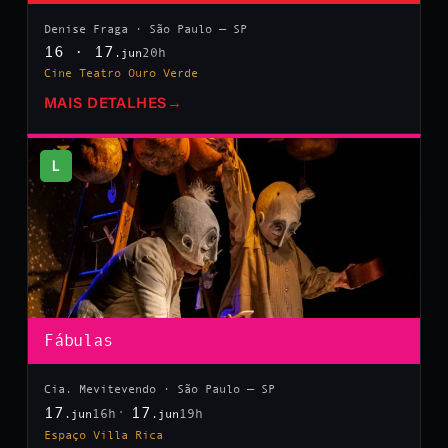
Denise Fraga · São Paulo — SP
16 · 17
20h
.jun
Cine Teatro Ouro Verde
MAIS DETALHES
→
L
Fábulas
Cia. Mevitevendo · São Paulo — SP
17
17
16h
19h
.jun
.jun
Espaço Villa Rica