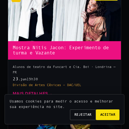
Mostra Nitis Jacon: Experimento de
turma e Vazante
Alunos de teatro da Funcart e Cia. Boi · Londrina —
PR
23
19h30
.jun
Divisão de Artes Cênicas – DAC/UEL
MAIS DETALHES
→
Usamos cookies para medir o acesso e melhorar
sua experiência no site.
10
REJEITAR
ACEITAR