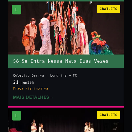
L
GRATUITO
Só Se Entra Nessa Mata Duas Vezes
Coletivo Deriva · Londrina — PR
21
16h
.jun
Praça Nishinomiya
MAIS DETALHES
→
L
GRATUITO