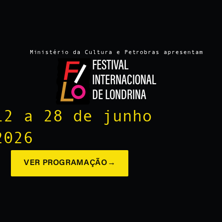
Ministério da Cultura e Petrobras apresentam
FESTIVAL
INTERNACIONAL
DE LONDRINA
12 a 28 de junho
2026
VER PROGRAMAÇÃO
→