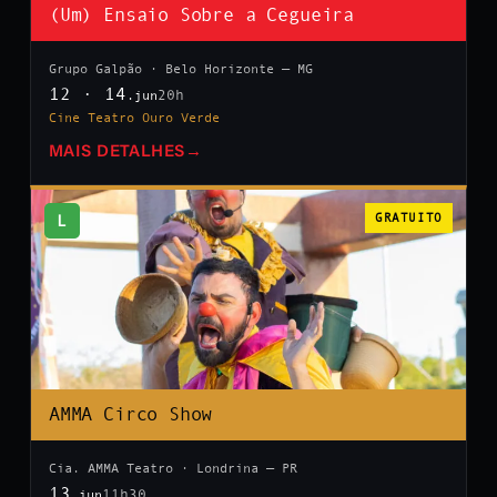
(Um) Ensaio Sobre a Cegueira
Grupo Galpão · Belo Horizonte — MG
12 · 14
20h
.jun
Cine Teatro Ouro Verde
MAIS DETALHES
→
L
GRATUITO
AMMA Circo Show
Cia. AMMA Teatro · Londrina — PR
13
11h30
.jun