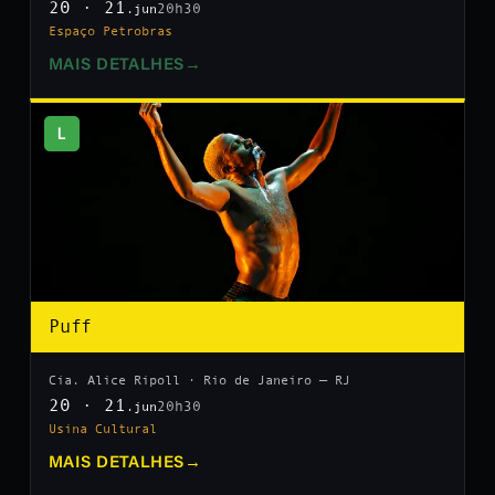
20 · 21
20h30
.jun
Espaço Petrobras
MAIS DETALHES
→
L
Puff
Cia. Alice Ripoll · Rio de Janeiro — RJ
20 · 21
20h30
.jun
Usina Cultural
MAIS DETALHES
→