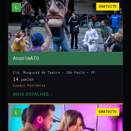
L
GRATUITO
AnonimATO
Cia. Mungunzá de Teatro · São Paulo — SP
14
16h
.jun
Espaço Petrobras
MAIS DETALHES
→
L
GRATUITO