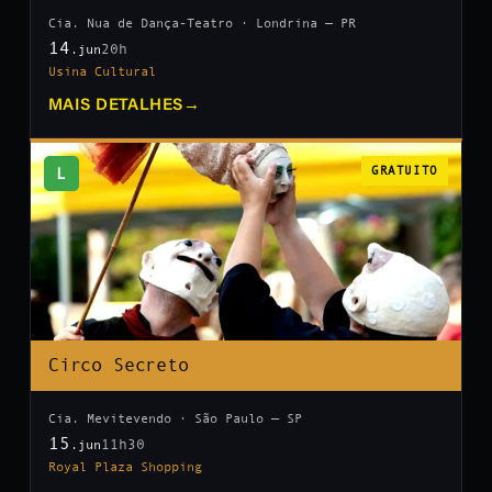
Cia. Nua de Dança-Teatro · Londrina — PR
14
20h
.jun
Usina Cultural
MAIS DETALHES
→
L
GRATUITO
Circo Secreto
Cia. Mevitevendo · São Paulo — SP
15
11h30
.jun
Royal Plaza Shopping