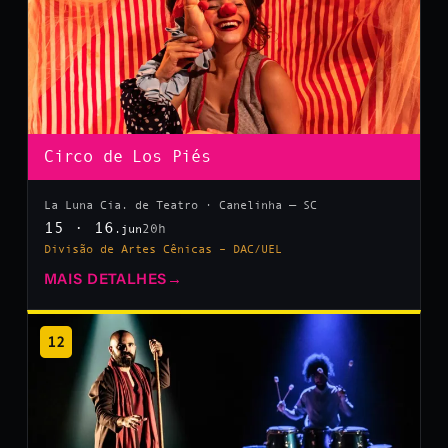
Circo de Los Piés
La Luna Cia. de Teatro · Canelinha — SC
15 · 16
20h
.jun
Divisão de Artes Cênicas – DAC/UEL
MAIS DETALHES
→
12