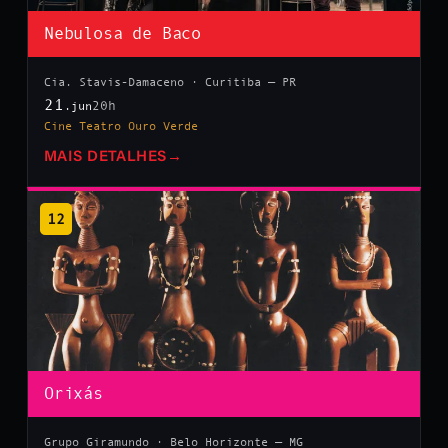
Nebulosa de Baco
Cia. Stavis-Damaceno · Curitiba — PR
21
20h
.jun
Cine Teatro Ouro Verde
MAIS DETALHES
→
12
Orixás
Grupo Giramundo · Belo Horizonte — MG