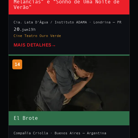
Melancias” e “Sonho de Uma Noite de
Verão”
Cia. Lata D’Água / Instituto ADAMA · Londrina — PR
20
19h
.jun
Cine Teatro Ouro Verde
MAIS DETALHES
→
14
El Brote
Compañía Criolla · Buenos Aires — Argentina