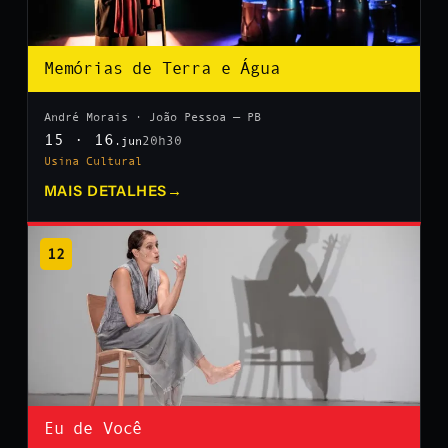
Memórias de Terra e Água
André Morais · João Pessoa — PB
15 · 16
20h30
.jun
Usina Cultural
MAIS DETALHES
→
12
Eu de Você