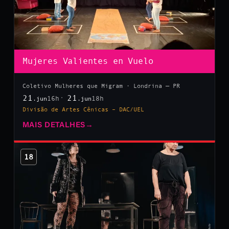
Mujeres Valientes en Vuelo
Coletivo Mulheres que Migram · Londrina — PR
21
21
16h
18h
.jun
.jun
Divisão de Artes Cênicas – DAC/UEL
MAIS DETALHES
→
18