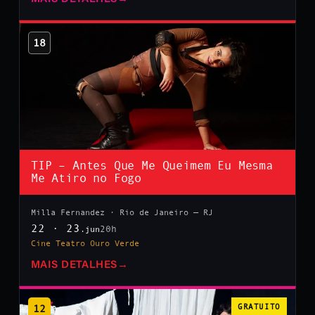
18
TIP – Antes Que Me Queimem Eu Mesma
Me Atiro no Fogo
Milla Fernandez · Rio de Janeiro — RJ
22 · 23
20h
.jun
Cine Teatro Ouro Verde
MAIS DETALHES
→
12
GRATUITO