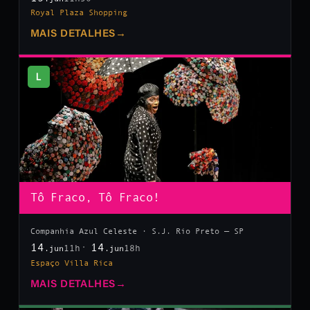
Royal Plaza Shopping
MAIS DETALHES
→
L
Tô Fraco, Tô Fraco!
Companhia Azul Celeste · S.J. Rio Preto — SP
14
14
11h
18h
.jun
.jun
Espaço Villa Rica
MAIS DETALHES
→