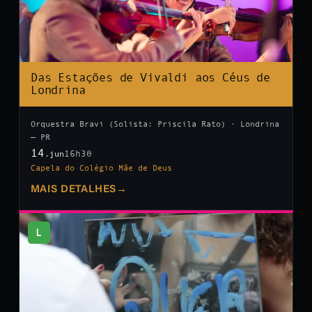
Das Estações de Vivaldi aos Céus de
Londrina
Orquestra Bravi (Solista: Priscila Rato) · Londrina
— PR
14
16h30
.jun
Capela do Colégio Mãe de Deus
MAIS DETALHES
→
L