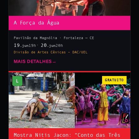
A Força da Água
Pavilhão da Magnólia · Fortaleza — CE
19
20
19h
20h
.jun
.jun
Divisão de Artes Cênicas – DAC/UEL
MAIS DETALHES
→
L
GRATUITO
Mostra Nitis Jacon: “Conto das Três