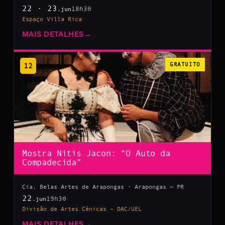
22 · 23
18h30
.jun
Espaço Villa Rica
MAIS DETALHES
→
12
GRATUITO
Mostra Nitis Jacon: “O Auto da
Compadecida”
Cia. Belas Artes de Arapongas · Arapongas — PR
22
19h30
.jun
Divisão de Artes Cênicas – DAC/UEL
MAIS DETALHES
→