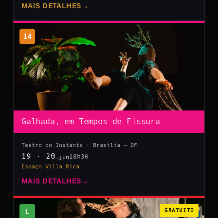
MAIS DETALHES
→
14
Galhada, em Tempos de Fissura
Teatro do Instante · Brasília — DF
19 · 20
18h30
.jun
Espaço Villa Rica
MAIS DETALHES
→
L
GRATUITO