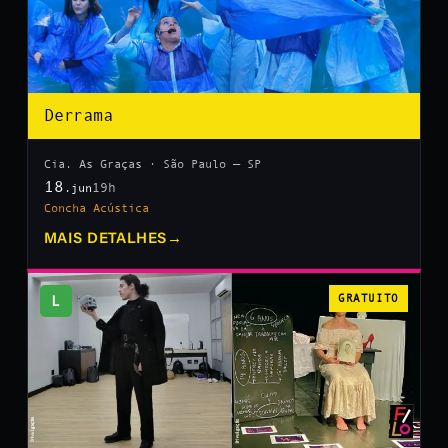
Derrama
Cia. As Graças · São Paulo — SP
18
19h
.jun
Concha Acústica
MAIS DETALHES
→
L
GRATUITO