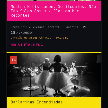
Mostra Nitis Jacon: Solilóquios: Não
Tão Solos Assim / Elas em Mim –
Recortes
Grupo Shin e Viviane Terrenta · Londrina — PR
18
19h30
.jun
Divisão de Artes Cênicas – DAC/UEL
MAIS DETALHES
→
16
Bailarinas Incendiadas