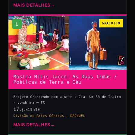
MAIS DETALHES
→
L
GRATUITO
Mostra Nitis Jacon: As Duas Irmãs /
Poéticas de Terra e Céu
Projeto Crescendo com a Arte e Cia. Um Só de Teatro
· Londrina — PR
17
19h30
.jun
Divisão de Artes Cênicas – DAC/UEL
MAIS DETALHES
→