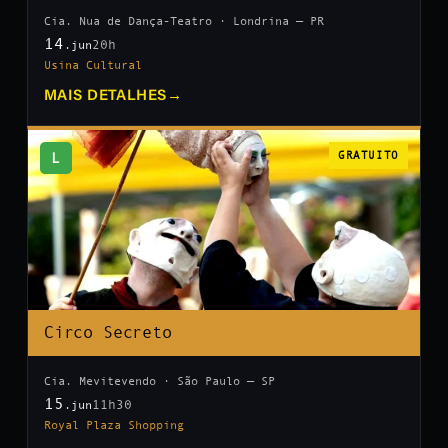
Cia. Nua de Dança-Teatro · Londrina — PR
14
20h
.jun
Usina Cultural
MAIS DETALHES
→
L
GRATUITO
Circo Secreto
Cia. Mevitevendo · São Paulo — SP
15
11h30
.jun
Royal Plaza Shopping