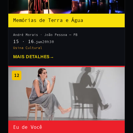
Memórias de Terra e Água
André Morais · João Pessoa — PB
15 · 16
20h30
.jun
Usina Cultural
MAIS DETALHES
→
12
Eu de Você