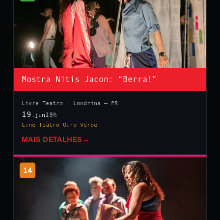
Mostra Nitis Jacon: “Berra!”
Livre Teatro · Londrina — PR
19
19h
.jun
Cine Teatro Ouro Verde
MAIS DETALHES
→
14