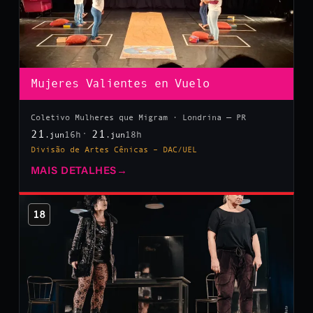
Mujeres Valientes en Vuelo
Coletivo Mulheres que Migram · Londrina — PR
21
21
16h
18h
.jun
.jun
Divisão de Artes Cênicas – DAC/UEL
MAIS DETALHES
→
18