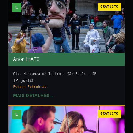
L
GRATUITO
AnonimATO
Cia. Mungunzá de Teatro · São Paulo — SP
14
16h
.jun
Espaço Petrobras
MAIS DETALHES
→
L
GRATUITO