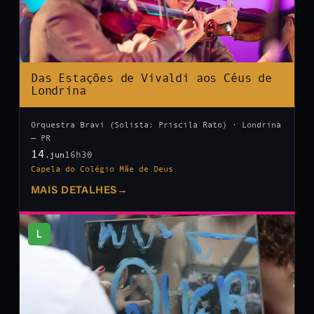
Das Estações de Vivaldi aos Céus de
Londrina
Orquestra Bravi (Solista: Priscila Rato) · Londrina
— PR
14
16h30
.jun
Capela do Colégio Mãe de Deus
MAIS DETALHES
→
L