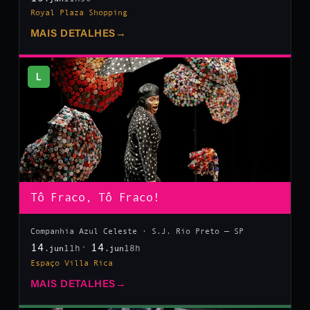
Royal Plaza Shopping
MAIS DETALHES
→
L
Tô Fraco, Tô Fraco!
Companhia Azul Celeste · S.J. Rio Preto — SP
14
14
11h
18h
.jun
.jun
Espaço Villa Rica
MAIS DETALHES
→