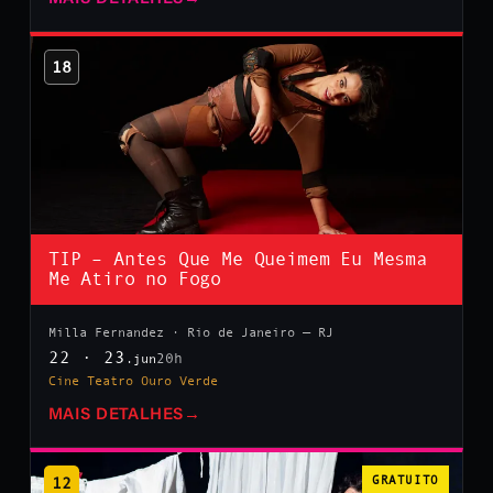
18
TIP – Antes Que Me Queimem Eu Mesma
Me Atiro no Fogo
Milla Fernandez · Rio de Janeiro — RJ
22 · 23
20h
.jun
Cine Teatro Ouro Verde
MAIS DETALHES
→
12
GRATUITO