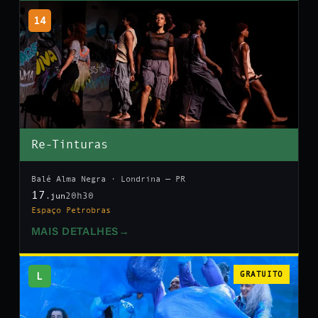
14
Re-Tinturas
Balé Alma Negra · Londrina — PR
17
20h30
.jun
Espaço Petrobras
MAIS DETALHES
→
L
GRATUITO