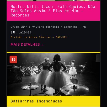
Mostra Nitis Jacon: Solilóquios: Não
Tão Solos Assim / Elas em Mim –
Recortes
Grupo Shin e Viviane Terrenta · Londrina — PR
18
19h30
.jun
Divisão de Artes Cênicas – DAC/UEL
MAIS DETALHES
→
16
Bailarinas Incendiadas