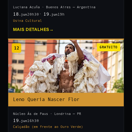
Luciana Acuña · Buenos Aires — Argentina
18
19
20h30
19h
.jun
.jun
Usina Cultural
MAIS DETALHES
→
12
GRATUITO
Leno Queria Nascer Flor
Núcleo Ás de Paus · Londrina — PR
19
16h30
.jun
Calçadão (em frente ao Ouro Verde)