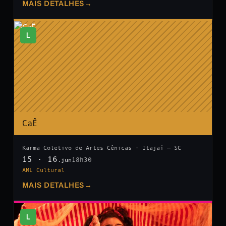
MAIS DETALHES
→
L
CaÊ
Karma Coletivo de Artes Cênicas · Itajaí — SC
15 · 16
18h30
.jun
AML Cultural
MAIS DETALHES
→
L