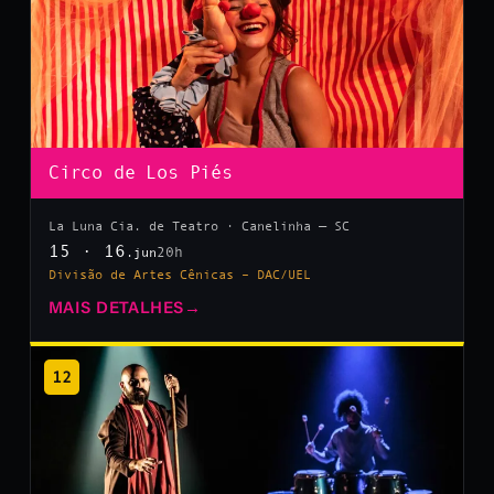
Circo de Los Piés
La Luna Cia. de Teatro · Canelinha — SC
15 · 16
20h
.jun
Divisão de Artes Cênicas – DAC/UEL
MAIS DETALHES
→
12