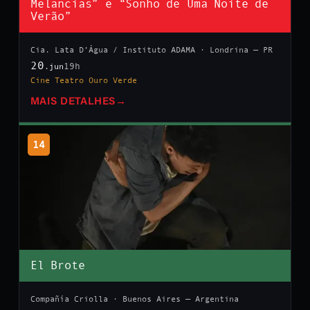
Melancias” e “Sonho de Uma Noite de
Verão”
Cia. Lata D’Água / Instituto ADAMA · Londrina — PR
20
19h
.jun
Cine Teatro Ouro Verde
MAIS DETALHES
→
14
El Brote
Compañía Criolla · Buenos Aires — Argentina