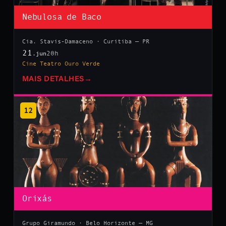
Nebulosa de Baco
Cia. Stavis-Damaceno · Curitiba — PR
21
20h
.jun
Cine Teatro Ouro Verde
MAIS DETALHES
→
12
Orixás
Grupo Giramundo · Belo Horizonte — MG