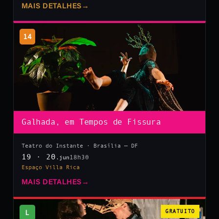
MAIS DETALHES
→
14
Galhada, em Tempos de Fissura
Teatro do Instante · Brasília — DF
19 · 20
18h30
.jun
Espaço Villa Rica
MAIS DETALHES
→
L
GRATUITO