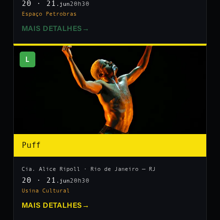
20 · 21
20h30
.jun
Espaço Petrobras
MAIS DETALHES
→
L
Puff
Cia. Alice Ripoll · Rio de Janeiro — RJ
20 · 21
20h30
.jun
Usina Cultural
MAIS DETALHES
→