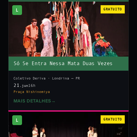
L
GRATUITO
Só Se Entra Nessa Mata Duas Vezes
Coletivo Deriva · Londrina — PR
21
16h
.jun
Praça Nishinomiya
MAIS DETALHES
→
L
GRATUITO