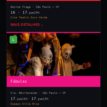
Denise Fraga · São Paulo — SP
16 · 17
20h
.jun
Cine Teatro Ouro Verde
MAIS DETALHES
→
L
Fábulas
Cia. Mevitevendo · São Paulo — SP
17
17
16h
19h
.jun
.jun
Espaço Villa Rica