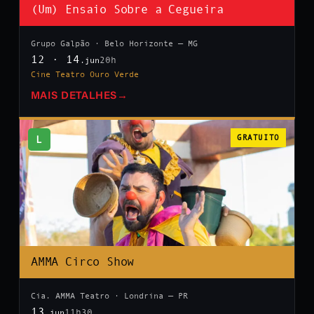
(Um) Ensaio Sobre a Cegueira
Grupo Galpão · Belo Horizonte — MG
12 · 14
20h
.jun
Cine Teatro Ouro Verde
MAIS DETALHES
→
L
GRATUITO
AMMA Circo Show
Cia. AMMA Teatro · Londrina — PR
13
11h30
.jun