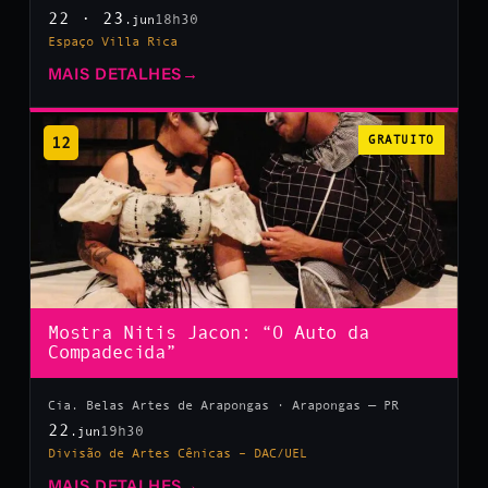
22 · 23
18h30
.jun
Espaço Villa Rica
MAIS DETALHES
→
12
GRATUITO
Mostra Nitis Jacon: “O Auto da
Compadecida”
Cia. Belas Artes de Arapongas · Arapongas — PR
22
19h30
.jun
Divisão de Artes Cênicas – DAC/UEL
MAIS DETALHES
→