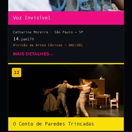
Voz Invisível
Catharine Moreira · São Paulo — SP
14
17h
.jun
Divisão de Artes Cênicas – DAC/UEL
MAIS DETALHES
→
12
O Conto de Paredes Trincadas