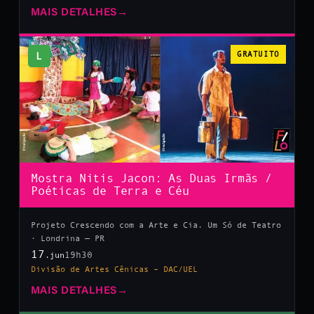
MAIS DETALHES
→
L
GRATUITO
Mostra Nitis Jacon: As Duas Irmãs /
Poéticas de Terra e Céu
Projeto Crescendo com a Arte e Cia. Um Só de Teatro
· Londrina — PR
17
19h30
.jun
Divisão de Artes Cênicas – DAC/UEL
MAIS DETALHES
→