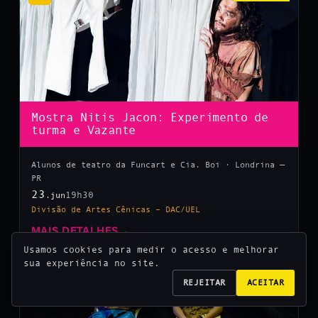
Mostra Nitis Jacon: Experimento de
turma e Vazante
Alunos de teatro da Funcart e Cia. Boi · Londrina —
PR
23
19h30
.jun
Divisão de Artes Cênicas – DAC/UEL
MAIS DETALHES
→
Usamos cookies para medir o acesso e melhorar
sua experiência no site.
10
REJEITAR
ACEITAR