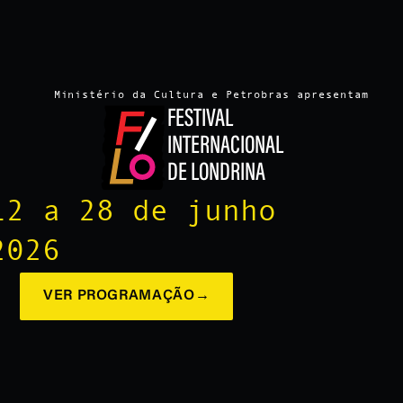
Ministério da Cultura e Petrobras apresentam
FESTIVAL
INTERNACIONAL
DE LONDRINA
12 a 28 de junho
2026
VER PROGRAMAÇÃO
→