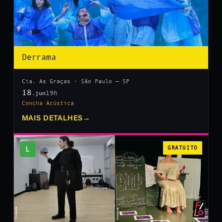
Derrama
Cia. As Graças · São Paulo — SP
18
19h
.jun
Concha Acústica
MAIS DETALHES
→
L
GRATUITO