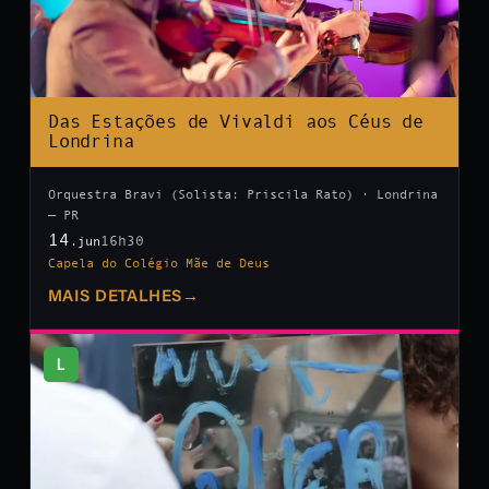
Das Estações de Vivaldi aos Céus de
Londrina
Orquestra Bravi (Solista: Priscila Rato) · Londrina
— PR
14
16h30
.jun
Capela do Colégio Mãe de Deus
MAIS DETALHES
→
L