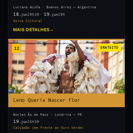
Luciana Acuña · Buenos Aires — Argentina
18
19
20h30
19h
.jun
.jun
Usina Cultural
MAIS DETALHES
→
12
GRATUITO
Leno Queria Nascer Flor
Núcleo Ás de Paus · Londrina — PR
19
16h30
.jun
Calçadão (em frente ao Ouro Verde)