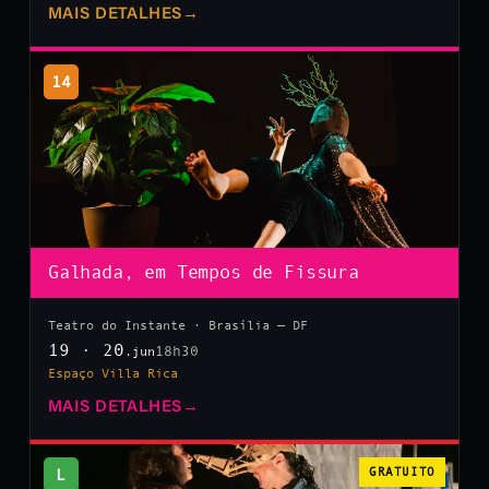
MAIS DETALHES
→
14
Galhada, em Tempos de Fissura
Teatro do Instante · Brasília — DF
19 · 20
18h30
.jun
Espaço Villa Rica
MAIS DETALHES
→
L
GRATUITO