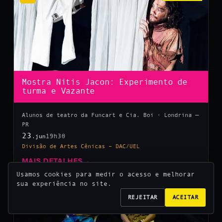
Mostra Nitis Jacon: Experimento de
turma e Vazante
Alunos de teatro da Funcart e Cia. Boi · Londrina —
PR
23
19h30
.jun
Divisão de Artes Cênicas – DAC/UEL
MAIS DETALHES
→
Usamos cookies para medir o acesso e melhorar
sua experiência no site.
10
REJEITAR
ACEITAR