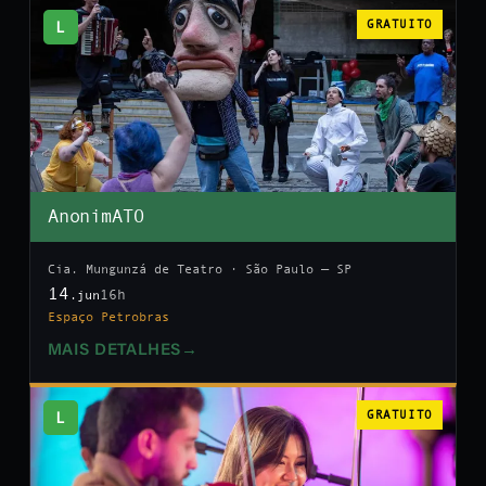
L
GRATUITO
AnonimATO
Cia. Mungunzá de Teatro · São Paulo — SP
14
16h
.jun
Espaço Petrobras
MAIS DETALHES
→
L
GRATUITO