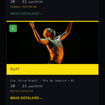
20 · 21
20h30
.jun
Espaço Petrobras
MAIS DETALHES
→
L
Puff
Cia. Alice Ripoll · Rio de Janeiro — RJ
20 · 21
20h30
.jun
Usina Cultural
MAIS DETALHES
→