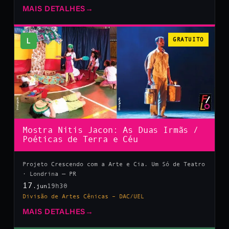
MAIS DETALHES
→
L
GRATUITO
Mostra Nitis Jacon: As Duas Irmãs /
Poéticas de Terra e Céu
Projeto Crescendo com a Arte e Cia. Um Só de Teatro
· Londrina — PR
17
19h30
.jun
Divisão de Artes Cênicas – DAC/UEL
MAIS DETALHES
→