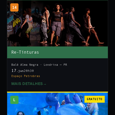
14
Re-Tinturas
Balé Alma Negra · Londrina — PR
17
20h30
.jun
Espaço Petrobras
MAIS DETALHES
→
L
GRATUITO