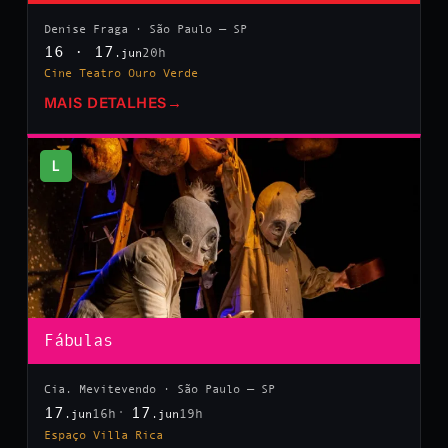
Denise Fraga · São Paulo — SP
16 · 17
20h
.jun
Cine Teatro Ouro Verde
MAIS DETALHES
→
L
Fábulas
Cia. Mevitevendo · São Paulo — SP
17
17
16h
19h
.jun
.jun
Espaço Villa Rica