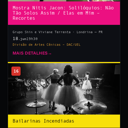
Mostra Nitis Jacon: Solilóquios: Não
Tão Solos Assim / Elas em Mim –
Recortes
Grupo Shin e Viviane Terrenta · Londrina — PR
18
19h30
.jun
Divisão de Artes Cênicas – DAC/UEL
MAIS DETALHES
→
16
Bailarinas Incendiadas