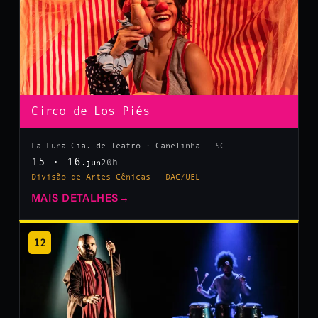
Circo de Los Piés
La Luna Cia. de Teatro · Canelinha — SC
15 · 16
20h
.jun
Divisão de Artes Cênicas – DAC/UEL
MAIS DETALHES
→
12