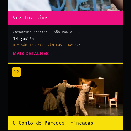
Voz Invisível
Catharine Moreira · São Paulo — SP
14
17h
.jun
Divisão de Artes Cênicas – DAC/UEL
MAIS DETALHES
→
12
O Conto de Paredes Trincadas