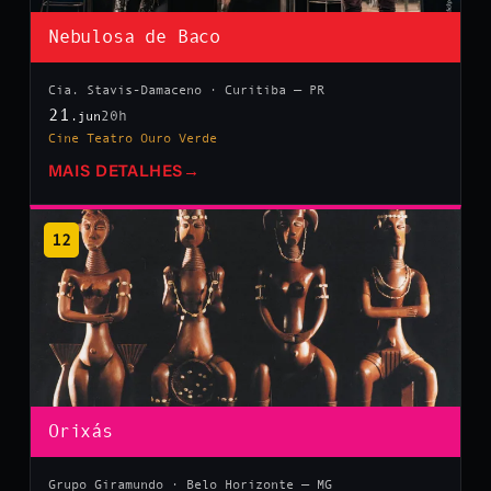
Nebulosa de Baco
Cia. Stavis-Damaceno · Curitiba — PR
21
20h
.jun
Cine Teatro Ouro Verde
MAIS DETALHES
→
12
Orixás
Grupo Giramundo · Belo Horizonte — MG