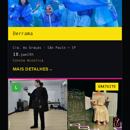
Derrama
Cia. As Graças · São Paulo — SP
18
19h
.jun
Concha Acústica
MAIS DETALHES
→
L
GRATUITO