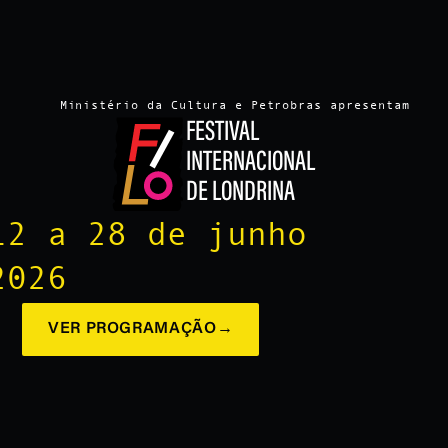
Ministério da Cultura e Petrobras apresentam
FESTIVAL
INTERNACIONAL
DE LONDRINA
12 a 28 de junho
2026
VER PROGRAMAÇÃO
→