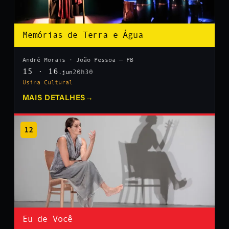
Memórias de Terra e Água
André Morais · João Pessoa — PB
15 · 16
20h30
.jun
Usina Cultural
MAIS DETALHES
→
12
Eu de Você