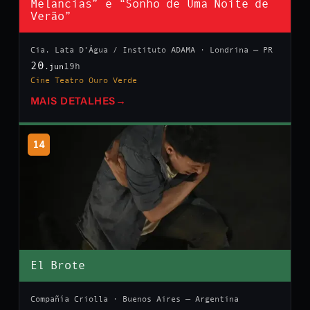
Melancias” e “Sonho de Uma Noite de
Verão”
Cia. Lata D’Água / Instituto ADAMA · Londrina — PR
20
19h
.jun
Cine Teatro Ouro Verde
MAIS DETALHES
→
14
El Brote
Compañía Criolla · Buenos Aires — Argentina