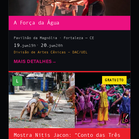
A Força da Água
Pavilhão da Magnólia · Fortaleza — CE
19
20
19h
20h
.jun
.jun
Divisão de Artes Cênicas – DAC/UEL
MAIS DETALHES
→
L
GRATUITO
Mostra Nitis Jacon: “Conto das Três