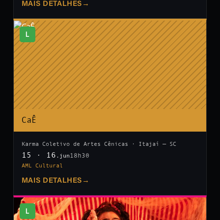
MAIS DETALHES
→
L
CaÊ
Karma Coletivo de Artes Cênicas · Itajaí — SC
15 · 16
18h30
.jun
AML Cultural
MAIS DETALHES
→
L