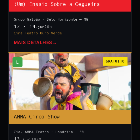
(Um) Ensaio Sobre a Cegueira
Grupo Galpão · Belo Horizonte — MG
12 · 14
20h
.jun
Cine Teatro Ouro Verde
MAIS DETALHES
→
L
GRATUITO
AMMA Circo Show
Cia. AMMA Teatro · Londrina — PR
13
11h30
.jun