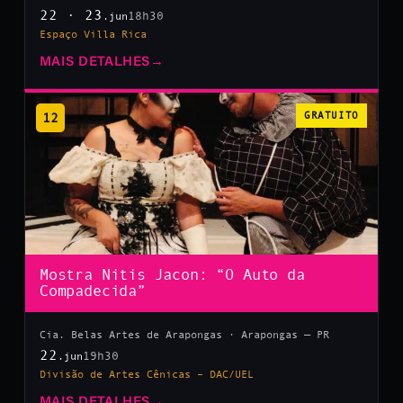
22 · 23
18h30
.jun
Espaço Villa Rica
MAIS DETALHES
→
12
GRATUITO
Mostra Nitis Jacon: “O Auto da
Compadecida”
Cia. Belas Artes de Arapongas · Arapongas — PR
22
19h30
.jun
Divisão de Artes Cênicas – DAC/UEL
MAIS DETALHES
→