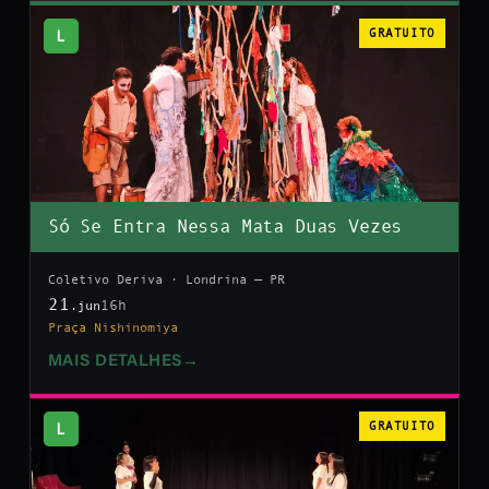
L
GRATUITO
Só Se Entra Nessa Mata Duas Vezes
Coletivo Deriva · Londrina — PR
21
16h
.jun
Praça Nishinomiya
MAIS DETALHES
→
L
GRATUITO