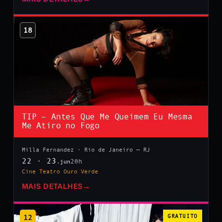
18
TIP – Antes Que Me Queimem Eu Mesma
Me Atiro no Fogo
Milla Fernandez · Rio de Janeiro — RJ
22 · 23
20h
.jun
Cine Teatro Ouro Verde
MAIS DETALHES
→
12
GRATUITO