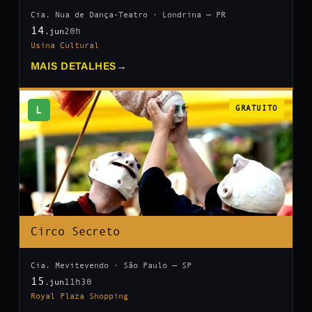
Cia. Nua de Dança-Teatro · Londrina — PR
14
20h
.jun
Usina Cultural
MAIS DETALHES
→
L
GRATUITO
Circo Secreto
Cia. Mevitevendo · São Paulo — SP
15
11h30
.jun
Royal Plaza Shopping