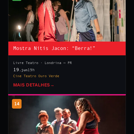
Mostra Nitis Jacon: “Berra!”
Livre Teatro · Londrina — PR
19
19h
.jun
Cine Teatro Ouro Verde
MAIS DETALHES
→
14