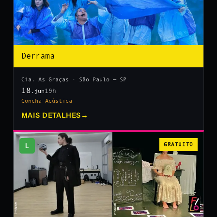
Derrama
Cia. As Graças · São Paulo — SP
18
19h
.jun
Concha Acústica
MAIS DETALHES
→
L
GRATUITO