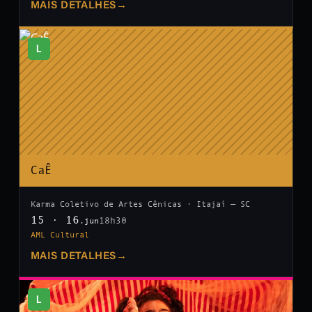
MAIS DETALHES
→
L
CaÊ
Karma Coletivo de Artes Cênicas · Itajaí — SC
15 · 16
18h30
.jun
AML Cultural
MAIS DETALHES
→
L