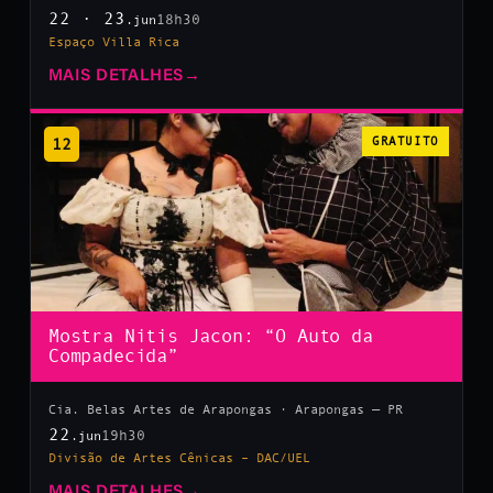
22 · 23
18h30
.jun
Espaço Villa Rica
MAIS DETALHES
→
12
GRATUITO
Mostra Nitis Jacon: “O Auto da
Compadecida”
Cia. Belas Artes de Arapongas · Arapongas — PR
22
19h30
.jun
Divisão de Artes Cênicas – DAC/UEL
MAIS DETALHES
→