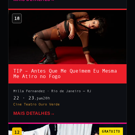
18
TIP – Antes Que Me Queimem Eu Mesma
Me Atiro no Fogo
Milla Fernandez · Rio de Janeiro — RJ
22 · 23
20h
.jun
Cine Teatro Ouro Verde
MAIS DETALHES
→
12
GRATUITO