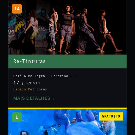
14
Re-Tinturas
Balé Alma Negra · Londrina — PR
17
20h30
.jun
Espaço Petrobras
MAIS DETALHES
→
L
GRATUITO