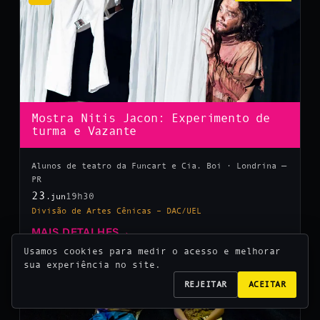
Mostra Nitis Jacon: Experimento de
turma e Vazante
Alunos de teatro da Funcart e Cia. Boi · Londrina —
PR
23
19h30
.jun
Divisão de Artes Cênicas – DAC/UEL
MAIS DETALHES
→
Usamos cookies para medir o acesso e melhorar
sua experiência no site.
10
REJEITAR
ACEITAR