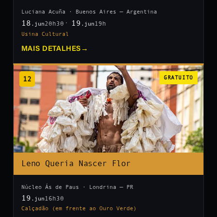
Luciana Acuña · Buenos Aires — Argentina
18
19
20h30
19h
.jun
.jun
Usina Cultural
MAIS DETALHES
→
12
GRATUITO
Leno Queria Nascer Flor
Núcleo Ás de Paus · Londrina — PR
19
16h30
.jun
Calçadão (em frente ao Ouro Verde)