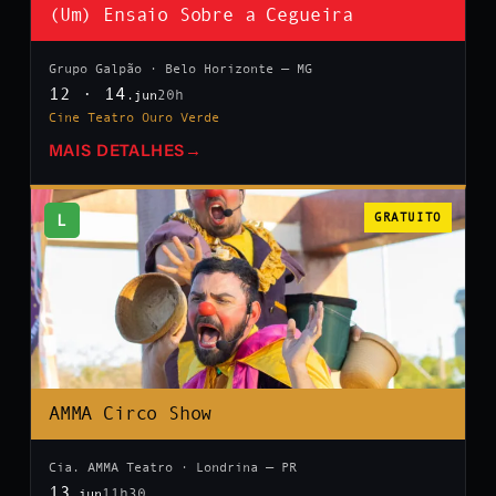
(Um) Ensaio Sobre a Cegueira
Grupo Galpão · Belo Horizonte — MG
12 · 14
20h
.jun
Cine Teatro Ouro Verde
MAIS DETALHES
→
L
GRATUITO
AMMA Circo Show
Cia. AMMA Teatro · Londrina — PR
13
11h30
.jun