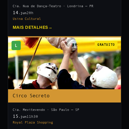
Cia. Nua de Dança-Teatro · Londrina — PR
14
20h
.jun
Usina Cultural
MAIS DETALHES
→
L
GRATUITO
Circo Secreto
Cia. Mevitevendo · São Paulo — SP
15
11h30
.jun
Royal Plaza Shopping