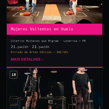
Mujeres Valientes en Vuelo
Coletivo Mulheres que Migram · Londrina — PR
21
21
16h
18h
.jun
.jun
Divisão de Artes Cênicas – DAC/UEL
MAIS DETALHES
→
18