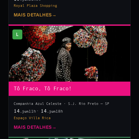
Royal Plaza Shopping
MAIS DETALHES
→
L
Tô Fraco, Tô Fraco!
Companhia Azul Celeste · S.J. Rio Preto — SP
14
14
11h
18h
.jun
.jun
Espaço Villa Rica
MAIS DETALHES
→