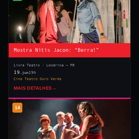
Mostra Nitis Jacon: “Berra!”
Livre Teatro · Londrina — PR
19
19h
.jun
Cine Teatro Ouro Verde
MAIS DETALHES
→
14