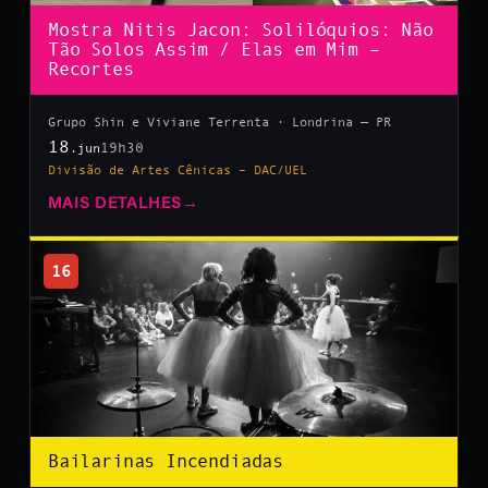
Mostra Nitis Jacon: Solilóquios: Não
Tão Solos Assim / Elas em Mim –
Recortes
Grupo Shin e Viviane Terrenta · Londrina — PR
18
19h30
.jun
Divisão de Artes Cênicas – DAC/UEL
MAIS DETALHES
→
16
Bailarinas Incendiadas