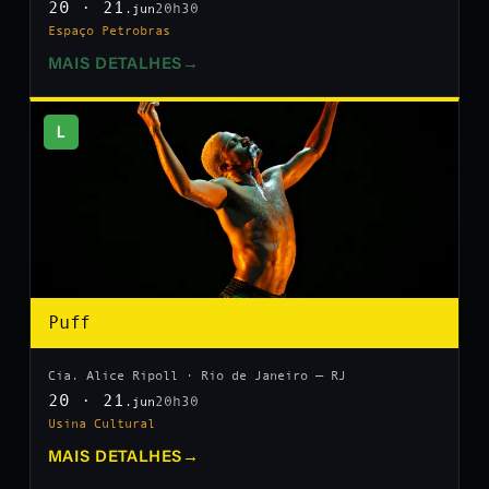
20 · 21
20h30
.jun
Espaço Petrobras
MAIS DETALHES
→
L
Puff
Cia. Alice Ripoll · Rio de Janeiro — RJ
20 · 21
20h30
.jun
Usina Cultural
MAIS DETALHES
→