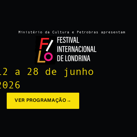
Ministério da Cultura e Petrobras apresentam
FESTIVAL
INTERNACIONAL
DE LONDRINA
12 a 28 de junho
2026
VER PROGRAMAÇÃO
→