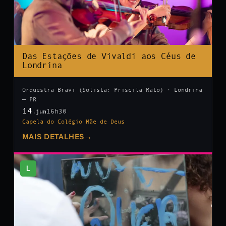
Das Estações de Vivaldi aos Céus de
Londrina
Orquestra Bravi (Solista: Priscila Rato) · Londrina
— PR
14
16h30
.jun
Capela do Colégio Mãe de Deus
MAIS DETALHES
→
L