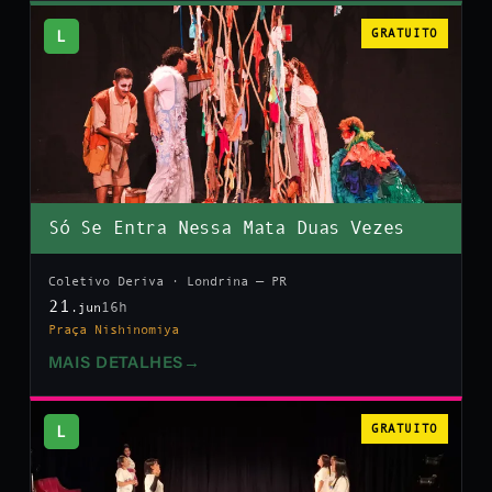
L
GRATUITO
Só Se Entra Nessa Mata Duas Vezes
Coletivo Deriva · Londrina — PR
21
16h
.jun
Praça Nishinomiya
MAIS DETALHES
→
L
GRATUITO