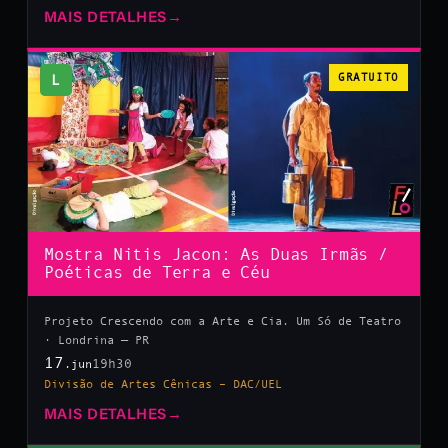
MAIS DETALHES
→
L
GRATUITO
Mostra Nitis Jacon: As Duas Irmãs /
Poéticas de Terra e Céu
Projeto Crescendo com a Arte e Cia. Um Só de Teatro
· Londrina — PR
17
19h30
.jun
Divisão de Artes Cênicas – DAC/UEL
MAIS DETALHES
→