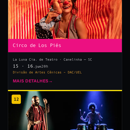
Circo de Los Piés
La Luna Cia. de Teatro · Canelinha — SC
15 · 16
20h
.jun
Divisão de Artes Cênicas – DAC/UEL
MAIS DETALHES
→
12