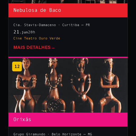
Nebulosa de Baco
Cia. Stavis-Damaceno · Curitiba — PR
21
20h
.jun
Cine Teatro Ouro Verde
MAIS DETALHES
→
12
Orixás
Grupo Giramundo · Belo Horizonte — MG