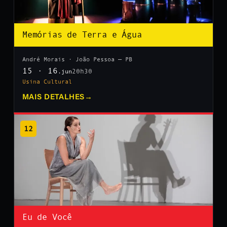
Memórias de Terra e Água
André Morais · João Pessoa — PB
15 · 16
20h30
.jun
Usina Cultural
MAIS DETALHES
→
12
Eu de Você