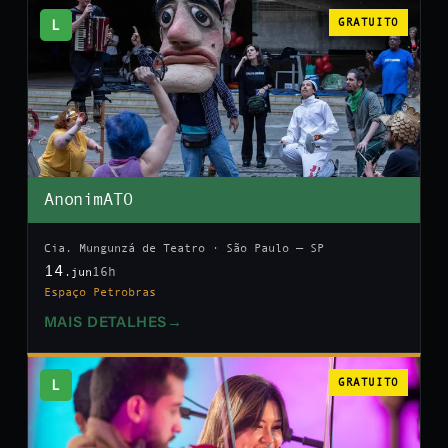
L
GRATUITO
AnonimATO
Cia. Mungunzá de Teatro · São Paulo — SP
14
16h
.jun
Espaço Petrobras
MAIS DETALHES
→
L
GRATUITO