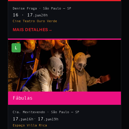
Denise Fraga · São Paulo — SP
16 · 17
20h
.jun
Cine Teatro Ouro Verde
MAIS DETALHES
→
L
Fábulas
Cia. Mevitevendo · São Paulo — SP
17
17
16h
19h
.jun
.jun
Espaço Villa Rica