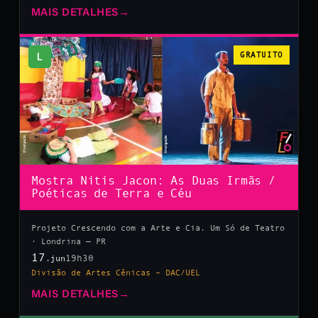
MAIS DETALHES
→
L
GRATUITO
Mostra Nitis Jacon: As Duas Irmãs /
Poéticas de Terra e Céu
Projeto Crescendo com a Arte e Cia. Um Só de Teatro
· Londrina — PR
17
19h30
.jun
Divisão de Artes Cênicas – DAC/UEL
MAIS DETALHES
→