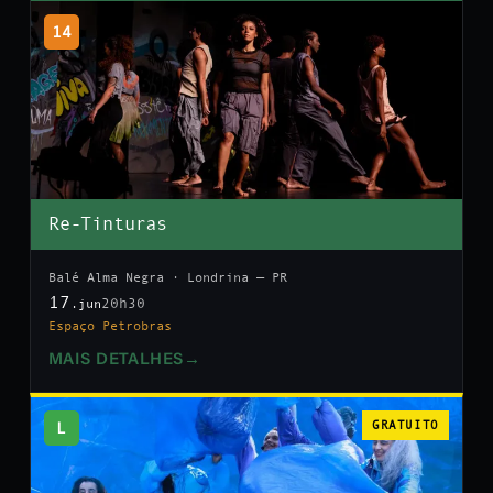
14
Re-Tinturas
Balé Alma Negra · Londrina — PR
17
20h30
.jun
Espaço Petrobras
MAIS DETALHES
→
L
GRATUITO