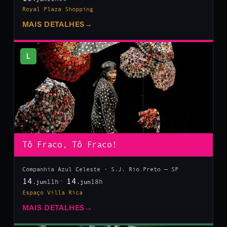
Royal Plaza Shopping
MAIS DETALHES
→
L
Tô Fraco, Tô Fraco!
Companhia Azul Celeste · S.J. Rio Preto — SP
14
14
11h
18h
.jun
.jun
Espaço Villa Rica
MAIS DETALHES
→