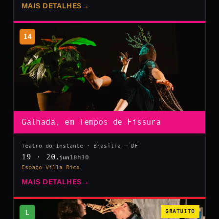
MAIS DETALHES
→
14
Galhada, em Tempos de Fissura
Teatro do Instante · Brasília — DF
19 · 20
18h30
.jun
Espaço Villa Rica
MAIS DETALHES
→
L
GRATUITO