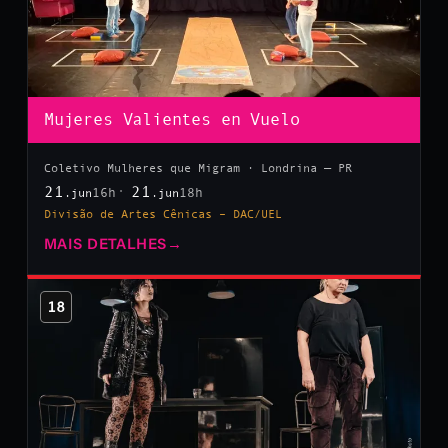
Mujeres Valientes en Vuelo
Coletivo Mulheres que Migram · Londrina — PR
21
21
16h
18h
.jun
.jun
Divisão de Artes Cênicas – DAC/UEL
MAIS DETALHES
→
18