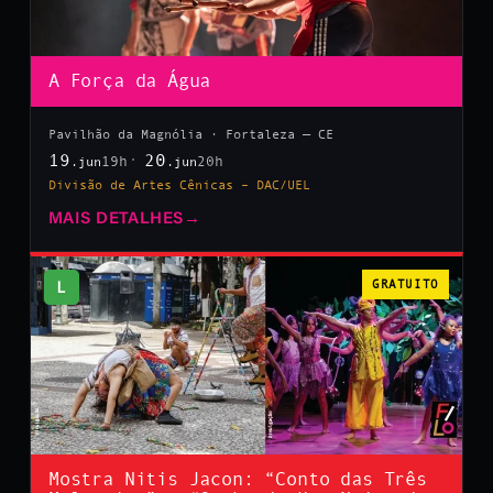
A Força da Água
Pavilhão da Magnólia · Fortaleza — CE
19
20
19h
20h
.jun
.jun
Divisão de Artes Cênicas – DAC/UEL
MAIS DETALHES
→
L
GRATUITO
Mostra Nitis Jacon: “Conto das Três