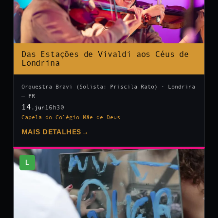
Das Estações de Vivaldi aos Céus de
Londrina
Orquestra Bravi (Solista: Priscila Rato) · Londrina
— PR
14
16h30
.jun
Capela do Colégio Mãe de Deus
MAIS DETALHES
→
L