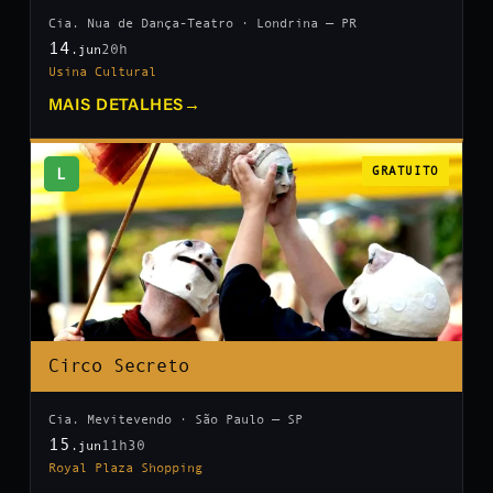
Cia. Nua de Dança-Teatro · Londrina — PR
14
20h
.jun
Usina Cultural
MAIS DETALHES
→
L
GRATUITO
Circo Secreto
Cia. Mevitevendo · São Paulo — SP
15
11h30
.jun
Royal Plaza Shopping