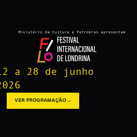
Ministério da Cultura e Petrobras apresentam
FESTIVAL
INTERNACIONAL
DE LONDRINA
12 a 28 de junho
2026
VER PROGRAMAÇÃO
→