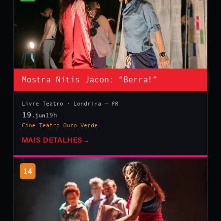
Mostra Nitis Jacon: “Berra!”
Livre Teatro · Londrina — PR
19
19h
.jun
Cine Teatro Ouro Verde
MAIS DETALHES
→
14