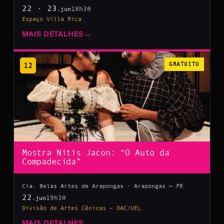
22 · 23
18h30
.jun
Espaço Villa Rica
MAIS DETALHES
→
12
GRATUITO
Mostra Nitis Jacon: “O Auto da
Compadecida”
Cia. Belas Artes de Arapongas · Arapongas — PR
22
19h30
.jun
Divisão de Artes Cênicas – DAC/UEL
MAIS DETALHES
→