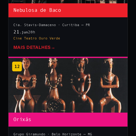
Nebulosa de Baco
Cia. Stavis-Damaceno · Curitiba — PR
21
20h
.jun
Cine Teatro Ouro Verde
MAIS DETALHES
→
12
Orixás
Grupo Giramundo · Belo Horizonte — MG