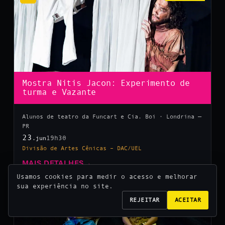
Mostra Nitis Jacon: Experimento de
turma e Vazante
Alunos de teatro da Funcart e Cia. Boi · Londrina —
PR
23
19h30
.jun
Divisão de Artes Cênicas – DAC/UEL
MAIS DETALHES
→
Usamos cookies para medir o acesso e melhorar
sua experiência no site.
10
REJEITAR
ACEITAR