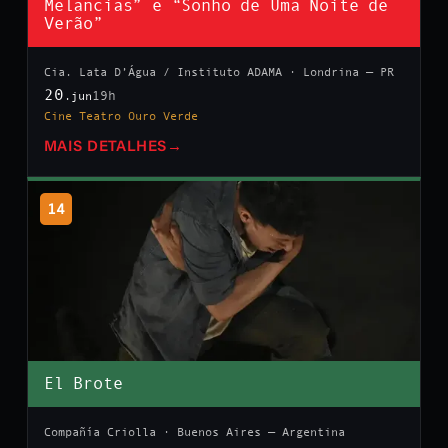
Melancias” e “Sonho de Uma Noite de
Verão”
Cia. Lata D’Água / Instituto ADAMA · Londrina — PR
20
19h
.jun
Cine Teatro Ouro Verde
MAIS DETALHES
→
14
El Brote
Compañía Criolla · Buenos Aires — Argentina