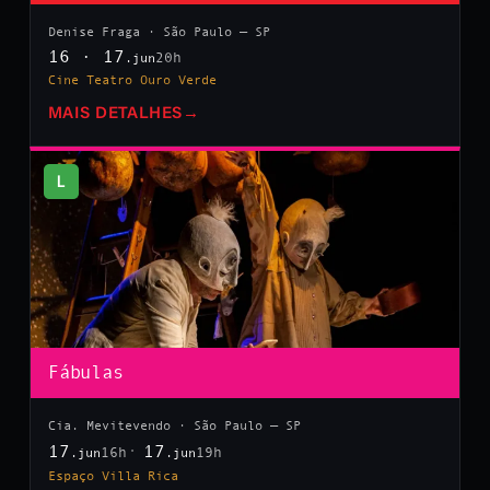
Denise Fraga · São Paulo — SP
16 · 17
20h
.jun
Cine Teatro Ouro Verde
MAIS DETALHES
→
L
Fábulas
Cia. Mevitevendo · São Paulo — SP
17
17
16h
19h
.jun
.jun
Espaço Villa Rica