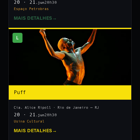
20 · 21
20h30
.jun
Espaço Petrobras
MAIS DETALHES
→
L
Puff
Cia. Alice Ripoll · Rio de Janeiro — RJ
20 · 21
20h30
.jun
Usina Cultural
MAIS DETALHES
→