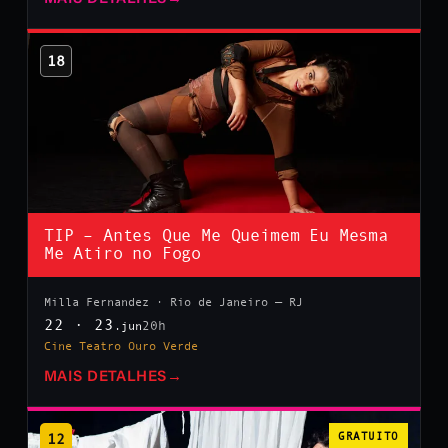
18
TIP – Antes Que Me Queimem Eu Mesma
Me Atiro no Fogo
Milla Fernandez · Rio de Janeiro — RJ
22 · 23
20h
.jun
Cine Teatro Ouro Verde
MAIS DETALHES
→
12
GRATUITO