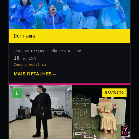
Derrama
Cia. As Graças · São Paulo — SP
18
19h
.jun
Concha Acústica
MAIS DETALHES
→
L
GRATUITO