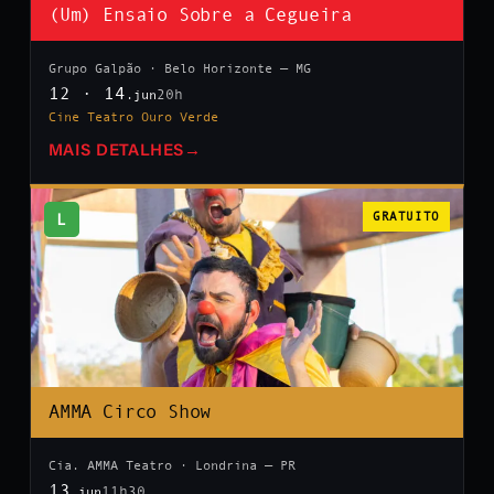
(Um) Ensaio Sobre a Cegueira
Grupo Galpão · Belo Horizonte — MG
12 · 14
20h
.jun
Cine Teatro Ouro Verde
MAIS DETALHES
→
L
GRATUITO
AMMA Circo Show
Cia. AMMA Teatro · Londrina — PR
13
11h30
.jun