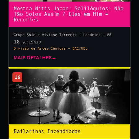
Mostra Nitis Jacon: Solilóquios: Não
Tão Solos Assim / Elas em Mim –
Recortes
Grupo Shin e Viviane Terrenta · Londrina — PR
18
19h30
.jun
Divisão de Artes Cênicas – DAC/UEL
MAIS DETALHES
→
16
Bailarinas Incendiadas