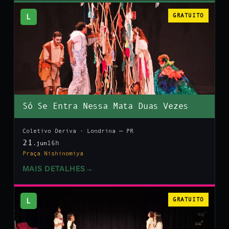
L
GRATUITO
Só Se Entra Nessa Mata Duas Vezes
Coletivo Deriva · Londrina — PR
21
16h
.jun
Praça Nishinomiya
MAIS DETALHES
→
L
GRATUITO