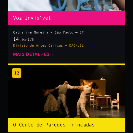
Voz Invisível
Catharine Moreira · São Paulo — SP
14
17h
.jun
Divisão de Artes Cênicas – DAC/UEL
MAIS DETALHES
→
12
O Conto de Paredes Trincadas