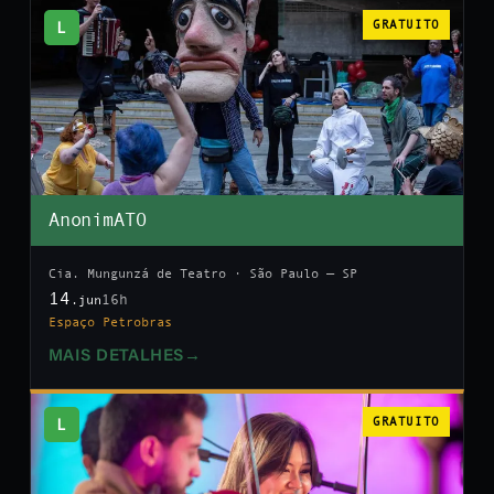
L
GRATUITO
AnonimATO
Cia. Mungunzá de Teatro · São Paulo — SP
14
16h
.jun
Espaço Petrobras
MAIS DETALHES
→
L
GRATUITO