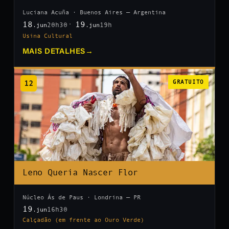
Luciana Acuña · Buenos Aires — Argentina
18
19
20h30
19h
.jun
.jun
Usina Cultural
MAIS DETALHES
→
12
GRATUITO
Leno Queria Nascer Flor
Núcleo Ás de Paus · Londrina — PR
19
16h30
.jun
Calçadão (em frente ao Ouro Verde)