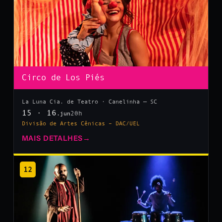
Circo de Los Piés
La Luna Cia. de Teatro · Canelinha — SC
15 · 16
20h
.jun
Divisão de Artes Cênicas – DAC/UEL
MAIS DETALHES
→
12