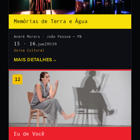
Memórias de Terra e Água
André Morais · João Pessoa — PB
15 · 16
20h30
.jun
Usina Cultural
MAIS DETALHES
→
12
Eu de Você