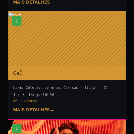
MAIS DETALHES
→
L
CaÊ
Karma Coletivo de Artes Cênicas · Itajaí — SC
15 · 16
18h30
.jun
AML Cultural
MAIS DETALHES
→
L