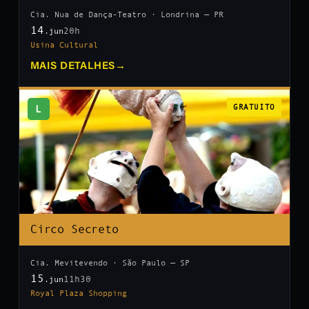
Cia. Nua de Dança-Teatro · Londrina — PR
14
20h
.jun
Usina Cultural
MAIS DETALHES
→
L
GRATUITO
Circo Secreto
Cia. Mevitevendo · São Paulo — SP
15
11h30
.jun
Royal Plaza Shopping