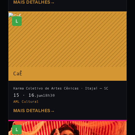
MAIS DETALHES
→
L
CaÊ
Karma Coletivo de Artes Cênicas · Itajaí — SC
15 · 16
18h30
.jun
AML Cultural
MAIS DETALHES
→
L