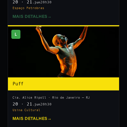
20 · 21
20h30
.jun
Espaço Petrobras
MAIS DETALHES
→
L
Puff
Cia. Alice Ripoll · Rio de Janeiro — RJ
20 · 21
20h30
.jun
Usina Cultural
MAIS DETALHES
→