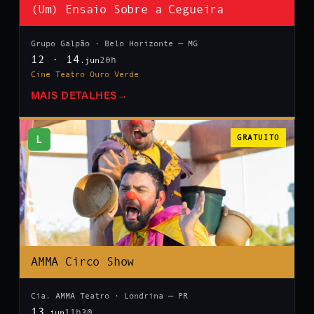
(Um) Ensaio Sobre a Cegueira
Grupo Galpão · Belo Horizonte — MG
12 · 14
20h
.jun
Cine Teatro Ouro Verde
MAIS DETALHES
→
L
GRATUITO
AMMA Circo Show
Cia. AMMA Teatro · Londrina — PR
13
11h30
.jun