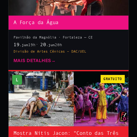
A Força da Água
Pavilhão da Magnólia · Fortaleza — CE
19
20
19h
20h
.jun
.jun
Divisão de Artes Cênicas – DAC/UEL
MAIS DETALHES
→
L
GRATUITO
Mostra Nitis Jacon: “Conto das Três