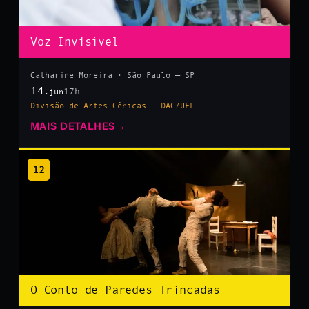
Voz Invisível
Catharine Moreira · São Paulo — SP
14
17h
.jun
Divisão de Artes Cênicas – DAC/UEL
MAIS DETALHES
→
12
O Conto de Paredes Trincadas