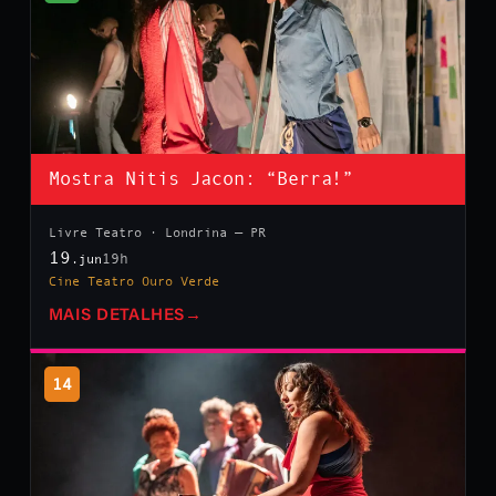
Mostra Nitis Jacon: “Berra!”
Livre Teatro · Londrina — PR
19
19h
.jun
Cine Teatro Ouro Verde
MAIS DETALHES
→
14