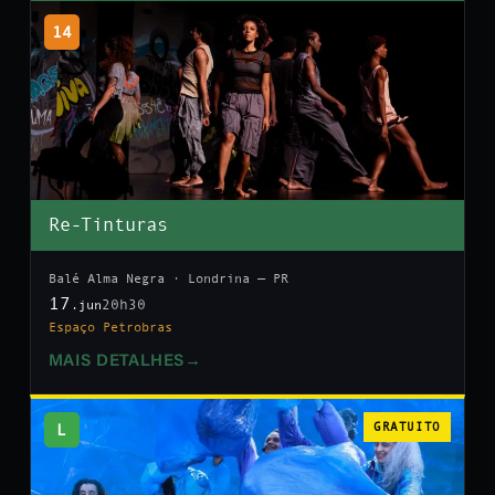
14
Re-Tinturas
Balé Alma Negra · Londrina — PR
17
20h30
.jun
Espaço Petrobras
MAIS DETALHES
→
L
GRATUITO