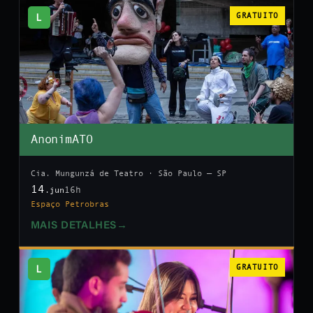
L
GRATUITO
AnonimATO
Cia. Mungunzá de Teatro · São Paulo — SP
14
16h
.jun
Espaço Petrobras
MAIS DETALHES
→
L
GRATUITO