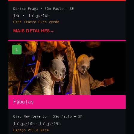
Denise Fraga · São Paulo — SP
16 · 17
20h
.jun
Cine Teatro Ouro Verde
MAIS DETALHES
→
L
Fábulas
Cia. Mevitevendo · São Paulo — SP
17
17
16h
19h
.jun
.jun
Espaço Villa Rica