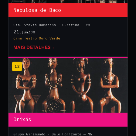
Nebulosa de Baco
Cia. Stavis-Damaceno · Curitiba — PR
21
20h
.jun
Cine Teatro Ouro Verde
MAIS DETALHES
→
12
Orixás
Grupo Giramundo · Belo Horizonte — MG