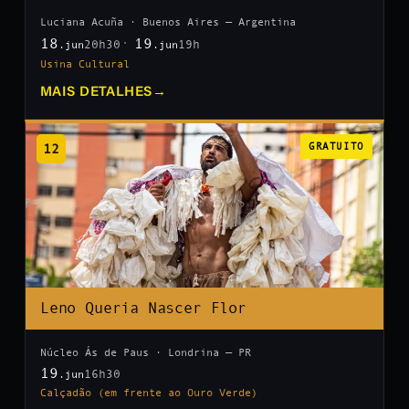
Luciana Acuña · Buenos Aires — Argentina
18
19
20h30
19h
.jun
.jun
Usina Cultural
MAIS DETALHES
→
12
GRATUITO
Leno Queria Nascer Flor
Núcleo Ás de Paus · Londrina — PR
19
16h30
.jun
Calçadão (em frente ao Ouro Verde)