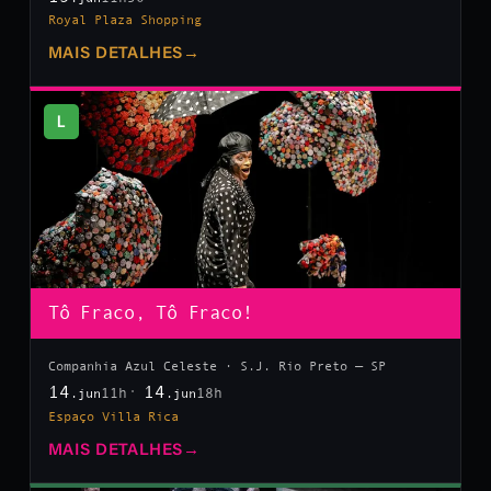
Royal Plaza Shopping
MAIS DETALHES
→
L
Tô Fraco, Tô Fraco!
Companhia Azul Celeste · S.J. Rio Preto — SP
14
14
11h
18h
.jun
.jun
Espaço Villa Rica
MAIS DETALHES
→