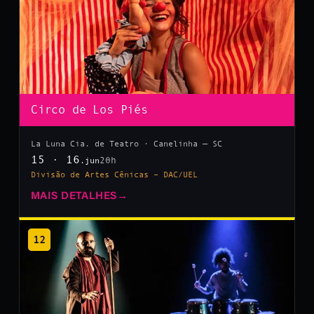
Circo de Los Piés
La Luna Cia. de Teatro · Canelinha — SC
15 · 16
20h
.jun
Divisão de Artes Cênicas – DAC/UEL
MAIS DETALHES
→
12