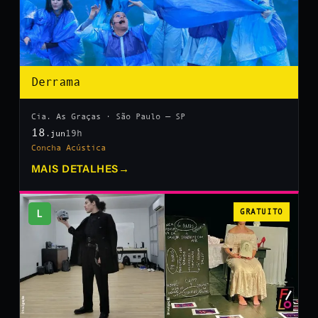
Derrama
Cia. As Graças · São Paulo — SP
18
19h
.jun
Concha Acústica
MAIS DETALHES
→
L
GRATUITO