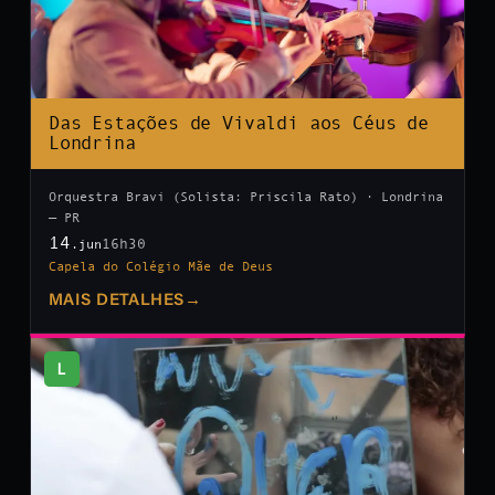
Das Estações de Vivaldi aos Céus de
Londrina
Orquestra Bravi (Solista: Priscila Rato) · Londrina
— PR
14
16h30
.jun
Capela do Colégio Mãe de Deus
MAIS DETALHES
→
L