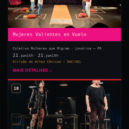
Mujeres Valientes en Vuelo
Coletivo Mulheres que Migram · Londrina — PR
21
21
16h
18h
.jun
.jun
Divisão de Artes Cênicas – DAC/UEL
MAIS DETALHES
→
18