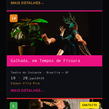
MAIS DETALHES
→
14
Galhada, em Tempos de Fissura
Teatro do Instante · Brasília — DF
19 · 20
18h30
.jun
Espaço Villa Rica
MAIS DETALHES
→
L
GRATUITO