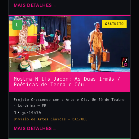
MAIS DETALHES
→
L
GRATUITO
Mostra Nitis Jacon: As Duas Irmãs /
Poéticas de Terra e Céu
Projeto Crescendo com a Arte e Cia. Um Só de Teatro
· Londrina — PR
17
19h30
.jun
Divisão de Artes Cênicas – DAC/UEL
MAIS DETALHES
→