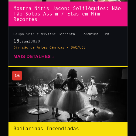
Mostra Nitis Jacon: Solilóquios: Não
Tão Solos Assim / Elas em Mim –
Recortes
Grupo Shin e Viviane Terrenta · Londrina — PR
18
19h30
.jun
Divisão de Artes Cênicas – DAC/UEL
MAIS DETALHES
→
16
Bailarinas Incendiadas