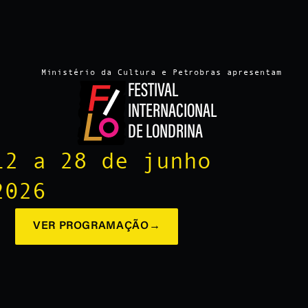
Ministério da Cultura e Petrobras apresentam
FESTIVAL
INTERNACIONAL
DE LONDRINA
12 a 28 de junho
2026
VER PROGRAMAÇÃO
→