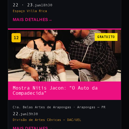
22 · 23
18h30
.jun
Espaço Villa Rica
MAIS DETALHES
→
12
GRATUITO
Mostra Nitis Jacon: “O Auto da
Compadecida”
Cia. Belas Artes de Arapongas · Arapongas — PR
22
19h30
.jun
Divisão de Artes Cênicas – DAC/UEL
MAIS DETALHES
→