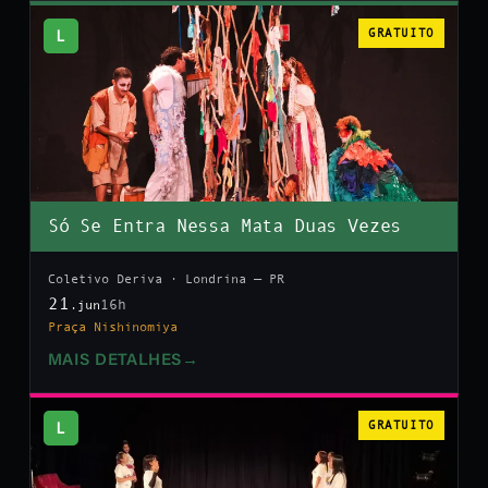
L
GRATUITO
Só Se Entra Nessa Mata Duas Vezes
Coletivo Deriva · Londrina — PR
21
16h
.jun
Praça Nishinomiya
MAIS DETALHES
→
L
GRATUITO