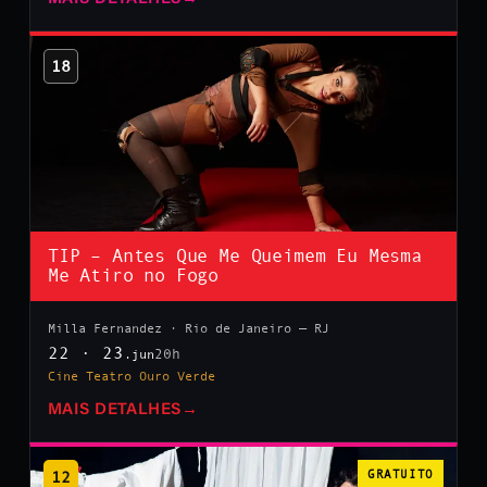
18
TIP – Antes Que Me Queimem Eu Mesma
Me Atiro no Fogo
Milla Fernandez · Rio de Janeiro — RJ
22 · 23
20h
.jun
Cine Teatro Ouro Verde
MAIS DETALHES
→
12
GRATUITO