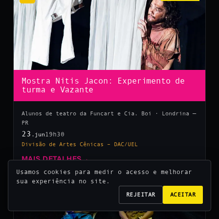
Mostra Nitis Jacon: Experimento de
turma e Vazante
Alunos de teatro da Funcart e Cia. Boi · Londrina —
PR
23
19h30
.jun
Divisão de Artes Cênicas – DAC/UEL
MAIS DETALHES
→
Usamos cookies para medir o acesso e melhorar
sua experiência no site.
10
REJEITAR
ACEITAR