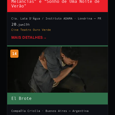
Melancias” e “Sonho de Uma Noite de
Verão”
Cia. Lata D’Água / Instituto ADAMA · Londrina — PR
20
19h
.jun
Cine Teatro Ouro Verde
MAIS DETALHES
→
14
El Brote
Compañía Criolla · Buenos Aires — Argentina