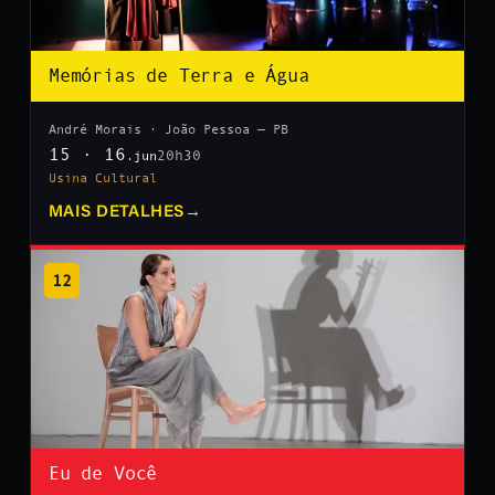
Memórias de Terra e Água
André Morais · João Pessoa — PB
15 · 16
20h30
.jun
Usina Cultural
MAIS DETALHES
→
12
Eu de Você