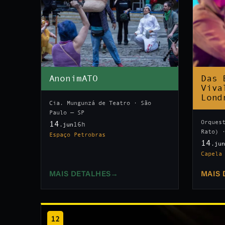
AnonimATO
Das 
Viva
Lond
Cia. Mungunzá de Teatro · São
Paulo — SP
Orques
14
16h
.jun
Rato) 
Espaço Petrobras
14
.ju
Capela
MAIS DETALHES
→
MAIS 
12