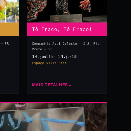
Tô Fraco, Tô Fraco!
 — PR
Companhia Azul Celeste · S.J. Rio
Preto — SP
14
14
11h
18h
.jun
.jun
Espaço Villa Rica
MAIS DETALHES
→