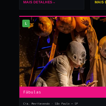
MAIS DETALHES
→
MAIS 
L
Fábulas
Cia. Mevitevendo · São Paulo — SP