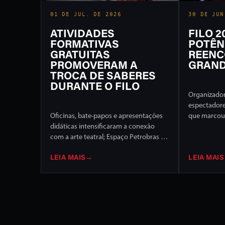
01 DE JUL. DE 2026
30 DE JUN
ATIVIDADES
FILO 
FORMATIVAS
POTÊN
GRATUITAS
REENC
PROMOVERAM A
GRAND
TROCA DE SABERES
DURANTE O FILO
Organizador
espectador
Oficinas, bate-papos e apresentações
que marcou 
didáticas intensificaram a conexão
Internaciona
com a arte teatral; Espaço Petrobras foi
de programa
um dos destaques
palcos da c
LEIA MAIS
→
LEIA MAIS