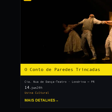
O Conto de Paredes Trincadas
Cia. Nua de Dança-Teatro · Londrina — PR
14
20h
.jun
Usina Cultural
MAIS DETALHES
→