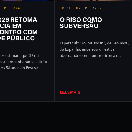
. DE 2026
30 DE JUN. DE 2026
2026 RETOMA
O RISO COMO
CIA EM
SUBVERSÃO
ONTRO COM
E PÚBLICO
Espetáculo “Yo, Mussolini”, de Leo Bassi,
da Espanha, encerrou o Festival
es estimam que 32 mil
abordando com humor e ironia o
es acompanharam a edição
extremismo político e ideológico
os 58 anos do Festival
l de Londrina, em 17 dias
ção intensa em ruas e
idade
→
LEIA MAIS
→