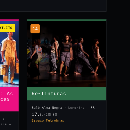
ATUITO
14
n: As
Re-Tinturas
icas
Balé Alma Negra · Londrina — PR
17
20h30
.jun
e e
Espaço Petrobras
rina —