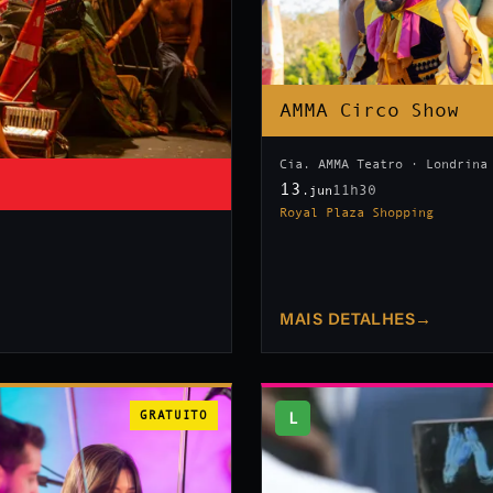
AMMA Circo Show
Cia. AMMA Teatro · Londrina
13
11h30
.jun
Royal Plaza Shopping
MAIS DETALHES
→
GRATUITO
L