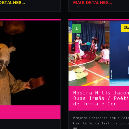
DETALHES
→
MAIS DETALHES
→
L
GR
Mostra Nitis Jaco
Duas Irmãs / Poét
de Terra e Céu
Projeto Crescendo com a Art
Cia. Um Só de Teatro · Lond
PR