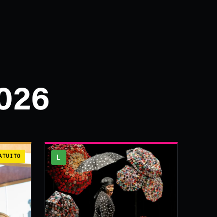
026
ATUITO
L