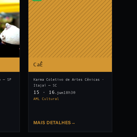
CaÊ
o — SP
Karma Coletivo de Artes Cênicas ·
Itajaí — SC
15 · 16
18h30
.jun
AML Cultural
MAIS DETALHES
→