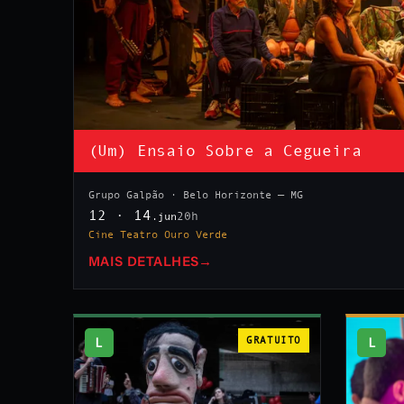
(Um) Ensaio Sobre a Cegueira
Grupo Galpão · Belo Horizonte — MG
12 · 14
20h
.jun
Cine Teatro Ouro Verde
MAIS DETALHES
→
L
GRATUITO
L