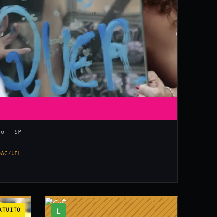
lo — SP
DAC/UEL
ATUITO
L