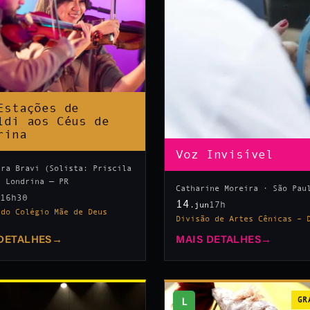
Estações de
ldi aos Céus de
rina
Voz Invisível
tra Bravi (Solista: Priscila
· Londrina — PR
Catharine Moreira · São Pau
16h30
n
14
17h
.jun
 do Colégio Mãe de Deus
Divisão de Artes Cênicas – 
DETALHES
→
MAIS DETALHES
→
L
GR