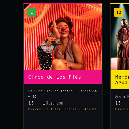
L
12
Circo de Los Piés
Memó
Água
La Luna Cia. de Teatro · Canelinha
— SC
André 
15 · 16
15 ·
20h
.jun
Divisão de Artes Cênicas – DAC/UEL
Usina 