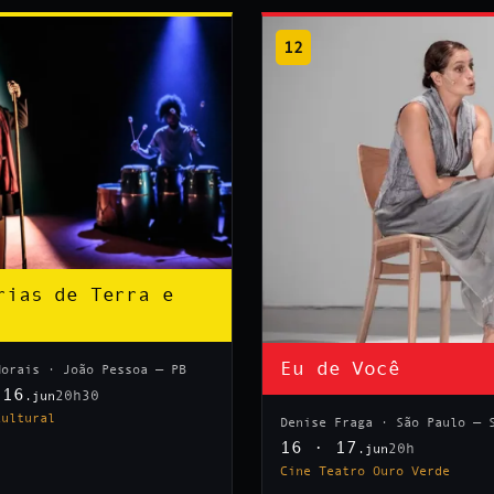
12
rias de Terra e
Eu de Você
Morais · João Pessoa — PB
 16
20h30
.jun
Cultural
Denise Fraga · São Paulo — 
16 · 17
20h
.jun
Cine Teatro Ouro Verde