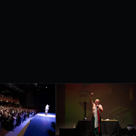
etrobras apresentam
IVAL
RNACIONAL
ONDRINA