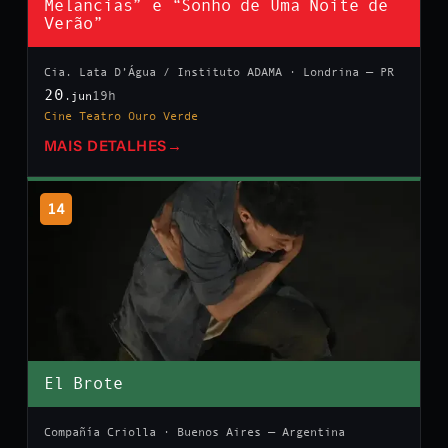
Melancias” e “Sonho de Uma Noite de
Verão”
Cia. Lata D’Água / Instituto ADAMA · Londrina — PR
20
19h
.jun
Cine Teatro Ouro Verde
MAIS DETALHES
→
14
El Brote
Compañía Criolla · Buenos Aires — Argentina