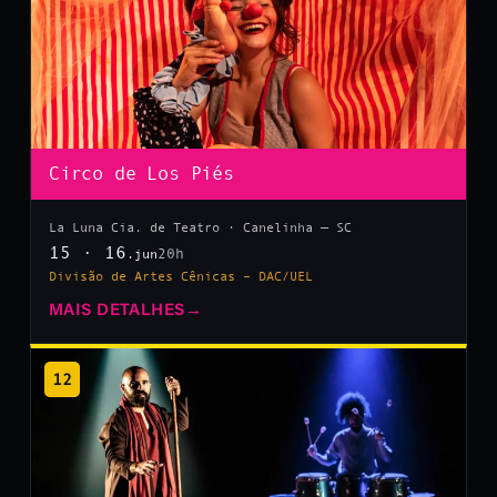
Circo de Los Piés
La Luna Cia. de Teatro · Canelinha — SC
15 · 16
20h
.jun
Divisão de Artes Cênicas – DAC/UEL
MAIS DETALHES
→
12