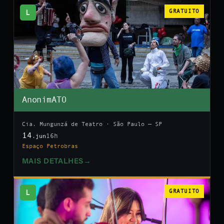
L
GRATUITO
AnonimATO
Cia. Mungunzá de Teatro · São Paulo — SP
14
16h
.jun
Espaço Petrobras
MAIS DETALHES
→
L
GRATUITO