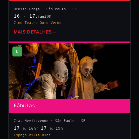
Denise Fraga · São Paulo — SP
16 · 17
20h
.jun
Cine Teatro Ouro Verde
MAIS DETALHES
→
L
Fábulas
Cia. Mevitevendo · São Paulo — SP
17
17
16h
19h
.jun
.jun
Espaço Villa Rica