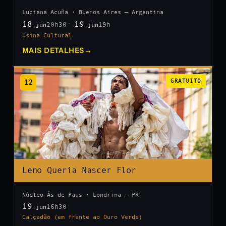
Luciana Acuña · Buenos Aires — Argentina
18
19
20h30
19h
.jun
.jun
Usina Cultural
MAIS DETALHES
→
12
GRATUITO
Leno Queria Nascer Flor
Núcleo Ás de Paus · Londrina — PR
19
16h30
.jun
Calçadão (em frente ao Ouro Verde)