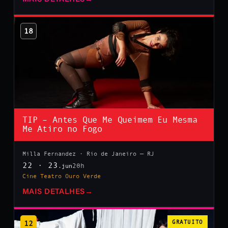
18
TIP – Antes Que Me Queimem Eu Mesma
Me Atiro no Fogo
Milla Fernandez · Rio de Janeiro — RJ
22 · 23
20h
.jun
Cine Teatro Ouro Verde
MAIS DETALHES
→
12
GRATUITO