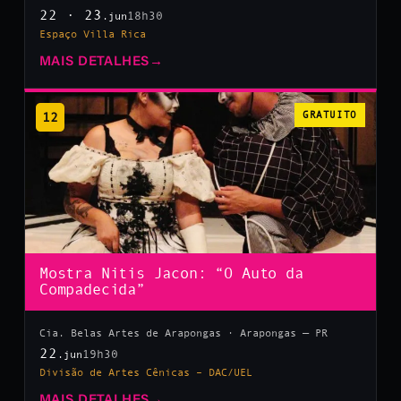
22 · 23
18h30
.jun
Espaço Villa Rica
MAIS DETALHES
→
12
GRATUITO
Mostra Nitis Jacon: “O Auto da
Compadecida”
Cia. Belas Artes de Arapongas · Arapongas — PR
22
19h30
.jun
Divisão de Artes Cênicas – DAC/UEL
MAIS DETALHES
→