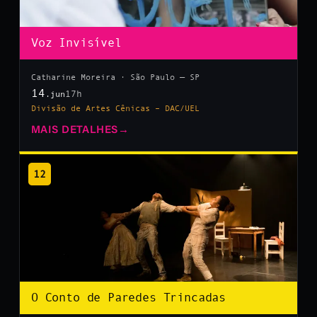
Voz Invisível
Catharine Moreira · São Paulo — SP
14
17h
.jun
Divisão de Artes Cênicas – DAC/UEL
MAIS DETALHES
→
12
O Conto de Paredes Trincadas