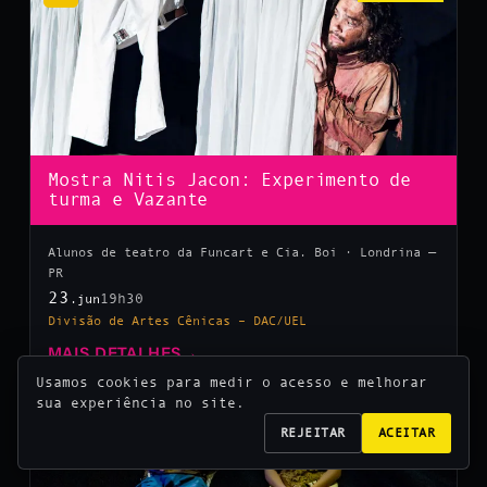
Mostra Nitis Jacon: Experimento de
turma e Vazante
Alunos de teatro da Funcart e Cia. Boi · Londrina —
PR
23
19h30
.jun
Divisão de Artes Cênicas – DAC/UEL
MAIS DETALHES
→
Usamos cookies para medir o acesso e melhorar
sua experiência no site.
10
REJEITAR
ACEITAR