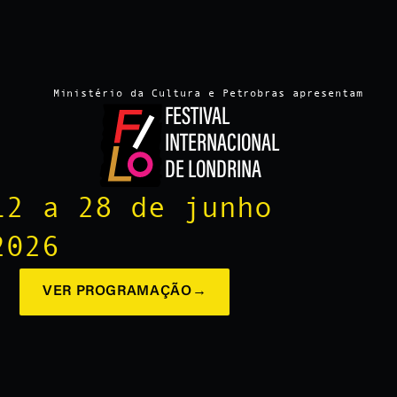
Ministério da Cultura e Petrobras apresentam
FESTIVAL
INTERNACIONAL
DE LONDRINA
12 a 28 de junho
2026
VER PROGRAMAÇÃO
→