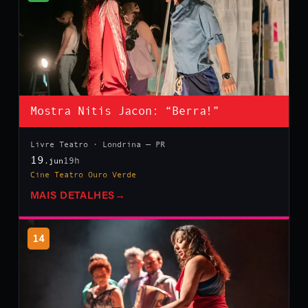
Mostra Nitis Jacon: “Berra!”
Livre Teatro · Londrina — PR
19
19h
.jun
Cine Teatro Ouro Verde
MAIS DETALHES
→
14