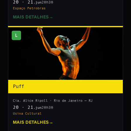
20 · 21
20h30
.jun
Espaço Petrobras
MAIS DETALHES
→
L
Puff
Cia. Alice Ripoll · Rio de Janeiro — RJ
20 · 21
20h30
.jun
Usina Cultural
MAIS DETALHES
→