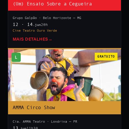
(Um) Ensaio Sobre a Cegueira
Grupo Galpão · Belo Horizonte — MG
12 · 14
20h
.jun
Cine Teatro Ouro Verde
MAIS DETALHES
→
L
GRATUITO
AMMA Circo Show
Cia. AMMA Teatro · Londrina — PR
13
11h30
.jun