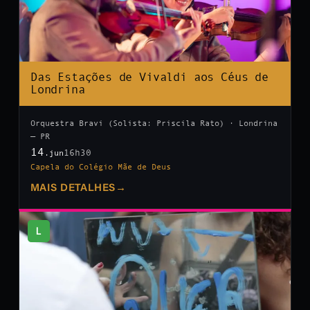
Das Estações de Vivaldi aos Céus de
Londrina
Orquestra Bravi (Solista: Priscila Rato) · Londrina
— PR
14
16h30
.jun
Capela do Colégio Mãe de Deus
MAIS DETALHES
→
L