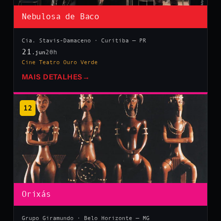
Nebulosa de Baco
Cia. Stavis-Damaceno · Curitiba — PR
21
20h
.jun
Cine Teatro Ouro Verde
MAIS DETALHES
→
12
Orixás
Grupo Giramundo · Belo Horizonte — MG