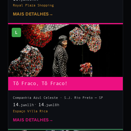
Royal Plaza Shopping
MAIS DETALHES
→
L
Tô Fraco, Tô Fraco!
Companhia Azul Celeste · S.J. Rio Preto — SP
14
14
11h
18h
.jun
.jun
Espaço Villa Rica
MAIS DETALHES
→