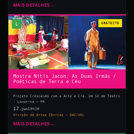
MAIS DETALHES
→
L
GRATUITO
Mostra Nitis Jacon: As Duas Irmãs /
Poéticas de Terra e Céu
Projeto Crescendo com a Arte e Cia. Um Só de Teatro
· Londrina — PR
17
19h30
.jun
Divisão de Artes Cênicas – DAC/UEL
MAIS DETALHES
→