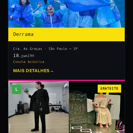
Derrama
Cia. As Graças · São Paulo — SP
18
19h
.jun
Concha Acústica
MAIS DETALHES
→
L
GRATUITO