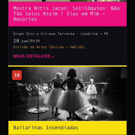
Mostra Nitis Jacon: Solilóquios: Não
Tão Solos Assim / Elas em Mim –
Recortes
Grupo Shin e Viviane Terrenta · Londrina — PR
18
19h30
.jun
Divisão de Artes Cênicas – DAC/UEL
MAIS DETALHES
→
16
Bailarinas Incendiadas