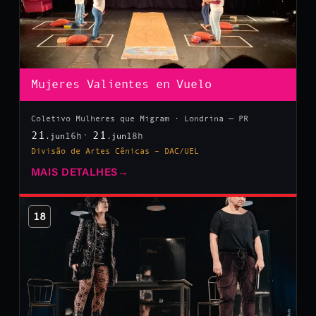
Mujeres Valientes en Vuelo
Coletivo Mulheres que Migram · Londrina — PR
21
21
16h
18h
.jun
.jun
Divisão de Artes Cênicas – DAC/UEL
MAIS DETALHES
→
18