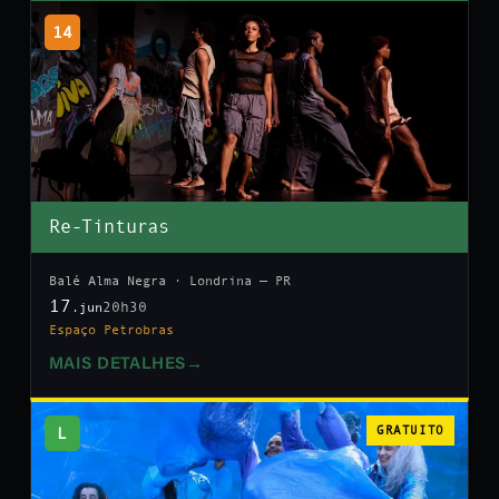
14
Re-Tinturas
Balé Alma Negra · Londrina — PR
17
20h30
.jun
Espaço Petrobras
MAIS DETALHES
→
L
GRATUITO