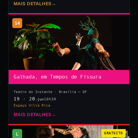
MAIS DETALHES
→
14
Galhada, em Tempos de Fissura
Teatro do Instante · Brasília — DF
19 · 20
18h30
.jun
Espaço Villa Rica
MAIS DETALHES
→
L
GRATUITO