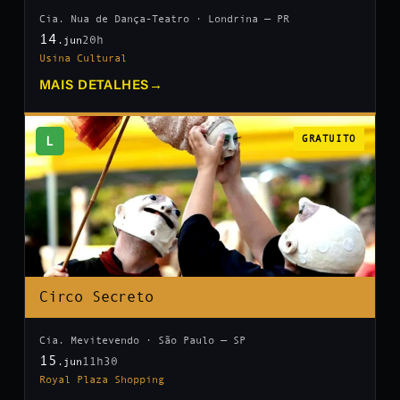
Cia. Nua de Dança-Teatro · Londrina — PR
14
20h
.jun
Usina Cultural
MAIS DETALHES
→
L
GRATUITO
Circo Secreto
Cia. Mevitevendo · São Paulo — SP
15
11h30
.jun
Royal Plaza Shopping