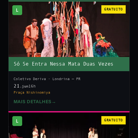
L
GRATUITO
Só Se Entra Nessa Mata Duas Vezes
Coletivo Deriva · Londrina — PR
21
16h
.jun
Praça Nishinomiya
MAIS DETALHES
→
L
GRATUITO