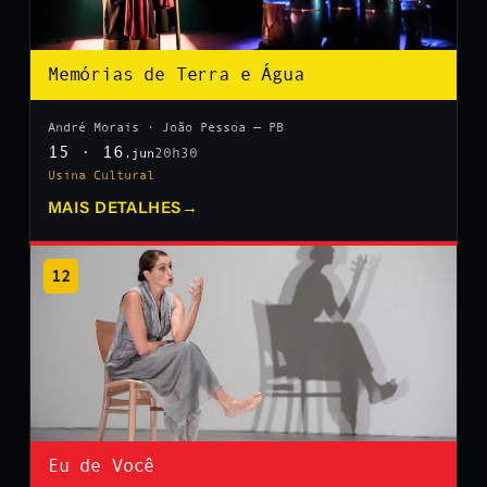
Memórias de Terra e Água
André Morais · João Pessoa — PB
15 · 16
20h30
.jun
Usina Cultural
MAIS DETALHES
→
12
Eu de Você