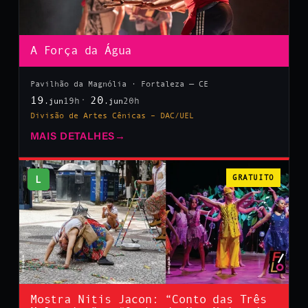
A Força da Água
Pavilhão da Magnólia · Fortaleza — CE
19
20
19h
20h
.jun
.jun
Divisão de Artes Cênicas – DAC/UEL
MAIS DETALHES
→
L
GRATUITO
Mostra Nitis Jacon: “Conto das Três