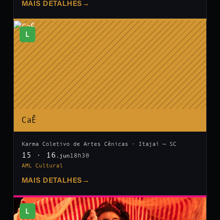
MAIS DETALHES
→
L
CaÊ
Karma Coletivo de Artes Cênicas · Itajaí — SC
15 · 16
18h30
.jun
AML Cultural
MAIS DETALHES
→
L