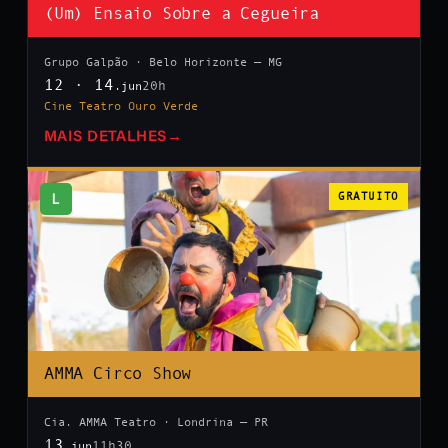
(Um) Ensaio Sobre a Cegueira
Grupo Galpão · Belo Horizonte — MG
12 · 14
20h
.jun
Cine Teatro Ouro Verde
MAIS DETALHES
→
L
GRATUITO
AMMA Circo Show
Cia. AMMA Teatro · Londrina — PR
13
11h30
.jun