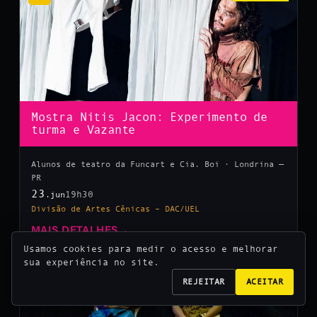
Mostra Nitis Jacon: Experimento de
turma e Vazante
Alunos de teatro da Funcart e Cia. Boi · Londrina —
PR
23
19h30
.jun
Divisão de Artes Cênicas – DAC/UEL
MAIS DETALHES
→
Usamos cookies para medir o acesso e melhorar
sua experiência no site.
10
REJEITAR
ACEITAR