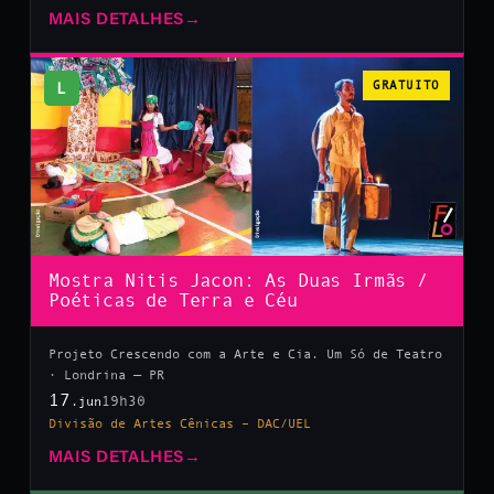
MAIS DETALHES
→
L
GRATUITO
Mostra Nitis Jacon: As Duas Irmãs /
Poéticas de Terra e Céu
Projeto Crescendo com a Arte e Cia. Um Só de Teatro
· Londrina — PR
17
19h30
.jun
Divisão de Artes Cênicas – DAC/UEL
MAIS DETALHES
→