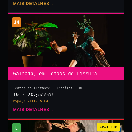
MAIS DETALHES
→
14
Galhada, em Tempos de Fissura
Teatro do Instante · Brasília — DF
19 · 20
18h30
.jun
Espaço Villa Rica
MAIS DETALHES
→
L
GRATUITO