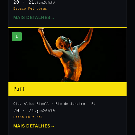
20 · 21
20h30
.jun
Espaço Petrobras
MAIS DETALHES
→
L
Puff
Cia. Alice Ripoll · Rio de Janeiro — RJ
20 · 21
20h30
.jun
Usina Cultural
MAIS DETALHES
→