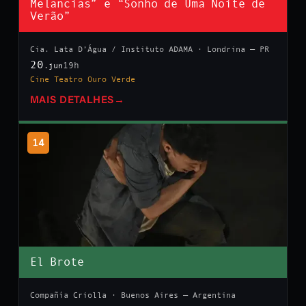
Melancias” e “Sonho de Uma Noite de
Verão”
Cia. Lata D’Água / Instituto ADAMA · Londrina — PR
20
19h
.jun
Cine Teatro Ouro Verde
MAIS DETALHES
→
14
El Brote
Compañía Criolla · Buenos Aires — Argentina