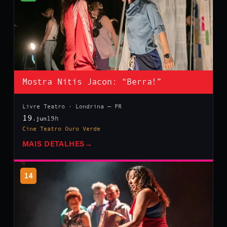
Mostra Nitis Jacon: “Berra!”
Livre Teatro · Londrina — PR
19
19h
.jun
Cine Teatro Ouro Verde
MAIS DETALHES
→
14