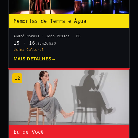
Memórias de Terra e Água
André Morais · João Pessoa — PB
15 · 16
20h30
.jun
Usina Cultural
MAIS DETALHES
→
12
Eu de Você