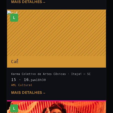
MAIS DETALHES
→
L
CaÊ
Karma Coletivo de Artes Cênicas · Itajaí — SC
15 · 16
18h30
.jun
AML Cultural
MAIS DETALHES
→
L