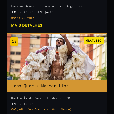
Luciana Acuña · Buenos Aires — Argentina
18
19
20h30
19h
.jun
.jun
Usina Cultural
MAIS DETALHES
→
12
GRATUITO
Leno Queria Nascer Flor
Núcleo Ás de Paus · Londrina — PR
19
16h30
.jun
Calçadão (em frente ao Ouro Verde)