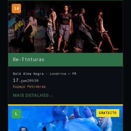
14
Re-Tinturas
Balé Alma Negra · Londrina — PR
17
20h30
.jun
Espaço Petrobras
MAIS DETALHES
→
L
GRATUITO