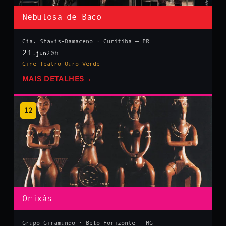
Nebulosa de Baco
Cia. Stavis-Damaceno · Curitiba — PR
21
20h
.jun
Cine Teatro Ouro Verde
MAIS DETALHES
→
12
Orixás
Grupo Giramundo · Belo Horizonte — MG