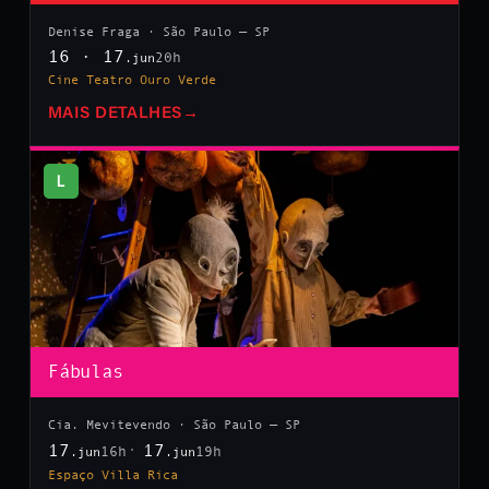
Denise Fraga · São Paulo — SP
16 · 17
20h
.jun
Cine Teatro Ouro Verde
MAIS DETALHES
→
L
Fábulas
Cia. Mevitevendo · São Paulo — SP
17
17
16h
19h
.jun
.jun
Espaço Villa Rica