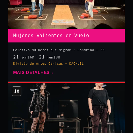
Mujeres Valientes en Vuelo
Coletivo Mulheres que Migram · Londrina — PR
21
21
16h
18h
.jun
.jun
Divisão de Artes Cênicas – DAC/UEL
MAIS DETALHES
→
18