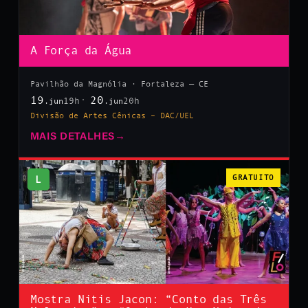
A Força da Água
Pavilhão da Magnólia · Fortaleza — CE
19
20
19h
20h
.jun
.jun
Divisão de Artes Cênicas – DAC/UEL
MAIS DETALHES
→
L
GRATUITO
Mostra Nitis Jacon: “Conto das Três