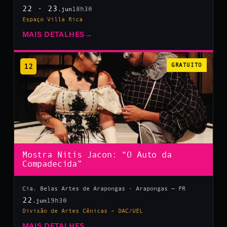
22 · 23
18h30
.jun
Espaço Villa Rica
MAIS DETALHES
→
12
GRATUITO
Mostra Nitis Jacon: “O Auto da
Compadecida”
Cia. Belas Artes de Arapongas · Arapongas — PR
22
19h30
.jun
Divisão de Artes Cênicas – DAC/UEL
MAIS DETALHES
→