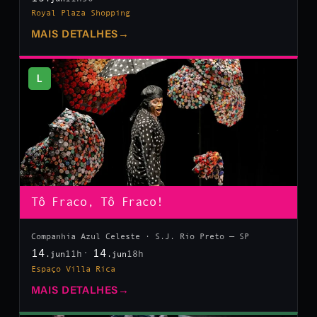
Royal Plaza Shopping
MAIS DETALHES
→
L
Tô Fraco, Tô Fraco!
Companhia Azul Celeste · S.J. Rio Preto — SP
14
14
11h
18h
.jun
.jun
Espaço Villa Rica
MAIS DETALHES
→