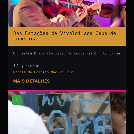
Das Estações de Vivaldi aos Céus de
Londrina
Orquestra Bravi (Solista: Priscila Rato) · Londrina
— PR
14
16h30
.jun
Capela do Colégio Mãe de Deus
MAIS DETALHES
→
L