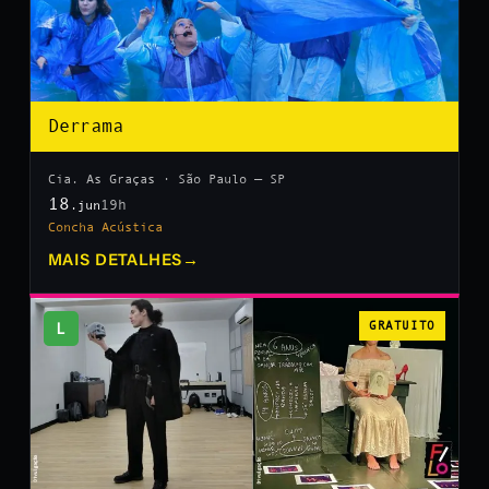
Derrama
Cia. As Graças · São Paulo — SP
18
19h
.jun
Concha Acústica
MAIS DETALHES
→
L
GRATUITO