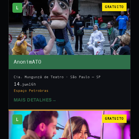
L
GRATUITO
AnonimATO
Cia. Mungunzá de Teatro · São Paulo — SP
14
16h
.jun
Espaço Petrobras
MAIS DETALHES
→
L
GRATUITO