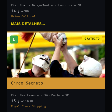
Cia. Nua de Dança-Teatro · Londrina — PR
14
20h
.jun
Usina Cultural
MAIS DETALHES
→
L
GRATUITO
Circo Secreto
Cia. Mevitevendo · São Paulo — SP
15
11h30
.jun
Royal Plaza Shopping