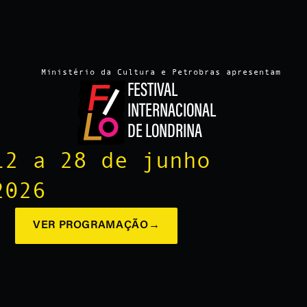
Ministério da Cultura e Petrobras apresentam
FESTIVAL
INTERNACIONAL
DE LONDRINA
12 a 28 de junho
2026
VER PROGRAMAÇÃO
→