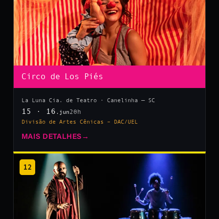
Circo de Los Piés
La Luna Cia. de Teatro · Canelinha — SC
15 · 16
20h
.jun
Divisão de Artes Cênicas – DAC/UEL
MAIS DETALHES
→
12