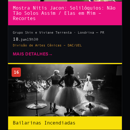
Mostra Nitis Jacon: Solilóquios: Não
Tão Solos Assim / Elas em Mim –
Recortes
Grupo Shin e Viviane Terrenta · Londrina — PR
18
19h30
.jun
Divisão de Artes Cênicas – DAC/UEL
MAIS DETALHES
→
16
Bailarinas Incendiadas