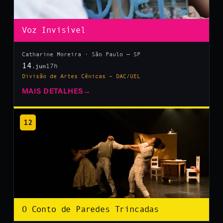
Voz Invisível
Catharine Moreira · São Paulo — SP
14
17h
.jun
Divisão de Artes Cênicas – DAC/UEL
MAIS DETALHES
→
12
O Conto de Paredes Trincadas