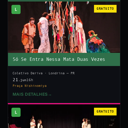
L
GRATUITO
Só Se Entra Nessa Mata Duas Vezes
Coletivo Deriva · Londrina — PR
21
16h
.jun
Praça Nishinomiya
MAIS DETALHES
→
L
GRATUITO