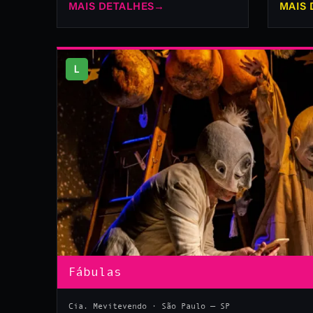
MAIS DETALHES
→
MAIS 
L
Fábulas
Cia. Mevitevendo · São Paulo — SP