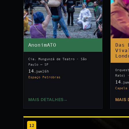
AnonimATO
Das 
Viva
Lond
Cia. Mungunzá de Teatro · São
Paulo — SP
Orques
14
16h
.jun
Rato) 
Espaço Petrobras
14
.ju
Capela
MAIS DETALHES
→
MAIS 
12