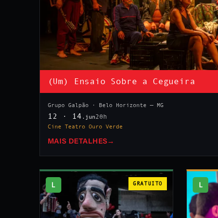
(Um) Ensaio Sobre a Cegueira
Grupo Galpão · Belo Horizonte — MG
12 · 14
20h
.jun
Cine Teatro Ouro Verde
MAIS DETALHES
→
L
GRATUITO
L