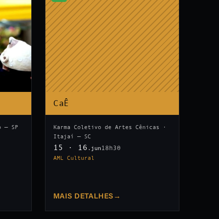
CaÊ
o — SP
Karma Coletivo de Artes Cênicas ·
Itajaí — SC
15 · 16
18h30
.jun
AML Cultural
MAIS DETALHES
→