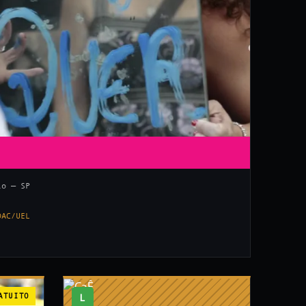
lo — SP
DAC/UEL
ATUITO
L