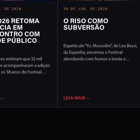
. DE 2026
30 DE JUN. DE 2026
2026 RETOMA
O RISO COMO
CIA EM
SUBVERSÃO
ONTRO COM
E PÚBLICO
Espetáculo “Yo, Mussolini”, de Leo Bassi,
da Espanha, encerrou o Festival
es estimam que 32 mil
abordando com humor e ironia o
es acompanharam a edição
extremismo político e ideológico
os 58 anos do Festival
l de Londrina, em 17 dias
ção intensa em ruas e
idade
→
LEIA MAIS
→