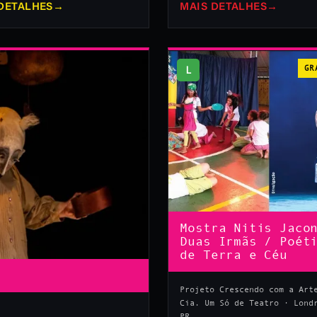
DETALHES
→
MAIS DETALHES
→
L
GR
Mostra Nitis Jaco
Duas Irmãs / Poét
de Terra e Céu
Projeto Crescendo com a Art
Cia. Um Só de Teatro · Lond
PR