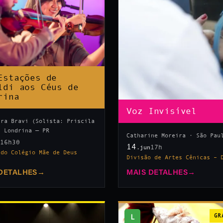
Estações de
ldi aos Céus de
rina
Voz Invisível
tra Bravi (Solista: Priscila
· Londrina — PR
Catharine Moreira · São Pau
16h30
n
14
17h
.jun
 do Colégio Mãe de Deus
Divisão de Artes Cênicas – 
DETALHES
→
MAIS DETALHES
→
L
GR