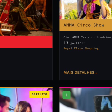
AMMA Circo Show
Cia. AMMA Teatro · Londrina
13
11h30
.jun
Royal Plaza Shopping
MAIS DETALHES
→
GRATUITO
L