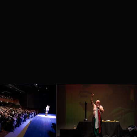
etrobras apresentam
IVAL
RNACIONAL
ONDRINA