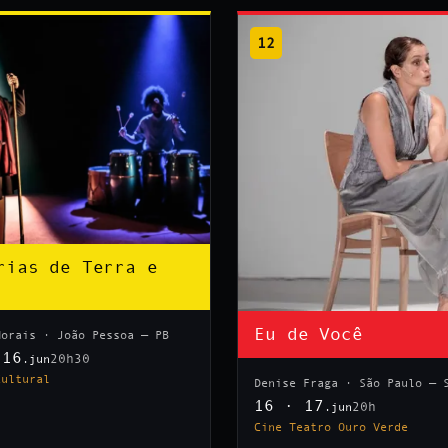
12
rias de Terra e
Eu de Você
Morais · João Pessoa — PB
 16
20h30
.jun
Cultural
Denise Fraga · São Paulo — 
16 · 17
20h
.jun
Cine Teatro Ouro Verde