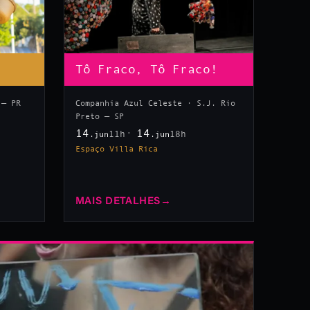
Tô Fraco, Tô Fraco!
 — PR
Companhia Azul Celeste · S.J. Rio
Preto — SP
14
14
11h
18h
.jun
.jun
Espaço Villa Rica
MAIS DETALHES
→