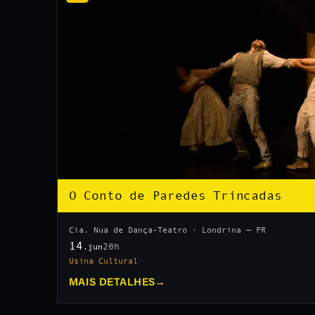
O Conto de Paredes Trincadas
Cia. Nua de Dança-Teatro · Londrina — PR
14
20h
.jun
Usina Cultural
MAIS DETALHES
→