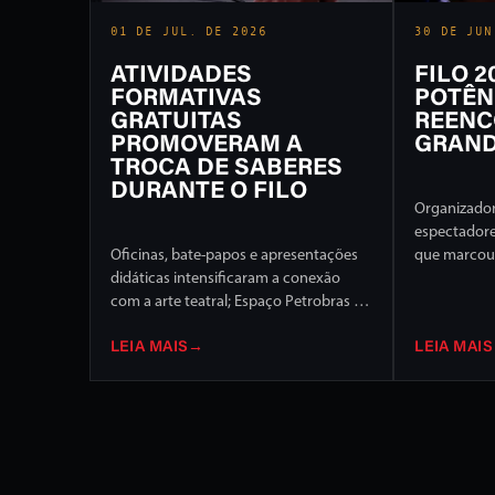
01 DE JUL. DE 2026
30 DE JUN
ATIVIDADES
FILO 
FORMATIVAS
POTÊN
GRATUITAS
REENC
PROMOVERAM A
GRAND
TROCA DE SABERES
DURANTE O FILO
Organizador
espectador
Oficinas, bate-papos e apresentações
que marcou 
didáticas intensificaram a conexão
Internaciona
com a arte teatral; Espaço Petrobras foi
de programa
um dos destaques
palcos da c
LEIA MAIS
→
LEIA MAIS