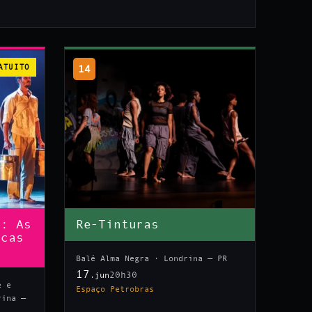
ATUITO
14
n: As
Re-Tinturas
icas
Balé Alma Negra · Londrina — PR
17
20h30
.jun
e e
Espaço Petrobras
rina —