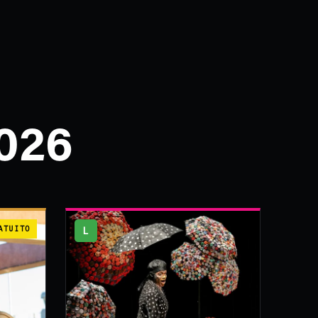
026
ATUITO
L