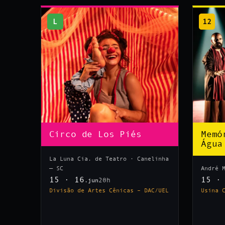
L
12
Circo de Los Piés
Memó
Água
La Luna Cia. de Teatro · Canelinha
— SC
André 
15 · 16
15 ·
20h
.jun
Divisão de Artes Cênicas – DAC/UEL
Usina 