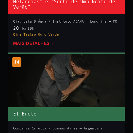
Melancias” e “Sonho de Uma Noite de
Verão”
Cia. Lata D’Água / Instituto ADAMA · Londrina — PR
20
19h
.jun
Cine Teatro Ouro Verde
MAIS DETALHES
→
14
El Brote
Compañía Criolla · Buenos Aires — Argentina