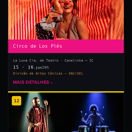
Circo de Los Piés
La Luna Cia. de Teatro · Canelinha — SC
15 · 16
20h
.jun
Divisão de Artes Cênicas – DAC/UEL
MAIS DETALHES
→
12