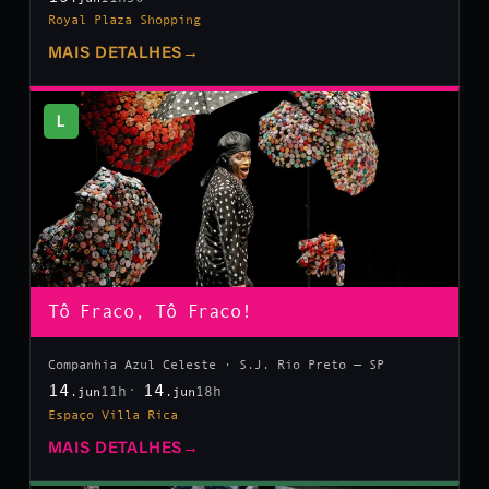
Royal Plaza Shopping
MAIS DETALHES
→
L
Tô Fraco, Tô Fraco!
Companhia Azul Celeste · S.J. Rio Preto — SP
14
14
11h
18h
.jun
.jun
Espaço Villa Rica
MAIS DETALHES
→