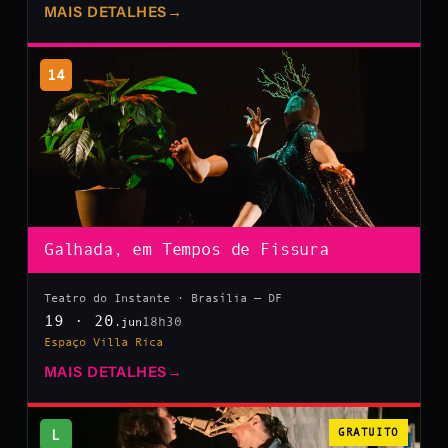
MAIS DETALHES
→
14
Galhada, em Tempos de Fissura
Teatro do Instante · Brasília — DF
19 · 20
18h30
.jun
Espaço Villa Rica
MAIS DETALHES
→
L
GRATUITO