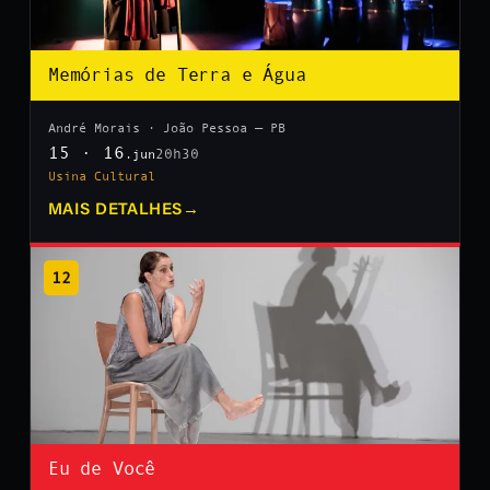
Memórias de Terra e Água
André Morais · João Pessoa — PB
15 · 16
20h30
.jun
Usina Cultural
MAIS DETALHES
→
12
Eu de Você