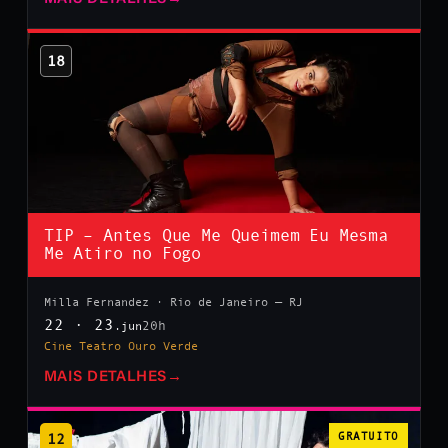
18
TIP – Antes Que Me Queimem Eu Mesma
Me Atiro no Fogo
Milla Fernandez · Rio de Janeiro — RJ
22 · 23
20h
.jun
Cine Teatro Ouro Verde
MAIS DETALHES
→
12
GRATUITO