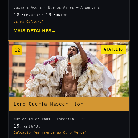
Luciana Acuña · Buenos Aires — Argentina
18
19
20h30
19h
.jun
.jun
Usina Cultural
MAIS DETALHES
→
12
GRATUITO
Leno Queria Nascer Flor
Núcleo Ás de Paus · Londrina — PR
19
16h30
.jun
Calçadão (em frente ao Ouro Verde)