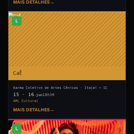
MAIS DETALHES
→
L
CaÊ
Karma Coletivo de Artes Cênicas · Itajaí — SC
15 · 16
18h30
.jun
AML Cultural
MAIS DETALHES
→
L