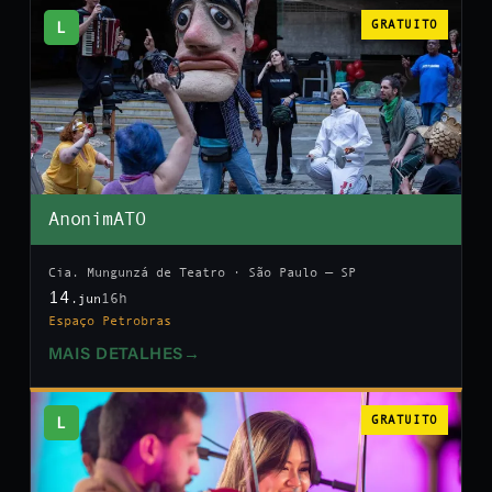
L
GRATUITO
AnonimATO
Cia. Mungunzá de Teatro · São Paulo — SP
14
16h
.jun
Espaço Petrobras
MAIS DETALHES
→
L
GRATUITO