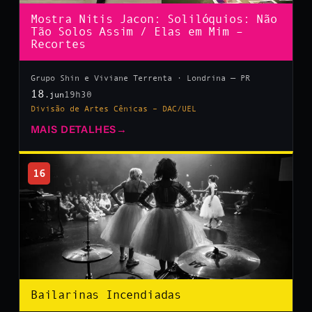
Mostra Nitis Jacon: Solilóquios: Não
Tão Solos Assim / Elas em Mim –
Recortes
Grupo Shin e Viviane Terrenta · Londrina — PR
18
19h30
.jun
Divisão de Artes Cênicas – DAC/UEL
MAIS DETALHES
→
16
Bailarinas Incendiadas