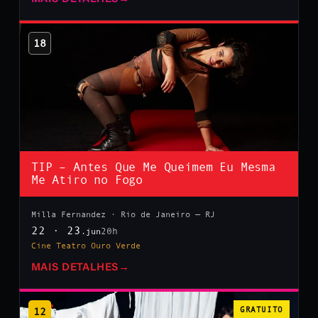
18
TIP – Antes Que Me Queimem Eu Mesma
Me Atiro no Fogo
Milla Fernandez · Rio de Janeiro — RJ
22 · 23
20h
.jun
Cine Teatro Ouro Verde
MAIS DETALHES
→
12
GRATUITO