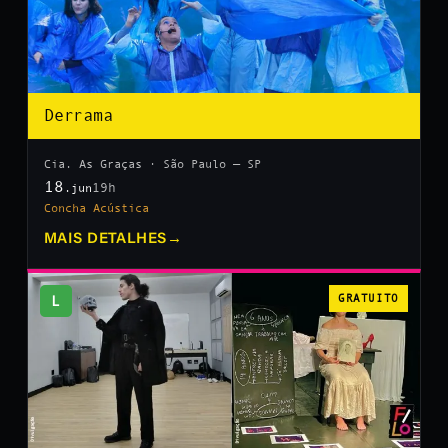
Derrama
Cia. As Graças · São Paulo — SP
18
19h
.jun
Concha Acústica
MAIS DETALHES
→
L
GRATUITO