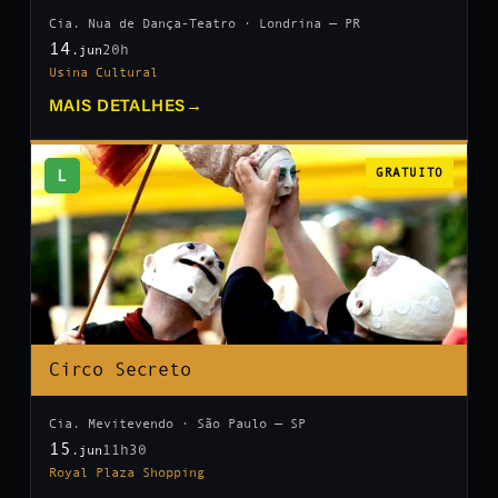
Cia. Nua de Dança-Teatro · Londrina — PR
14
20h
.jun
Usina Cultural
MAIS DETALHES
→
L
GRATUITO
Circo Secreto
Cia. Mevitevendo · São Paulo — SP
15
11h30
.jun
Royal Plaza Shopping