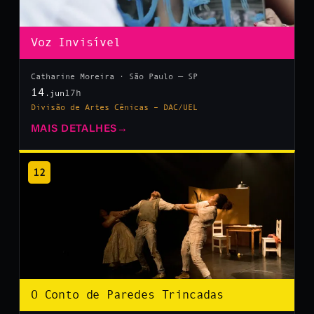
Voz Invisível
Catharine Moreira · São Paulo — SP
14
17h
.jun
Divisão de Artes Cênicas – DAC/UEL
MAIS DETALHES
→
12
O Conto de Paredes Trincadas