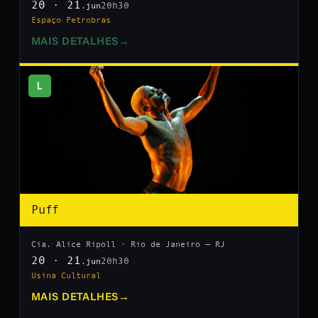
20 · 21
20h30
.jun
Espaço Petrobras
MAIS DETALHES
→
L
Puff
Cia. Alice Ripoll · Rio de Janeiro — RJ
20 · 21
20h30
.jun
Usina Cultural
MAIS DETALHES
→