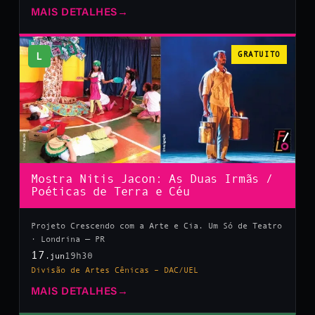
MAIS DETALHES
→
L
GRATUITO
Mostra Nitis Jacon: As Duas Irmãs /
Poéticas de Terra e Céu
Projeto Crescendo com a Arte e Cia. Um Só de Teatro
· Londrina — PR
17
19h30
.jun
Divisão de Artes Cênicas – DAC/UEL
MAIS DETALHES
→