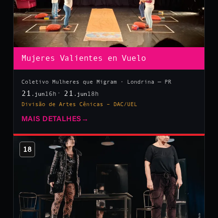
Mujeres Valientes en Vuelo
Coletivo Mulheres que Migram · Londrina — PR
21
21
16h
18h
.jun
.jun
Divisão de Artes Cênicas – DAC/UEL
MAIS DETALHES
→
18