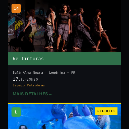
14
Re-Tinturas
Balé Alma Negra · Londrina — PR
17
20h30
.jun
Espaço Petrobras
MAIS DETALHES
→
L
GRATUITO