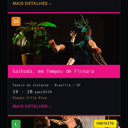
MAIS DETALHES
→
14
Galhada, em Tempos de Fissura
Teatro do Instante · Brasília — DF
19 · 20
18h30
.jun
Espaço Villa Rica
MAIS DETALHES
→
L
GRATUITO