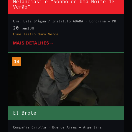
Melancias” e “Sonho de Uma Noite de
Verão”
Cia. Lata D’Água / Instituto ADAMA · Londrina — PR
20
19h
.jun
Cine Teatro Ouro Verde
MAIS DETALHES
→
14
El Brote
Compañía Criolla · Buenos Aires — Argentina