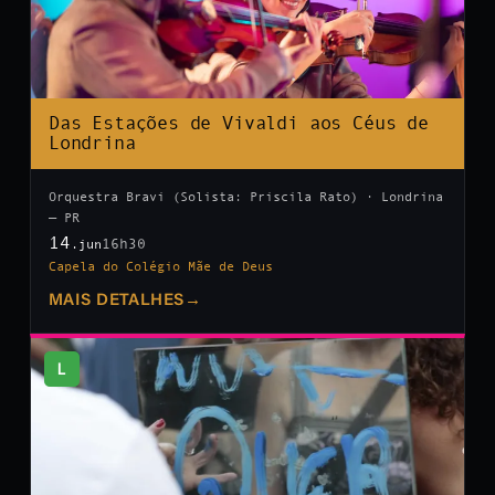
Das Estações de Vivaldi aos Céus de
Londrina
Orquestra Bravi (Solista: Priscila Rato) · Londrina
— PR
14
16h30
.jun
Capela do Colégio Mãe de Deus
MAIS DETALHES
→
L