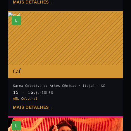
MAIS DETALHES
→
L
CaÊ
Karma Coletivo de Artes Cênicas · Itajaí — SC
15 · 16
18h30
.jun
AML Cultural
MAIS DETALHES
→
L