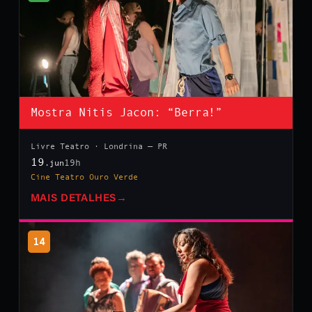
Mostra Nitis Jacon: “Berra!”
Livre Teatro · Londrina — PR
19
19h
.jun
Cine Teatro Ouro Verde
MAIS DETALHES
→
14