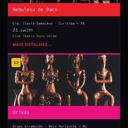
Nebulosa de Baco
Cia. Stavis-Damaceno · Curitiba — PR
21
20h
.jun
Cine Teatro Ouro Verde
MAIS DETALHES
→
12
Orixás
Grupo Giramundo · Belo Horizonte — MG