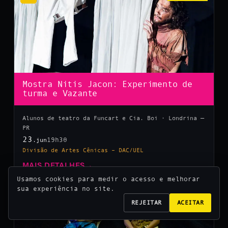
Mostra Nitis Jacon: Experimento de
turma e Vazante
Alunos de teatro da Funcart e Cia. Boi · Londrina —
PR
23
19h30
.jun
Divisão de Artes Cênicas – DAC/UEL
MAIS DETALHES
→
Usamos cookies para medir o acesso e melhorar
sua experiência no site.
10
REJEITAR
ACEITAR