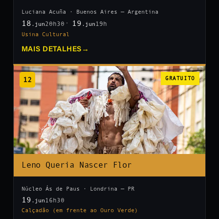
Luciana Acuña · Buenos Aires — Argentina
18
19
20h30
19h
.jun
.jun
Usina Cultural
MAIS DETALHES
→
12
GRATUITO
Leno Queria Nascer Flor
Núcleo Ás de Paus · Londrina — PR
19
16h30
.jun
Calçadão (em frente ao Ouro Verde)