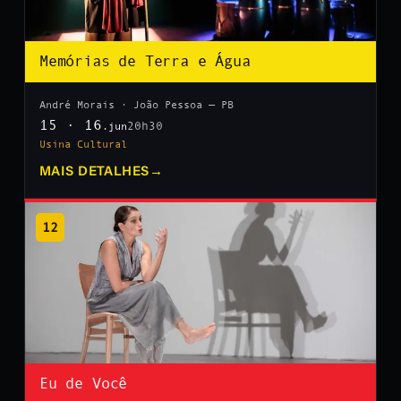
Memórias de Terra e Água
André Morais · João Pessoa — PB
15 · 16
20h30
.jun
Usina Cultural
MAIS DETALHES
→
12
Eu de Você