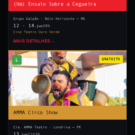
(Um) Ensaio Sobre a Cegueira
Grupo Galpão · Belo Horizonte — MG
12 · 14
20h
.jun
Cine Teatro Ouro Verde
MAIS DETALHES
→
L
GRATUITO
AMMA Circo Show
Cia. AMMA Teatro · Londrina — PR
13
11h30
.jun