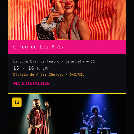
Circo de Los Piés
La Luna Cia. de Teatro · Canelinha — SC
15 · 16
20h
.jun
Divisão de Artes Cênicas – DAC/UEL
MAIS DETALHES
→
12