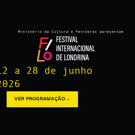
Ministério da Cultura e Petrobras apresentam
FESTIVAL
INTERNACIONAL
DE LONDRINA
12 a 28 de junho
2026
VER PROGRAMAÇÃO
→