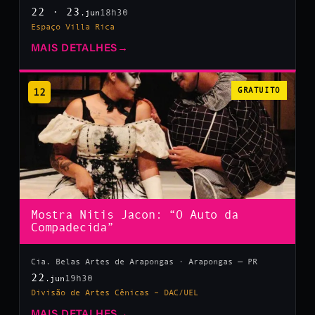
22 · 23
18h30
.jun
Espaço Villa Rica
MAIS DETALHES
→
12
GRATUITO
Mostra Nitis Jacon: “O Auto da
Compadecida”
Cia. Belas Artes de Arapongas · Arapongas — PR
22
19h30
.jun
Divisão de Artes Cênicas – DAC/UEL
MAIS DETALHES
→