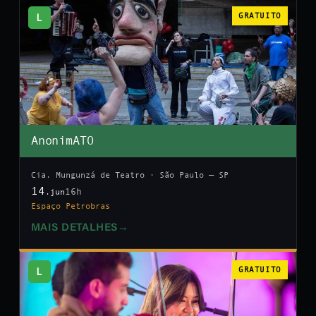
L
GRATUITO
AnonimATO
Cia. Mungunzá de Teatro · São Paulo — SP
14
16h
.jun
Espaço Petrobras
MAIS DETALHES
→
L
GRATUITO