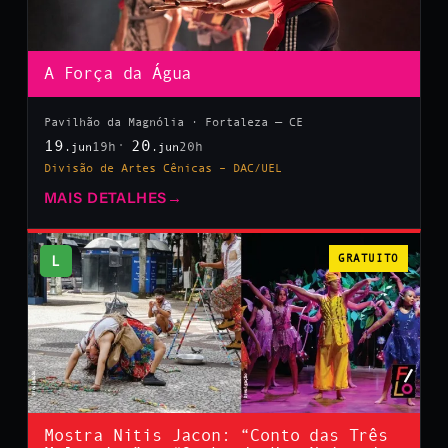
A Força da Água
Pavilhão da Magnólia · Fortaleza — CE
19
20
19h
20h
.jun
.jun
Divisão de Artes Cênicas – DAC/UEL
MAIS DETALHES
→
L
GRATUITO
Mostra Nitis Jacon: “Conto das Três