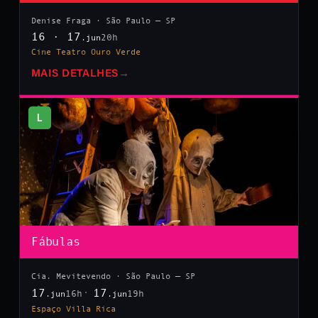
Denise Fraga · São Paulo — SP
16 · 17
20h
.jun
Cine Teatro Ouro Verde
MAIS DETALHES
→
L
Fábulas
Cia. Mevitevendo · São Paulo — SP
17
17
16h
19h
.jun
.jun
Espaço Villa Rica