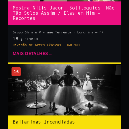
Mostra Nitis Jacon: Solilóquios: Não
Tão Solos Assim / Elas em Mim –
Recortes
Grupo Shin e Viviane Terrenta · Londrina — PR
18
19h30
.jun
Divisão de Artes Cênicas – DAC/UEL
MAIS DETALHES
→
16
Bailarinas Incendiadas