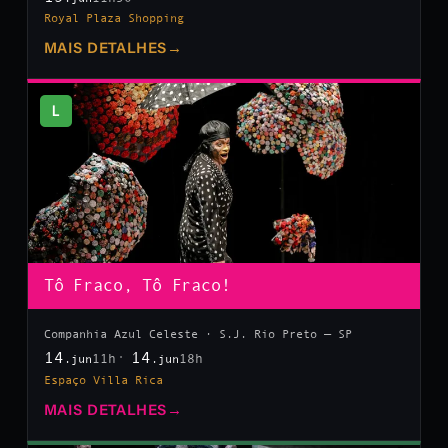
Royal Plaza Shopping
MAIS DETALHES
→
L
Tô Fraco, Tô Fraco!
Companhia Azul Celeste · S.J. Rio Preto — SP
14
14
11h
18h
.jun
.jun
Espaço Villa Rica
MAIS DETALHES
→