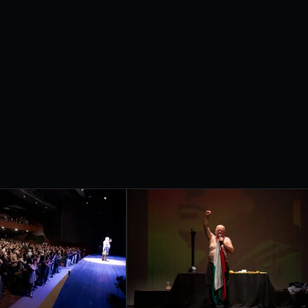
etrobras apresentam
IVAL
RNACIONAL
ONDRINA