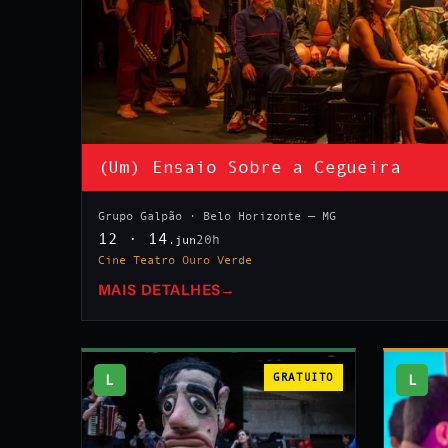
(Um) Ensaio Sobre a Cegueira
Grupo Galpão · Belo Horizonte — MG
12 · 14
20h
.jun
Cine Teatro Ouro Verde
MAIS DETALHES
→
L
GRATUITO
L