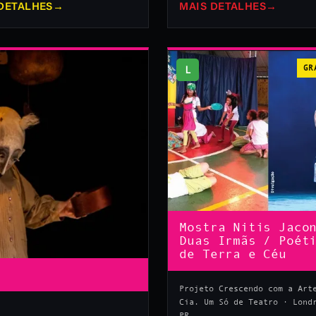
DETALHES
→
MAIS DETALHES
→
L
GR
Mostra Nitis Jaco
Duas Irmãs / Poét
de Terra e Céu
Projeto Crescendo com a Art
Cia. Um Só de Teatro · Lond
PR