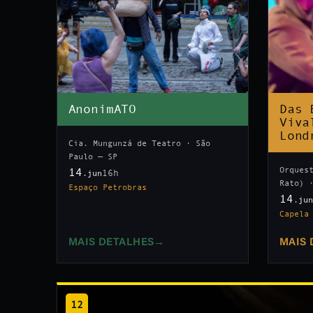
AnonimATO
Das 
Viva
Lond
Cia. Mungunzá de Teatro · São
Paulo — SP
Orques
14
16h
.jun
Rato) 
Espaço Petrobras
14
.ju
Capela
MAIS DETALHES
→
MAIS 
12