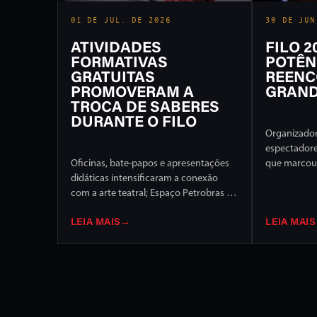
01 DE JUL. DE 2026
30 DE JUN
ATIVIDADES
FILO 
FORMATIVAS
POTÊN
GRATUITAS
REENC
PROMOVERAM A
GRAND
TROCA DE SABERES
DURANTE O FILO
Organizador
espectador
Oficinas, bate-papos e apresentações
que marcou 
didáticas intensificaram a conexão
Internaciona
com a arte teatral; Espaço Petrobras foi
de programa
um dos destaques
palcos da c
LEIA MAIS
→
LEIA MAIS