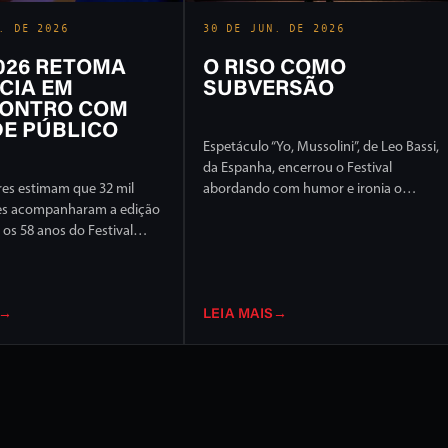
. DE 2026
30 DE JUN. DE 2026
2026 RETOMA
O RISO COMO
CIA EM
SUBVERSÃO
ONTRO COM
E PÚBLICO
Espetáculo “Yo, Mussolini”, de Leo Bassi,
da Espanha, encerrou o Festival
es estimam que 32 mil
abordando com humor e ironia o
es acompanharam a edição
extremismo político e ideológico
os 58 anos do Festival
l de Londrina, em 17 dias
ção intensa em ruas e
idade
→
LEIA MAIS
→