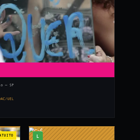
lo — SP
DAC/UEL
ATUITO
L