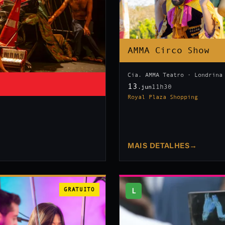
AMMA Circo Show
Cia. AMMA Teatro · Londrina
13
11h30
.jun
Royal Plaza Shopping
MAIS DETALHES
→
GRATUITO
L