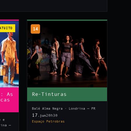
ATUITO
14
n: As
Re-Tinturas
icas
Balé Alma Negra · Londrina — PR
17
20h30
.jun
e e
Espaço Petrobras
rina —