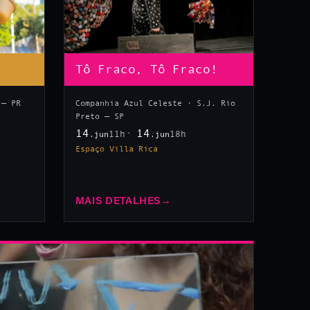
Tô Fraco, Tô Fraco!
 — PR
Companhia Azul Celeste · S.J. Rio
Preto — SP
14
14
11h
18h
.jun
.jun
Espaço Villa Rica
MAIS DETALHES
→