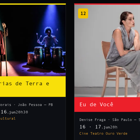
12
rias de Terra e
Eu de Você
Morais · João Pessoa — PB
 16
20h30
.jun
Cultural
Denise Fraga · São Paulo — 
16 · 17
20h
.jun
Cine Teatro Ouro Verde