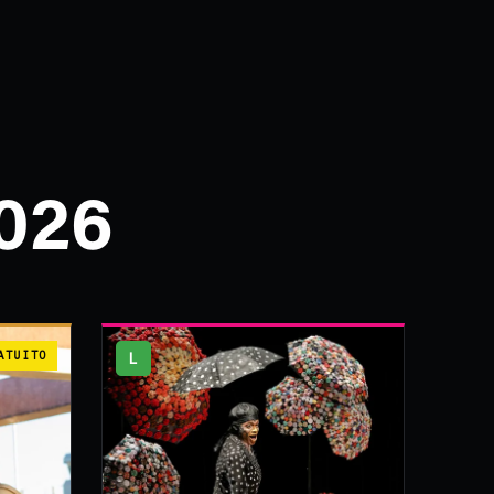
026
ATUITO
L