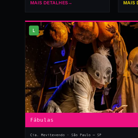
MAIS DETALHES
→
MAIS 
L
Fábulas
Cia. Mevitevendo · São Paulo — SP