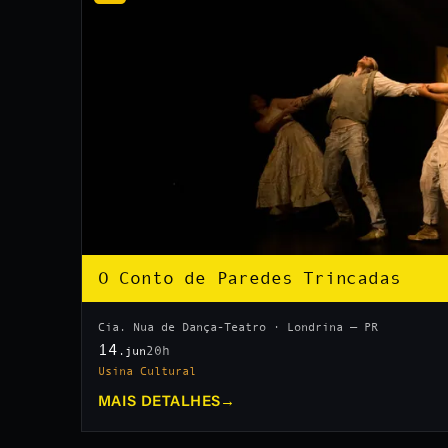
O Conto de Paredes Trincadas
Cia. Nua de Dança-Teatro · Londrina — PR
14
20h
.jun
Usina Cultural
MAIS DETALHES
→