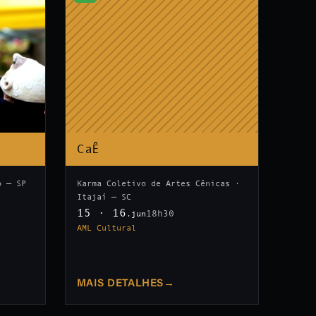
CaÊ
o — SP
Karma Coletivo de Artes Cênicas ·
Itajaí — SC
15 · 16
18h30
.jun
AML Cultural
MAIS DETALHES
→