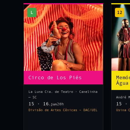
L
12
Circo de Los Piés
Memó
Água
La Luna Cia. de Teatro · Canelinha
— SC
André 
15 · 16
15 ·
20h
.jun
Divisão de Artes Cênicas – DAC/UEL
Usina 