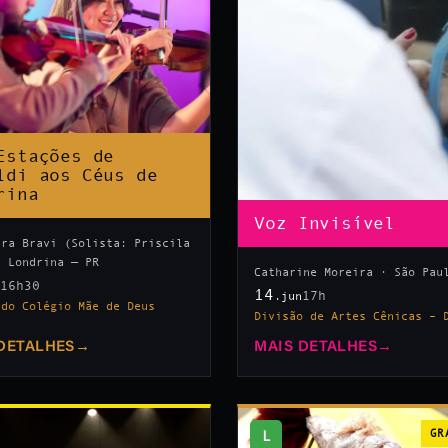
Estações de
ldi aos Céus de
rina
Voz Invisível
tra Bravi (Solista: Priscila
· Londrina — PR
Catharine Moreira · São Pau
16h30
n
14
17h
.jun
 do Colégio Mãe de Deus
Divisão de Artes Cênicas – 
DETALHES
→
MAIS DETALHES
→
L
GR