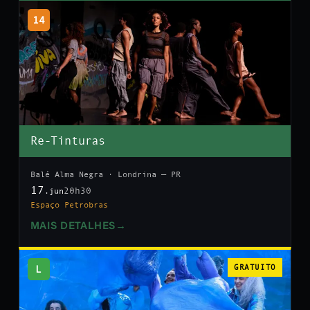
14
Re-Tinturas
Balé Alma Negra · Londrina — PR
17
20h30
.jun
Espaço Petrobras
MAIS DETALHES
→
L
GRATUITO