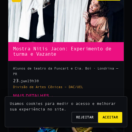
Mostra Nitis Jacon: Experimento de
turma e Vazante
Alunos de teatro da Funcart e Cia. Boi · Londrina —
PR
23
19h30
.jun
Divisão de Artes Cênicas – DAC/UEL
MAIS DETALHES
→
Usamos cookies para medir o acesso e melhorar
sua experiência no site.
10
REJEITAR
ACEITAR