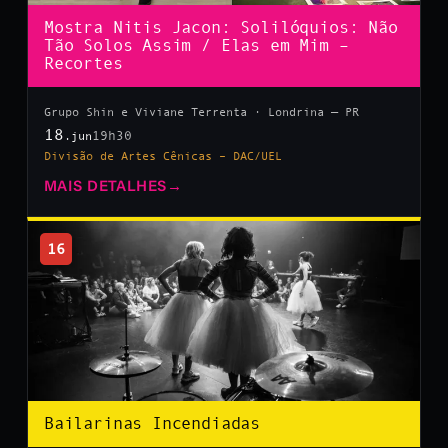
Mostra Nitis Jacon: Solilóquios: Não
Tão Solos Assim / Elas em Mim –
Recortes
Grupo Shin e Viviane Terrenta · Londrina — PR
18
19h30
.jun
Divisão de Artes Cênicas – DAC/UEL
MAIS DETALHES
→
16
Bailarinas Incendiadas