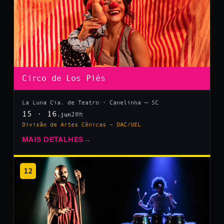
Circo de Los Piés
La Luna Cia. de Teatro · Canelinha — SC
15 · 16
20h
.jun
Divisão de Artes Cênicas – DAC/UEL
MAIS DETALHES
→
12