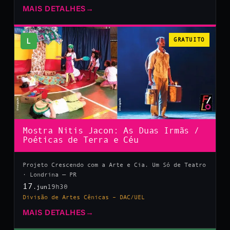
MAIS DETALHES
→
L
GRATUITO
Mostra Nitis Jacon: As Duas Irmãs /
Poéticas de Terra e Céu
Projeto Crescendo com a Arte e Cia. Um Só de Teatro
· Londrina — PR
17
19h30
.jun
Divisão de Artes Cênicas – DAC/UEL
MAIS DETALHES
→