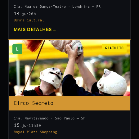
Cia. Nua de Dança-Teatro · Londrina — PR
14
20h
.jun
Usina Cultural
MAIS DETALHES
→
L
GRATUITO
Circo Secreto
Cia. Mevitevendo · São Paulo — SP
15
11h30
.jun
Royal Plaza Shopping