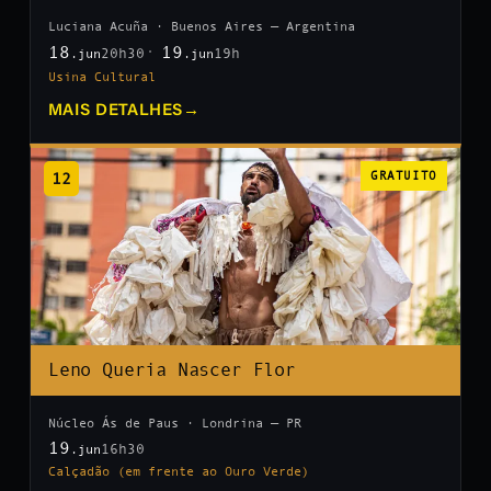
Luciana Acuña · Buenos Aires — Argentina
18
19
20h30
19h
.jun
.jun
Usina Cultural
MAIS DETALHES
→
12
GRATUITO
Leno Queria Nascer Flor
Núcleo Ás de Paus · Londrina — PR
19
16h30
.jun
Calçadão (em frente ao Ouro Verde)