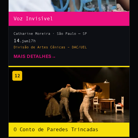
Voz Invisível
Catharine Moreira · São Paulo — SP
14
17h
.jun
Divisão de Artes Cênicas – DAC/UEL
MAIS DETALHES
→
12
O Conto de Paredes Trincadas