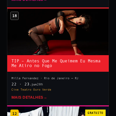
18
TIP – Antes Que Me Queimem Eu Mesma
Me Atiro no Fogo
Milla Fernandez · Rio de Janeiro — RJ
22 · 23
20h
.jun
Cine Teatro Ouro Verde
MAIS DETALHES
→
12
GRATUITO