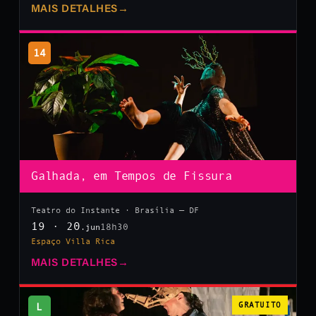
MAIS DETALHES
→
14
Galhada, em Tempos de Fissura
Teatro do Instante · Brasília — DF
19 · 20
18h30
.jun
Espaço Villa Rica
MAIS DETALHES
→
L
GRATUITO