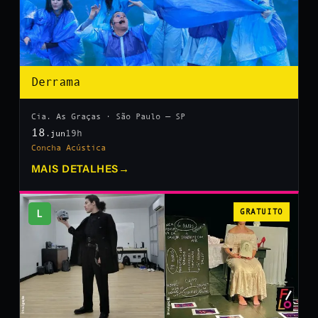
Derrama
Cia. As Graças · São Paulo — SP
18
19h
.jun
Concha Acústica
MAIS DETALHES
→
L
GRATUITO