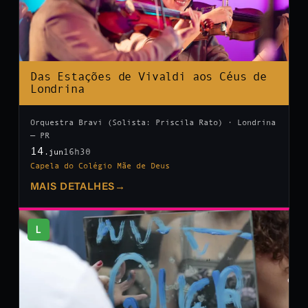
Das Estações de Vivaldi aos Céus de
Londrina
Orquestra Bravi (Solista: Priscila Rato) · Londrina
— PR
14
16h30
.jun
Capela do Colégio Mãe de Deus
MAIS DETALHES
→
L