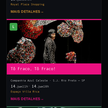
Royal Plaza Shopping
MAIS DETALHES
→
L
Tô Fraco, Tô Fraco!
Companhia Azul Celeste · S.J. Rio Preto — SP
14
14
11h
18h
.jun
.jun
Espaço Villa Rica
MAIS DETALHES
→