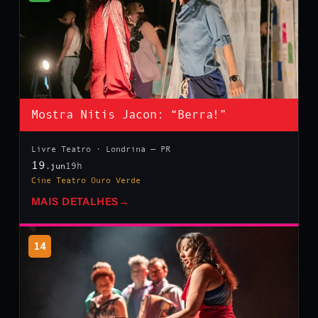
Mostra Nitis Jacon: “Berra!”
Livre Teatro · Londrina — PR
19
19h
.jun
Cine Teatro Ouro Verde
MAIS DETALHES
→
14