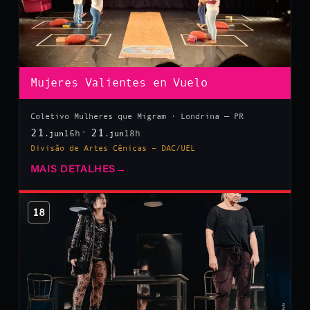
Mujeres Valientes en Vuelo
Coletivo Mulheres que Migram · Londrina — PR
21
21
16h
18h
.jun
.jun
Divisão de Artes Cênicas – DAC/UEL
MAIS DETALHES
→
18