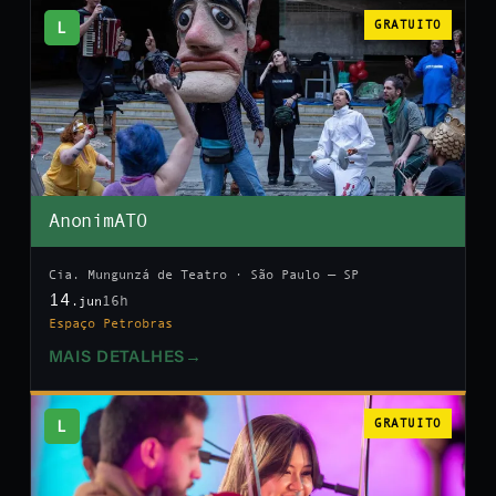
L
GRATUITO
AnonimATO
Cia. Mungunzá de Teatro · São Paulo — SP
14
16h
.jun
Espaço Petrobras
MAIS DETALHES
→
L
GRATUITO