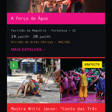
A Força da Água
Pavilhão da Magnólia · Fortaleza — CE
19
20
19h
20h
.jun
.jun
Divisão de Artes Cênicas – DAC/UEL
MAIS DETALHES
→
L
GRATUITO
Mostra Nitis Jacon: “Conto das Três