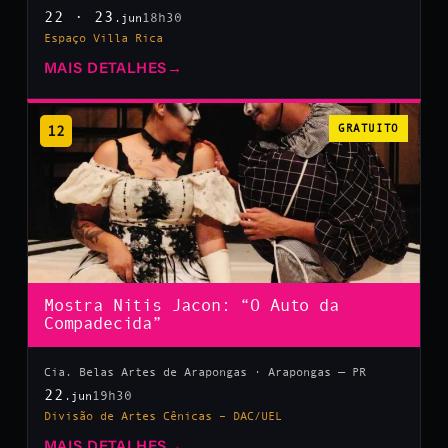
22 · 23
18h30
.jun
Espaço Villa Rica
MAIS DETALHES
→
12
GRATUITO
Mostra Nitis Jacon: “O Auto da
Compadecida”
Cia. Belas Artes de Arapongas · Arapongas — PR
22
19h30
.jun
Divisão de Artes Cênicas – DAC/UEL
MAIS DETALHES
→