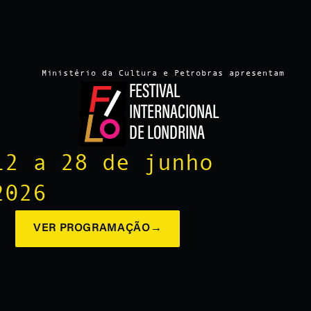
Ministério da Cultura e Petrobras apresentam
FESTIVAL
INTERNACIONAL
DE LONDRINA
12 a 28 de junho
2026
VER PROGRAMAÇÃO
→