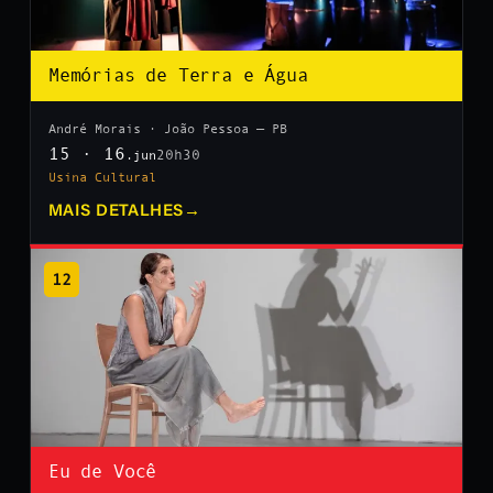
Memórias de Terra e Água
André Morais · João Pessoa — PB
15 · 16
20h30
.jun
Usina Cultural
MAIS DETALHES
→
12
Eu de Você