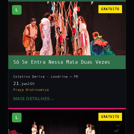
L
GRATUITO
Só Se Entra Nessa Mata Duas Vezes
Coletivo Deriva · Londrina — PR
21
16h
.jun
Praça Nishinomiya
MAIS DETALHES
→
L
GRATUITO