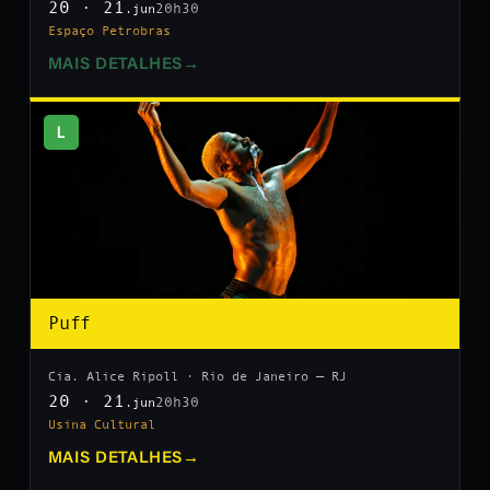
20 · 21
20h30
.jun
Espaço Petrobras
MAIS DETALHES
→
L
Puff
Cia. Alice Ripoll · Rio de Janeiro — RJ
20 · 21
20h30
.jun
Usina Cultural
MAIS DETALHES
→