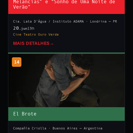
Melancias” e “Sonho de Uma Noite de
Verão”
Cia. Lata D’Água / Instituto ADAMA · Londrina — PR
20
19h
.jun
Cine Teatro Ouro Verde
MAIS DETALHES
→
14
El Brote
Compañía Criolla · Buenos Aires — Argentina