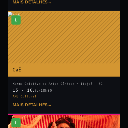
MAIS DETALHES
→
L
CaÊ
Karma Coletivo de Artes Cênicas · Itajaí — SC
15 · 16
18h30
.jun
AML Cultural
MAIS DETALHES
→
L