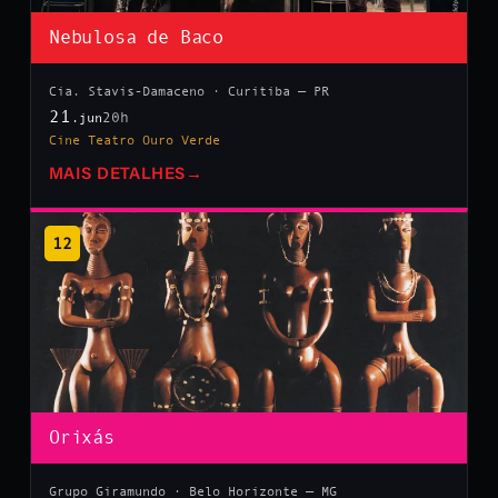
Nebulosa de Baco
Cia. Stavis-Damaceno · Curitiba — PR
21
20h
.jun
Cine Teatro Ouro Verde
MAIS DETALHES
→
12
Orixás
Grupo Giramundo · Belo Horizonte — MG