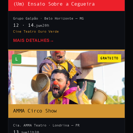
(Um) Ensaio Sobre a Cegueira
Grupo Galpão · Belo Horizonte — MG
12 · 14
20h
.jun
Cine Teatro Ouro Verde
MAIS DETALHES
→
L
GRATUITO
AMMA Circo Show
Cia. AMMA Teatro · Londrina — PR
13
11h30
.jun