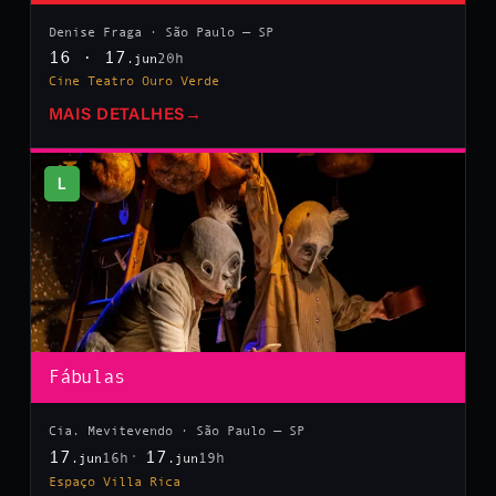
Denise Fraga · São Paulo — SP
16 · 17
20h
.jun
Cine Teatro Ouro Verde
MAIS DETALHES
→
L
Fábulas
Cia. Mevitevendo · São Paulo — SP
17
17
16h
19h
.jun
.jun
Espaço Villa Rica