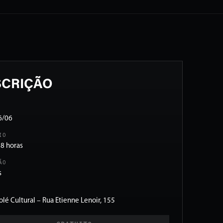
SCRIÇÃO
6/06
IO
18 horas
ÃO
s
iolé Cultural – Rua Etienne Lenoir, 155