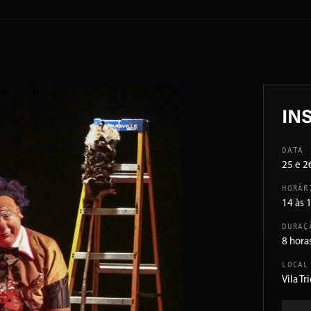
IN
DATA
25 e 2
HORÁR
14 às 
DURAÇ
8 hora
LOCAL
Vila Tr