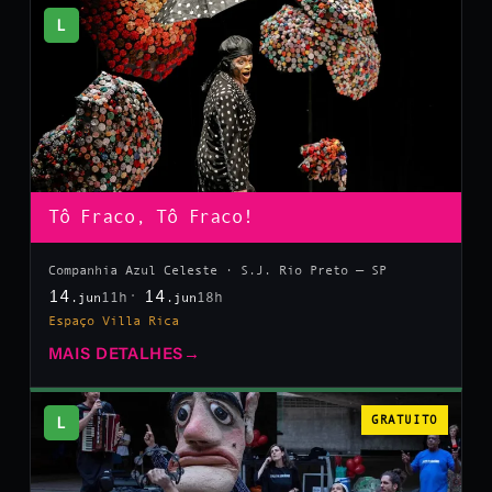
L
Tô Fraco, Tô Fraco!
Companhia Azul Celeste · S.J. Rio Preto — SP
14
14
11h
18h
.jun
.jun
Espaço Villa Rica
MAIS DETALHES
→
L
GRATUITO