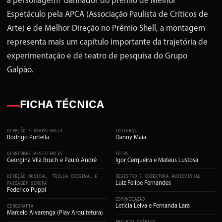
a personagem? Ganhador do prêmio de Melhor
Espetáculo pela APCA (Associação Paulista de Críticos de
Arte) e de Melhor Direção no Prêmio Shell, a montagem
representa mais um capítulo importante da trajetória de
experimentação e de teatro de pesquisa do Grupo
Galpão.
FICHA TÉCNICA
DIREÇÃO E DRAMATURGIA
COSTURAS
Rodrigo Portella
Danny Maia
DIRETORES ASSISTENTES
FOTOS
Georgina Vila Bruch e Paulo André
Igor Cerqueira e Mateus Lustosa
DIREÇÃO MUSICAL, TRILHA ORIGINAL E
REGISTRO E COBERTURA AUDIOVISUAL
Luiz Felipe Fernandes
PAISAGEM SONORA
Federico Puppi
COMUNICAÇÃO
Letícia Leiva e Fernanda Lara
CENOGRAFIA
Marcelo Alvarenga (Play Arquitetura)