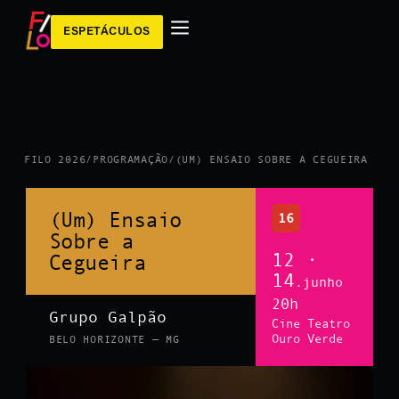
ESPETÁCULOS
FILO 2026
/
PROGRAMAÇÃO
/
(UM) ENSAIO SOBRE A CEGUEIRA
(Um) Ensaio
16
Sobre a
12 ·
Cegueira
14
.junho
20h
Grupo Galpão
Cine Teatro
Ouro Verde
BELO HORIZONTE — MG