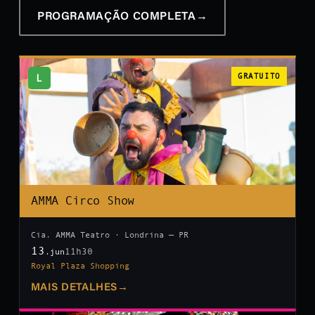
PROGRAMAÇÃO COMPLETA
→
L
GRATUITO
AMMA Circo Show
Cia. AMMA Teatro · Londrina — PR
13
11h30
.jun
Royal Plaza Shopping
MAIS DETALHES
→