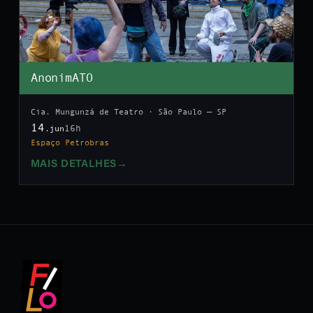
AnonimATO
Cia. Mungunzá de Teatro · São Paulo — SP
14
16h
.jun
Espaço Petrobras
MAIS DETALHES
→