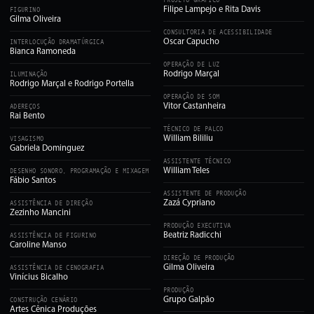
PROJETO GRÁFICO
Filipe Lampejo e Rita Davis
FIGURINO
Gilma Oliveira
CONSULTORIA DE ACESSIBILIDADE
Oscar Capucho
INTERLOCUÇÃO DRAMATÚRGICA
Bianca Ramoneda
OPERAÇÃO DE LUZ
Rodrigo Marçal
ILUMINAÇÃO
Rodrigo Marçal e Rodrigo Portella
OPERAÇÃO DE SOM
Vitor Castanheira
ADEREÇOS
Rai Bento
TÉCNICO DE PALCO
William Bililiu
VISAGISMO
Gabriela Dominguez
ASSISTENTE TÉCNICO
William Teles
DESENHO SONORO, PROGRAMAÇÃO E MIXAGEM
Fábio Santos
ASSISTENTE DE PRODUÇÃO
Zazá Cypriano
ASSISTÊNCIA DE DIREÇÃO
Zezinho Mancini
PRODUÇÃO EXECUTIVA
Beatriz Radicchi
ASSISTÊNCIA DE FIGURINO
Caroline Manso
DIREÇÃO DE PRODUÇÃO
Gilma Oliveira
ASSISTÊNCIA DE CENOGRAFIA
Vinícius Bicalho
PRODUÇÃO
Grupo Galpão
CONSTRUÇÃO CENÁRIO
Artes Cênica Produções